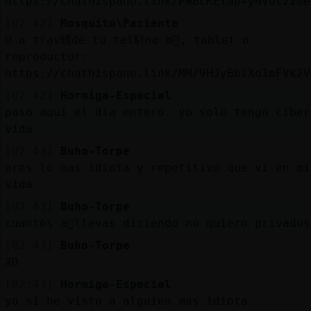
https://chathispano.link/PWBcKEtap+yNVol2zme
Mis
blogs
[02:42]
Mosquito\Paciente
O a trav鳠de tu tel馯no m󶩬, tablet o
reproductor:
https://chathispano.link/MM/9HJyBbiXo1mFVk2V
Mis
[02:42]
Hormiga-Especial
foros
paso aqui el dia entero. yo solo tengo ciber
vida
[02:43]
Buho-Torpe
Registr
eres lo mas idiota y repetitivo que vi en mi
un
vida
canal
[02:43]
Buho-Torpe
cuantos a񯳠llevas diciendo no quiero privados
[02:43]
Buho-Torpe
XD
Más
gestion
[02:43]
Hormiga-Especial
yo si he visto a alguien mas idiota