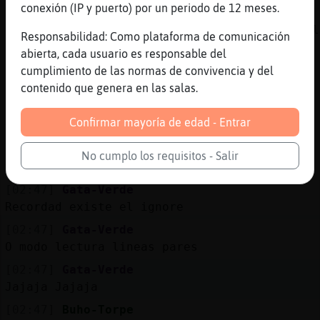
conexión (IP y puerto) por un periodo de 12 meses.
[02:46]
Hormiga-Especial
seguro fuera del chat no levanta a ver ni al
Responsabilidad: Como plataforma de comunicación
perro
abierta, cada usuario es responsable del
[02:46]
Gata-Verde
cumplimiento de las normas de convivencia y del
Bien pandamimoso40zgz
contenido que genera en las salas.
[02:46]
Buho-Torpe
Confirmar mayoría de edad - Entrar
vaya nick pandamimoso40zgz
[02:46]
Buho-Torpe
No cumplo los requisitos - Salir
muy edulcorado
[02:47]
Gata-Verde
Recordad existe el ignore
[02:47]
Gata-Verde
O modo lectura lineas pares
[02:47]
Gata-Verde
Jajaja Jajaja
[02:47]
Buho-Torpe