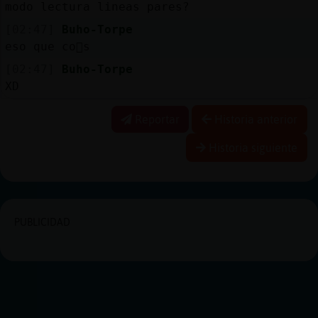
modo lectura lineas pares?
[02:47]
Buho-Torpe
eso que co񯠥s
[02:47]
Buho-Torpe
XD
Reportar
Historia anterior
Historia siguiente
PUBLICIDAD