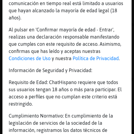
de aqui, o acaso te crees que un idiota se
comunicación en tiempo real está limitado a usuarios
vuelve listo fuera del chat
que hayan alcanzado la mayoría de edad legal (18
[02:45]
Hormiga-Especial
años).
y si aparte, son gente insegura, que intenta
Al pulsar en 'Confirmar mayoría de edad - Entrar',
insultar por este medio, menos importancia
realizas una declaración responsable manifestando
tienen
que cumples con este requisito de acceso. Asimismo,
[02:46]
Buho-Torpe
confirmas que has leído y aceptas nuestras
no se que hago hablando con esta mamarracha 
Condiciones de Uso
y nuestra
Política de Privacidad
.
hay nadie mas?
Información de Seguridad y Privacidad:
[02:46]
Hormiga-Especial
usted se siente hombre insultando en un chat
Requisito de Edad: ChatHispano requiere que todos
[02:46]
Buho-Torpe
sus usuarios tengan 18 años o más para participar. El
anda uno nuevo
acceso a perfiles que no cumplan este criterio está
restringido.
[02:46]
Hormiga-Especial
pues siga haciendolo
Cumplimiento Normativo: En cumplimiento de la
[02:46]
Gata-Verde
legislación de servicios de la sociedad de la
pandamimoso40zgz hola
información, registramos los datos técnicos de