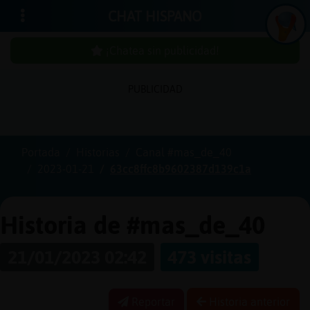
CHAT HISPANO
¡Chatea sin publicidad!
PUBLICIDAD
Iniciar
sesión
Portada
Historias
Canal #mas_de_40
2023-01-21
63cc8ffc8b9602387d139c1a
¡Chatea
sin
publici
Historia de #mas_de_40
21/01/2023 02:42
473 visitas
Crear
una
Reportar
Historia anterior
cuenta