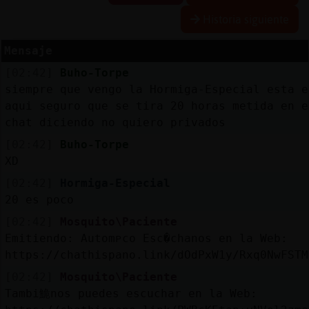
Historia siguiente
Mensaje
Reserva
[02:42]
Buho-Torpe
alias
siempre que vengo la Hormiga-Especial esta e
aqui seguro que se tira 20 horas metida en e
chat diciendo no quiero privados
Actuali
[02:42]
Buho-Torpe
contras
XD
[02:42]
Hormiga-Especial
20 es poco
Actuali
[02:42]
Mosquito\Paciente
IP
Emitiendo: Automᴩco Esc�chanos en la Web:
virtual
https://chathispano.link/dOdPxW1y/Rxq0NwFSTM
[02:42]
Mosquito\Paciente
Tambi鮠nos puedes escuchar en la Web: