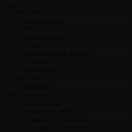
Tengo que quitar la radio :( están alado
haciendo cosas
[19:08]
Zebra_Marron
[PanteraDebil] saludos
[19:08]
PanteraDebil
nas Rata-ConBravura
[19:08]
CaballitoDeMar_Naranja
Hola PanteraDebil
[19:08]
PanteraDebil
EPA EPA ROBIM-
[19:08]
Rata}Agil
buenas PanteraDebil
[19:08]
PanteraDebil
nas CaballitoDeMar_Naranja
[19:08]
Flamenco}ConInquietud
PanteraDebil boassss, ainda non voaches ?