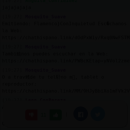
[19:27]
Anguila_ConTimidez
jajajajaja
[19:27]
Mosquito_Suave
Emitiendo: Flamenco}ConInquietud Esc�chanos 
la Web:
https://chathispano.link/dOdPxW1y/Rxq0NwFSTM
[19:27]
Mosquito_Suave
Tambi鮠nos puedes escuchar en la Web:
https://chathispano.link/PWBcKEtap+yNVol2zme
[19:27]
Mosquito_Suave
O a trav鳠de tu tel馯no m󶩬, tablet o
reproductor:
https://chathispano.link/MM/9HJyBbiXo1mFVk2V
[19:27]
Leon-ConPereza
A m�e encant󠥬 pueblo de Allariz.
|
Facebook
Twitter
11
[19:27]
Leon-ConPereza
Qu頢onito...