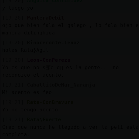
[19:20]
Anguila_ConTimidez
y luego yo
[19:20]
PanteraDebil
ojo que bien fala el galego , lo fala bien e
manera ditinghida
[19:20]
Rinoceronte-Tenaz
holas Rata}Agil
[19:20]
Leon-ConPereza
Yo es que no s頤e d󮤥 es la gente... no
reconozco el acento.
[19:21]
CaballitoDeMar_Naranja
Mi acento es feo
[19:21]
Rata-ConBravura
Yo no tengo acento
[19:21]
Rata\Fuerte
Creo que nunca he llegado a ver la peli esta
completa.