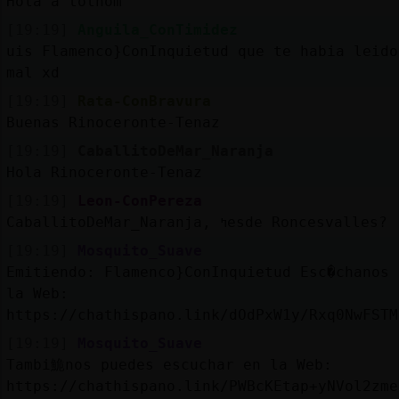
Hola a tothom
[19:19]
Anguila_ConTimidez
uis Flamenco}ConInquietud que te habia leido
mal xd
[19:19]
Rata-ConBravura
Buenas Rinoceronte-Tenaz
[19:19]
CaballitoDeMar_Naranja
Hola Rinoceronte-Tenaz
[19:19]
Leon-ConPereza
CaballitoDeMar_Naranja, ߤesde Roncesvalles?
[19:19]
Mosquito_Suave
Emitiendo: Flamenco}ConInquietud Esc�chanos 
la Web:
https://chathispano.link/dOdPxW1y/Rxq0NwFSTM
[19:19]
Mosquito_Suave
Tambi鮠nos puedes escuchar en la Web:
https://chathispano.link/PWBcKEtap+yNVol2zme