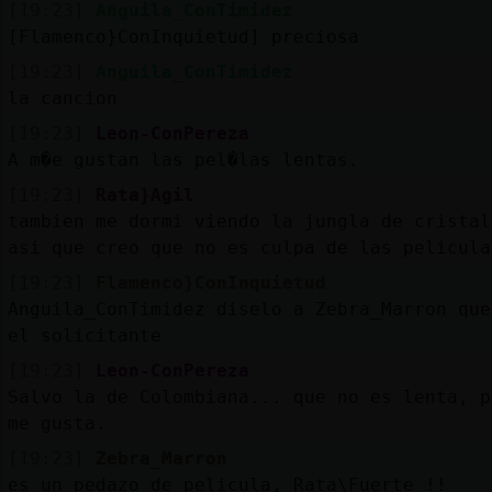
[19:23]
Anguila_ConTimidez
[Flamenco}ConInquietud] preciosa
[19:23]
Anguila_ConTimidez
la cancion
[19:23]
Leon-ConPereza
A m�e gustan las pel�las lentas.
[19:23]
Rata}Agil
tambien me dormi viendo la jungla de cristal
asi que creo que no es culpa de las pelicula
[19:23]
Flamenco}ConInquietud
Anguila_ConTimidez diselo a Zebra_Marron que
el solicitante
[19:23]
Leon-ConPereza
Salvo la de Colombiana... que no es lenta, p
me gusta.
[19:23]
Zebra_Marron
es un pedazo de pelicula, Rata\Fuerte !!