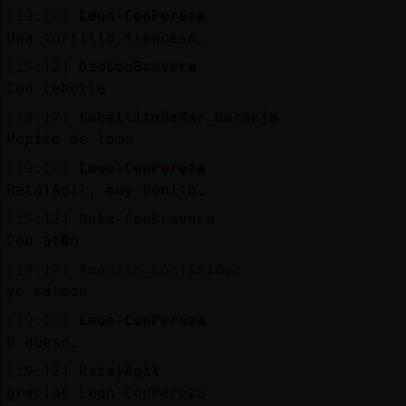
[19:12]
Leon-ConPereza
Una tortilla francesa.
[19:12]
OsoConBravura
Con cebolla
[19:12]
CaballitoDeMar_Naranja
Pepito de lomo
[19:12]
Leon-ConPereza
Rata}Agil, muy bonita.
[19:12]
Rata-ConBravura
Con at�n
[19:12]
Anguila_ConTimidez
yo salmon
[19:12]
Leon-ConPereza
O queso.
[19:12]
Rata}Agil
gracias Leon-ConPereza