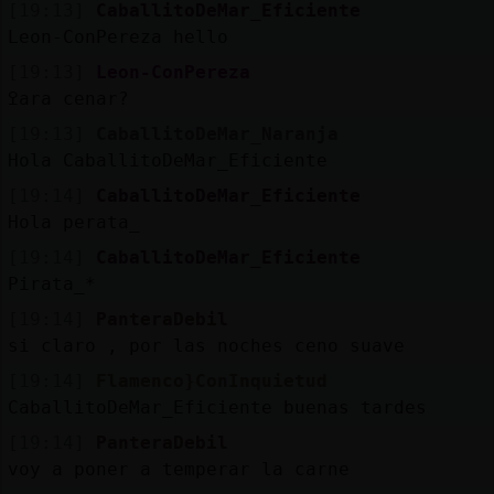
[19:13]
CaballitoDeMar_Eficiente
Leon-ConPereza hello
[19:13]
Leon-ConPereza
ߐara cenar?
[19:13]
CaballitoDeMar_Naranja
Hola CaballitoDeMar_Eficiente
[19:14]
CaballitoDeMar_Eficiente
Hola perata_
[19:14]
CaballitoDeMar_Eficiente
Pirata_*
[19:14]
PanteraDebil
si claro , por las noches ceno suave
[19:14]
Flamenco}ConInquietud
CaballitoDeMar_Eficiente buenas tardes
[19:14]
PanteraDebil
voy a poner a temperar la carne