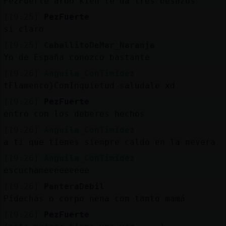
PezFuerte aroo kien te da tres besazos
[19:25]
PezFuerte
si claro
[19:25]
CaballitoDeMar_Naranja
Yo de España conozco bastante
[19:26]
Anguila_ConTimidez
tFlamenco}ConInquietud saludale xd
[19:26]
PezFuerte
entro con los deberes hechos
[19:26]
Anguila_ConTimidez
a ti que tienes siempre caldo en la nevera
[19:26]
Anguila_ConTimidez
escuchameeeeeeeee
[19:26]
PanteraDebil
Pídechas o corpo nena con tanto mamá
[19:26]
PezFuerte