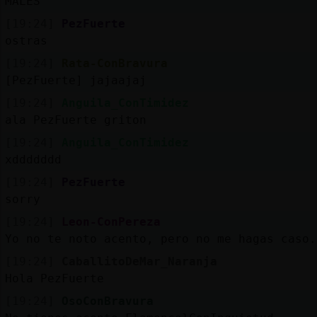
MALES
[19:24]
PezFuerte
ostras
[19:24]
Rata-ConBravura
[PezFuerte] jajaajaj
[19:24]
Anguila_ConTimidez
ala PezFuerte griton
[19:24]
Anguila_ConTimidez
xddddddd
[19:24]
PezFuerte
sorry
[19:24]
Leon-ConPereza
Yo no te noto acento, pero no me hagas caso.
[19:24]
CaballitoDeMar_Naranja
Hola PezFuerte
[19:24]
OsoConBravura