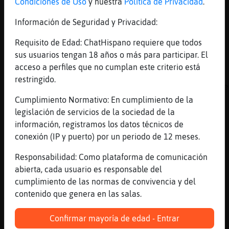
[Rata\Fuerte] hola
Condiciones de Uso
y nuestra
Política de Privacidad
.
[19:17]
Anguila_ConTimidez
Información de Seguridad y Privacidad:
[Rata}Agil] buenasssssssssss
Requisito de Edad: ChatHispano requiere que todos
[19:17]
Leon-ConPereza
sus usuarios tengan 18 años o más para participar. El
Habrᠱue hacer un trocito de camino...
acceso a perfiles que no cumplan este criterio está
[19:17]
Rata\Fuerte
restringido.
No vi tu saludo, disculpa, Anguila_ConTimide
Cumplimiento Normativo: En cumplimiento de la
[19:17]
Leon-ConPereza
legislación de servicios de la sociedad de la
Para saber qu頳e siente.
información, registramos los datos técnicos de
[19:17]
OsoConBravura
conexión (IP y puerto) por un periodo de 12 meses.
Que buena está Flamenco}ConInquietud
Responsabilidad: Como plataforma de comunicación
[19:18]
Flamenco}ConInquietud
abierta, cada usuario es responsable del
El viento me lleva...
cumplimiento de las normas de convivencia y del
[19:18]
Flamenco}ConInquietud
contenido que genera en las salas.
Y peregrina soy
[19:18]
Anguila_ConTimidez
Confirmar mayoría de edad - Entrar