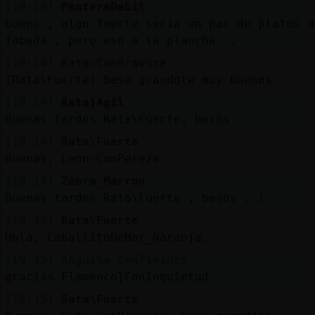
[19:14]
PanteraDebil
bueno , algo fuerte seria un par de platos d
fabada , pero eso a la plancha...
[19:14]
Rata-ConBravura
[Rata\Fuerte] beso grandote muy buenas
[19:14]
Rata}Agil
Buenas tardes Rata\Fuerte, besos
[19:14]
Rata\Fuerte
Buenas, Leon-ConPereza.
[19:14]
Zebra_Marron
Buenas tardes Rata\Fuerte , besos :-)
[19:15]
Rata\Fuerte
Hola, CaballitoDeMar_Naranja.
[19:15]
Anguila_ConTimidez
gracias Flamenco}ConInquietud
[19:15]
Rata\Fuerte