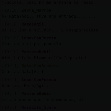
jundiola, casi no me arranca la radio
[19:10]
Zebra_Marron
ok Rata}Agil, tuve una entrada.........
[19:10]
Rata}Agil
si si, iba a saludar... y desapareciste
[19:10]
Leon-ConPereza
Gracias a ti por ponerla.
[19:10]
PanteraDebil
bien hallada Flamenco}ConInquietud
[19:11]
Rata-ConBravura
Gracias Rata}Agil
[19:11]
Leon-ConPereza
Gracias, Rata}Agil.
[19:11]
PanteraDebil
<
> , a menos que la almacenes, SI
[19:11]
Mosquito_Suave