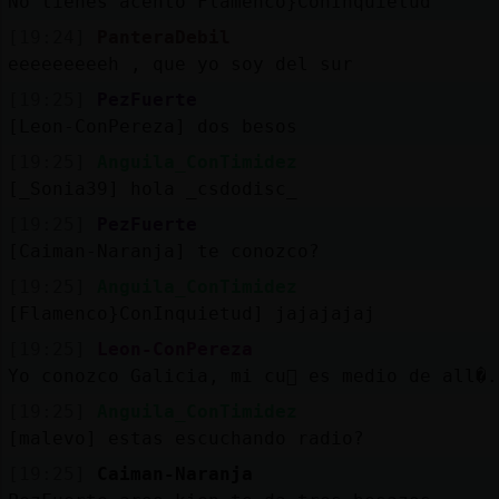
No tienes acento Flamenco}ConInquietud
[19:24]
PanteraDebil
eeeeeeeeeh , que yo soy del sur
[19:25]
PezFuerte
[Leon-ConPereza] dos besos
[19:25]
Anguila_ConTimidez
[_Sonia39] hola _csdodisc_
[19:25]
PezFuerte
[Caiman-Naranja] te conozco?
[19:25]
Anguila_ConTimidez
[Flamenco}ConInquietud] jajajajaj
[19:25]
Leon-ConPereza
Yo conozco Galicia, mi cu񡤯 es medio de all�.
[19:25]
Anguila_ConTimidez
[malevo] estas escuchando radio?
[19:25]
Caiman-Naranja