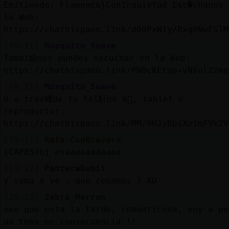
Emitiendo: Flamenco}ConInquietud Esc�chanos 
la Web:
https://chathispano.link/dOdPxW1y/Rxq0NwFSTM
[19:11]
Mosquito_Suave
Tambi鮠nos puedes escuchar en la Web:
https://chathispano.link/PWBcKEtap+yNVol2zme
[19:11]
Mosquito_Suave
O a trav鳠de tu tel馯no m󶩬, tablet o
reproductor:
https://chathispano.link/MM/9HJyBbiXo1mFVk2V
[19:11]
Rata-ConBravura
[CAP8576] esaaaaaaaaaaa
[19:12]
PanteraDebil
y vamo a vé , que cenamos ? XD
[19:12]
Zebra_Marron
veo que esta la tarde, romanticona, voy a pe
un tema en consecuencia !!