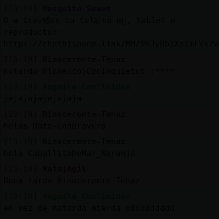
[19:19]
Mosquito_Suave
O a trav鳠de tu tel馯no m󶩬, tablet o
reproductor:
https://chathispano.link/MM/9HJyBbiXo1mFVk2V
[19:19]
Rinoceronte-Tenaz
natarda Flamenco}ConInquietud :****
[19:19]
Anguila_ConTimidez
jajajajajajajaja
[19:19]
Rinoceronte-Tenaz
holas Rata-ConBravura
[19:19]
Rinoceronte-Tenaz
hola CaballitoDeMar_Naranja
[19:19]
Rata}Agil
Bona tarda Rinoceronte-Tenaz
[19:19]
Anguila_ConTimidez
en vez de natarda mierda xddddddddd