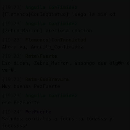
[19:23]
Anguila_ConTimidez
[Flamenco}ConInquietud] luego la mia xd
[19:23]
Anguila_ConTimidez
[Zebra_Marron] preciosa cancion
[19:23]
Flamenco}ConInquietud
Ahora va, Anguila_ConTimidez
[19:23]
Rata\Fuerte
Eso dicen, Zebra_Marron, supongo que alg�n d
ver�.
[19:23]
Rata-ConBravura
Muy buenas PezFuerte
[19:23]
Anguila_ConTimidez
ese PezFuerte
[19:24]
PezFuerte
Saludos cordiales a todos, a todasss y
todessss!