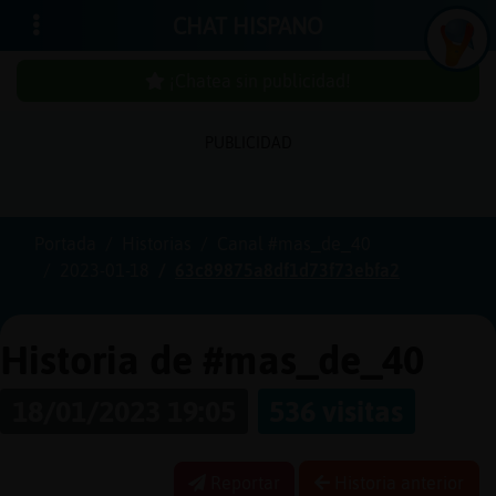
CHAT HISPANO
¡Chatea sin publicidad!
I
n
ic
ia
r
e
s
ió
n
PUBLICIDAD
s
Portada
Historias
Canal #mas_de_40
¡
C
h
a
t
e
a
in
u
b
l
ic
id
a
d
!
2023-01-18
63c89875a8df1d73f73ebfa2
s
p
Historia de #mas_de_40
C
r
e
a
r
n
a
u
e
n
t
a
18/01/2023 19:05
536 visitas
u
c
Reportar
Historia anterior