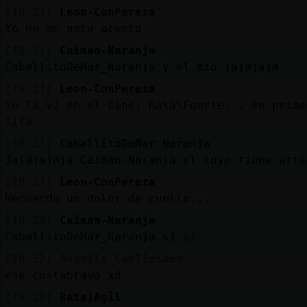
[19:21]
Leon-ConPereza
Yo no me noto acento.
[19:21]
Caiman-Naranja
CaballitoDeMar_Naranja y el mio jajajaja
[19:21]
Leon-ConPereza
Yo la vi en el cine, Rata\Fuerte... en prime
fila.
[19:21]
CaballitoDeMar_Naranja
Jajajajaja Caiman-Naranja el tuyo tiene arte
[19:21]
Leon-ConPereza
Recuerdo un dolor de cuello...
[19:22]
Caiman-Naranja
CaballitoDeMar_Naranja si si
[19:22]
Anguila_ConTimidez
ese costabrava xd
[19:22]
Rata}Agil