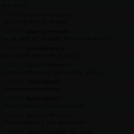
Que frio
[19:07]
Rata-ConBravura
[OsoConBravura] buenas
[19:07]
Leon-ConPereza
La he pedido despu鳬 Rata-ConBravura.
[19:07]
OsoConBravura
Rata-ConBravura Hola bonita
[19:07]
Rata-ConBravura
[Leon-ConPereza] has tenido gusto
[19:08]
PanteraDebil
buenaaaaaaaaaaaaaas
[19:08]
PanteraDebil
jolas Flamenco}ConInquietud
[19:08]
Rata-ConBravura
[PanteraDebil] muy buenassss
[19:08]
CaballitoDeMar_Naranja