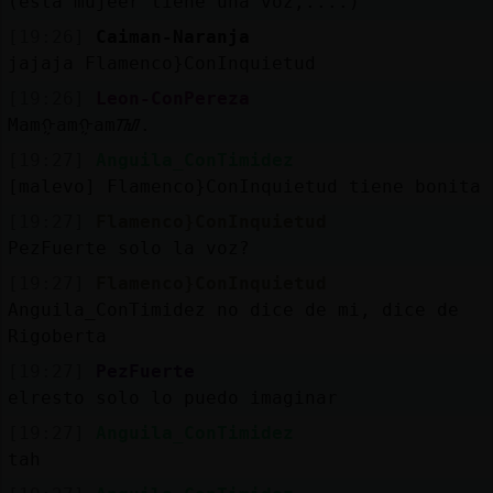
(esta mujeer tiene una voz,....)
[19:26]
Caiman-Naranja
jajaja Flamenco}ConInquietud
[19:26]
Leon-ConPereza
Mamᠭamᠭamᮮ.
[19:27]
Anguila_ConTimidez
[malevo] Flamenco}ConInquietud tiene bonita 
[19:27]
Flamenco}ConInquietud
PezFuerte solo la voz?
[19:27]
Flamenco}ConInquietud
Anguila_ConTimidez no dice de mi, dice de
Rigoberta
[19:27]
PezFuerte
elresto solo lo puedo imaginar
[19:27]
Anguila_ConTimidez
tah