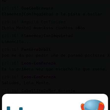
XD
[19:15]
OsoConBravura
Flamenco}ConInquietud a la pista a bailar
[19:16]
Anguila_ConTimidez
[Lola_Mento] muacksss cuantos a�os
[19:16]
Flamenco}ConInquietud
Limoncita...
[19:16]
PanteraDebil
pos me da por pedir una de paramo pictures X
[19:16]
Leon-ConPereza
Es la primera vez que escucho lo que suena.
[19:16]
Leon-ConPereza
Saludos, Lola_Mento.
[19:16]
CaballitoDeMar_Naranja
Hola Lola_Mento
[19:16]
Rata-ConBravura