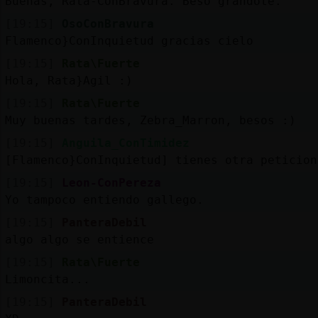
Buenas, Rata-ConBravura. Beso grandote.
[19:15]
OsoConBravura
Flamenco}ConInquietud gracias cielo
[19:15]
Rata\Fuerte
Hola, Rata}Agil :)
[19:15]
Rata\Fuerte
Muy buenas tardes, Zebra_Marron, besos :)
[19:15]
Anguila_ConTimidez
[Flamenco}ConInquietud] tienes otra peticion
[19:15]
Leon-ConPereza
Yo tampoco entiendo gallego.
[19:15]
PanteraDebil
algo algo se entience
[19:15]
Rata\Fuerte
Limoncita...
[19:15]
PanteraDebil