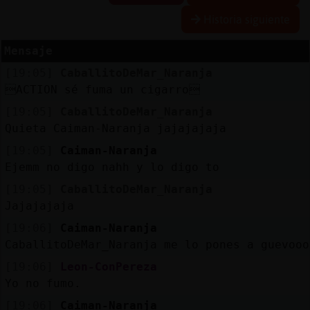
R
e
s
e
r
v
r
l
ia
s
Historia siguiente
a
a
Mensaje
[19:05]
CaballitoDeMar_Naranja
A
c
t
u
a
l
a
r
o
n
t
r
a
s
e
ñ
a
ACTION sé fuma un cigarro
iz
c
[19:05]
CaballitoDeMar_Naranja
Quieta Caiman-Naranja jajajajaja
[19:05]
Caiman-Naranja
A
c
t
u
a
l
iz
a
P
ir
t
u
a
l
Ejemm no digo nahh y lo digo to
r I
[19:05]
CaballitoDeMar_Naranja
v
Jajajajaja
[19:06]
Caiman-Naranja
CaballitoDeMar_Naranja me lo pones a guevooo
M
is
lo
g
s
b
[19:06]
Leon-ConPereza
Yo no fumo.
[19:06]
Caiman-Naranja