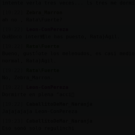
intente verla tres veces... ls tres me dormi
[19:22]
Zebra_Marron
ah no , Rata\Fuerte?
[19:22]
Leon-ConPereza
Qu頰oco inter鳠le has puesto, Rata}Agil.
[19:22]
Rata\Fuerte
Bueno, gustᮤote los melenudos, es casi medio
normal, Rata}Agil.
[19:22]
Rata\Fuerte
No, Zebra_Marron.
[19:22]
Leon-ConPereza
Dormirte en plena "acci󮢮
[19:22]
CaballitoDeMar_Naranja
Jajajajaja Leon-ConPereza
[19:23]
CaballitoDeMar_Naranja
Eso sonó solo regulinchi