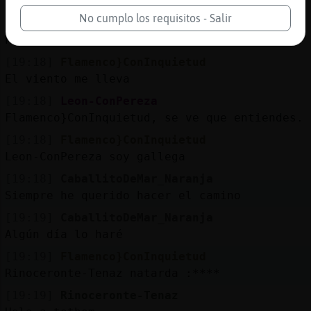
[Flamenco}ConInquietud] bonita cancion
No cumplo los requisitos - Salir
[19:18]
Flamenco}ConInquietud
Para Santiago voy
[19:18]
Flamenco}ConInquietud
El viento me lleva
[19:18]
Leon-ConPereza
Flamenco}ConInquietud, se ve que entiendes.
[19:18]
Flamenco}ConInquietud
Leon-ConPereza soy gallega
[19:18]
CaballitoDeMar_Naranja
Siempre he querido hacer el camino
[19:19]
CaballitoDeMar_Naranja
Algún día lo haré
[19:19]
Flamenco}ConInquietud
Rinoceronte-Tenaz natarda :****
[19:19]
Rinoceronte-Tenaz