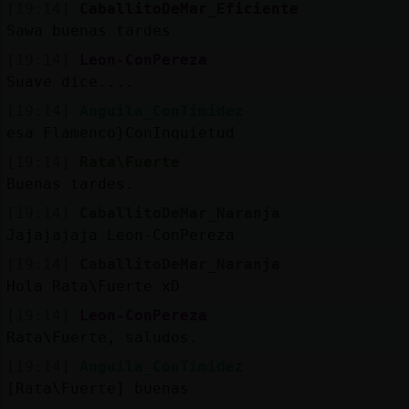
[19:14]
CaballitoDeMar_Eficiente
Sawa buenas tardes
[19:14]
Leon-ConPereza
Suave dice....
[19:14]
Anguila_ConTimidez
esa Flamenco}ConInquietud
[19:14]
Rata\Fuerte
Buenas tardes.
[19:14]
CaballitoDeMar_Naranja
Jajajajaja Leon-ConPereza
[19:14]
CaballitoDeMar_Naranja
Hola Rata\Fuerte xD
[19:14]
Leon-ConPereza
Rata\Fuerte, saludos.
[19:14]
Anguila_ConTimidez
[Rata\Fuerte] buenas