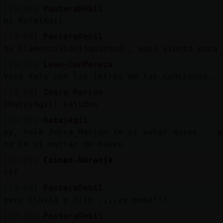
[19:08]
PanteraDebil
hi Rata}Agil
[19:09]
PanteraDebil
na Flamenco}ConInquietud , aqui viento poco
[19:09]
Leon-ConPereza
Vaya tela con las letras de las canciones...
[19:09]
Zebra_Marron
[Rata}Agil] saludos
[19:09]
Rata}Agil
ey, hola Zebra_Marron te vi volar antes... p
no te vi entrar de nuevo
[19:09]
Caiman-Naranja
tlf
[19:09]
PanteraDebil
pero lluvia y frio ,¡¡¡ay mamá!!!
[19:10]
PanteraDebil