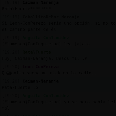
[19:19]
Caiman-Naranja
Rata\Fuerte********
[19:19]
CaballitoDeMar_Naranja
Si Leon-ConPereza sería una opción, si no to
el camino parte de él
[19:19]
Anguila_ConTimidez
[Flamenco}ConInquietud] lee jajaja
[19:20]
Rata\Fuerte
Huy, Caiman-Naranja. Besos mil :P
[19:20]
Leon-ConPereza
Qu頢onito suena mi nick en la radio...
[19:20]
Caiman-Naranja
Rata\Fuerte :p
[19:20]
Anguila_ConTimidez
[Flamenco}ConInquietud] ya se pero habia lei
mal