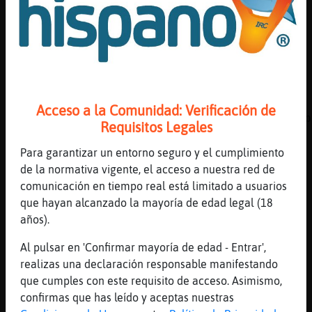
[Lola_Mento] muy buenas
[19:16]
Anguila_ConTimidez
ese CaballitoDeMar_Naranja
[19:16]
Zebra_Marron
[Lola_Mento] muask !!
[19:16]
CaballitoDeMar_Naranja
Acceso a la Comunidad: Verificación de
Hola Anguila_ConTimidez pensaba que no estab
Requisitos Legales
[19:17]
Rata\Fuerte
Para garantizar un entorno seguro y el cumplimiento
Hola, Anguila_ConTimidez.
de la normativa vigente, el acceso a nuestra red de
[19:17]
Rata}Agil
comunicación en tiempo real está limitado a usuarios
hola Anguila_ConTimidez
que hayan alcanzado la mayoría de edad legal (18
[19:17]
Anguila_ConTimidez
años).
acabo de entrar
Al pulsar en 'Confirmar mayoría de edad - Entrar',
[19:17]
Rata}Agil
realizas una declaración responsable manifestando
buenas tardes Lola_Mento
que cumples con este requisito de acceso. Asimismo,
[19:17]
Anguila_ConTimidez
confirmas que has leído y aceptas nuestras