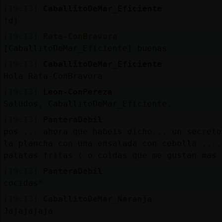
[19:13]
CaballitoDeMar_Eficiente
!dj
[19:13]
Rata-ConBravura
[CaballitoDeMar_Eficiente] buenas
[19:13]
CaballitoDeMar_Eficiente
Hola Rata-ConBravura
[19:13]
Leon-ConPereza
Saludos, CaballitoDeMar_Eficiente.
[19:13]
PanteraDebil
pos ... ahora que habeis dicho... un secreto
la plancha con una ensalada con cebolla ....
patatas fritas ( o coidas que me gustan mas 
[19:13]
PanteraDebil
cocidas*
[19:13]
CaballitoDeMar_Naranja
Jajajajaja