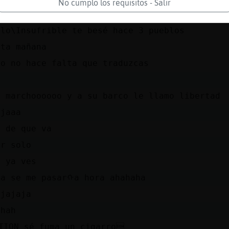
No cumplo los requisitos - Salir
סƛפ(Zzzman)ă12׃10]ƃ12!׏ no te pases...
llo\Insufrible te besé hace 3 pueblos
sta mañana
no no hace falta que traduzcas
e marchoooooo y a su barco le llamo libertad
ajaaa
e de que va
er solo
s ya ves
ra se me pasarᠬa hora ahahaha
ajajaja
ahah
TION sé fuma un cigarro