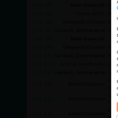
[01:10]
Buho-Especial
[01:10]
Cobaya-Debil
Hol
[01:10]
Cobaya{Brillante
Buh
[01:10]
Caracol_Interesante
[Zz
[01:10]
Buho-Especial
:)
[01:10]
Cobaya{Brillante
Pir
[01:11]
Caracol_Interesante
Has
[01:11]
Grillo\Insufrible
[Co
[01:11]
Caracol_Interesante
[Zz
Emi
[01:11]
Gata\Eficiente
htt
Tam
[01:11]
Gata\Eficiente
htt
O a
[01:11]
Gata\Eficiente
htt