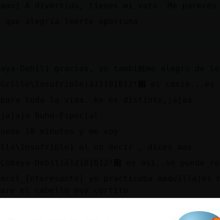
zman] A divertido, tienes mi voto. Me pareces
s que alegría leerte oportuna
baya-Debil] gracias, yo tambi鮠me alegro de le
סƛפ(Grillo\Insufrible)ă12׃10]ƃ1
.para toda la vida..ke es distinto,jajaa
ajajaja Buho-Especial
quedo 10 minutos y me voy
illo\Insufrible] al no decir , dices mas
סƛפ(Cobaya-Debil)ă12׃10]ƃ12!׏ es asi
racol_Interesante] yo practicaba maquillajes 
tare el cabello muy cortito
aya{Brillanteo hellooo besosss