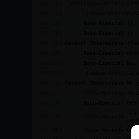
[01:06]
Grillo\Insufrible
[Zz
[01:06]
Cobaya-Debil
Pue
[01:06]
Buho-Especial
((
[01:06]
Buho-Especial
))
[01:06]
Caracol_Interesante
[Co
[01:07]
Buho-Especial
[01:07]
Buho-Especial
No.
[01:07]
Cobaya-Debil
Jaj
[01:07]
Caracol_Interesante
Me 
[01:07]
Mosca\Naranja
[Gr
[01:08]
Buho-Especial
[Ca
[01:08]
Mosca\Naranja
cor
[01:08]
Mosca\Naranja
Cob