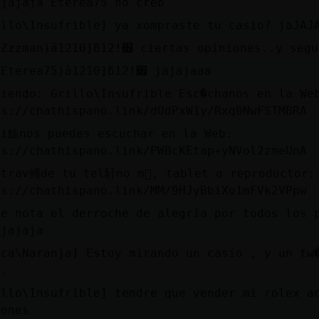
ajajaja Eterea75 no creo
illo\Insufrible] ya xompraste tu casio? jaJAJ
סƛפ(Zzzman)ă12׃10]ƃ12!׏ ciertas opiniones..
סƛפ(Eterea75)ă12׃10]ƃ12!׏ jajajaaa
tiendo: Grillo\Insufrible Esc�chanos en la We
ps://chathispano.link/dOdPxW1y/Rxq0NwFSTMBRA
bi鮠nos puedes escuchar en la Web:
ps://chathispano.link/PWBcKEtap+yNVol2zmeUnA
 trav鳠de tu tel馯no m󶩬, tablet o reproductor:
ps://chathispano.link/MM/9HJyBbiXo1mFVk2VPpw
te nota el derroche de alegría por todos los 
ajajaja
sca\Naranja] Estoy mirando un casio , y un tw
o.
illo\Insufrible] tendre que vender mi rolex a
iones