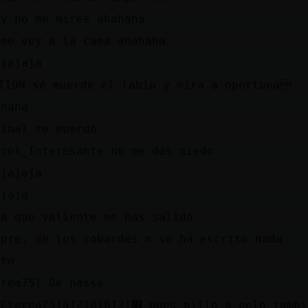
yy no me mires ahahaha
 me voy a la cama ahahaha
ajajaja
TION sé muerde el labio y mira a oportuna
ahaha
final te muerdo
acol_Interesante no me das miedo
ajajaja
ajaja
ha que valiente me has salido
mpre, de los cobardes n se ha escrito nada
rto
erea75] De nasss
סƛפ(Eterea75)ă12׃10]ƃ12!׏ pues pillo a pel