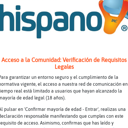
nas nochessss
ca\Naranja Querida besosssss
tambien me siento cuando ando asi, y ta,bien 
oy feliz
baya{Brillante] Buenas noches.
llo\Insufrible muacks
erea75] hola no te hab�visto
Acceso a la Comunidad: Verificación de Requisitos
 viento hace, voy a salir volando
Legales
rea75 cariño muakssa
Para garantizar un entorno seguro y el cumplimiento de la
סƛפ(Cobaya{Brillante)ă12׃10]ƃ12!׏ wapa :))
normativa vigente, el acceso a nuestra red de comunicación en
nas noches Caracol_Interesante
tiempo real está limitado a usuarios que hayan alcanzado la
mayoría de edad legal (18 años).
ves, cuando saque al perro lo tuve que amarra
salir volando xD
Al pulsar en 'Confirmar mayoría de edad - Entrar', realizas una
baya{Brillante] buenas
declaración responsable manifestando que cumples con este
requisito de acceso. Asimismo, confirmas que has leído y
rlo , voy a donde nadie puede ir por mi