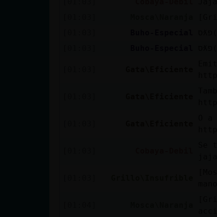
[01:03]
Cobaya-Debil
Jaj
cuenta
[01:03]
Mosca\Naranja
[Gr
[01:03]
Buho-Especial
[01:03]
Buho-Especial
Reservar
Emi
alias
[01:03]
Gata\Eficiente
htt
Tam
[01:03]
Gata\Eficiente
htt
Actualizar
O a
contraseña
[01:03]
Gata\Eficiente
htt
Se 
[01:03]
Cobaya-Debil
jaj
Actualizar
[Mo
IP virtual
[01:03]
Grillo\Insufrible
man
[Gr
[01:04]
Mosca\Naranja
acc