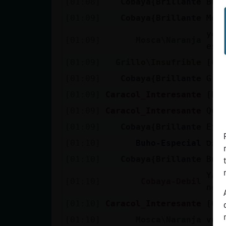
[01:08]
Cobaya{Brillante
Bue
[01:09]
Cobaya{Brillante
Mos
yo 
[01:09]
Mosca\Naranja
est
[01:09]
Grillo\Insufrible
[Co
[01:09]
Cobaya{Brillante
Gri
[01:09]
Caracol_Interesante
[Et
[01:09]
Caracol_Interesante
Que
[01:09]
Cobaya{Brillante
Ete
[01:10]
Buho-Especial
[01:10]
Cobaya{Brillante
Bue
Ya 
[01:10]
Cobaya-Debil
no 
[01:10]
Caracol_Interesante
[Co
[01:10]
Mosca\Naranja
vue