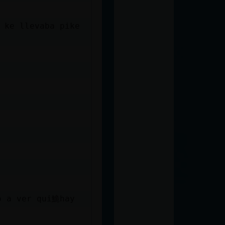
o a ver qui鮠hay