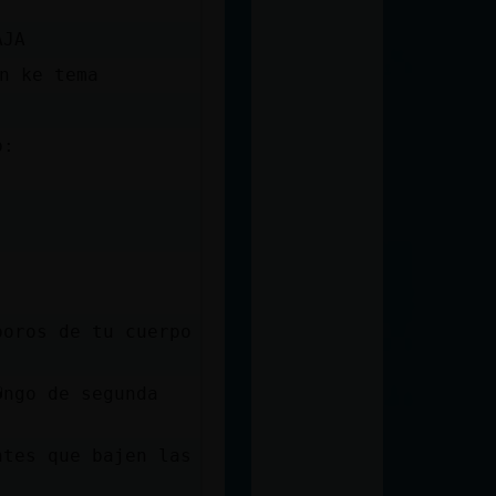
AJA
y segun ke tema
b:
poros de tu cuerpo
�ngo de segunda
ntes que bajen las