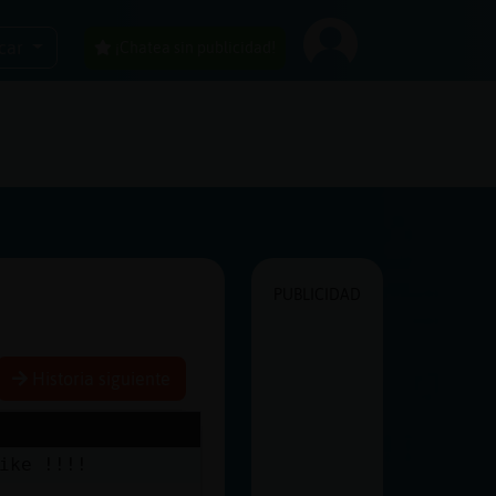
car
¡Chatea sin publicidad!
PUBLICIDAD
Historia siguiente
 no te..salpike !!!!