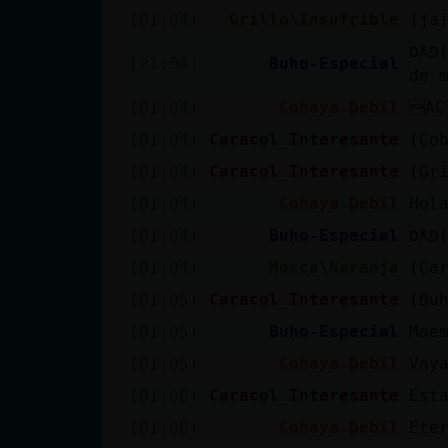
Mis blogs
[01:04]
Grillo\Insufrible
jja
סƛפ(Grillo\Insufrible)ă12׃10]ƃ12!׏ mejor el relox ke llevaba pike
[01:04]
Buho-Especial
de 
Mis foros
[01:04]
Cobaya-Debil
AC
[01:04]
Caracol_Interesante
[Co
[01:04]
Caracol_Interesante
[Gr
Registrar
[01:04]
Cobaya-Debil
Hol
un canal
[01:04]
Buho-Especial
[01:04]
Mosca\Naranja
[Ca
[01:05]
Caracol_Interesante
[Bu
Más
gestiones
[01:05]
Buho-Especial
Mae
[01:05]
Cobaya-Debil
Vay
[01:06]
Caracol_Interesante
Est
[01:06]
Cobaya-Debil
Ete