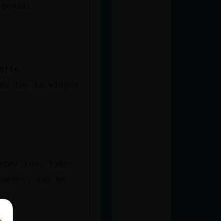
 genial.
erte
2!׏ el casio...es de toa la vidaaa
..se puede romper como todos
nuevos, que me