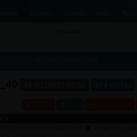
Bus
Normas
Gestiones
Contacto
Ayuda
PUBLICIDAD
2023-01-18
63c89867a8df1d73f73ebf80
e_40
18/01/2023 01:02
474 visitas
Reportar
Volver
Historia anterior
aje
סƛפ(Grillo\Insufrible)ă12׃10]ƃ12!׏ ke