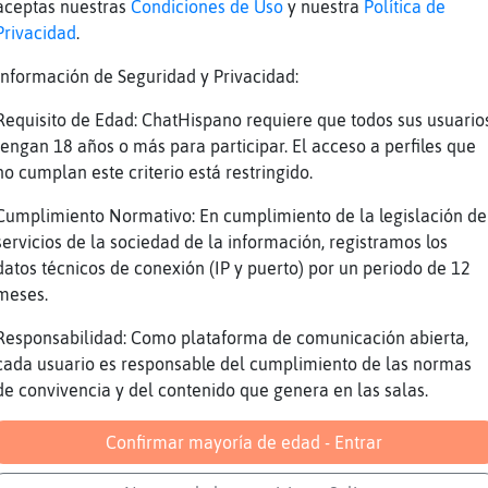
aceptas nuestras
Condiciones de Uso
y nuestra
Política de
סƛפ(Mosca\Naranja)ă12׃10]ƃ12!׏ xDDDDDDDD
Privacidad
.
a Cobaya{Brillante
Información de Seguridad y Privacidad:
o-Especial cariñooo
Requisito de Edad: ChatHispano requiere que todos sus usuario
zman] gracias
tengan 18 años o más para participar. El acceso a perfiles que
no cumplan este criterio está restringido.
ata_ hola majo
Cumplimiento Normativo: En cumplimiento de la legislación de
ta y 17 nada
servicios de la sociedad de la información, registramos los
baya{Brillante] Muakssss
datos técnicos de conexión (IP y puerto) por un periodo de 12
meses.
zman] traduce
tiendo: Grillo\Insufrible Esc�chanos en la We
Responsabilidad: Como plataforma de comunicación abierta,
ps://chathispano.link/dOdPxW1y/Rxq0NwFSTMBRA
cada usuario es responsable del cumplimiento de las normas
de convivencia y del contenido que genera en las salas.
bi鮠nos puedes escuchar en la Web:
ps://chathispano.link/PWBcKEtap+yNVol2zmeUnA
Confirmar mayoría de edad - Entrar
 trav鳠de tu tel馯no m󶩬, tablet o reproductor:
ps://chathispano.link/MM/9HJyBbiXo1mFVk2VPpw