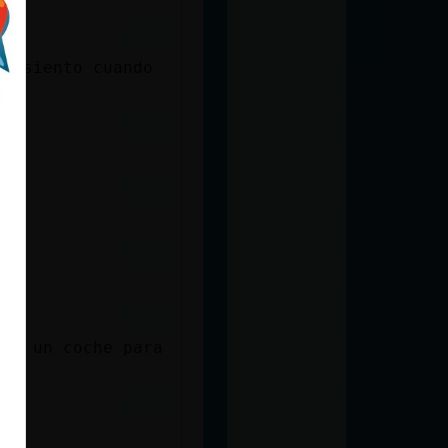
me siento cuando
r a un coche para