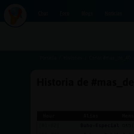
Chat
Foro
Blogs
Noticias
Iniciar
sesión
Portada
Historias
Canal #mas_de_40
Historia de #mas_d
¡Chatea
sin
publicidad!
Hour
Alias
Mens
[01:02]
Buho-Especial
Crear
una