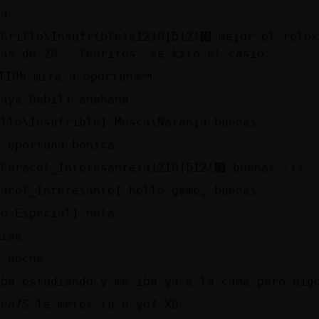
ja
mas de 20...leuritos..se kito el casio..
TION mira a oportuna
baya-Debil] ahahaha
illo\Insufrible] Mosca\Naranja buenas
a oportuna bonica
סƛפ(Caracol_Interesante)ă12׃10]ƃ12!׏ buenas :))
racol_Interesante] hello geme, buenas
ho-Especial] hola
miaa
a noche
aba estudiando y me iba ya a la cama pero dig
rea75 le metes tu o yo? XD