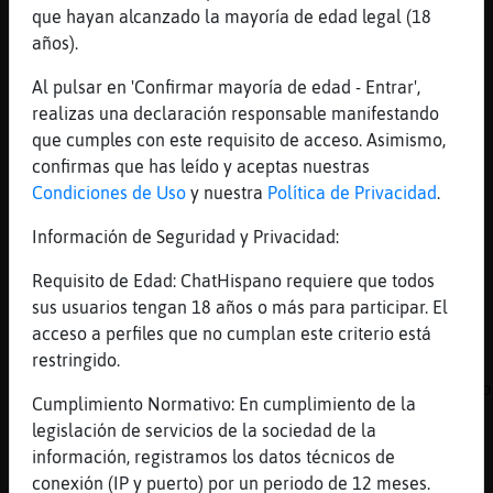
que hayan alcanzado la mayoría de edad legal (18
[13:53]
Caiman{Naranja
años).
Otro viejuno
Al pulsar en 'Confirmar mayoría de edad - Entrar',
[13:53]
Caiman{Naranja
realizas una declaración responsable manifestando
Jijiji
que cumples con este requisito de acceso. Asimismo,
[13:53]
Cocodrilo}Interesante
confirmas que has leído y aceptas nuestras
oleeeeeeeeee, oleeeeeeeeeeeee, ca񡠡qui
Condiciones de Uso
y nuestra
Política de Privacidad
.
[13:53]
Caiman{Naranja
Información de Seguridad y Privacidad:
[Mosca{Feroz] somos legi�n
[13:53]
Cocodrilo}Interesante
Requisito de Edad: ChatHispano requiere que todos
contra el frio calor, edred󮠹 ,,,, bueno,
sus usuarios tengan 18 años o más para participar. El
allᠣada uno
acceso a perfiles que no cumplan este criterio está
restringido.
[13:54]
Caiman{Naranja
El fr�se puede combatir, el calor es m᳠jod�o
Cumplimiento Normativo: En cumplimiento de la
[13:54]
Mosca{Feroz
legislación de servicios de la sociedad de la
legion? ay me perdi jajajajaja
información, registramos los datos técnicos de
conexión (IP y puerto) por un periodo de 12 meses.
[13:54]
Mosca{Feroz