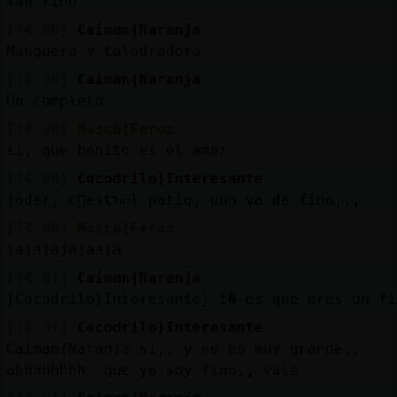
tan fino
[14:00]
Caiman{Naranja
Manguera y taladradora
[14:00]
Caiman{Naranja
Un completo
[14:00]
Mosca{Feroz
si, que bonito es el amor
[14:00]
Cocodrilo}Interesante
joder, c󭯠estᠥl patio, uno va de fino,,,
[14:00]
Mosca{Feroz
jajajajajaaja
[14:01]
Caiman{Naranja
[Cocodrilo}Interesante] t� es que eres un fi
[14:01]
Cocodrilo}Interesante
Caiman{Naranja si,, y no es muy grande,,
ahhhhhhhh, que yo soy fino,, vale