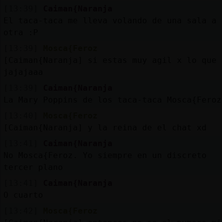
Mis
[13:39]
Caiman{Naranja
blogs
El taca-taca me lleva volando de una sala a
otra :P
[13:39]
Mosca{Feroz
[Caiman{Naranja] si estas muy agil x lo que 
Mis
jajajaaa
foros
[13:39]
Caiman{Naranja
La Mary Poppins de los taca-taca Mosca{Feroz
[13:40]
Mosca{Feroz
Registr
[Caiman{Naranja] y la reina de el chat xd
un
canal
[13:41]
Caiman{Naranja
No Mosca{Feroz. Yo siempre en un discreto
tercer plano
[13:41]
Caiman{Naranja
Más
O cuarto
gestion
[13:42]
Mosca{Feroz