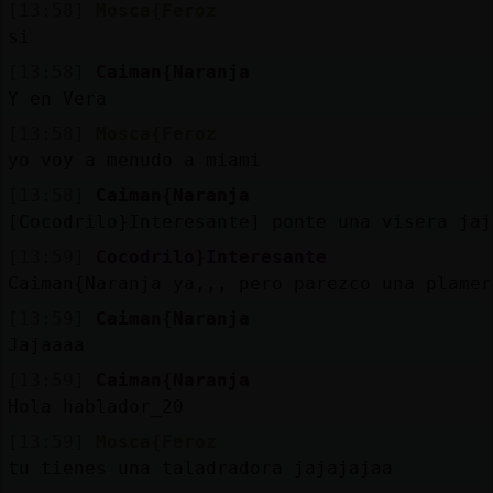
[13:58]
Mosca{Feroz
si
[13:58]
Caiman{Naranja
Y en Vera
[13:58]
Mosca{Feroz
yo voy a menudo a miami
[13:58]
Caiman{Naranja
[Cocodrilo}Interesante] ponte una visera jaj
[13:59]
Cocodrilo}Interesante
Caiman{Naranja ya,,, pero parezco una plamer
[13:59]
Caiman{Naranja
Jajaaaa
[13:59]
Caiman{Naranja
Hola hablador_20
[13:59]
Mosca{Feroz
tu tienes una taladradora jajajajaa