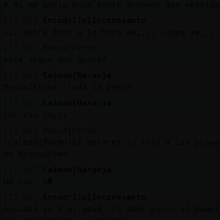
A mi me gusta m᳠la gente desnuda que vestida
[13:56]
Cocodrilo}Interesante
si, sobre todo a la hora de,,,, luego ya,,,
[13:56]
Mosca{Feroz
sera segun que gente?
[13:56]
Caiman{Naranja
Mosca{Feroz, toda la gente
[13:56]
Caiman{Naranja
Incluso yayis
[13:56]
Mosca{Feroz
[Caiman{Naranja] entoces tu iras a las playa
de desnudismo
[13:56]
Caiman{Naranja
He ido, s�
[13:56]
Cocodrilo}Interesante
buscaba ya a mi edad, el amor puro, si puder