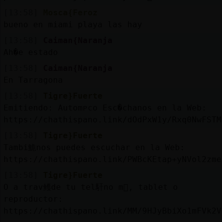
[13:58]
Mosca{Feroz
bueno en miami playa las hay
[13:58]
Caiman{Naranja
Ah�e estado
[13:58]
Caiman{Naranja
En Tarragona
[13:58]
Tigre}Fuerte
Emitiendo: Automᴩco Esc�chanos en la Web:
https://chathispano.link/dOdPxW1y/Rxq0NwFSTM
[13:58]
Tigre}Fuerte
Tambi鮠nos puedes escuchar en la Web:
https://chathispano.link/PWBcKEtap+yNVol2zme
[13:58]
Tigre}Fuerte
O a trav鳠de tu tel馯no m󶩬, tablet o
reproductor:
https://chathispano.link/MM/9HJyBbiXo1mFVk2V