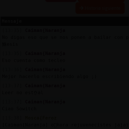
Historia siguiente
Mensaje
Reserva
[13:35]
Caiman{Naranja
alias
No digas eso que se nos ponen a bailar con p
鮴esis
[13:35]
Caiman{Naranja
Actuali
Eso cuenta como tecleo
contras
[13:36]
Caiman{Naranja
Mejor hacerlo escribiendo algo ;)
[13:37]
Caiman{Naranja
Actuali
Leer no estᠭal
IP
[13:37]
Caiman{Naranja
virtual
Ciao Sowitch
[13:38]
Mosca{Feroz
[Caiman{Naranja] o񯠡hora rejuvenecistes jajaj