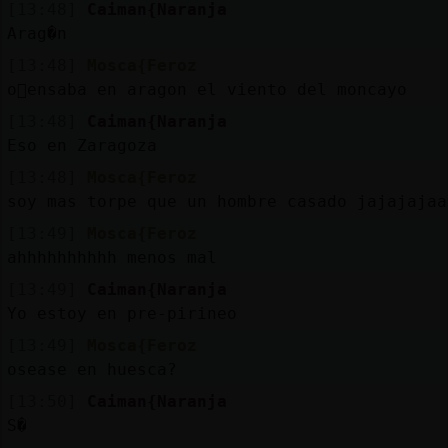
[13:48]
Caiman{Naranja
Arag�n
[13:48]
Mosca{Feroz
o񯠰ensaba en aragon el viento del moncayo
[13:48]
Caiman{Naranja
Eso en Zaragoza
[13:48]
Mosca{Feroz
soy mas torpe que un hombre casado jajajajaa
[13:49]
Mosca{Feroz
ahhhhhhhhhh menos mal
[13:49]
Caiman{Naranja
Yo estoy en pre-pirineo
[13:49]
Mosca{Feroz
osease en huesca?
[13:50]
Caiman{Naranja
S�