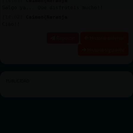
[14:01]
Caiman{Naranja
Salgo ya... Que disfruteis mucho!!
[14:02]
Caiman{Naranja
Ciao!!
Reportar
Historia anterior
Historia siguiente
PUBLICIDAD