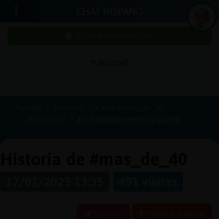
CHAT HISPANO
¡Chatea sin publicidad!
PUBLICIDAD
Iniciar
sesión
Portada
Historias
Canal #mas_de_40
2023-01-17
63c746ddb5e4e950124c66f0
¡Chatea
sin
publici
Historia de #mas_de_40
17/01/2023 13:35
491 visitas
Crear
una
Reportar
Historia anterior
cuenta