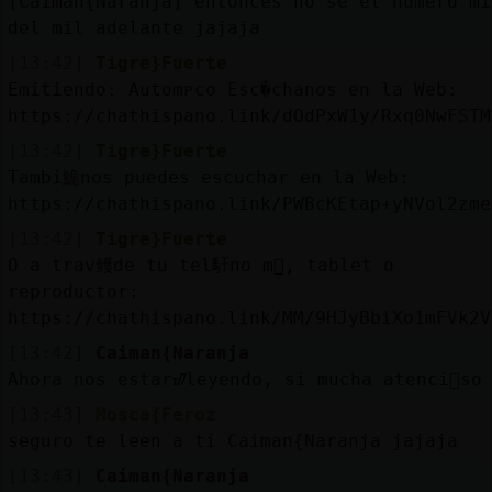
[Caiman{Naranja] entonces no se el numero mi
del mil adelante jajaja
[13:42]
Tigre}Fuerte
Emitiendo: Automᴩco Esc�chanos en la Web:
https://chathispano.link/dOdPxW1y/Rxq0NwFSTM
[13:42]
Tigre}Fuerte
Tambi鮠nos puedes escuchar en la Web:
https://chathispano.link/PWBcKEtap+yNVol2zme
[13:42]
Tigre}Fuerte
O a trav鳠de tu tel馯no m󶩬, tablet o
reproductor:
https://chathispano.link/MM/9HJyBbiXo1mFVk2V
[13:42]
Caiman{Naranja
Ahora nos estarᮠleyendo, si mucha atenci󮠥so
[13:43]
Mosca{Feroz
seguro te leen a ti Caiman{Naranja jajaja
[13:43]
Caiman{Naranja