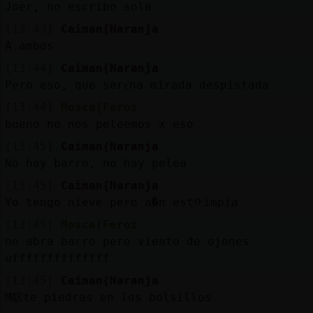
Joer, no escribo sola
[13:43]
Caiman{Naranja
A ambos
[13:44]
Caiman{Naranja
Pero eso, que serᠵna mirada despistada
[13:44]
Mosca{Feroz
bueno no nos peleemos x eso
[13:45]
Caiman{Naranja
No hay barro, no hay pelea
[13:45]
Caiman{Naranja
Yo tengo nieve pero a�n estᠬimpia
[13:45]
Mosca{Feroz
no abra barro pero viento de ojones
uffffffffffffff
[13:45]
Caiman{Naranja
M鴥te piedras en los bolsillos