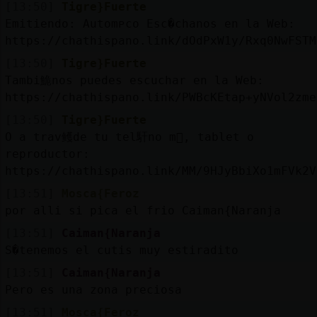
[13:50]
Tigre}Fuerte
Emitiendo: Automᴩco Esc�chanos en la Web:
https://chathispano.link/dOdPxW1y/Rxq0NwFSTM
[13:50]
Tigre}Fuerte
Tambi鮠nos puedes escuchar en la Web:
https://chathispano.link/PWBcKEtap+yNVol2zme
[13:50]
Tigre}Fuerte
O a trav鳠de tu tel馯no m󶩬, tablet o
reproductor:
https://chathispano.link/MM/9HJyBbiXo1mFVk2V
[13:51]
Mosca{Feroz
por alli si pica el frio Caiman{Naranja
[13:51]
Caiman{Naranja
S�tenemos el cutis muy estiradito
[13:51]
Caiman{Naranja
Pero es una zona preciosa
[13:51]
Mosca{Feroz