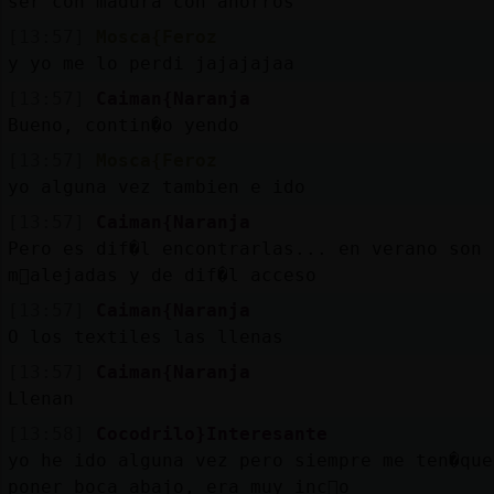
ser con madura con ahorros
[13:57]
Mosca{Feroz
y yo me lo perdi jajajajaa
[13:57]
Caiman{Naranja
Bueno, contin�o yendo
[13:57]
Mosca{Feroz
yo alguna vez tambien e ido
[13:57]
Caiman{Naranja
Pero es dif�l encontrarlas... en verano son 
m᳠alejadas y de dif�l acceso
[13:57]
Caiman{Naranja
O los textiles las llenas
[13:57]
Caiman{Naranja
Llenan
[13:58]
Cocodrilo}Interesante
yo he ido alguna vez pero siempre me ten�que
poner boca abajo, era muy inc󭯤o