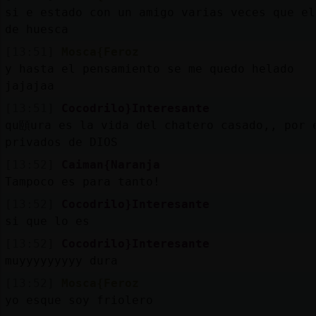
si e estado con un amigo varias veces que el
de huesca
[13:51]
Mosca{Feroz
y hasta el pensamiento se me quedo helado
jajajaa
[13:51]
Cocodrilo}Interesante
qu頤ura es la vida del chatero casado,, por 
privados de DIOS
[13:52]
Caiman{Naranja
Tampoco es para tanto!
[13:52]
Cocodrilo}Interesante
si que lo es
[13:52]
Cocodrilo}Interesante
muyyyyyyyyy dura
[13:52]
Mosca{Feroz
yo esque soy friolero