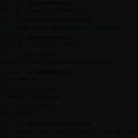
[13:59]
Caiman{Naranja
Uy, de lo que se entera una
[14:00]
Cocodrilo}Interesante
`pr qu頳e dirᠬo de empotrar,, taladrar
[14:00]
Caiman{Naranja
Eres de taladro percutor?
[14:00]
Mosca{Feroz
aqui se entera de cada cosa jajajajaa
[14:00]
Caiman{Naranja
Buen d�eLdy
[14:00]
Mosca{Feroz
o bombear jajajajaa
[14:00]
Mosca{Feroz
hola lady
[14:00]
Cocodrilo}Interesante
yo siempre digo, hacer el amor,, no s鬬, soy