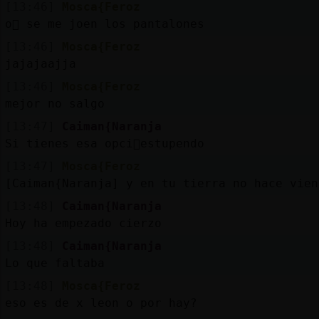
[13:46]
Mosca{Feroz
o񯠹 se me joen los pantalones
[13:46]
Mosca{Feroz
jajajaajja
[13:46]
Mosca{Feroz
mejor no salgo
[13:47]
Caiman{Naranja
Si tienes esa opci󮬠estupendo
[13:47]
Mosca{Feroz
[Caiman{Naranja] y en tu tierra no hace vien
[13:48]
Caiman{Naranja
Hoy ha empezado cierzo
[13:48]
Caiman{Naranja
Lo que faltaba
[13:48]
Mosca{Feroz
eso es de x leon o por hay?