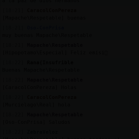
a la paz de dios hermanos
[18:21]
CaracolConPereza
[Mapache\Respetable] buenas
[18:21]
Oso-ConPrisa
muy buenas Mapache\Respetable
[18:21]
Mapache\Respetable
[Hipopotamo\Especial] Feliz emisi󮠡
[18:22]
Rana{Insufrible
Buenas Mapache\Respetable
[18:22]
Mapache\Respetable
[CaracolConPereza] Holas
[18:22]
CaracolConPereza
[Murcielago\Real] hola
[18:22]
Mapache\Respetable
[Oso-ConPrisa] Saludos
[18:22]
ZebraVeloz