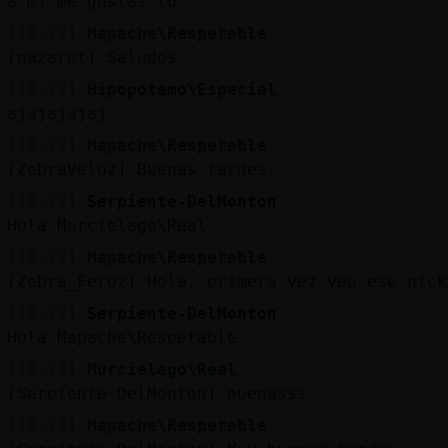
a mi me gustas tu
[18:22]
Mapache\Respetable
[nazaret] Saludos
[18:22]
Hipopotamo\Especial
ajajajajaj
[18:22]
Mapache\Respetable
[ZebraVeloz] Buenas tardes.
[18:22]
Serpiente-DelMonton
Hola Murcielago\Real
[18:22]
Mapache\Respetable
[Zebra_Feroz] Hola, primera vez veo ese nick
[18:22]
Serpiente-DelMonton
Hola Mapache\Respetable
[18:23]
Murcielago\Real
[Serpiente-DelMonton] nuenasss
[18:23]
Mapache\Respetable