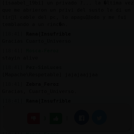
[isaabel_19bi] un privado ?... la �ltima vez
que me abrieron un privi del susto le di un
tir󮠡l cable del pc, lo apagu頴odo y me fui
temblando a un rinc�n.
[18:41]
Rana{Insufrible
Gracias Cuarto_Universo
[18:41]
Mosca-Feroz
stayin alive
[18:41]
Pez-SinLuces
[Mapache\Respetable] jajajaajjaa
[18:41]
Zebra_Feroz
Gracias, Cuarto_Universo.
[18:41]
Rana{Insufrible
[Mosca-Feroz] muy buenas
[18:41]
Mapache\Respetable
|
Facebook
Twitter
3
[Pez-SinLuces] Plas plas plas