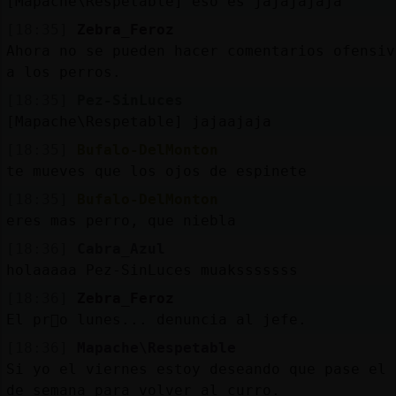
[Mapache\Respetable] eso es jajajajaja
[18:35]
Zebra_Feroz
Ahora no se pueden hacer comentarios ofensiv
a los perros.
[18:35]
Pez-SinLuces
[Mapache\Respetable] jajaajaja
[18:35]
Bufalo-DelMonton
te mueves que los ojos de espinete
[18:35]
Bufalo-DelMonton
eres mas perro, que niebla
[18:36]
Cabra_Azul
holaaaaa Pez-SinLuces muaksssssss
[18:36]
Zebra_Feroz
El pr󸩭o lunes... denuncia al jefe.
[18:36]
Mapache\Respetable
Si yo el viernes estoy deseando que pase el 
de semana para volver al curro.