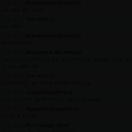
[18:21]
Hipopotamo\Especial
yo soy el coro
[18:21]
ZebraVeloz
ya veo
[18:21]
Hipopotamo\Especial
alinheeeee
[18:21]
Serpiente-DelMonton
CaracolConPereza si quieres me quedo esta vi
y dos más xD
[18:21]
ZebraVeloz
[nazaret] se nota mucho ajajja
[18:21]
CaracolConPereza
[Serpiente-DelMonton] vale ahahah
[18:21]
Mapache\Respetable
Hola a todos.
[18:21]
Murcielago\Real