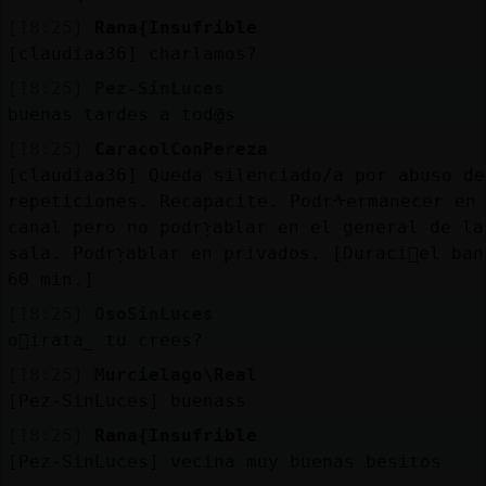
[18:25]
Rana{Insufrible
[claudiaa36] charlamos?
[18:25]
Pez-SinLuces
buenas tardes a tod@s
[18:25]
CaracolConPereza
[claudiaa36] Queda silenciado/a por abuso de
repeticiones. Recapacite. Podrᠰermanecer en
canal pero no podrᠨablar en el general de la
sala. Podrᠨablar en privados. [Duraci󮠤el ban
60 min.]
[18:25]
OsoSinLuces
o񯠰irata_ tu crees?
[18:25]
Murcielago\Real
[Pez-SinLuces] buenass
[18:25]
Rana{Insufrible
[Pez-SinLuces] vecina muy buenas besitos