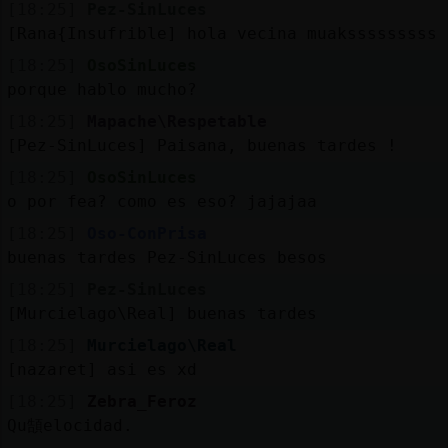
[18:25]
Pez-SinLuces
[Rana{Insufrible] hola vecina muaksssssssss
[18:25]
OsoSinLuces
porque hablo mucho?
[18:25]
Mapache\Respetable
[Pez-SinLuces] Paisana, buenas tardes !
[18:25]
OsoSinLuces
o por fea? como es eso? jajajaa
[18:25]
Oso-ConPrisa
buenas tardes Pez-SinLuces besos
[18:25]
Pez-SinLuces
[Murcielago\Real] buenas tardes
[18:25]
Murcielago\Real
[nazaret] asi es xd
[18:25]
Zebra_Feroz
Qu頶elocidad.