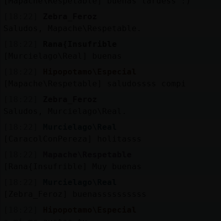
[Mapache\Respetable] buenas tardess :)
[18:22]
Zebra_Feroz
Saludos, Mapache\Respetable.
[18:22]
Rana{Insufrible
[Murcielago\Real] buenas
[18:22]
Hipopotamo\Especial
[Mapache\Respetable] saludossss compi
[18:22]
Zebra_Feroz
Saludos, Murcielago\Real.
[18:22]
Murcielago\Real
[CaracolConPereza] holitasss
[18:22]
Mapache\Respetable
[Rana{Insufrible] Muy buenas
[18:22]
Murcielago\Real
[Zebra_Feroz] buenassssssssss
[18:22]
Hipopotamo\Especial