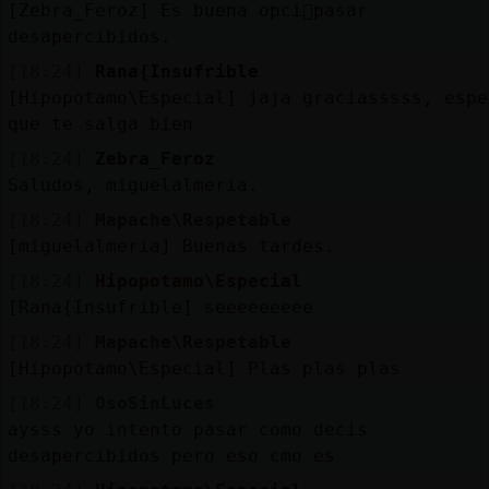
[Zebra_Feroz] Es buena opci󮬠pasar
desapercibidos.
[18:24]
Rana{Insufrible
[Hipopotamo\Especial] jaja graciasssss, espe
que te salga bien
[18:24]
Zebra_Feroz
Saludos, miguelalmeria.
[18:24]
Mapache\Respetable
[miguelalmeria] Buenas tardes.
[18:24]
Hipopotamo\Especial
[Rana{Insufrible] seeeeeeeee
[18:24]
Mapache\Respetable
[Hipopotamo\Especial] Plas plas plas
[18:24]
OsoSinLuces
aysss yo intento pasar como decis
desapercibidos pero eso cmo es