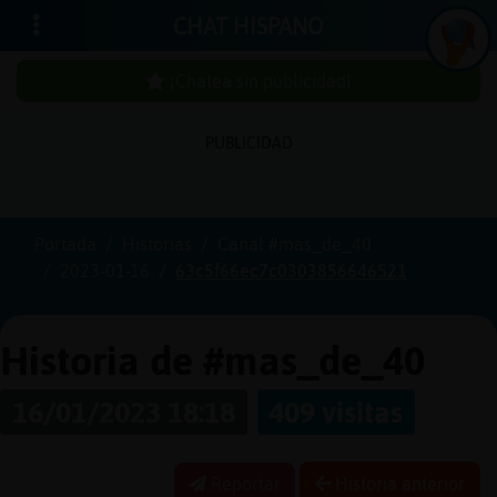
CHAT HISPANO
¡Chatea sin publicidad!
I
n
ic
ia
r
e
s
ió
n
PUBLICIDAD
s
Portada
Historias
Canal #mas_de_40
¡
C
h
a
t
e
a
in
u
b
l
ic
id
a
d
!
2023-01-16
63c5f66ec7c0303856646521
s
p
Historia de #mas_de_40
C
r
e
a
r
n
a
u
e
n
t
a
16/01/2023 18:18
409 visitas
u
c
Reportar
Historia anterior