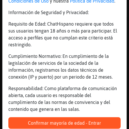
Condiciones de Uso
y nuestra
Política de Privacidad
.
((
[18:28]
Serpiente-DelMonton
Información de Seguridad y Privacidad:
OsoSinLuces quieres un bombón? Es que chocol
Requisito de Edad: ChatHispano requiere que todos
no tengo
sus usuarios tengan 18 años o más para participar. El
[18:28]
OsoSinLuces
acceso a perfiles que no cumplan este criterio está
o񯠹 el bombon d eque es?
restringido.
[18:28]
OsoSinLuces
Cumplimiento Normativo: En cumplimiento de la
de mandarina?
legislación de servicios de la sociedad de la
[18:28]
OsoSinLuces
información, registramos los datos técnicos de
no es chocolate?
conexión (IP y puerto) por un periodo de 12 meses.
[18:28]
Zebra_Feroz
Responsabilidad: Como plataforma de comunicación
Alg�n d�aprender頡 poner par鮴esis.
abierta, cada usuario es responsable del
[18:28]
Serpiente-DelMonton
cumplimiento de las normas de convivencia y del
Jajajajaja pero no es lo mismo
contenido que genera en las salas.
[18:28]
OsoSinLuces
que bombones mas raros comeis ehh
Confirmar mayoría de edad - Entrar