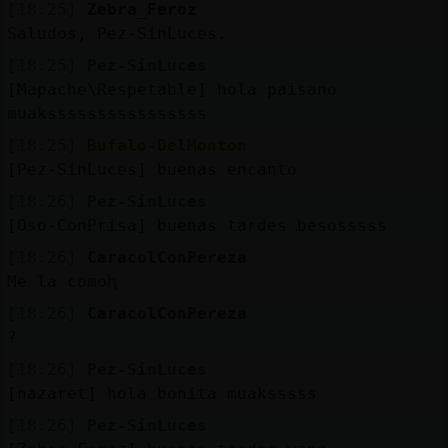
[18:25]
Zebra_Feroz
Saludos, Pez-SinLuces.
[18:25]
Pez-SinLuces
[Mapache\Respetable] hola paisano
muakssssssssssssssss
[18:25]
Bufalo-DelMonton
[Pez-SinLuces] buenas encanto
[18:26]
Pez-SinLuces
[Oso-ConPrisa] buenas tardes besosssss
[18:26]
CaracolConPereza
Me la comoԧ
[18:26]
CaracolConPereza
?
[18:26]
Pez-SinLuces
[nazaret] hola bonita muaksssss
[18:26]
Pez-SinLuces