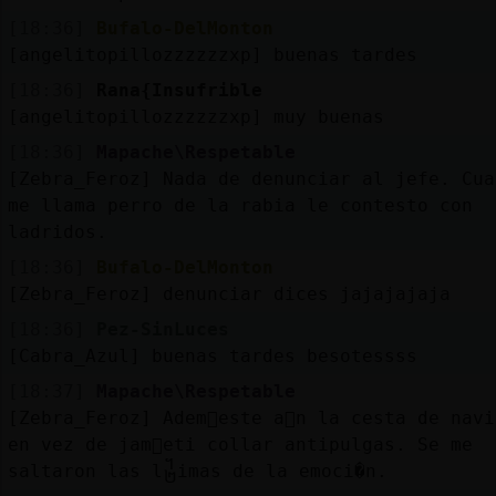
[18:36]
Bufalo-DelMonton
[angelitopillozzzzzzxp] buenas tardes
[18:36]
Rana{Insufrible
[angelitopillozzzzzzxp] muy buenas
[18:36]
Mapache\Respetable
[Zebra_Feroz] Nada de denunciar al jefe. Cua
me llama perro de la rabia le contesto con
ladridos.
[18:36]
Bufalo-DelMonton
[Zebra_Feroz] denunciar dices jajajajaja
[18:36]
Pez-SinLuces
[Cabra_Azul] buenas tardes besotessss
[18:37]
Mapache\Respetable
[Zebra_Feroz] Adem᳠este a񯠥n la cesta de navi
en vez de jam󮠭eti󠵮 collar antipulgas. Se me
saltaron las l᧲imas de la emoci�n.