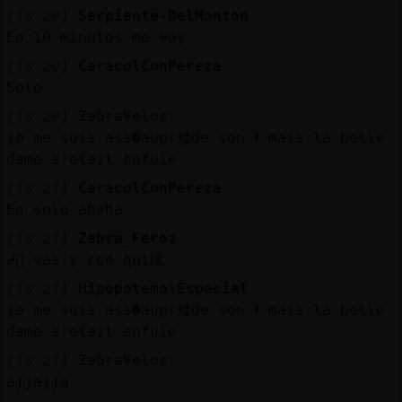
[18:20]
Serpiente-DelMonton
En 10 minutos me voy
[18:20]
CaracolConPereza
Solo
[18:20]
ZebraVeloz
je me suis ass�aupr鳠de son ⭥ mais la belle
dame s'etait enfuie
[18:21]
CaracolConPereza
En solo ahaha
[18:21]
Zebra_Feroz
߄󮤥 vas y con qui鮿
[18:21]
Hipopotamo\Especial
je me suis ass�aupr鳠de son ⭥ mais la belle
dame s'etait enfuie
[18:21]
ZebraVeloz
ajjajja