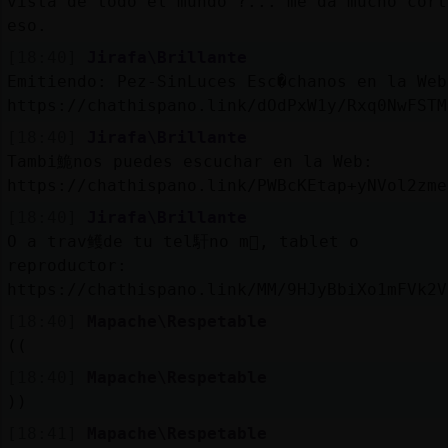
vista de todo el mundo ?... me da mucho cort
eso.
[18:40]
Jirafa\Brillante
Emitiendo: Pez-SinLuces Esc�chanos en la Web
https://chathispano.link/dOdPxW1y/Rxq0NwFSTM
[18:40]
Jirafa\Brillante
Tambi鮠nos puedes escuchar en la Web:
https://chathispano.link/PWBcKEtap+yNVol2zme
[18:40]
Jirafa\Brillante
O a trav鳠de tu tel馯no m󶩬, tablet o
reproductor:
https://chathispano.link/MM/9HJyBbiXo1mFVk2V
[18:40]
Mapache\Respetable
((
[18:40]
Mapache\Respetable
))
[18:41]
Mapache\Respetable