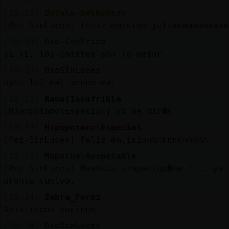
[18:33]
Bufalo-DelMonton
[Pez-SinLuces] feliz emision julianaaaaaaaaa
[18:33]
Oso-ConPrisa
si si, los chistes son lo mejor
[18:33]
OsoSinLuces
uyss lei mal menos mal
[18:33]
Rana{Insufrible
[Hipopotamo\Especial] ya me dir�s
[18:33]
Hipopotamo\Especial
[Pez-SinLuces] feliz em,isionnnnnnnnnnnn
[18:33]
Mapache\Respetable
[Pez-SinLuces] Muaksss simpatiqu�ma !... ya
pronto vuelvo.
[18:34]
Zebra_Feroz
Sois todos vecinos.
[18:34]
OsoSinLuces