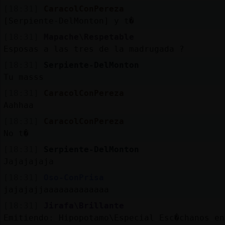
[18:31]
CaracolConPereza
[Serpiente-DelMonton] y t�
[18:31]
Mapache\Respetable
Esposas a las tres de la madrugada ?
[18:31]
Serpiente-DelMonton
Tu masss
[18:31]
CaracolConPereza
Aahhaa
[18:31]
CaracolConPereza
No t�
[18:31]
Serpiente-DelMonton
Jajajajaja
[18:31]
Oso-ConPrisa
jajajajjaaaaaaaaaaaaa
[18:31]
Jirafa\Brillante
Emitiendo: Hipopotamo\Especial Esc�chanos en