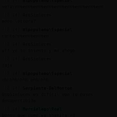
[18:24]
Hipopotamo\Especial
volareeeeeeeeeeeeeeeeeeeeeeeeeeeeeeeeee
[18:24]
OsoSinLuces
modo lectura?
[18:24]
Hipopotamo\Especial
cantareeeeeeeeeeee
[18:24]
OsoSinLuces
uff yo lo intento y me ahogo
[18:24]
OsoSinLuces
jaja
[18:24]
Hipopotamo\Especial
ohhhhhhhhh ohhhhhh
[18:24]
Serpiente-DelMonton
OsoSinLuces es difícil que tu pases
desapercibida
[18:24]
Murcielago\Real
bueno que como va shakira xd