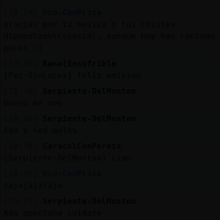
[18:29]
Oso-ConPrisa
gracias por tu musica y tus chistes
Hipopotamo\Especial, aunque hoy has contado
pocos :(
[18:30]
Rana{Insufrible
[Pez-SinLuces] feliz emision
[18:30]
Serpiente-DelMonton
Bueno me voy
[18:30]
Serpiente-DelMonton
Xao y sed malos
[18:30]
CaracolConPereza
[Serpiente-DelMonton] ciao
[18:30]
Oso-ConPrisa
jajajajajaja
[18:31]
Serpiente-DelMonton
Xao oportuna cuidate