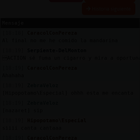
R
e
s
e
r
v
r
l
ia
s
Historia siguiente
a
a
Mensaje
[18:18]
CaracolConPereza
A
c
t
u
a
l
a
r
o
n
t
r
a
s
e
ñ
a
Al final no me he comido la mandarina
iz
c
[18:19]
Serpiente-DelMonton
ACTION sé fuma un cigarro y mira a oportu
[18:19]
CaracolConPereza
A
c
t
u
a
l
iz
a
P
ir
t
u
a
l
Ahahaha
r I
[18:19]
ZebraVeloz
v
[Hipopotamo\Especial] ohhh esta me encanta
[18:19]
ZebraVeloz
[nazaret] sip
M
is
lo
g
s
b
[18:19]
Hipopotamo\Especial
siiii canta cantaaa
[18:19]
CaracolConPereza