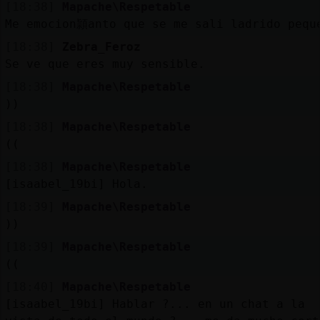
[18:38]
Mapache\Respetable
Me emocion頴anto que se me sali󠵮 ladrido peque
[18:38]
Zebra_Feroz
Se ve que eres muy sensible.
[18:38]
Mapache\Respetable
))
[18:38]
Mapache\Respetable
((
[18:38]
Mapache\Respetable
[isaabel_19bi] Hola.
[18:39]
Mapache\Respetable
))
[18:39]
Mapache\Respetable
((
[18:40]
Mapache\Respetable
[isaabel_19bi] Hablar ?... en un chat a la