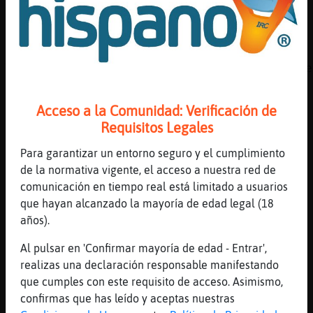
[18:26]
Serpiente-DelMonton
CaracolConPereza que te vas a comer?
[18:26]
Mapache\Respetable
Tutorial para pasar desapercibidos es lo que
necesitamos !
[18:27]
CaracolConPereza
Acceso a la Comunidad: Verificación de
[Serpiente-DelMonton] la mandarina
Requisitos Legales
[18:27]
OsoSinLuces
Para garantizar un entorno seguro y el cumplimiento
si oportuna y la mia que me querias dar tb
de la normativa vigente, el acceso a nuestra red de
[18:27]
Serpiente-DelMonton
comunicación en tiempo real está limitado a usuarios
Que desilusión oportuna jajajajaja
que hayan alcanzado la mayoría de edad legal (18
años).
[18:27]
OsoSinLuces
yo chocolate o nassss
Al pulsar en 'Confirmar mayoría de edad - Entrar',
[18:27]
Mapache\Respetable
realizas una declaración responsable manifestando
))
que cumples con este requisito de acceso. Asimismo,
confirmas que has leído y aceptas nuestras
[18:27]
Mapache\Respetable