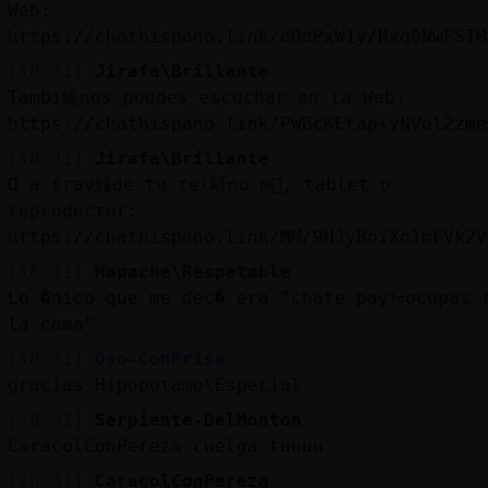
Web:
https://chathispano.link/dOdPxW1y/Rxq0NwFSTM
[18:31]
Jirafa\Brillante
Tambi鮠nos puedes escuchar en la Web:
https://chathispano.link/PWBcKEtap+yNVol2zme
[18:31]
Jirafa\Brillante
O a trav鳠de tu tel馯no m󶩬, tablet o
reproductor:
https://chathispano.link/MM/9HJyBbiXo1mFVk2V
[18:31]
Mapache\Respetable
Lo �nico que me dec� era "chate payᠣocupas 
la cama"
[18:31]
Oso-ConPrisa
gracias Hipopotamo\Especial
[18:31]
Serpiente-DelMonton
CaracolConPereza cuelga tuuuu
[18:31]
CaracolConPereza