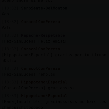
Bueno ahora si me voy
[18:32]
Serpiente-DelMonton
Xao
[18:32]
CaracolConPereza
Vale
[18:32]
Mapache\Respetable
[Pez-SinLuces] Feliz emisi󮠡
[18:32]
CaracolConPereza
[Hipopotamo\Especial] gracias por tu tirmpo 
m�sica
[18:32]
CaracolConPereza
[Pez-SinLuces] reholas
[18:33]
Hipopotamo\Especial
[CaracolConPereza] graciasssss
[18:33]
Hipopotamo\Especial
[Rana{Insufrible] graciasssssss me hare los
changuichitoooooo