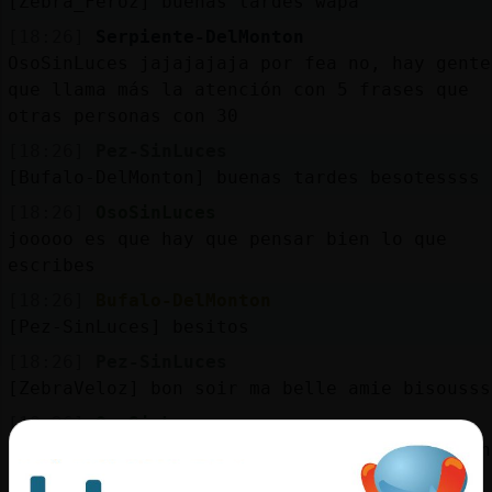
[Zebra_Feroz] buenas tardes wapa
[18:26]
Serpiente-DelMonton
OsoSinLuces jajajajaja por fea no, hay gente
que llama más la atención con 5 frases que
otras personas con 30
[18:26]
Pez-SinLuces
[Bufalo-DelMonton] buenas tardes besotessss
[18:26]
OsoSinLuces
jooooo es que hay que pensar bien lo que
escribes
[18:26]
Bufalo-DelMonton
[Pez-SinLuces] besitos
[18:26]
Pez-SinLuces
[ZebraVeloz] bon soir ma belle amie bisousss
[18:26]
OsoSinLuces
jajaaa a mi me dijeron en su dia cuidado con
que piensas en alto que la lias jajajaaa