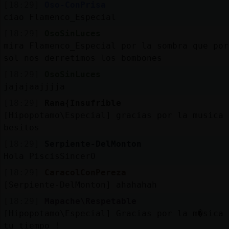
[18:29]
Oso-ConPrisa
ciao Flamenco_Especial
[18:29]
OsoSinLuces
mira Flamenco_Especial por la sombra que por
sol nos derretimos los bombones
[18:29]
OsoSinLuces
jajajaajjjja
[18:29]
Rana{Insufrible
[Hipopotamo\Especial] gracias por la musica
besitos
[18:29]
Serpiente-DelMonton
Hola PiscisSincerO
[18:29]
CaracolConPereza
[Serpiente-DelMonton] ahahahah
[18:29]
Mapache\Respetable
[Hipopotamo\Especial] Gracias por la m�sica 
tu tiempo !