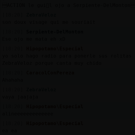
ACTION le gui񡠥l ojo a Serpiente-DelMonton
[18:20]
ZebraVeloz
son doux visage qui me souriait
[18:20]
Serpiente-DelMonton
Ese ojo me mata eh xD
[18:20]
Hipopotamo\Especial
yo solo hago radio para ponerle sus rolitas 
ZebraVeloz porque canta muy chido
[18:20]
CaracolConPereza
Ahahaha
[18:20]
ZebraVeloz
vaya jaajaja
[18:20]
Hipopotamo\Especial
alineeeeeeeeeeeee
[18:20]
Hipopotamo\Especial
ea ea