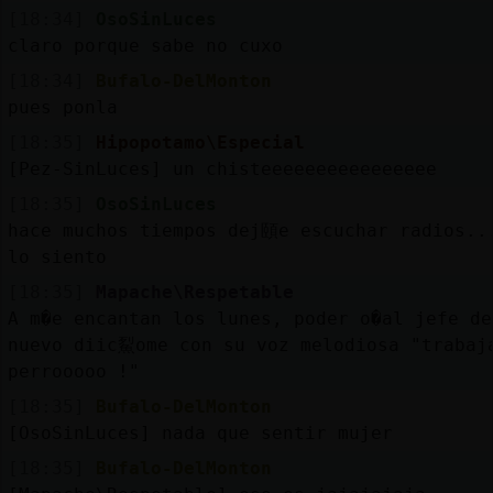
[18:34]
OsoSinLuces
claro porque sabe no cuxo
[18:34]
Bufalo-DelMonton
pues ponla
[18:35]
Hipopotamo\Especial
[Pez-SinLuces] un chisteeeeeeeeeeeeeeee
[18:35]
OsoSinLuces
hace muchos tiempos dej頤e escuchar radios..
lo siento
[18:35]
Mapache\Respetable
A m�e encantan los lunes, poder o�al jefe de
nuevo diic鮤ome con su voz melodiosa "trabaj
perrooooo !"
[18:35]
Bufalo-DelMonton
[OsoSinLuces] nada que sentir mujer
[18:35]
Bufalo-DelMonton