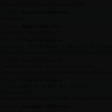
[Serpiente-DelMonton] ahahaahahha
[18:31]
Serpiente-DelMonton
Jajajajaja
[18:32]
Rana{Insufrible
[nazaret] igualmente
[18:32]
Jirafa\Brillante
Emitiendo: Pez-SinLuces Esc�chanos en la Web
https://chathispano.link/dOdPxW1y/Rxq0NwFSTM
[18:32]
Jirafa\Brillante
Tambi鮠nos puedes escuchar en la Web:
https://chathispano.link/PWBcKEtap+yNVol2zme
[18:32]
Jirafa\Brillante
O a trav鳠de tu tel馯no m󶩬, tablet o
reproductor:
https://chathispano.link/MM/9HJyBbiXo1mFVk2V
[18:32]
Serpiente-DelMonton