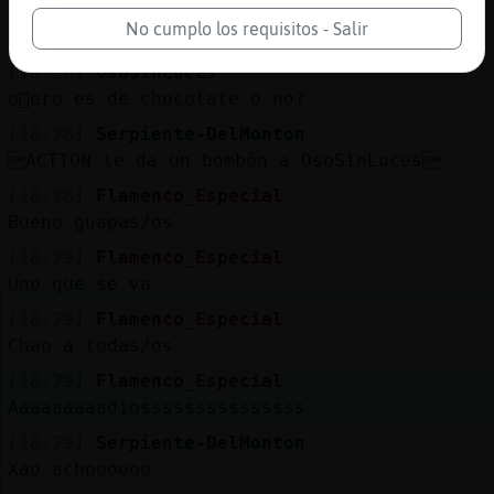
[18:28]
OsoSinLuces
No cumplo los requisitos - Salir
jajajajjjjajaa
[18:28]
OsoSinLuces
o񯠰ero es de chocolate o no?
[18:28]
Serpiente-DelMonton
ACTION le da un bombón a OsoSinLuces
[18:28]
Flamenco_Especial
Bueno guapas/os
[18:29]
Flamenco_Especial
Uno que se va
[18:29]
Flamenco_Especial
Chao a todas/os
[18:29]
Flamenco_Especial
Aaaaaaaaadiosssssssssssssss
[18:29]
Serpiente-DelMonton
Xao achoooooo