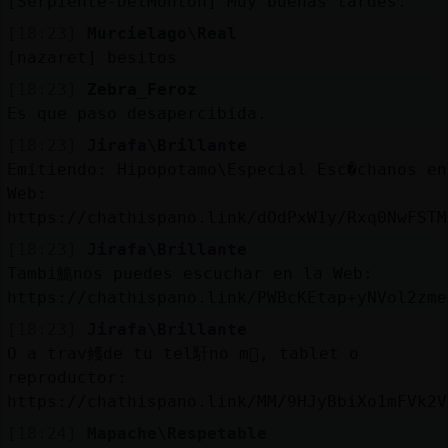
[Serpiente-DelMonton] Muy buenas tardes.
[18:23]
Murcielago\Real
[nazaret] besitos
[18:23]
Zebra_Feroz
Es que paso desapercibida.
[18:23]
Jirafa\Brillante
Emitiendo: Hipopotamo\Especial Esc�chanos en
Web:
https://chathispano.link/dOdPxW1y/Rxq0NwFSTM
[18:23]
Jirafa\Brillante
Tambi鮠nos puedes escuchar en la Web:
https://chathispano.link/PWBcKEtap+yNVol2zme
[18:23]
Jirafa\Brillante
O a trav鳠de tu tel馯no m󶩬, tablet o
reproductor:
https://chathispano.link/MM/9HJyBbiXo1mFVk2V
[18:24]
Mapache\Respetable