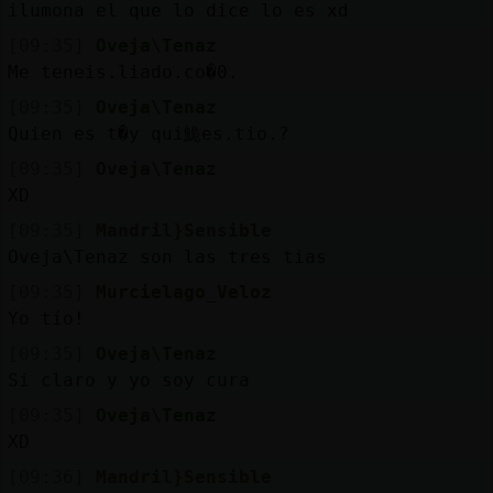
ilumona el que lo dice lo es xd
[09:35]
Oveja\Tenaz
Me teneis.liado.co�0.
[09:35]
Oveja\Tenaz
Quien es t�y qui鮠es.tio.?
[09:35]
Oveja\Tenaz
XD
[09:35]
Mandril}Sensible
Oveja\Tenaz son las tres tias
[09:35]
Murcielago_Veloz
Yo tío!
[09:35]
Oveja\Tenaz
Si claro y yo soy cura
[09:35]
Oveja\Tenaz
XD
[09:36]
Mandril}Sensible