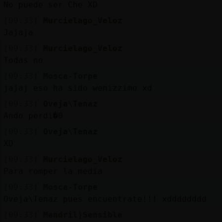
No puede ser Che XD
[09:33]
Murcielago_Veloz
Jajaja
[09:33]
Murcielago_Veloz
Todas no
[09:33]
Mosca-Torpe
jajaj eso ha sido wenizzimo xd
[09:33]
Oveja\Tenaz
Ando perdi󠣯�0
[09:33]
Oveja\Tenaz
XD
[09:33]
Murcielago_Veloz
Para romper la media
[09:33]
Mosca-Torpe
Oveja\Tenaz pues encuentrate!!! xdddddddd
[09:33]
Mandril}Sensible