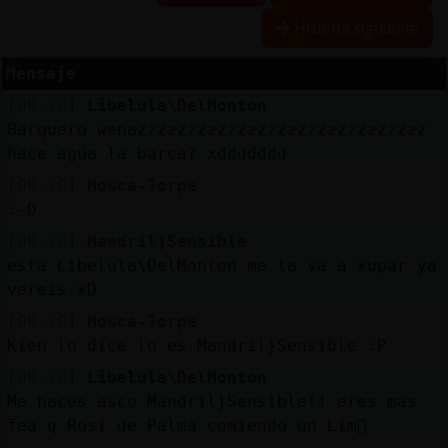
Historia siguiente
Mensaje
Reserva
[09:20]
Libelula\DelMonton
alias
Barquero wenazzzzzzzzzzzzzzzzzzzzzzzzzzzzz
hace agua la barca? xddddddd
[09:20]
Mosca-Torpe
Actuali
:-D
contras
[09:20]
Mandril}Sensible
esta Libelula\DelMonton me la va a xupar ya
vereis xD
Actuali
[09:20]
Mosca-Torpe
IP
Kien lo dice lo es Mandril}Sensible :P
virtual
[09:20]
Libelula\DelMonton
Me haces asco Mandril}Sensible!! eres mas
fea q Rosi de Palma comiendo un Lim󮡡