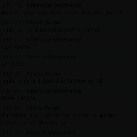
[09:25]
Libelula\DelMonton
Mosca-Torpe que feo estas hoy por la ma񡮡
[09:25]
Mosca-Torpe
sudo de ti Libelula\DelMonton xD
[09:25]
Libelula\DelMonton
si? xdddd
[09:25]
Mandril}Sensible
x''DDDD
[09:25]
Mosca-Torpe
anda pirate Libelula\DelMonton xD
[09:25]
Libelula\DelMonton
Dime idiota
[09:25]
Mosca-Torpe
Tu madre ayer noche no decia lo mismo
Libelula\DelMonton xD
[09:25]
Mandril}Sensible