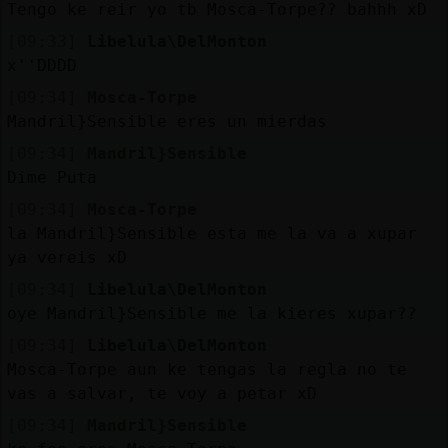
Tengo ke reir yo tb Mosca-Torpe?? bahhh xD
[09:33]
Libelula\DelMonton
x''DDDD
[09:34]
Mosca-Torpe
Mandril}Sensible eres un mierdas
[09:34]
Mandril}Sensible
Dime Puta
[09:34]
Mosca-Torpe
la Mandril}Sensible esta me la va a xupar
ya vereis xD
[09:34]
Libelula\DelMonton
oye Mandril}Sensible me la kieres xupar??
[09:34]
Libelula\DelMonton
Mosca-Torpe aun ke tengas la regla no te
vas a salvar, te voy a petar xD
[09:34]
Mandril}Sensible