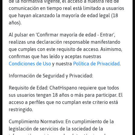
de la normativa vigente, el acceso a nuestra red de
Oveja\Tenaz ya te digo xddddddd
comunicación en tiempo real está limitado a usuarios
[09:31]
Libelula\DelMonton
que hayan alcanzado la mayoría de edad legal (18
Tengo ke reir yo tb Mandril}Sensible??
años).
bahhh xD
Al pulsar en 'Confirmar mayoría de edad - Entrar',
[09:31]
Mosca-Torpe
realizas una declaración responsable manifestando
Mandril}Sensible Eres m᳠feo ke el Fari
que cumples con este requisito de acceso. Asimismo,
comiendo un lim󮠹 de cara al sol!!
confirmas que has leído y aceptas nuestras
[09:31]
Mandril}Sensible
Condiciones de Uso
y nuestra
Política de Privacidad
.
sudo de ti Mosca-Torpe xD
Información de Seguridad y Privacidad:
[09:31]
Lince-Real
buenos días
Requisito de Edad: ChatHispano requiere que todos
sus usuarios tengan 18 años o más para participar. El
[09:32]
Mandril}Sensible
acceso a perfiles que no cumplan este criterio está
Lince-Real wenazz
restringido.
[09:32]
Oveja\Tenaz
Como para ligar Che
Cumplimiento Normativo: En cumplimiento de la
legislación de servicios de la sociedad de la
[09:32]
Oveja\Tenaz