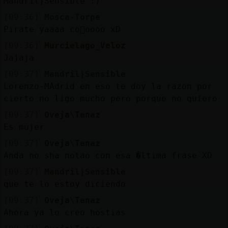
Mandril}Sensible :)
[09:36]
Mosca-Torpe
Pirate yaaaa co񯯯oooo xD
[09:36]
Murcielago_Veloz
Jajaja
[09:37]
Mandril}Sensible
Lorenzo-MAdrid en eso te doy la razon por
cierto no ligo mucho pero porque no quiero
[09:37]
Oveja\Tenaz
Es mujer
[09:37]
Oveja\Tenaz
Anda no sha notao con esa �ltima frase XD
[09:37]
Mandril}Sensible
que te lo estoy diciendo
[09:37]
Oveja\Tenaz
Ahora ya lo creo hostias