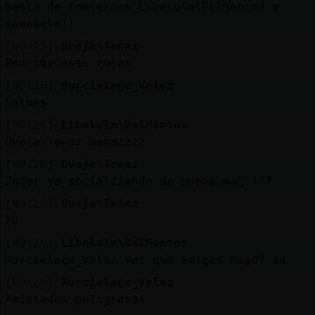
Basta de tonterias Libelula\DelMonton y
mamamela!!
[09:25]
Oveja\Tenaz
Bon d�y esas cosas
[09:26]
Murcielago_Veloz
Salues
[09:26]
Libelula\DelMonton
Oveja\Tenaz wenazzzz
[09:26]
Oveja\Tenaz
Joder ya socializando de buena ma񡮡 ???
[09:26]
Oveja\Tenaz
XD
[09:26]
Libelula\DelMonton
Murcielago_Veloz ves que amigas hago? xd
[09:26]
Murcielago_Veloz
Amistades peligrosas