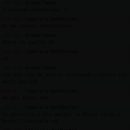
[09:26]
Oveja\Tenaz
Iluminada wo0o0olaas tu
[09:26]
Libelula\DelMonton
No me hables Oveja\Tenaz
[09:26]
Oveja\Tenaz
Ahora lo suelta XD
[09:26]
Libelula\DelMonton
xd
[09:27]
Oveja\Tenaz
Che que soy de efecto retardado co񰠡visa con
anticipaci󮠘D
[09:27]
Libelula\DelMonton
ah pos fales xdd
[09:27]
Libelula\DelMonton
te presento a mis amigas la Mosca-Torpe y
Mandril}Sensible xd