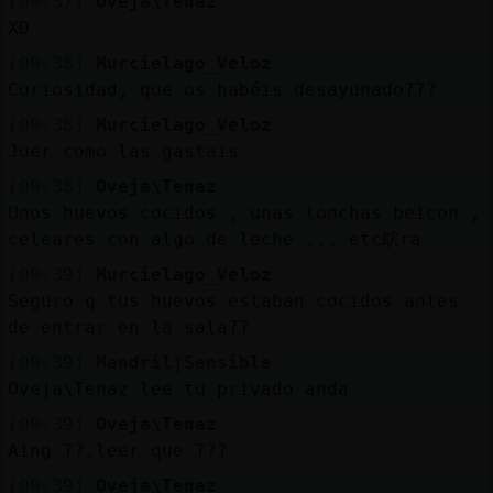
[09:37]
Oveja\Tenaz
XD
[09:38]
Murcielago_Veloz
Curiosidad, que os habéis desayunado???
[09:38]
Murcielago_Veloz
Juer como las gastais
[09:38]
Oveja\Tenaz
Unos huevos cocidos , unas lonchas beicon ,
celeares con algo de leche ... etc鴥ra
[09:39]
Murcielago_Veloz
Seguro q tus huevos estaban cocidos antes
de entrar en la sala??
[09:39]
Mandril}Sensible
Oveja\Tenaz lee tu privado anda
[09:39]
Oveja\Tenaz
Aing ??.leer que ???
[09:39]
Oveja\Tenaz