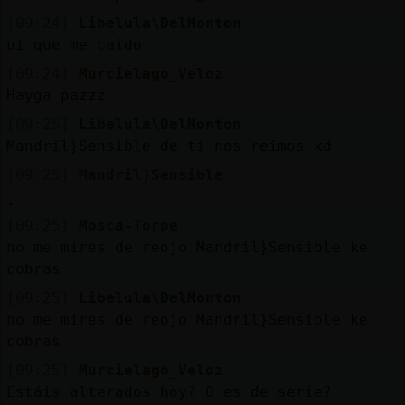
[09:24]
Libelula\DelMonton
ui que me caido
[09:24]
Murcielago_Veloz
Hayga pazzz
[09:25]
Libelula\DelMonton
Mandril}Sensible de ti nos reimos xd
[09:25]
Mandril}Sensible
[09:25]
Mosca-Torpe
no me mires de reojo Mandril}Sensible ke
cobras
[09:25]
Libelula\DelMonton
no me mires de reojo Mandril}Sensible ke
cobras
[09:25]
Murcielago_Veloz
Estáis alterados hoy? O es de serie?