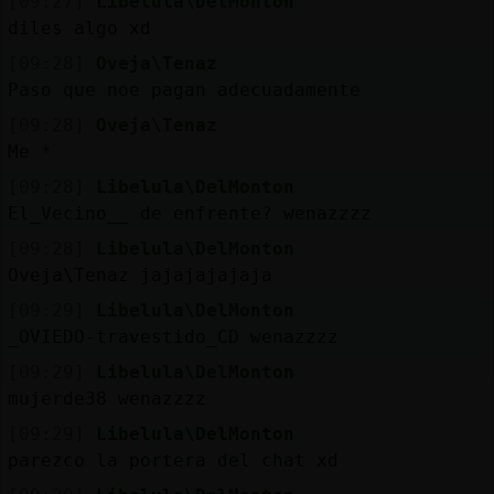
[09:27]
Libelula\DelMonton
diles algo xd
[09:28]
Oveja\Tenaz
Paso que noe pagan adecuadamente
[09:28]
Oveja\Tenaz
Me *
[09:28]
Libelula\DelMonton
El_Vecino__ de enfrente? wenazzzz
[09:28]
Libelula\DelMonton
Oveja\Tenaz jajajajajaja
[09:29]
Libelula\DelMonton
_OVIEDO-travestido_CD wenazzzz
[09:29]
Libelula\DelMonton
mujerde38 wenazzzz
[09:29]
Libelula\DelMonton
parezco la portera del chat xd