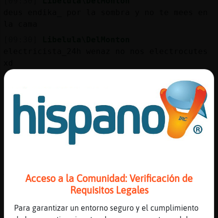
[09:30]
Libelula\DelMonton
deus endika_ por la sombra y no te mees en
la cama
[09:30]
Libelula\DelMonton
electricista_24h wenaz no nos electrocutes
xd
[09:30]
Oveja\Tenaz
Te van a tirar por longear XD
[09:30]
Libelula\DelMonton
ya no son 24 horas
[09:31]
Libelula\DelMonton
Oveja\Tenaz ya acostumbrada xd
[09:31]
Oveja\Tenaz
Anda una socia baneos y kikeos XD
Acceso a la Comunidad: Verificación de
[09:31]
Oveja\Tenaz
Requisitos Legales
Naita tu !!! XD
Para garantizar un entorno seguro y el cumplimiento
[09:31]
Mandril}Sensible