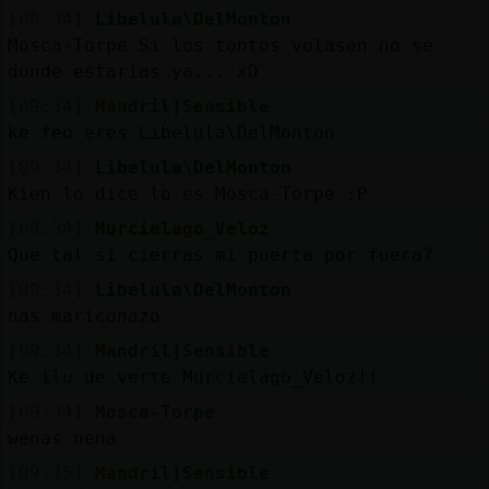
[09:34]
Libelula\DelMonton
Mosca-Torpe Si los tontos volasen no se
donde estarias ya... xD
[09:34]
Mandril}Sensible
ke feo eres Libelula\DelMonton
[09:34]
Libelula\DelMonton
Kien lo dice lo es Mosca-Torpe :P
[09:34]
Murcielago_Veloz
Que tal si cierras mi puerta por fuera?
[09:34]
Libelula\DelMonton
nas mariconazo
[09:34]
Mandril}Sensible
Ke ilu de verte Murcielago_Veloz!!
[09:34]
Mosca-Torpe
wenas nena
[09:35]
Mandril}Sensible