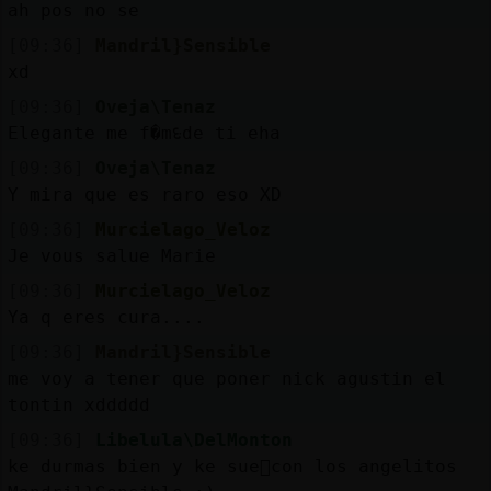
ah pos no se
[09:36]
Mandril}Sensible
xd
[09:36]
Oveja\Tenaz
Elegante me f�mᳮde ti eha
[09:36]
Oveja\Tenaz
Y mira que es raro eso XD
[09:36]
Murcielago_Veloz
Je vous salue Marie
[09:36]
Murcielago_Veloz
Ya q eres cura....
[09:36]
Mandril}Sensible
me voy a tener que poner nick agustin el
tontin xddddd
[09:36]
Libelula\DelMonton
ke durmas bien y ke sue񥳠con los angelitos