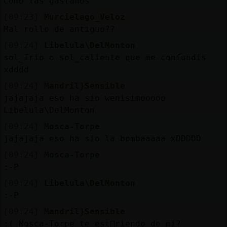
Como las gastamos
[09:23]
Murcielago_Veloz
Mal rollo de antiguo??
[09:24]
Libelula\DelMonton
sol_frio o sol_caliente que me confundis
xdddd
[09:24]
Mandril}Sensible
jajajaja eso ha sio wenisimooooo
Libelula\DelMonton
[09:24]
Mosca-Torpe
jajajaja eso ha sio la bombaaaaa xDDDDD
[09:24]
Mosca-Torpe
:-P
[09:24]
Libelula\DelMonton
:-P
[09:24]
Mandril}Sensible
:( Mosca-Torpe te est᳠riendo de mi?