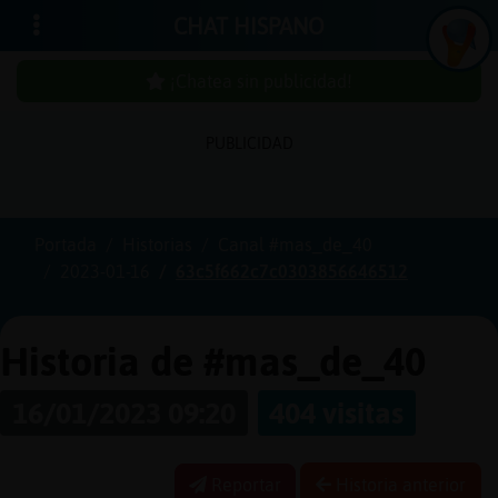
CHAT HISPANO
¡Chatea sin publicidad!
PUBLICIDAD
Iniciar
sesión
Portada
Historias
Canal #mas_de_40
2023-01-16
63c5f662c7c0303856646512
¡Chatea
sin
publici
Historia de #mas_de_40
16/01/2023 09:20
404 visitas
Crear
una
Reportar
Historia anterior
cuenta