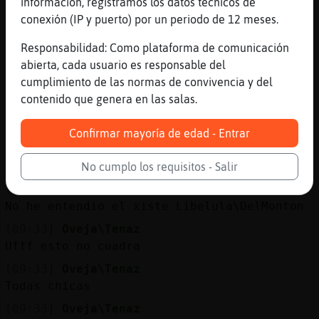
información, registramos los datos técnicos de
Ni t bdas cuentas y te ligas a un t�XD
conexión (IP y puerto) por un periodo de 12 meses.
[09:32]
Mosca-Torpe
jajajajajajaja
Responsabilidad: Como plataforma de comunicación
abierta, cada usuario es responsable del
[09:32]
Libelula\DelMonton
cumplimiento de las normas de convivencia y del
xDDDDDDD
contenido que genera en las salas.
[09:32]
Mandril}Sensible
:( Mosca-Torpe te est᳠riendo de mi?
Confirmar mayoría de edad - Entrar
[09:32]
Mandril}Sensible
xD
No cumplo los requisitos - Salir
[09:32]
Mosca-Torpe
No he entendio el xiste Libelula\DelMonton
[09:33]
Oveja\Tenaz
Ufff esto no cuadra
[09:33]
Oveja\Tenaz
Todas chicas
[09:33]
Oveja\Tenaz