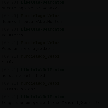
Mis
[09:20]
Libelula\DelMonton
blogs
Murcielago_Veloz wenazzz
[09:20]
Murcielago_Veloz
Buenas Libelula\DelMonton
[09:20]
Libelula\DelMonton
Mis
ke kieres
foros
[09:21]
Murcielago_Veloz
Pues un rato agradable
[09:21]
Murcielago_Veloz
Registr
Y tú?
un
canal
[09:21]
Libelula\DelMonton
no se no se!!!! xd
[09:21]
Murcielago_Veloz
Estamos solos?
Más
[09:21]
Libelula\DelMonton
gestion
tengo una amiga se llama Mandril}Sensible