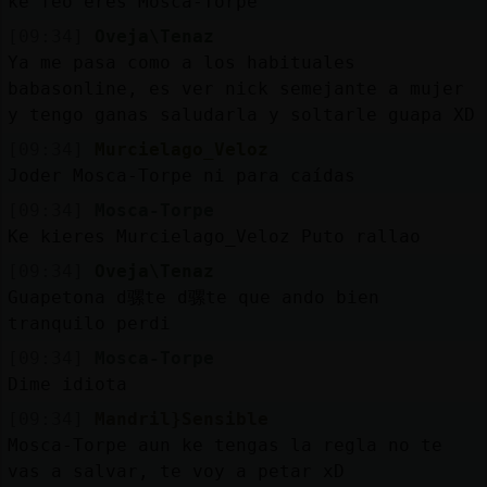
ke feo eres Mosca-Torpe
[09:34]
Oveja\Tenaz
Ya me pasa como a los habituales
babasonline, es ver nick semejante a mujer
y tengo ganas saludarla y soltarle guapa XD
[09:34]
Murcielago_Veloz
Joder Mosca-Torpe ni para caídas
[09:34]
Mosca-Torpe
Ke kieres Murcielago_Veloz Puto rallao
[09:34]
Oveja\Tenaz
Guapetona d骡te d骡te que ando bien
tranquilo perdi󠘄
[09:34]
Mosca-Torpe
Dime idiota
[09:34]
Mandril}Sensible
Mosca-Torpe aun ke tengas la regla no te
vas a salvar, te voy a petar xD