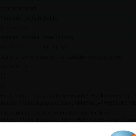
jjajajajajaj
Teclado jajajajajja
Y moviles
ostras estaba demolition
((_((_((_((___))_))_))
Jirafa}Interesante a salido escopeteado
Jajajajja
))
((
Emitiendo: Jirafa}Interesante Esc�chanos en 
https://chathispano.link/dOdPxW1y/Rxq0NwFSTM
Tambi鮠nos puedes escuchar en la Web:
https://chathispano.link/PWBcKEtap+yNVol2zme
O a trav鳠de tu tel馯no m󶩬, tablet o reproduc