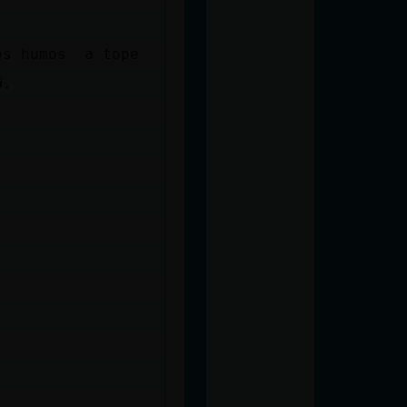
los humos a tope
�.
.