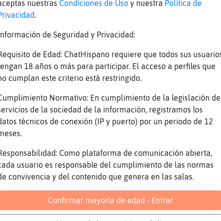
aceptas nuestras
Condiciones de Uso
y nuestra
Política de
MurcielagoDelMonton: menos problemas
Privacidad
.
XD
Información de Seguridad y Privacidad:
Jajajajja
Requisito de Edad: ChatHispano requiere que todos sus usuario
y mas mujeres
tengan 18 años o más para participar. El acceso a perfiles que
Pa ti toas
no cumplan este criterio está restringido.
yoesque soy como Pique
Cumplimiento Normativo: En cumplimiento de la legislación de
llevo un Casio antes que un Rolex
servicios de la sociedad de la información, registramos los
datos técnicos de conexión (IP y puerto) por un periodo de 12
Jajajajajja los casio
meses.
Jajajajja
Responsabilidad: Como plataforma de comunicación abierta,
y prefiero a dos de 22
cada usuario es responsable del cumplimiento de las normas
XD
de convivencia y del contenido que genera en las salas.
Pues ea, ya sabes
Confirmar mayoría de edad - Entrar
j0asj0asj0as
Haces bien, vive y sin problemas