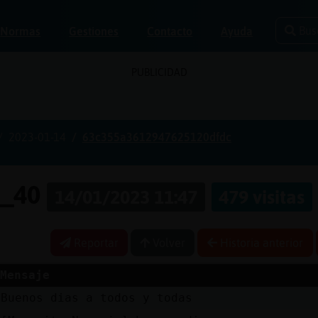
Bus
Normas
Gestiones
Contacto
Ayuda
PUBLICIDAD
2023-01-14
63c355a3612947625120dfdc
e_40
14/01/2023 11:47
479 visitas
Reportar
Volver
Historia anterior
Mensaje
Buenos dias a todos y todas