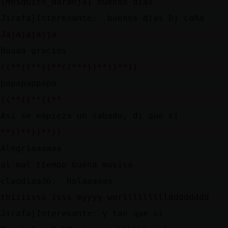
[Mosquito_Naranja] buenos dias
Jirafa}Interesante: buenos dias Dj caña
Jajajajajja
Buaaa gracias
((**((**((**((***))**))**))
papapappapa
((**((**((**
Asi se empieza un sabado, di que si
**))**))**))
Alegriaaaaaa
al mal tiempo buena musica
claudiaa36: holaaaaaa
thiiiisss isss myyyy worllllllllldddddddd
Jirafa}Interesante: y tan que si