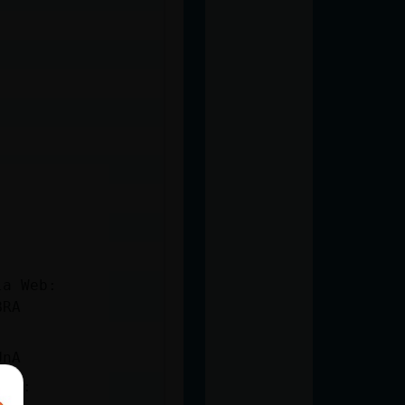
la Web:
BRA
UnA
tor: