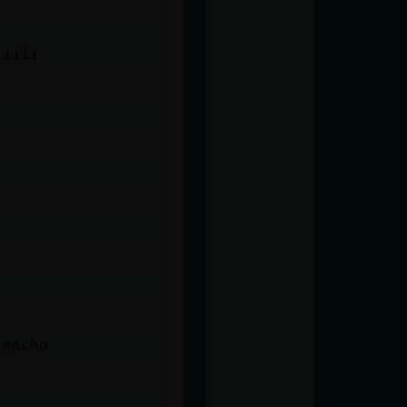
iiiii
 macho