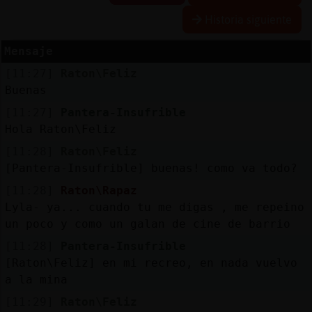
Historia siguiente
Mensaje
Reserva
[11:27]
Raton\Feliz
alias
Buenas
[11:27]
Pantera-Insufrible
Hola Raton\Feliz
Actuali
[11:28]
Raton\Feliz
contras
[Pantera-Insufrible] buenas! como va todo?
[11:28]
Raton\Rapaz
Lyla- ya... cuando tu me digas , me repeino
Actuali
un poco y como un galan de cine de barrio
IP
[11:28]
Pantera-Insufrible
virtual
[Raton\Feliz] en mi recreo, en nada vuelvo
a la mina
[11:29]
Raton\Feliz