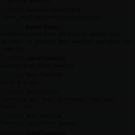
Y yo sin saberlo
[11:31]
Pantera-Insufrible
[Buho_Humilde] besitossssssssssss
[11:31]
Raton\Rapaz
LoboElocuente eres el espejo adonde nos
miramos la mayoria,�de mayores queremos ser
como tu
[11:31]
LoboElocuente
buenos dias Buho_Humilde
[11:31]
Buho_Humilde
Hola a todos
[11:31]
Raton\Feliz
Entonces los feos no tenemos nada que
hacer, no?
[11:31]
Buho_Humilde
Pantera-Insufrible buenas
[11:31]
LoboElocuente