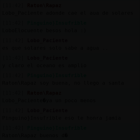
[11:42]
Raton\Rapaz
Lobo_Paciente adonde cae el aua de solares
[11:42]
Pinguino}Insufrible
LoboElocuente besos hola :)
[11:42]
Lobo_Paciente
es que solares solo sabe a agua ..
[11:42]
Lobo_Paciente
y claro el oceano es amplio
[11:42]
Pinguino}Insufrible
Raton\Rapaz soy buena, no llego a santa
[11:42]
Raton\Rapaz
Lobo_Paciente�ya un poco menos
[11:42]
Lobo_Paciente
Pinguino}Insufrible eso te honra jamia
[11:42]
Pinguino}Insufrible
Raton\Rapaz buenos d�