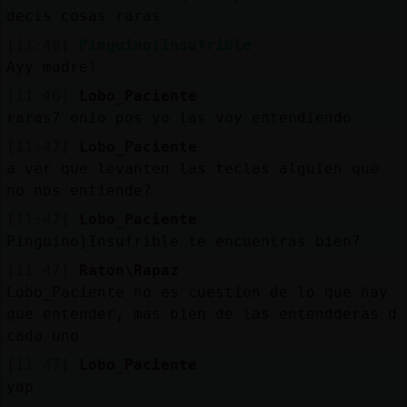
decis cosas raras
[11:46]
Pinguino}Insufrible
Ayy madre!
[11:46]
Lobo_Paciente
raras? onio pos yo las voy entendiendo
[11:47]
Lobo_Paciente
a ver que levanten las teclas alguien que
no nos entiende?
[11:47]
Lobo_Paciente
Pinguino}Insufrible te encuentras bien?
[11:47]
Raton\Rapaz
Lobo_Paciente no es cuestion de lo que hay
que entender, mas bien de las entendderas d
cada uno
[11:47]
Lobo_Paciente
yap