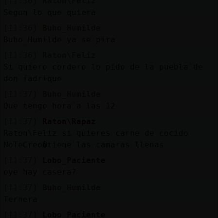
[11:36]
Raton\Feliz
Segun lo que quiera
[11:36]
Buho_Humilde
Buho_Humilde ya se pira
[11:36]
Raton\Feliz
Si quiero cordero lo pido de la puebla de
don fadrique
[11:37]
Buho_Humilde
Que tengo hora a las 12
[11:37]
Raton\Rapaz
Raton\Feliz si quieres carne de cocido
NoTeCreo�tiene las camaras llenas
[11:37]
Lobo_Paciente
oye hay casera?
[11:37]
Buho_Humilde
Ternera
[11:37]
Lobo_Paciente