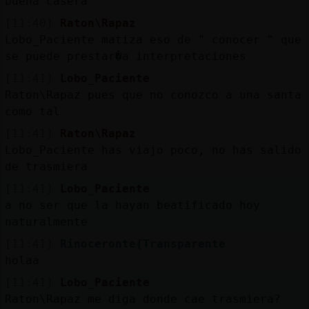
buena casera
[11:40]
Raton\Rapaz
Lobo_Paciente matiza eso de " conocer " que
se puede prestar�a interpretaciones
[11:41]
Lobo_Paciente
Raton\Rapaz pues que no conozco a una santa
como tal
[11:41]
Raton\Rapaz
Lobo_Paciente has viajo poco, no has salido
de trasmiera
[11:41]
Lobo_Paciente
a no ser que la hayan beatificado hoy
naturalmente
[11:41]
Rinoceronte{Transparente
holaa
[11:41]
Lobo_Paciente
Raton\Rapaz me diga donde cae trasmiera?