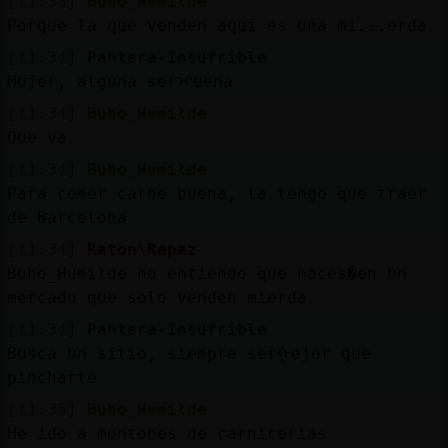
[11:33]
Buho_Humilde
Porque la que venden aquí es una mi...erda
[11:34]
Pantera-Insufrible
Mujer, alguna serᠢuena
[11:34]
Buho_Humilde
Que va
[11:34]
Buho_Humilde
Para comer carne buena, la tengo que traer
de Barcelona
[11:34]
Raton\Rapaz
Buho_Humilde no entiendo que haces�en un
mercado que solo venden mierda
[11:34]
Pantera-Insufrible
Busca un sitio, siempre serᠭejor que
pincharte
[11:35]
Buho_Humilde
He ido a montones de carnicerias