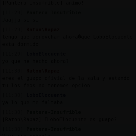
Mis
[Pantera-Insufrible] animo!
blogs
[11:29]
Pantera-Insufrible
Jaajja si si
[11:29]
Raton\Rapaz
tengo que aprovchar ahora�que LoboElocuente
Mis
esta dormido
foros
[11:29]
LoboElocuente
yo que he hecho ahora?
[11:30]
Raton\Rapaz
Registr
eres el guapo ofivial de la sala y estando
un
tu los feos no tenemos opcion
canal
[11:30]
LoboElocuente
ya lo que me faltaba
[11:30]
Pantera-Insufrible
Más
[Raton\Rapaz] ߠLoboElocuente es guapo?
gestion
[11:30]
Pantera-Insufrible