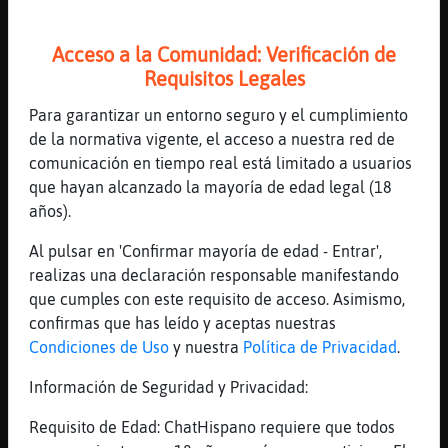
No
[11:38]
Pantera-Insufrible
Acceso a la Comunidad: Verificación de
A mi me gusta la mortadela
Requisitos Legales
[11:38]
Lobo_Paciente
Para garantizar un entorno seguro y el cumplimiento
eso, eso jamon 5 star con una buena casera
de la normativa vigente, el acceso a nuestra red de
[11:38]
Buho_Humilde
comunicación en tiempo real está limitado a usuarios
Pfff estáis de frenopatico.. ahora entiendo
que hayan alcanzado la mayoría de edad legal (18
porque casi no entro ya.. xD Ale bye a
años).
todos, Pantera-Insufrible LoboElocuente
buen día, que no os pase nada, con toda
Al pulsar en 'Confirmar mayoría de edad - Entrar',
esta fauna.. byes
realizas una declaración responsable manifestando
que cumples con este requisito de acceso. Asimismo,
[11:38]
Lobo_Paciente
confirmas que has leído y aceptas nuestras
freno quess??
Condiciones de Uso
y nuestra
Política de Privacidad
.
[11:39]
Pinguino}Insufrible
Rebuenas
Información de Seguridad y Privacidad:
[11:39]
Raton\Rapaz
Requisito de Edad: ChatHispano requiere que todos
LoboElocuente�y el chorizo de pamplona no