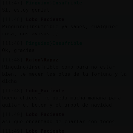
[11:47]
Pinguino}Insufrible
Si, estoy genial
[11:48]
Lobo_Paciente
Pinguino}Insufrible ya sabes, cualquier
cosa, nos avisas ;)
[11:48]
Pinguino}Insufrible
Ok, gracias
[11:48]
Raton\Rapaz
Pinguino}Insufrible como para no estar
bien, te mecen las olas de la fortuna y la
dicha
[11:48]
Lobo_Paciente
bueno chicos, me queda mucha mañana para
quitar el belen y el arbol de navidad
[11:49]
Lobo_Paciente
asi que encantado de charlar con todos
[11:49]
Lobo_Paciente