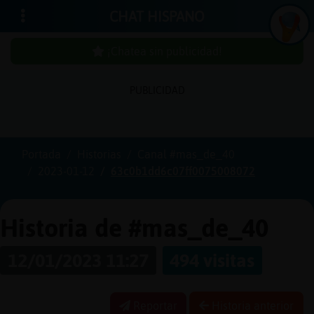
CHAT HISPANO
¡Chatea sin publicidad!
PUBLICIDAD
Iniciar
sesión
Portada
Historias
Canal #mas_de_40
2023-01-12
63c0b1dd6c07ff0075008072
¡Chatea
sin
publici
Historia de #mas_de_40
12/01/2023 11:27
494 visitas
Crear
una
Reportar
Historia anterior
cuenta