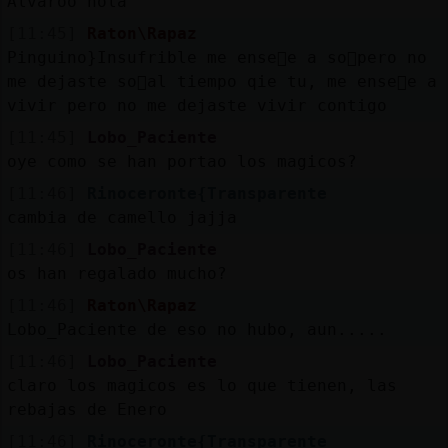
Alvaroo hola
[11:45]
Raton\Rapaz
Pinguino}Insufrible me ense񡳴e a so񡲠pero no
me dejaste so񡲠al tiempo qie tu, me ense񡳴e a
vivir pero no me dejaste vivir contigo
[11:45]
Lobo_Paciente
oye como se han portao los magicos?
[11:46]
Rinoceronte{Transparente
cambia de camello jajja
[11:46]
Lobo_Paciente
os han regalado mucho?
[11:46]
Raton\Rapaz
Lobo_Paciente de eso no hubo, aun.....
[11:46]
Lobo_Paciente
claro los magicos es lo que tienen, las
rebajas de Enero
[11:46]
Rinoceronte{Transparente