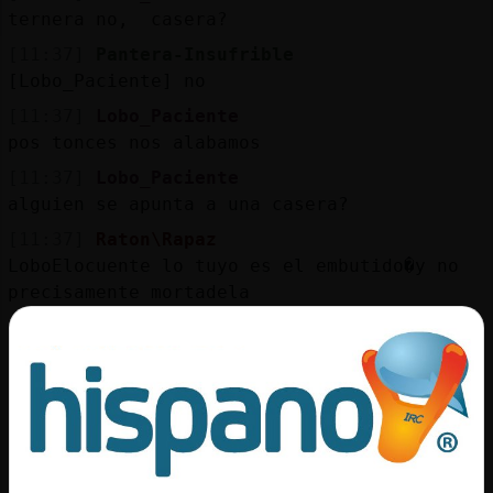
ternera no, casera?
[11:37]
Pantera-Insufrible
[Lobo_Paciente] no
[11:37]
Lobo_Paciente
pos tonces nos alabamos
[11:37]
Lobo_Paciente
alguien se apunta a una casera?
[11:37]
Raton\Rapaz
LoboElocuente lo tuyo es el embutido�y no
precisamente mortadela
[11:38]
Lobo_Paciente
Pantera-Insufrible te apuntas?
[11:38]
LoboElocuente
cierto, donde este un buen jamon, que se
quite la mortadela
[11:38]
Pantera-Insufrible