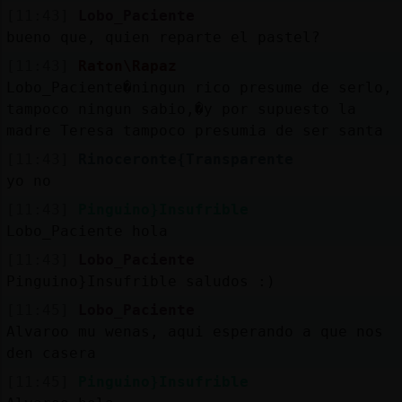
[11:43]
Lobo_Paciente
bueno que, quien reparte el pastel?
[11:43]
Raton\Rapaz
Lobo_Paciente�ningun rico presume de serlo,
tampoco ningun sabio,�y por supuesto la
madre Teresa tampoco presumia de ser santa
[11:43]
Rinoceronte{Transparente
yo no
[11:43]
Pinguino}Insufrible
Lobo_Paciente hola
[11:43]
Lobo_Paciente
Pinguino}Insufrible saludos :)
[11:45]
Lobo_Paciente
Alvaroo mu wenas, aqui esperando a que nos
den casera
[11:45]
Pinguino}Insufrible