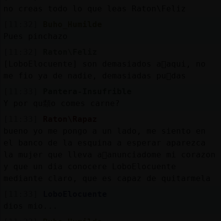
no creas todo lo que leas Raton\Feliz
[11:32]
Buho_Humilde
Pues pinchazo
[11:32]
Raton\Feliz
[LoboElocuente] son demasiados a񯳠aqui, no
me fio ya de nadie, demasiadas pu񡬡das
[11:33]
Pantera-Insufrible
Y por qu頮o comes carne?
[11:33]
Raton\Rapaz
bueno yo me pongo a un lado, me siento en
el banco de la esquina a esperar aparezca
la mujer que lleva a񯳠anunciadome mi corazon
y que un dia conocere LoboElocuente
mediante claro, que es capaz de quitarmela
[11:33]
LoboElocuente
dios mio...