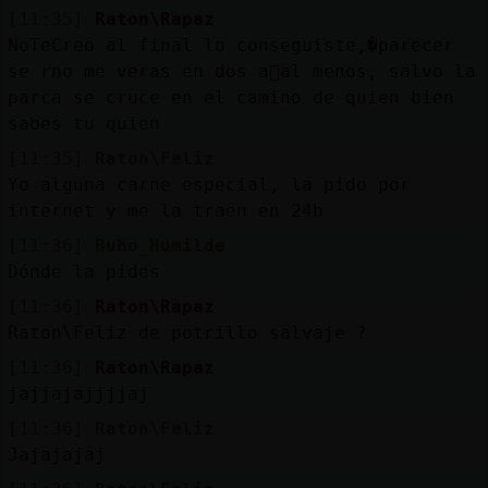
[11:35]
Raton\Rapaz
NoTeCreo al final lo conseguiste,�parecer
se rno me veras en dos a񯳠al menos, salvo la
parca se cruce en el camino de quien bien
sabes tu quien
[11:35]
Raton\Feliz
Yo alguna carne especial, la pido por
internet y me la traen en 24h
[11:36]
Buho_Humilde
Dónde la pides
[11:36]
Raton\Rapaz
Raton\Feliz de potrillo salvaje ?
[11:36]
Raton\Rapaz
jajjajajjjjaj
[11:36]
Raton\Feliz
Jajajajaj