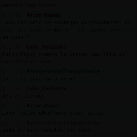
amenazo con volver
[11:49]
Raton\Rapaz
Lobo_Paciente te encargas personalmente de
eso, que hace tu mujer , no tienes servicio
en casa ?
[11:50]
Lobo_Paciente
Raton\Rapaz compra la prensa amarilla ahi
encontraras todo
[11:50]
Rinoceronte{Transparente
yo se lo encargo a alexa
[11:50]
Lobo_Paciente
deu majisismos
[11:50]
Raton\Rapaz
Lobo_Paciente�te hare caso, salu2
[11:51]
Rinoceronte{Transparente
anda si esta retales por aqui