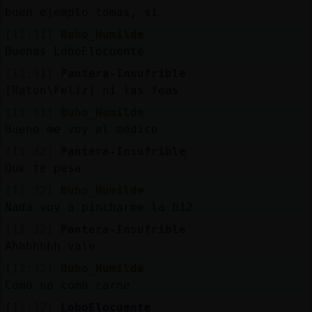
buen ejemplo tomas, si
[11:31]
Buho_Humilde
Buenas LoboElocuente
[11:31]
Pantera-Insufrible
[Raton\Feliz] ni las feas
[11:31]
Buho_Humilde
Bueno me voy al médico
[11:32]
Pantera-Insufrible
Que te pasa
[11:32]
Buho_Humilde
Nada voy a pincharme la b12
[11:32]
Pantera-Insufrible
Ahhhhhhh vale
[11:32]
Buho_Humilde
Como no como carne
[11:32]
LoboElocuente