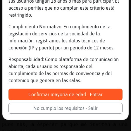
sus usuarios tengan 18 años o más para participar. El
lo olvides que no solo por el estomago se
acceso a perfiles que no cumplan este criterio está
alimenta el ser humano
restringido.
[11:39]
Pantera-Insufrible
Cumplimiento Normativo: En cumplimiento de la
[Pinguino}Insufrible] muy buenas
legislación de servicios de la sociedad de la
[11:39]
LoboElocuente
información, registramos los datos técnicos de
Hola Pinguino}Insufrible, besos
conexión (IP y puerto) por un periodo de 12 meses.
[11:39]
Lobo_Paciente
Responsabilidad: Como plataforma de comunicación
Pantera-Insufrible solo tengo agua Solares,
abierta, cada usuario es responsable del
de ahi si me invitais a una buena casera?
cumplimiento de las normas de convivencia y del
[11:39]
Raton\Rapaz
contenido que genera en las salas.
hombre Santa Pinguino}Insufrible de Avila,
que honor
Confirmar mayoría de edad - Entrar
[11:40]
Lobo_Paciente
primera santa que conozco
No cumplo los requisitos - Salir
[11:40]
Lobo_Paciente
pues nas, a esperar pa que me inviten a una