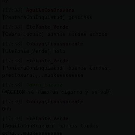
Uy
[17:38]
AguilaConBravura
[PanteraConInquietud] graciass
[17:38]
Elefante_Verde
[Cabra_Locuaz] buenas tardes achooo
[17:38]
Cobaya\Transparente
[Elefante_Verde] hola
[17:38]
Elefante_Verde
[PanteraConInquietud] buenas tardes,
preciosura.,..muaksssssssss
[17:38]
Cabra_Locuaz
ACTION sé fuma un cigarro y se va
[17:39]
Cobaya\Transparente
Ohh
[17:39]
Elefante_Verde
[AguilaConBravura] buenas tardes
acha...muaksssssssss