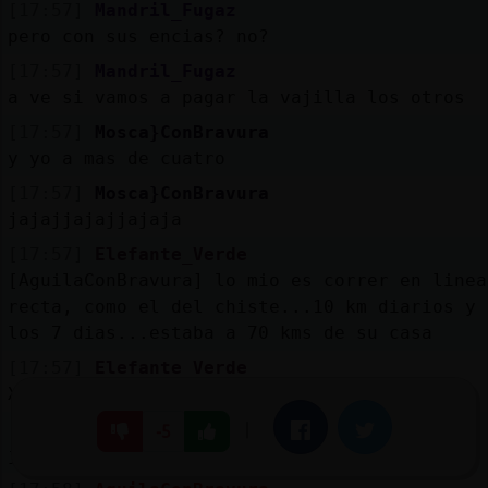
[17:57]
Mandril_Fugaz
pero con sus encias? no?
[17:57]
Mandril_Fugaz
a ve si vamos a pagar la vajilla los otros
[17:57]
Mosca}ConBravura
y yo a mas de cuatro
[17:57]
Mosca}ConBravura
jajajjajajjajaja
[17:57]
Elefante_Verde
[AguilaConBravura] lo mio es correr en linea
recta, como el del chiste...10 km diarios y 
los 7 dias...estaba a 70 kms de su casa
[17:57]
Elefante_Verde
XD
[17:57]
PanteraConInquietud
|
Facebook
Twitter
-5
jaajajjaa