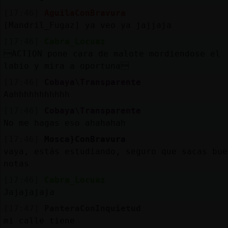
[17:46]
AguilaConBravura
[Mandril_Fugaz] ya veo ya jajjaja
[17:46]
Cabra_Locuaz
ACTION pone cara de malote mordiendose el
labio y mira a oportuna
[17:46]
Cobaya\Transparente
Aahhhhhhhhhhh
[17:46]
Cobaya\Transparente
No me hagas eso ahahahah
[17:46]
Mosca}ConBravura
vaya, estás estudiando, seguro que sacas bue
notas
[17:46]
Cabra_Locuaz
Jajajajaja
[17:47]
PanteraConInquietud
mi calle tiene