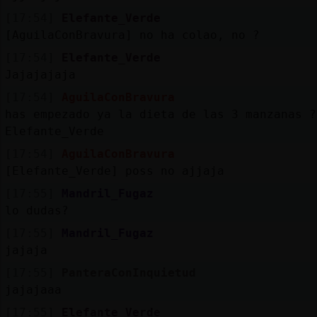
[17:54]
Elefante_Verde
[AguilaConBravura] no ha colao, no ?
[17:54]
Elefante_Verde
Jajajajaja
[17:54]
AguilaConBravura
has empezado ya la dieta de las 3 manzanas ?
Elefante_Verde
[17:54]
AguilaConBravura
[Elefante_Verde] poss no ajjaja
[17:55]
Mandril_Fugaz
lo dudas?
[17:55]
Mandril_Fugaz
jajaja
[17:55]
PanteraConInquietud
jajajaaa
[17:55]
Elefante_Verde