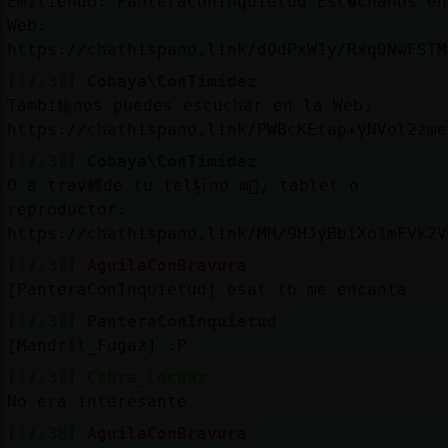
Emitiendo: PanteraConInquietud Esc�chanos en
Web:
https://chathispano.link/dOdPxW1y/Rxq0NwFSTM
[17:37]
Cobaya\ConTimidez
Tambi鮠nos puedes escuchar en la Web:
https://chathispano.link/PWBcKEtap+yNVol2zme
[17:37]
Cobaya\ConTimidez
O a trav鳠de tu tel馯no m󶩬, tablet o
reproductor:
https://chathispano.link/MM/9HJyBbiXo1mFVk2V
[17:37]
AguilaConBravura
[PanteraConInquietud] esat tb me encanta
[17:37]
PanteraConInquietud
[Mandril_Fugaz] :P
[17:37]
Cabra_Locuaz
No era interesante
[17:38]
AguilaConBravura