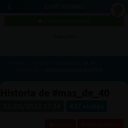
CHAT HISPANO
¡Chatea sin publicidad!
In
ic
ia
r
e
s
ió
n
PUBLICIDAD
s
Portada
Historias
Canal #mas_de_40
¡C
h
a
te
a
in
u
b
lic
id
a
d
2023-01-11
63bf60c4e76c6a618247ff20
s
p
!
Historia de #mas_de_40
C
r
e
a
r
n
a
u
e
n
ta
11/01/2023 17:34
437 visitas
u
c
Reportar
Historia anterior