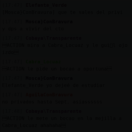
[17:47]
Elefante_Verde
[Mosca}ConBravura] que te sales del privi
[17:47]
Mosca}ConBravura
y dps a vivir del cto
[17:47]
Cobaya\Transparente
ACTION mira a Cabra_Locuaz y le gui񡠥l ojo
izdo
[17:47]
Cabra_Locuaz
ACTION le pide un bocao a oportuna
[17:47]
Mosca}ConBravura
Elefante_Verde yo dejeé de estudiar
[17:47]
AguilaConBravura
no privados hasta Sept. asiassssss
[17:48]
Cobaya\Transparente
ACTION le mete un bocao en la mejilla a
Cabra_Locuaz ahahaha