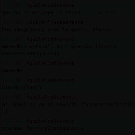
[17:35]
AguilaConBravura
que no se me vaya la tecla .... x Dior !!
[17:36]
Cobaya\Transparente
Que imaginaci󮠥 echa la gente, alucino
[17:36]
AguilaConBravura
aprec�un episodio de " grandes relatos "
PanteraConInquietud !!
[17:36]
AguilaConBravura
parec�+
[17:36]
AguilaConBravura
ole ajjjjaaja
[17:36]
AguilaConBravura
al final yo ya no esatr頮. PanteraConInquiet
:)
[17:37]
AguilaConBravura
gracias PanteraConInquietud