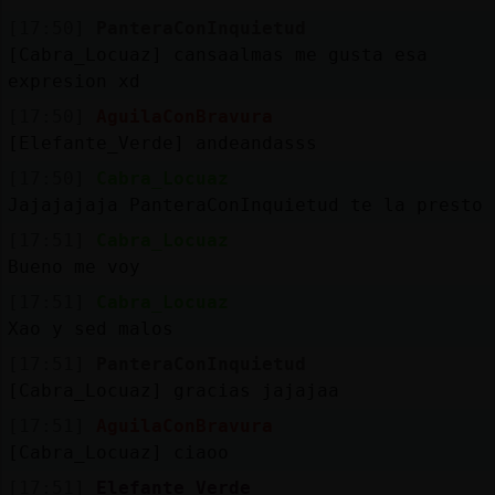
[17:50]
PanteraConInquietud
[Cabra_Locuaz] cansaalmas me gusta esa
expresion xd
[17:50]
AguilaConBravura
[Elefante_Verde] andeandasss
[17:50]
Cabra_Locuaz
Jajajajaja PanteraConInquietud te la presto
[17:51]
Cabra_Locuaz
Bueno me voy
[17:51]
Cabra_Locuaz
Xao y sed malos
[17:51]
PanteraConInquietud
[Cabra_Locuaz] gracias jajajaa
[17:51]
AguilaConBravura
[Cabra_Locuaz] ciaoo
[17:51]
Elefante_Verde