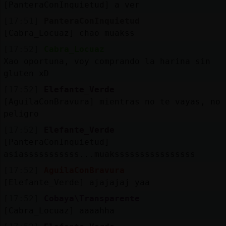
[PanteraConInquietud] a ver
[17:51]
PanteraConInquietud
[Cabra_Locuaz] chao muakss
[17:52]
Cabra_Locuaz
Xao oportuna, voy comprando la harina sin
gluten xD
[17:52]
Elefante_Verde
[AguilaConBravura] mientras no te vayas, no 
peligro
[17:52]
Elefante_Verde
[PanteraConInquietud]
asiasssssssssss...muakssssssssssssssss
[17:52]
AguilaConBravura
[Elefante_Verde] ajajajaj yaa
[17:52]
Cobaya\Transparente
[Cabra_Locuaz] aaaahha