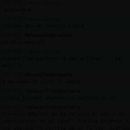
[17:48]
Cabra_Locuaz
Jajajajaja
[17:48]
Cabra_Locuaz
Gracias por mi trocito Lidia_
[17:48]
Mosca}ConBravura
me hice maestro
[17:48]
Cabra_Locuaz
Cobaya\Transparente te vas a llevar... La
mejilla
[17:48]
Mosca}ConBravura
y no veas cm corto el jamón
[17:48]
Cobaya\Transparente
[Cabra_Locuaz] ahahaah un cachito de ti
[17:49]
Cobaya\Transparente
[Lorenzo-MAdrid] No se permite el abuso de
repeticiones en el canal. Resulta molesto. C
una vez que lo escriba ya se le lee. Gracias