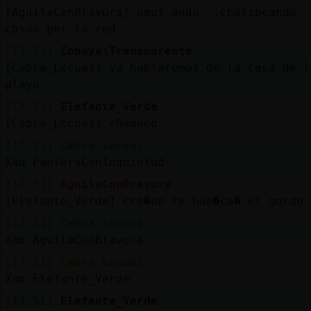
[AguilaConBravura] aqui ando...charipeando
cosas por la red
[17:51]
Cobaya\Transparente
[Cabra_Locuaz] ya hablaremos de la casa de l
playa
[17:51]
Elefante_Verde
[Cabra_Locuaz] chaoooo
[17:51]
Cabra_Locuaz
Xao PanteraConInquietud
[17:51]
AguilaConBravura
[Elefante_Verde] cre�ue te hab�ca� el gordo 
[17:51]
Cabra_Locuaz
Xao AguilaConBravura
[17:51]
Cabra_Locuaz
Xao Elefante_Verde
[17:51]
Elefante_Verde