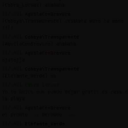
[Cabra_Locuaz] ahahaha
[17:39]
AguilaConBravura
[Cobaya\Transparente] res鲶ala para la mona
!!!!
[17:40]
Cobaya\Transparente
[AguilaConBravura] ahahaha
[17:40]
AguilaConBravura
ajajajja
[17:40]
Cobaya\Transparente
[Elefante_Verde] no
[17:40]
Cabra_Locuaz
Yo lo único que puedo dejar gratis es casa e
la playa
[17:40]
AguilaConBravura
es pronto ... peroooo ....
[17:40]
Elefante_Verde