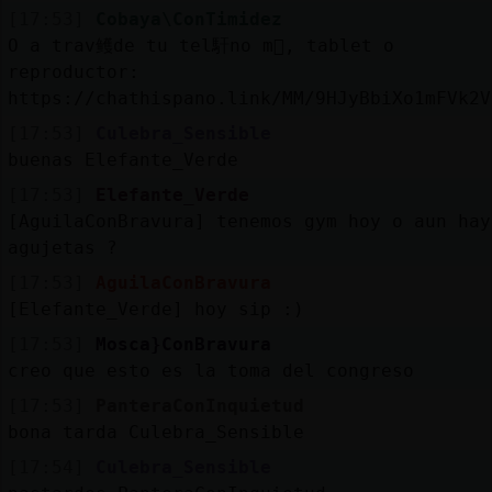
[17:53]
Cobaya\ConTimidez
O a trav鳠de tu tel馯no m󶩬, tablet o
reproductor:
https://chathispano.link/MM/9HJyBbiXo1mFVk2V
[17:53]
Culebra_Sensible
buenas Elefante_Verde
[17:53]
Elefante_Verde
[AguilaConBravura] tenemos gym hoy o aun hay
agujetas ?
[17:53]
AguilaConBravura
[Elefante_Verde] hoy sip :)
[17:53]
Mosca}ConBravura
creo que esto es la toma del congreso
[17:53]
PanteraConInquietud
bona tarda Culebra_Sensible
[17:54]
Culebra_Sensible