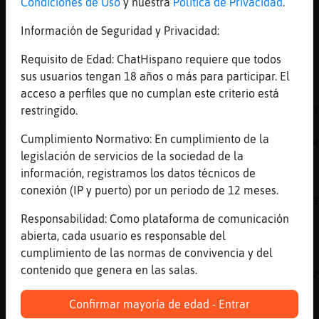
Condiciones de Uso
y nuestra
Política de Privacidad
.
[17:45]
Cabra_Locuaz
Sevilla
Información de Seguridad y Privacidad:
[17:45]
Mandril_Fugaz
Requisito de Edad: ChatHispano requiere que todos
a ver..
sus usuarios tengan 18 años o más para participar. El
[17:45]
Cobaya\ConTimidez
acceso a perfiles que no cumplan este criterio está
Emitiendo: PanteraConInquietud Esc�chanos en
restringido.
Web:
Cumplimiento Normativo: En cumplimiento de la
https://chathispano.link/dOdPxW1y/Rxq0NwFSTM
legislación de servicios de la sociedad de la
[17:45]
Cobaya\ConTimidez
información, registramos los datos técnicos de
Tambi鮠nos puedes escuchar en la Web:
conexión (IP y puerto) por un periodo de 12 meses.
https://chathispano.link/PWBcKEtap+yNVol2zme
Responsabilidad: Como plataforma de comunicación
[17:45]
Cobaya\ConTimidez
abierta, cada usuario es responsable del
O a trav鳠de tu tel馯no m󶩬, tablet o
cumplimiento de las normas de convivencia y del
reproductor:
contenido que genera en las salas.
https://chathispano.link/MM/9HJyBbiXo1mFVk2V
[17:45]
Cobaya\Transparente
Confirmar mayoría de edad - Entrar
Es de sevilla? pues suena a ja鮠ahahahah