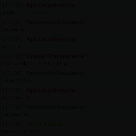
[17:35]
AguilaConBravura
M
is
r
o
s
anda ... otrooo !!
fo
[17:35]
PanteraConInquietud
jajaaja
[17:35]
AguilaConBravura
R
e
g
s
r
a
r
n
a
n
a
ajjjjaj
[17:35]
Cobaya\Transparente
Ese ven�con rosc󮠹 paje
[17:35]
PanteraConInquietud
vaya tela
[17:35]
AguilaConBravura
ajjjaajja
[17:35]
PanteraConInquietud
jajaajjaa
[17:35]
Cabra_Locuaz
Pavernosmatao