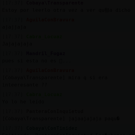
[17:37]
Cobaya\Transparente
Estoy por leerlo otra vez a ver qu頨a dicho
[17:37]
AguilaConBravura
ajajjaja
[17:37]
Cabra_Locuaz
Jajajajaja
[17:37]
Mandril_Fugaz
pues si esta no es 񯱡...
[17:37]
AguilaConBravura
[Cobaya\Transparente] mira q si era
inteeresante ??
[17:37]
Cabra_Locuaz
Yo lo he leído
[17:37]
PanteraConInquietud
[Cobaya\Transparente] jajaajajaja paqu�
[17:37]
Cobaya\ConTimidez