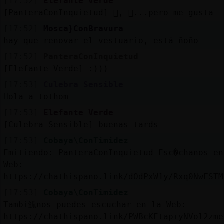
[17:52]
Elefante_Verde
[PanteraConInquietud] 񯱡, 񯱡...pero me gusta
[17:52]
Mosca}ConBravura
hay que renovar el vestuario, está ñoño
[17:52]
PanteraConInquietud
[Elefante_Verde] :)))
[17:53]
Culebra_Sensible
Hola a tothom
[17:53]
Elefante_Verde
[Culebra_Sensible] buenas tards
[17:53]
Cobaya\ConTimidez
Emitiendo: PanteraConInquietud Esc�chanos en
Web:
https://chathispano.link/dOdPxW1y/Rxq0NwFSTM
[17:53]
Cobaya\ConTimidez
Tambi鮠nos puedes escuchar en la Web:
https://chathispano.link/PWBcKEtap+yNVol2zme