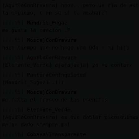
[AguilaConBravura] nooo...pero un dia de est
la empiezo, ( no se si la acabare)
[17:55]
Mandril_Fugaz
me gusta la cancion :P
[17:55]
Mosca}ConBravura
hace tiempo que no hago una Oda a mi hijo
[17:55]
AguilaConBravura
[Elefante_Verde] ajajajaajaj ya me contarᳳ
[17:55]
PanteraConInquietud
[Mandril_Fugaz] :)))
[17:55]
Mosca}ConBravura
me falta el frasco de las esencias
[17:56]
Elefante_Verde
[AguilaConBravura] es que doblar picosquinas
me ha dado siempre mal
[17:56]
Cobaya\Transparente