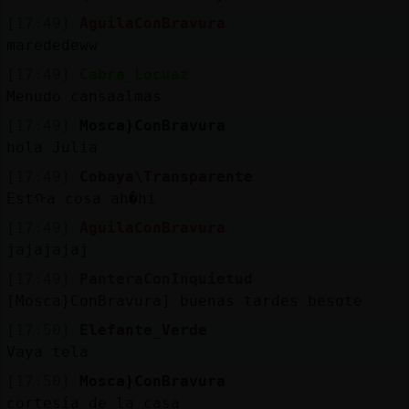
[17:49]
AguilaConBravura
marededeww
[17:49]
Cabra_Locuaz
Menudo cansaalmas
[17:49]
Mosca}ConBravura
hola Julia
[17:49]
Cobaya\Transparente
Estᠬa cosa ah�hi
[17:49]
AguilaConBravura
jajajajaj
[17:49]
PanteraConInquietud
[Mosca}ConBravura] buenas tardes besote
[17:50]
Elefante_Verde
Vaya tela
[17:50]
Mosca}ConBravura
cortesía de la casa