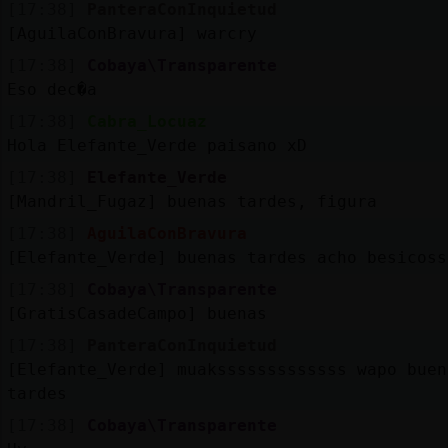
[17:38]
PanteraConInquietud
[AguilaConBravura] warcry
[17:38]
Cobaya\Transparente
Eso dec�a
[17:38]
Cabra_Locuaz
Hola Elefante_Verde paisano xD
[17:38]
Elefante_Verde
[Mandril_Fugaz] buenas tardes, figura
[17:38]
AguilaConBravura
[Elefante_Verde] buenas tardes acho besicoss
[17:38]
Cobaya\Transparente
[GratisCasadeCampo] buenas
[17:38]
PanteraConInquietud
[Elefante_Verde] muaksssssssssssss wapo buen
tardes
[17:38]
Cobaya\Transparente