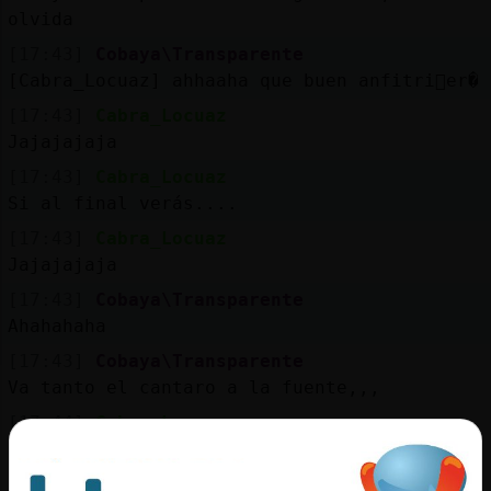
olvida
[17:43]
Cobaya\Transparente
[Cabra_Locuaz] ahhaaha que buen anfitri󮠳er�
[17:43]
Cabra_Locuaz
Jajajajaja
[17:43]
Cabra_Locuaz
Si al final verás....
[17:43]
Cabra_Locuaz
Jajajajaja
[17:43]
Cobaya\Transparente
Ahahahaha
[17:43]
Cobaya\Transparente
Va tanto el cantaro a la fuente,,,
[17:44]
Cabra_Locuaz
Que al final se come el pan
[17:44]
Cobaya\Transparente