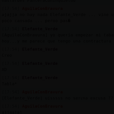
nastardes PanteraConInquietud
[17:54]
AguilaConBravura
ajajja no hay nada Elefante_Verde ... vine u
poco cansada ... peroo pas�
[17:54]
Elefante_Verde
[AguilaConBravura] yo queria empezar mi taba
hoy...y me parece que tengo una contractura
[17:54]
Elefante_Verde
Creo
[17:54]
Elefante_Verde
XD
[17:54]
Elefante_Verde
Tabla*
[17:54]
AguilaConBravura
[Elefante_Verde] uisssss no serᠵna excusa ??
[17:54]
AguilaConBravura
ajjaajaj