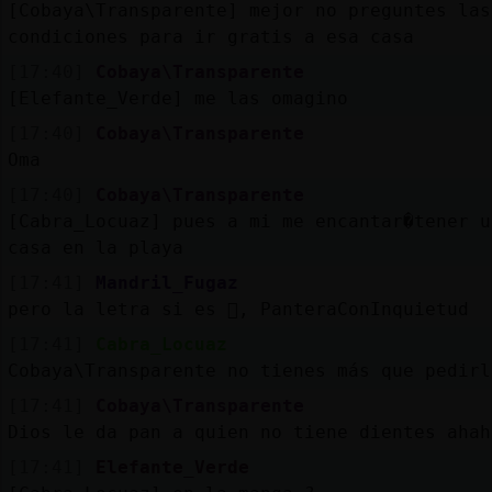
[Cobaya\Transparente] mejor no preguntes las
condiciones para ir gratis a esa casa
[17:40]
Cobaya\Transparente
[Elefante_Verde] me las omagino
[17:40]
Cobaya\Transparente
Oma
[17:40]
Cobaya\Transparente
[Cabra_Locuaz] pues a mi me encantar�tener u
casa en la playa
[17:41]
Mandril_Fugaz
pero la letra si es 񯱡, PanteraConInquietud
[17:41]
Cabra_Locuaz
Cobaya\Transparente no tienes más que pedirl
[17:41]
Cobaya\Transparente
Dios le da pan a quien no tiene dientes ahah
[17:41]
Elefante_Verde