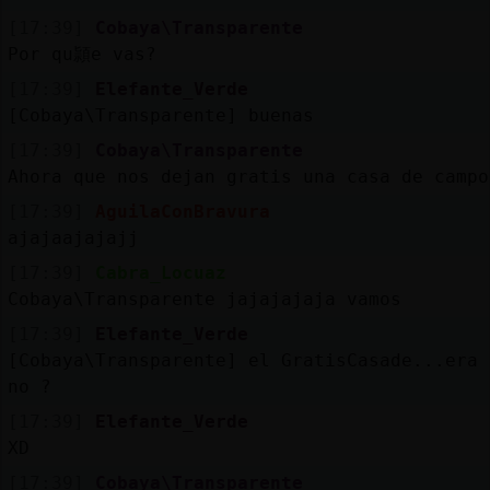
[17:39]
Cobaya\Transparente
Por qu頴e vas?
[17:39]
Elefante_Verde
[Cobaya\Transparente] buenas
[17:39]
Cobaya\Transparente
Ahora que nos dejan gratis una casa de campo
[17:39]
AguilaConBravura
ajajaajajajj
[17:39]
Cabra_Locuaz
Cobaya\Transparente jajajajaja vamos
[17:39]
Elefante_Verde
[Cobaya\Transparente] el GratisCasade...era 
no ?
[17:39]
Elefante_Verde
XD
[17:39]
Cobaya\Transparente