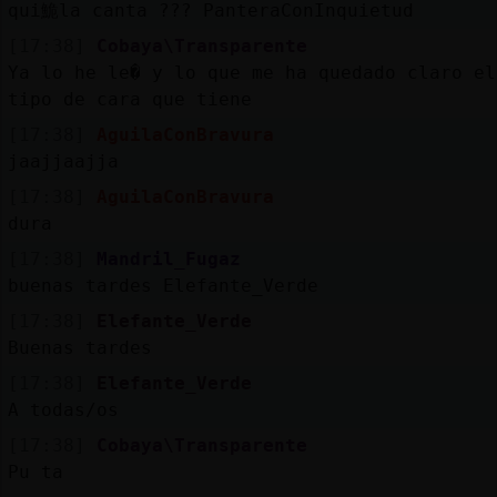
qui鮠la canta ??? PanteraConInquietud
[17:38]
Cobaya\Transparente
Ya lo he le� y lo que me ha quedado claro el
tipo de cara que tiene
[17:38]
AguilaConBravura
jaajjaajja
[17:38]
AguilaConBravura
dura
[17:38]
Mandril_Fugaz
buenas tardes Elefante_Verde
[17:38]
Elefante_Verde
Buenas tardes
[17:38]
Elefante_Verde
A todas/os
[17:38]
Cobaya\Transparente
Pu ta