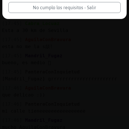
[17:45]
Elefante_Verde
No cumplo los requisitos - Salir
[PanteraConInquietud] remuakssss
[17:45]
Cabra_Locuaz
Esta a 30 km de Sevilla
[17:45]
AguilaConBravura
esta no me la s頡!
[17:45]
Mandril_Fugaz
bueno, es medio 񯱡
[17:45]
PanteraConInquietud
[Mandril_Fugaz] grrrrrrrrrrrrrrrrrrrrrrr
[17:46]
AguilaConBravura
que delicao :))
[17:46]
PanteraConInquietud
mi calle tieneeeeeeeeeeeeeeee
[17:46]
Mandril_Fugaz
mucho AguilaConBravura