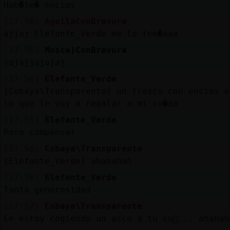
Hab�le� encias
[17:56]
AguilaConBravura
ajjaj Elefante_Verde me lo tem�aaa
[17:56]
Mosca}ConBravura
jajajjajajaj
[17:56]
Elefante_Verde
[Cobaya\Transparente] un frasco con encias e
lo que le voy a regalar a mi cu�ao
[17:56]
Elefante_Verde
Para compensar
[17:56]
Cobaya\Transparente
[Elefante_Verde] ahahahah
[17:56]
Elefante_Verde
Tanta generosidad
[17:57]
Cobaya\Transparente
Le estoy cogiendo un asco a tu cu񡯮... ahahah