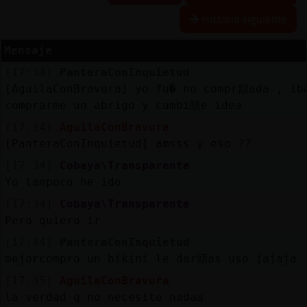
Historia siguiente
R
e
s
e
r
v
a
lia
s
r a
Mensaje
[17:34]
PanteraConInquietud
[AguilaConBravura] yo fu� no compr頮ada , ib
A
c
tu
a
liz
r
o
n
tr
a
s
e
ñ
a
comprarme un abrigo y cambi頤e idea
a
c
[17:34]
AguilaConBravura
[PanteraConInquietud] amsss y eso ??
[17:34]
Cobaya\Transparente
A
c
tu
a
liz
a
ir
tu
a
Yo tampoco he ido
r IP
v
l
[17:34]
Cobaya\Transparente
Pero quiero ir
[17:34]
PanteraConInquietud
mejorcompro un bikini le dar頭as uso jajaja
M
is
lo
g
s
b
[17:35]
AguilaConBravura
la verdad q no necesito nadaa