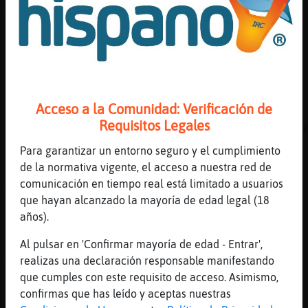
Ahhahaa+
[17:44]
Cabra_Locuaz
Era así no?
[17:44]
Cabra_Locuaz
Jajajajaja
Acceso a la Comunidad: Verificación de
[17:44]
Elefante_Verde
Requisitos Legales
[Cabra_Locuaz] te veo encargando en el Mosqu
un caldero
Para garantizar un entorno seguro y el cumplimiento
[17:44]
Cobaya\Transparente
de la normativa vigente, el acceso a nuestra red de
A bocaos
comunicación en tiempo real está limitado a usuarios
que hayan alcanzado la mayoría de edad legal (18
[17:44]
Cabra_Locuaz
años).
Elefante_Verde ya ves xD
[17:44]
Cobaya\Transparente
Al pulsar en 'Confirmar mayoría de edad - Entrar',
Ahahaha
realizas una declaración responsable manifestando
que cumples con este requisito de acceso. Asimismo,
[17:44]
Cobaya\Transparente
confirmas que has leído y aceptas nuestras
Ja�n