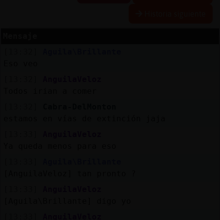
Historia siguiente
Mensaje
Reserva
[13:32]
Aguila\Brillante
alias
Eso veo
[13:32]
AnguilaVeloz
Todos irian a comer
Actuali
[13:32]
Cabra-DelMonton
contras
estamos en vías de extinción jaja
[13:33]
AnguilaVeloz
Ya queda menos para eso
Actuali
[13:33]
Aguila\Brillante
IP
[AnguilaVeloz] tan pronto ?
virtual
[13:33]
AnguilaVeloz
[Aguila\Brillante] digo yo
[13:33]
AnguilaVeloz