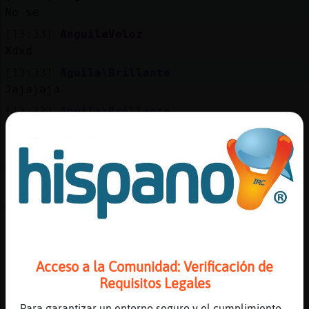
Mis
No se
blogs
[13:33]
AnguilaVeloz
Xdxd
[13:33]
Aguila\Brillante
Mis
Jajajaja
foros
[13:33]
Aguila\Brillante
Lo mismo no es "tan pronto" como creo
[13:34]
AnguilaVeloz
Registr
Ai quien esta a comer todo el dia
un
[13:34]
AnguilaVeloz
canal
Xd
[13:34]
Aguila\Brillante
[xiska41] nos dias...entonces se liga o no
se liga en esta sala ?
Más
Acceso a la Comunidad: Verificación de
gestion
Requisitos Legales
[13:34]
AnguilaVeloz
[xiska41] hola buenos dias
Para garantizar un entorno seguro y el cumplimiento