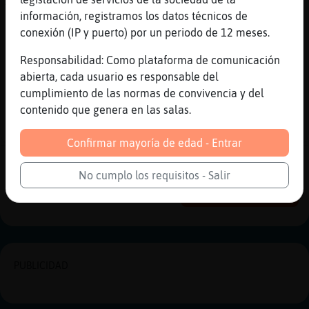
XD
información, registramos los datos técnicos de
[13:36]
Cabra-DelMonton
conexión (IP y puerto) por un periodo de 12 meses.
en mi caso es un milagro a cualquier hora o
día xiska41 jajajaja
Responsabilidad: Como plataforma de comunicación
abierta, cada usuario es responsable del
[13:36]
Aguila\Brillante
cumplimiento de las normas de convivencia y del
[Cabra-DelMonton] soy murciano
contenido que genera en las salas.
[13:36]
Cabra-DelMonton
ah, ok, tenía curiosidad
Confirmar mayoría de edad - Entrar
Reportar
Historia anterior
No cumplo los requisitos - Salir
Historia siguiente
PUBLICIDAD