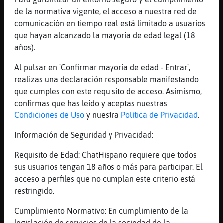
[13:34]
Cabra-DelMonton
de la normativa vigente, el acceso a nuestra red de
dónde estás escalando Aguila\Brillante ?
comunicación en tiempo real está limitado a usuarios
que hayan alcanzado la mayoría de edad legal (18
[13:35]
AnguilaVeloz
años).
[xiska41] tiempo que perdiste de aver
ligado xdxd
Al pulsar en 'Confirmar mayoría de edad - Entrar',
[13:35]
Cabra-DelMonton
realizas una declaración responsable manifestando
tot segueix igual xiska41
que cumples con este requisito de acceso. Asimismo,
confirmas que has leído y aceptas nuestras
[13:35]
Aguila\Brillante
Condiciones de Uso
y nuestra
Política de Privacidad
.
[Cabra-DelMonton] en mi tierra, cuando el
tiempo lo permite
Información de Seguridad y Privacidad:
[13:35]
Cabra-DelMonton
Requisito de Edad: ChatHispano requiere que todos
a eso me refería, qué tierra es ésa
sus usuarios tengan 18 años o más para participar. El
[13:35]
Aguila\Brillante
acceso a perfiles que no cumplan este criterio está
[xiska41] si ligar aqui es dificil, hacerlo
restringido.
a esta hora es un milagro
Cumplimiento Normativo: En cumplimiento de la
[13:36]
Aguila\Brillante
legislación de servicios de la sociedad de la