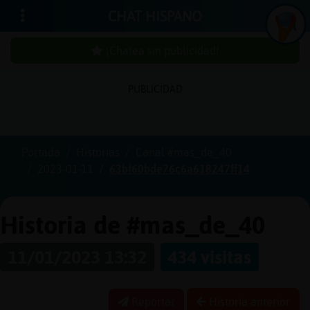
CHAT HISPANO
¡Chatea sin publicidad!
PUBLICIDAD
Iniciar
sesión
Portada
Historias
Canal #mas_de_40
2023-01-11
63bf60bde76c6a618247ff14
¡Chatea
sin
publici
Historia de #mas_de_40
11/01/2023 13:32
434 visitas
Crear
una
Reportar
Historia anterior
cuenta