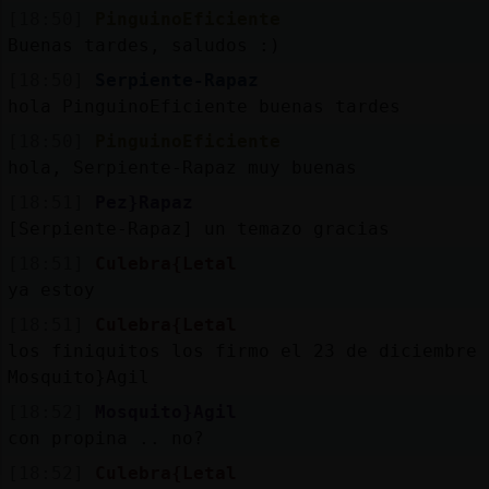
[18:50]
PinguinoEficiente
Buenas tardes, saludos :)
[18:50]
Serpiente-Rapaz
hola PinguinoEficiente buenas tardes
[18:50]
PinguinoEficiente
hola, Serpiente-Rapaz muy buenas
[18:51]
Pez}Rapaz
[Serpiente-Rapaz] un temazo gracias
[18:51]
Culebra{Letal
ya estoy
[18:51]
Culebra{Letal
los finiquitos los firmo el 23 de diciembre
Mosquito}Agil
[18:52]
Mosquito}Agil
con propina .. no?
[18:52]
Culebra{Letal