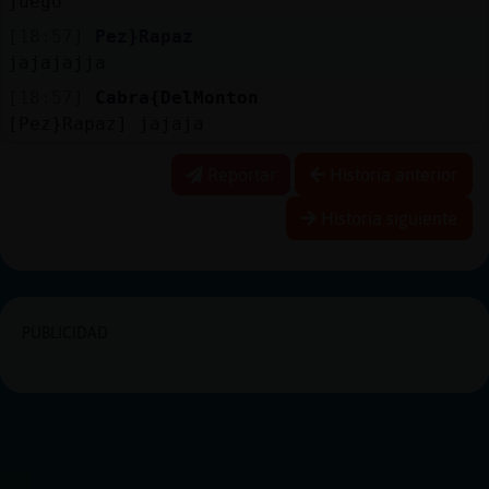
juego
[18:57]
Pez}Rapaz
jajajajja
[18:57]
Cabra{DelMonton
[Pez}Rapaz] jajaja
Reportar
Historia anterior
Historia siguiente
PUBLICIDAD