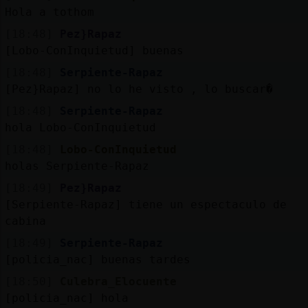
Mis
Hola a tothom
blogs
[18:48]
Pez}Rapaz
[Lobo-ConInquietud] buenas
[18:48]
Serpiente-Rapaz
Mis
[Pez}Rapaz] no lo he visto , lo buscar�
foros
[18:48]
Serpiente-Rapaz
hola Lobo-ConInquietud
[18:48]
Lobo-ConInquietud
Registr
holas Serpiente-Rapaz
un
[18:49]
Pez}Rapaz
canal
[Serpiente-Rapaz] tiene un espectaculo de
cabina
[18:49]
Serpiente-Rapaz
[policia_nac] buenas tardes
Más
gestion
[18:50]
Culebra_Elocuente
[policia_nac] hola