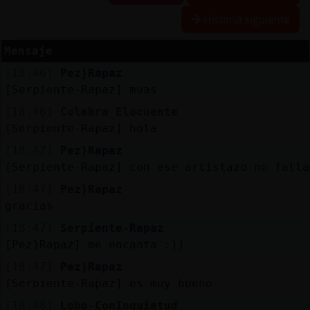
Historia siguiente
Mensaje
Reserva
[18:46]
Pez}Rapaz
alias
[Serpiente-Rapaz] muas
[18:46]
Culebra_Elocuente
[Serpiente-Rapaz] hola
Actuali
[18:47]
Pez}Rapaz
contras
[Serpiente-Rapaz] con ese artistazo no falla
[18:47]
Pez}Rapaz
gracias
Actuali
[18:47]
Serpiente-Rapaz
IP
[Pez}Rapaz] me encanta :))
virtual
[18:47]
Pez}Rapaz
[Serpiente-Rapaz] es muy bueno
[18:48]
Lobo-ConInquietud