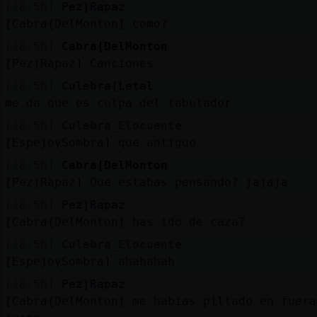
[18:56]
Pez}Rapaz
[Cabra{DelMonton] como?
[18:56]
Cabra{DelMonton
[Pez}Rapaz] Canciones
[18:56]
Culebra{Letal
me da que es culpa del tabulador
[18:56]
Culebra_Elocuente
[EspejoySombra] que antiguo
[18:56]
Cabra{DelMonton
[Pez}Rapaz] Que estabas pensando? jajaja
[18:56]
Pez}Rapaz
[Cabra{DelMonton] has ido de caza?
[18:56]
Culebra_Elocuente
[EspejoySombra] ahahahah
[18:56]
Pez}Rapaz
[Cabra{DelMonton] me habias pillado en fuera