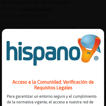
un finiquito, es un finiquito
[18:52]
Culebra{Letal
ya va todo incluido
[18:52]
Pajaro}Sensible
Emitiendo: Serpiente-Rapaz Esc�chanos en la
Web:
https://chathispano.link/dOdPxW1y/Rxq0NwFSTM
[18:52]
Pajaro}Sensible
Tambi鮠nos puedes escuchar en la Web:
https://chathispano.link/PWBcKEtap+yNVol2zme
[18:52]
Pajaro}Sensible
O a trav鳠de tu tel馯no m󶩬, tablet o
reproductor:
Acceso a la Comunidad: Verificación de
https://chathispano.link/MM/9HJyBbiXo1mFVk2V
Requisitos Legales
[18:52]
Mosquito}Agil
Para garantizar un entorno seguro y el cumplimiento
pero un 23, casi navidad.... no te dᠣosilla
de la normativa vigente, el acceso a nuestra red de
[18:53]
Cabra{DelMonton