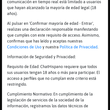
comunicación en tiempo real está limitado a usuarios
Saludosssss
que hayan alcanzado la mayoría de edad legal (18
[18:53]
Culebra{Letal
años).
jajajjaa
Al pulsar en 'Confirmar mayoría de edad - Entrar',
[18:53]
Culebra{Letal
realizas una declaración responsable manifestando
no soy tan malo :P
que cumples con este requisito de acceso. Asimismo,
[18:53]
Culebra{Letal
confirmas que has leído y aceptas nuestras
buenas Cabra{DelMonton
Condiciones de Uso
y nuestra
Política de Privacidad
.
[18:53]
Cabra{DelMonton
Información de Seguridad y Privacidad:
Arrasa el le󮬠s�
Requisito de Edad: ChatHispano requiere que todos
[18:53]
Pez}Rapaz
sus usuarios tengan 18 años o más para participar. El
[Cabra{DelMonton] buenas
acceso a perfiles que no cumplan este criterio está
[18:53]
Cabra{DelMonton
restringido.
[Pez}Rapaz] Bien hallado
Cumplimiento Normativo: En cumplimiento de la
[18:54]
Mosquito}Agil
legislación de servicios de la sociedad de la
[Culebra{Letal] a todo esto... muy buenas
información, registramos los datos técnicos de
tardes :)