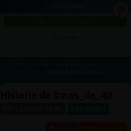
CHAT HISPANO
¡Chatea sin publicidad!
PUBLICIDAD
Iniciar
sesión
Portada
Historias
Canal #mas_de_40
2022-12-05
638e98abc4bfff315d7a5181
¡Chatea
sin
publici
Historia de #mas_de_40
05/12/2022 18:46
649 visitas
Crear
una
Reportar
Historia anterior
cuenta