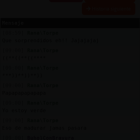
Historia siguiente
Mensaje
Reserva
[08:59]
Rana\Torpe
alias
Que sorprendidos eh!! Jajajajaj
[09:00]
Rana\Torpe
((**((**((****
Actuali
[09:00]
Rana\Torpe
contras
***))**))**))
[09:00]
Rana\Torpe
Papapapapapapa
Actuali
[09:00]
Rana\Torpe
IP
Yo estoy verde
virtual
[09:00]
Rana\Torpe
Eso de madurar jamas pasara
[09:00]
Buho}ConBravura