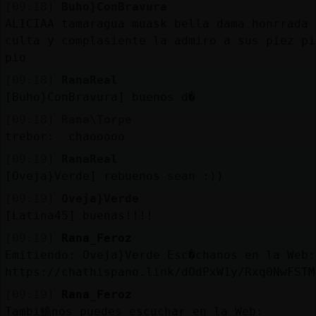
[09:18]
Buho}ConBravura
ALICIAA tamaragua muask bella dama honrrada
culta y complasiente la admiro a sus piez pi
pio
[09:18]
RanaReal
[Buho}ConBravura] buenos d�
[09:18]
Rana\Torpe
trebor: chaooooo
[09:19]
RanaReal
[Oveja}Verde] rebuenos sean :))
[09:19]
Oveja}Verde
[Latina45] buenas!!!!
[09:19]
Rana_Feroz
Emitiendo: Oveja}Verde Esc�chanos en la Web:
https://chathispano.link/dOdPxW1y/Rxq0NwFSTM
[09:19]
Rana_Feroz
Tambi鮠nos puedes escuchar en la Web: