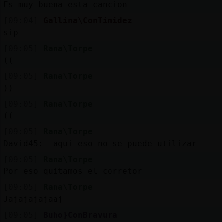
Es muy buena esta cancion
[09:04]
Gallina\ConTimidez
sip
[09:05]
Rana\Torpe
((
[09:05]
Rana\Torpe
))
[09:05]
Rana\Torpe
((
[09:05]
Rana\Torpe
David45: aqui eso no se puede utilizar
[09:05]
Rana\Torpe
Por eso quitamos el corretor
[09:05]
Rana\Torpe
Jajajajajaaj
[09:05]
Buho}ConBravura