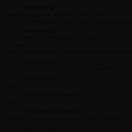
[09:03]
Rana_Feroz
Tambi鮠nos puedes escuchar en la Web:
https://chathispano.link/PWBcKEtap+yNVol2zme
[09:03]
Rana_Feroz
O a trav鳠de tu tel馯no m󶩬, tablet o
reproductor:
https://chathispano.link/MM/9HJyBbiXo1mFVk2V
[09:04]
Rana\Torpe
Gallina\ConTimidez: la caja de pandora
[09:04]
Rana\Torpe
Jajaja
[09:04]
Gallina\ConTimidez
o peor xd
[09:04]
Gallina\ConTimidez
sobretodo si me hacen pedir a mala baba
[09:04]
Rana\Torpe