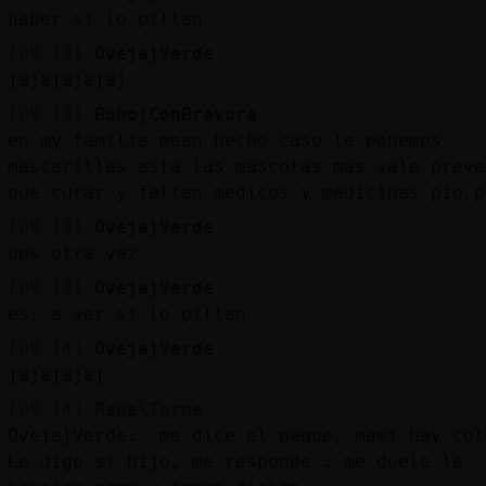
haber si lo pillan
[09:13]
Oveja}Verde
jajajajajaj
[09:13]
Buho}ConBravura
en my familia mean hecho caso le ponemos
mascarillas asta las mascotas mas vale preve
que curar y faltan medicos y medicinas pio p
[09:13]
Oveja}Verde
ups otra vez
[09:13]
Oveja}Verde
es: a ver si lo pillan
[09:14]
Oveja}Verde
jajajajaj
[09:14]
Rana\Torpe
Oveja}Verde: me dice el peque, mami hay col
Le digo si hijo, me responde : me duele la