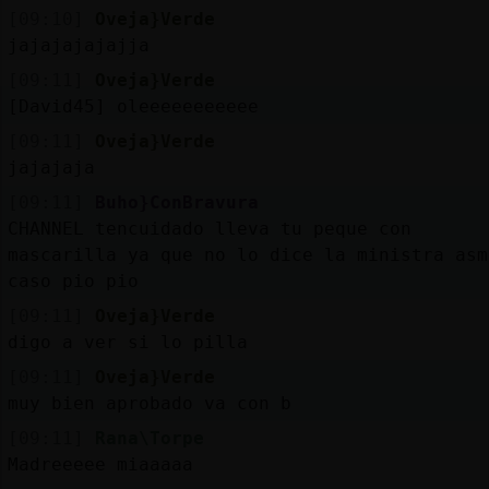
[09:10]
Oveja}Verde
jajajajajajja
[09:11]
Oveja}Verde
[David45] oleeeeeeeeeee
[09:11]
Oveja}Verde
jajajaja
[09:11]
Buho}ConBravura
CHANNEL tencuidado lleva tu peque con
mascarilla ya que no lo dice la ministra asm
caso pio pio
[09:11]
Oveja}Verde
digo a ver si lo pilla
[09:11]
Oveja}Verde
muy bien aprobado va con b
[09:11]
Rana\Torpe
Madreeeee miaaaaa