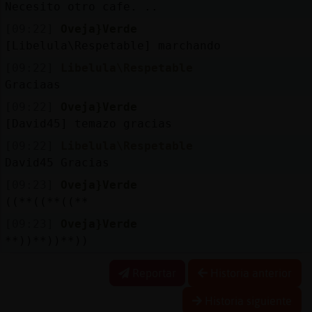
Necesito otro cafe. ..
[09:22]
Oveja}Verde
[Libelula\Respetable] marchando
[09:22]
Libelula\Respetable
Graciaas
[09:22]
Oveja}Verde
[David45] temazo gracias
[09:22]
Libelula\Respetable
David45 Gracias
[09:23]
Oveja}Verde
((**((**((**
[09:23]
Oveja}Verde
**))**))**))
Reportar
Historia anterior
Historia siguiente