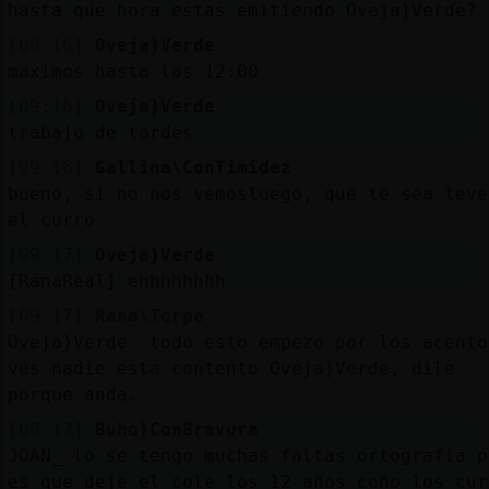
hasta que hora estas emitiendo Oveja}Verde?
[09:16]
Oveja}Verde
maximos hasta las 12:00
[09:16]
Oveja}Verde
trabajo de tardes
[09:16]
Gallina\ConTimidez
bueno, si no nos vemosluego, que te sea leve
el curro
[09:17]
Oveja}Verde
[RanaReal] ehhhhhhhh
[09:17]
Rana\Torpe
Oveja}Verde todo esto empezo por los acento
ves nadie esta contento Oveja}Verde, dile
porque anda.
[09:17]
Buho}ConBravura
JOAN_ lo se tengo muchas faltas ortografia p
es que deje el cole los 12 años coño los cur