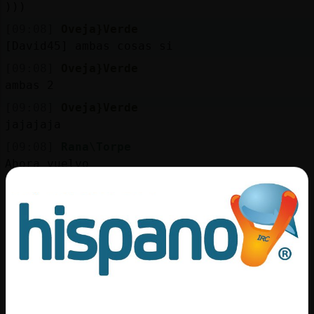
)))
[09:08]
Oveja}Verde
[David45] ambas cosas si
[09:08]
Oveja}Verde
ambas 2
[09:08]
Oveja}Verde
jajajaja
[09:08]
Rana\Torpe
Ahora vuelvo
[09:08]
Oveja}Verde
[Rana\Torpe] ahora te vas
[09:08]
Oveja}Verde
vuelves despues
[09:08]
Gallina\ConTimidez
hasta otro ratito Rana\Torpe
[09:08]
Oveja}Verde