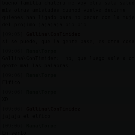
bueno familia chatera me voy otra sala salud
mis otras amistades cuanod vuelva decirme
quienes han ligado para no pecar con la muje
del projimo jajajaja pio pio
[09:05]
Gallina\ConTimidez
si se puede, que la gente pase, es otra cosa
[09:06]
Rana\Torpe
Gallina\ConTimidez: no, que luego sale a ot
gente mal las palabras
[09:06]
Rana\Torpe
Elfico
[09:06]
Rana\Torpe
XD
[09:06]
Gallina\ConTimidez
jajaja el elfico
[09:06]
Rana\Torpe
En serio