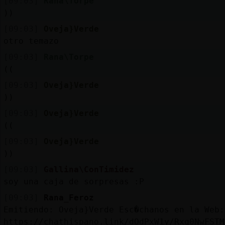
[09:03]
Rana\Torpe
))
[09:03]
Oveja}Verde
otro temazo
[09:03]
Rana\Torpe
((
[09:03]
Oveja}Verde
))
[09:03]
Oveja}Verde
((
[09:03]
Oveja}Verde
))
[09:03]
Gallina\ConTimidez
soy una caja de sorpresas :P
[09:03]
Rana_Feroz
Emitiendo: Oveja}Verde Esc�chanos en la Web:
https://chathispano.link/dOdPxW1y/Rxq0NwFSTM