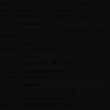
daban muchos palos y preferi trabajr de escl
antes de seguir reciviendo palos por gustos 
sin cobrar un duro jajajaja pio pio
[09:17]
RanaReal
[Oveja}Verde] uissss tas escondidoooo buenos
muacks
[09:17]
Rana\Torpe
RanaReal: holaaaaaaaa
[09:17]
RanaReal
[Rana\Torpe] buenos d� muacksss
[09:17]
Gallina\ConTimidez
buenos dias RanaReal
[09:17]
RanaReal
[Gallina\ConTimidez] buenos d�s
[09:18]
Gallina\ConTimidez
hasta luego, pasad buena ma񡮡