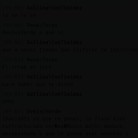
[09:06]
Gallina\ConTimidez
lo se lo se
[09:06]
Rana\Torpe
Oveja}Verde a que si
[09:06]
Gallina\ConTimidez
que a veces tienes que ulitilar la intuicion
[09:07]
Rana\Torpe
El.ircap es joio
[09:07]
Gallina\ConTimidez
para saber que te dicen
[09:07]
Gallina\ConTimidez
ohhh
[09:07]
Oveja}Verde
[David45] ya que te pones, la frase bien
esctructurada ser�as�Busco mujer madura,
apsasionada y que le guste usar acentos y