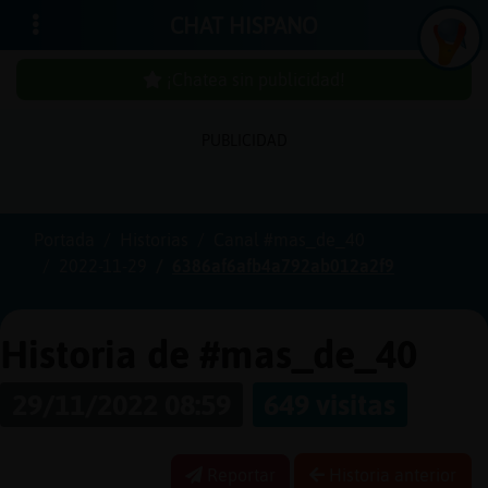
CHAT HISPANO
¡Chatea sin publicidad!
PUBLICIDAD
Iniciar
sesión
Portada
Historias
Canal #mas_de_40
2022-11-29
6386af6afb4a792ab012a2f9
¡Chatea
sin
publici
Historia de #mas_de_40
29/11/2022 08:59
649 visitas
Crear
una
Reportar
Historia anterior
cuenta