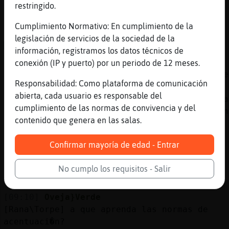
[09:09]
Oveja}Verde
restringido.
jajajajajaja
Cumplimiento Normativo: En cumplimiento de la
[09:09]
Gallina\ConTimidez
legislación de servicios de la sociedad de la
ACTION se ausenta un ratejo
información, registramos los datos técnicos de
[09:09]
Buho}ConBravura
conexión (IP y puerto) por un periodo de 12 meses.
JOAN_ YO busoc solterona millonaria guapa se
Responsabilidad: Como plataforma de comunicación
escultural pa ponerme la entaura postiza
abierta, cada usuario es responsable del
inyectable y me haga un reciclaje general pa
cumplimiento de las normas de convivencia y del
volver tener my tupe travolta y verme un ken
contenido que genera en las salas.
opaito jajajaaj pio pio
[09:09]
Oveja}Verde
Confirmar mayoría de edad - Entrar
[David45] he aprovado?
[09:09]
Rana\Torpe
No cumplo los requisitos - Salir
Voy a llevar al peque al cole
[09:10]
Oveja}Verde
[Rana\Torpe] a que aprenda las normas de
acentuaci�n?