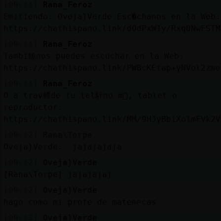
[09:11]
Rana_Feroz
Emitiendo: Oveja}Verde Esc�chanos en la Web:
https://chathispano.link/dOdPxW1y/Rxq0NwFSTM
[09:11]
Rana_Feroz
Tambi鮠nos puedes escuchar en la Web:
https://chathispano.link/PWBcKEtap+yNVol2zme
[09:11]
Rana_Feroz
O a trav鳠de tu tel馯no m󶩬, tablet o
reproductor:
https://chathispano.link/MM/9HJyBbiXo1mFVk2V
[09:12]
Rana\Torpe
Oveja}Verde: jajajajaja
[09:12]
Oveja}Verde
[Rana\Torpe] jajajajaj
[09:12]
Oveja}Verde
hago como mi profe de matemᴩcas
[09:13]
Oveja}Verde