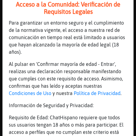
jajajaja
Acceso a la Comunidad: Verificación de
Requisitos Legales
[09:08]
Oveja}Verde
perd󮠤espu�s
Para garantizar un entorno seguro y el cumplimiento
[09:08]
Oveja}Verde
de la normativa vigente, el acceso a nuestra red de
que va con acento
comunicación en tiempo real está limitado a usuarios
que hayan alcanzado la mayoría de edad legal (18
[09:08]
Rana\Torpe
años).
Quedo esto abierto
[09:09]
Oveja}Verde
Al pulsar en 'Confirmar mayoría de edad - Entrar',
pq es una plabra aguda
realizas una declaración responsable manifestando
que cumples con este requisito de acceso. Asimismo,
[09:09]
Rana\Torpe
confirmas que has leído y aceptas nuestras
Oveja}Verde: que agudo eres tu
Condiciones de Uso
y nuestra
Política de Privacidad
.
[09:09]
Rana\Torpe
Jajajajjaja
Información de Seguridad y Privacidad:
[09:09]
Oveja}Verde
Requisito de Edad: ChatHispano requiere que todos
y las agudas que terminan en vocal, n o s se
sus usuarios tengan 18 años o más para participar. El
acent�an
acceso a perfiles que no cumplan este criterio está