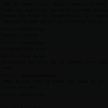
Mis
JOAN_yo vengo buscar amistad pero asta hora
blogs
todas las que visto sus perfilez nome gustan
porque son fotos de cuando hacian la primera
comunion y nome gusta las sorpresas pio pio
[09:01]
Rana\Torpe
Mis
Jajajajjajajaja
foros
[09:01]
Rana\Torpe
La autoestima sera
[09:01]
Rana\Torpe
Registr
Tu buscate una.loca que le importe tres pepi
un
todo
canal
[09:01]
Buho}ConBravura
JOAN_ muchas asta se ponen las ropas de sus
nietas pio io
Más
[09:02]
Rana\Torpe
gestion
((