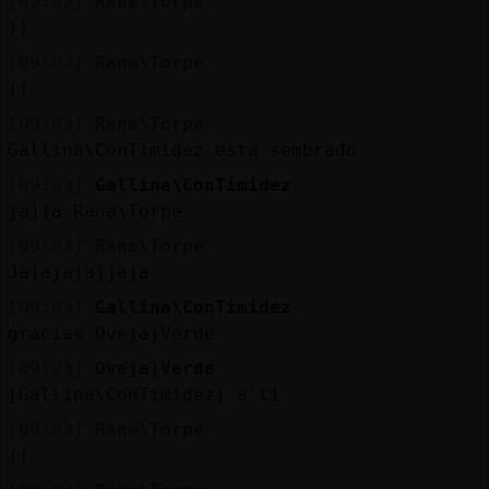
[09:02]
Rana\Torpe
))
[09:02]
Rana\Torpe
((
[09:03]
Rana\Torpe
Gallina\ConTimidez esta sembrado
[09:03]
Gallina\ConTimidez
jajja Rana\Torpe
[09:03]
Rana\Torpe
Jajajajajjaja
[09:03]
Gallina\ConTimidez
gracias Oveja}Verde
[09:03]
Oveja}Verde
[Gallina\ConTimidez] a ti
[09:03]
Rana\Torpe
((