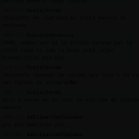
barriga mama y tengo fiebre
[09:14]
Oveja}Verde
[David45] en realidad en cieta manera te
entiendo
[09:15]
Buho}ConBravura
JOAN_ vamos ver si lo pillan porque por lo
visto todo va con la moda asta cojer
bronquilitis pio pio
[09:15]
Oveja}Verde
[David45] tenemos un idioma muy rico y da ra
ver faltas de ortograf�a
[09:15]
Oveja}Verde
pero a veces en un chat se escribe de cualqu
manera
[09:15]
Gallina\ConTimidez
pie pie american pie...
[09:16]
Gallina\ConTimidez