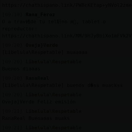
https://chathispano.link/PWBcKEtap+yNVol2zme
[09:19]
Rana_Feroz
O a trav鳠de tu tel馯no m󶩬, tablet o
reproductor:
https://chathispano.link/MM/9HJyBbiXo1mFVk2V
[09:20]
Oveja}Verde
[Libelula\Respetable] muaaaaa
[09:20]
Libelula\Respetable
Buenos diaaas
[09:20]
RanaReal
[Libelula\Respetable] buenos d�ss muackss
[09:20]
Libelula\Respetable
Oveja}Verde Feliz emisión
[09:21]
Libelula\Respetable
RanaReal Buenaaas muaks
[09:21]
Libelula\Respetable