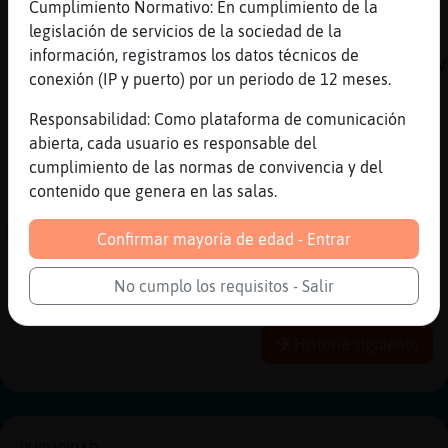
Cumplimiento Normativo: En cumplimiento de la
O a trav鳠de tu tel馯no m󶩬, tablet o
legislación de servicios de la sociedad de la
reproductor:
información, registramos los datos técnicos de
https://chathispano.link/MM/9HJyBbiXo1mFVk2V
conexión (IP y puerto) por un periodo de 12 meses.
[12:03]
Serpiente}Interesante
Responsabilidad: Como plataforma de comunicación
[espia_ciego_y_sordo] pq estas de vacaiones
abierta, cada usuario es responsable del
[12:03]
Serpiente}Interesante
cumplimiento de las normas de convivencia y del
jajajajjaja
contenido que genera en las salas.
[12:03]
Serpiente}Interesante
ACTION se despide de la sala y sal a hacer
Confirmar mayoría de edad - Entrar
recados
No cumplo los requisitos - Salir
Reportar
Historia anterior
Historia siguiente