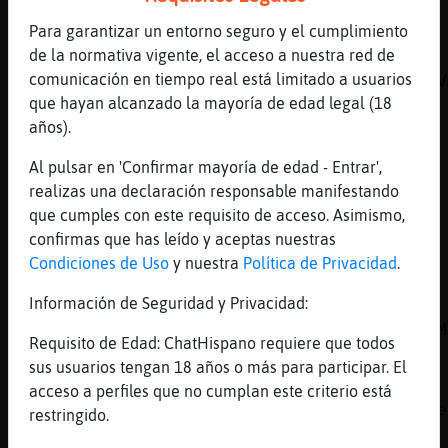
[12:00]
Gallina-Transparente
Para garantizar un entorno seguro y el cumplimiento
O a trav鳠de tu tel馯no m󶩬, tablet o
de la normativa vigente, el acceso a nuestra red de
reproductor:
comunicación en tiempo real está limitado a usuarios
https://chathispano.link/MM/9HJyBbiXo1mFVk2V
que hayan alcanzado la mayoría de edad legal (18
[12:00]
Anguila_ConBravura
años).
Nos vemos
Al pulsar en 'Confirmar mayoría de edad - Entrar',
[12:02]
Serpiente}Interesante
realizas una declaración responsable manifestando
[Demolition] te sea leve
que cumples con este requisito de acceso. Asimismo,
[12:02]
Serpiente}Interesante
confirmas que has leído y aceptas nuestras
ya no te queda nada
Condiciones de Uso
y nuestra
Política de Privacidad
.
[12:02]
Gallina-Transparente
Información de Seguridad y Privacidad:
Emitiendo: Automᴩco Esc�chanos en la Web:
https://chathispano.link/dOdPxW1y/Rxq0NwFSTM
Requisito de Edad: ChatHispano requiere que todos
[12:02]
Gallina-Transparente
sus usuarios tengan 18 años o más para participar. El
Tambi鮠nos puedes escuchar en la Web:
acceso a perfiles que no cumplan este criterio está
https://chathispano.link/PWBcKEtap+yNVol2zme
restringido.
[12:02]
Gallina-Transparente