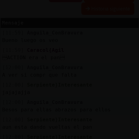
Historia siguiente
Mensaje
Reserva
[11:59]
Anguila_ConBravura
alias
Bueno luego os veo
[11:59]
Caracol{Agil
ACTION era el pan
Actuali
[12:00]
Anguila_ConBravura
contras
A ver si compr󠬯 que falta
[12:00]
Serpiente}Interesante
jajajajja
Actuali
[12:00]
Anguila_ConBravura
IP
Besos para ellas abrazos para ellos
virtual
[12:00]
Serpiente}Interesante
aun esta dando vueltas el pan
[12:00]
Serpiente}Interesante