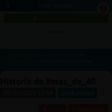
CHAT HISPANO
¡Chatea sin publicidad!
PUBLICIDAD
Iniciar
sesión
Portada
Historias
Canal #mas_de_40
2022-11-25
63816a580954ac673f1959e4
¡Chatea
sin
publici
Historia de #mas_de_40
25/11/2022 11:59
1038 visitas
Crear
una
Reportar
Historia anterior
cuenta