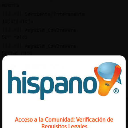
Mis
maemia
blogs
[12:00]
Serpiente}Interesante
jajajjajaja
[12:00]
Anguila_ConBravura
Mis
Ser malos
foros
[12:00]
Anguila_ConBravura
Serᠤe roca
[12:00]
Anguila_ConBravura
Registr
XD
un
[12:00]
Gallina-Transparente
canal
Emitiendo: Serpiente}Interesante Esc�chanos 
la Web:
https://chathispano.link/dOdPxW1y/Rxq0NwFSTM
[12:00]
Gallina-Transparente
Más
Tambi鮠nos puedes escuchar en la Web:
gestion
Acceso a la Comunidad: Verificación de
https://chathispano.link/PWBcKEtap+yNVol2zme
Requisitos Legales