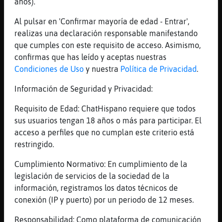
años).
[23:20]
Lobo{SinLuces
[Avestruz}Fugaz] bienvenido, buenas
Al pulsar en 'Confirmar mayoría de edad - Entrar',
nochessssssssssssssssssssssss gracias
realizas una declaración responsable manifestando
que cumples con este requisito de acceso. Asimismo,
[23:20]
Avestruz}Fugaz
confirmas que has leído y aceptas nuestras
[TigreVeloz] Saludoss
Condiciones de Uso
y nuestra
Política de Privacidad
.
[23:20]
Avestruz}Fugaz
[PajaroBreve] Holasss
Información de Seguridad y Privacidad:
[23:20]
PajaroBreve
Requisito de Edad: ChatHispano requiere que todos
((((
sus usuarios tengan 18 años o más para participar. El
[23:20]
Avestruz}Fugaz
acceso a perfiles que no cumplan este criterio está
[Pantera-Rapaz] Buenas nochess
restringido.
[23:20]
Pantera-Rapaz
Cumplimiento Normativo: En cumplimiento de la
סƛפ(Hada_hadita)ă12׃10]ƃ12!׏ ))) (((
legislación de servicios de la sociedad de la
[23:20]
PajaroBreve
información, registramos los datos técnicos de
)))) Hada_hadita
conexión (IP y puerto) por un periodo de 12 meses.
[23:21]
Avestruz}Fugaz
Responsabilidad: Como plataforma de comunicación