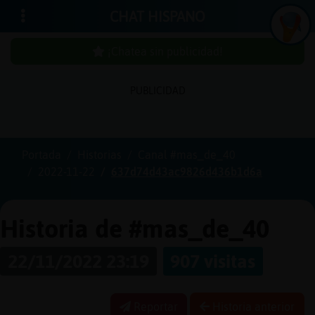
CHAT HISPANO
¡Chatea sin publicidad!
PUBLICIDAD
Iniciar
sesión
Portada
Historias
Canal #mas_de_40
2022-11-22
637d74d43ac9826d436b1d6a
¡Chatea
sin
publici
Historia de #mas_de_40
22/11/2022 23:19
907 visitas
Crear
una
Reportar
Historia anterior
cuenta