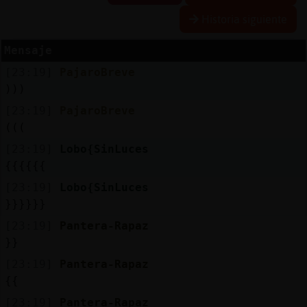
Historia siguiente
Mensaje
Reserva
[23:19]
PajaroBreve
alias
)))
[23:19]
PajaroBreve
(((
Actuali
[23:19]
Lobo{SinLuces
contras
{{{{{{
[23:19]
Lobo{SinLuces
}}}}}}
Actuali
[23:19]
Pantera-Rapaz
IP
}}
virtual
[23:19]
Pantera-Rapaz
{{
[23:19]
Pantera-Rapaz