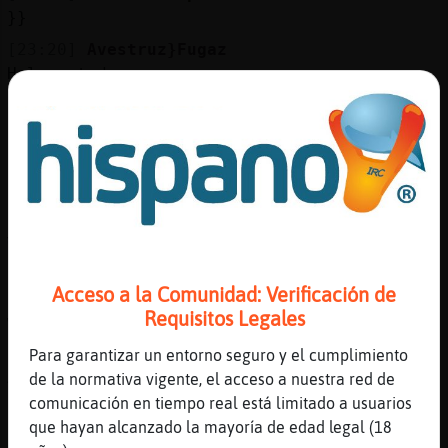
Mis
}}
blogs
[23:20]
Avestruz}Fugaz
Hola a todos
[23:20]
PajaroBreve
Mis
{}
foros
[23:20]
PajaroBreve
))
[23:20]
Pantera-Rapaz
Registr
סƛפ(Avestruz}Fugaz)ă12׃10]ƃ12!׏ buenasss
un
:))
canal
Acceso a la Comunidad: Verificación de
[23:20]
TigreVeloz
Requisitos Legales
weeeeeeeeee Avestruz}Fugaz
[23:20]
PajaroBreve
Para garantizar un entorno seguro y el cumplimiento
Avestruz}Fugaz Buenas noches
Más
de la normativa vigente, el acceso a nuestra red de
gestion
comunicación en tiempo real está limitado a usuarios
[23:20]
Avestruz}Fugaz
que hayan alcanzado la mayoría de edad legal (18
[Lobo{SinLuces] Feliz emisi󮠡