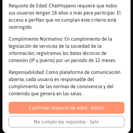
Requisito de Edad: ChatHispano requiere que todos
[14:43]
Aguila\Fuerte
sus usuarios tengan 18 años o más para participar. El
en eso estoy de acuerdo
acceso a perfiles que no cumplan este criterio está
[14:43]
Topo_Naranja
restringido.
La visi󮠤e la sociedad no es la misma para
todos los individuos
Cumplimiento Normativo: En cumplimiento de la
legislación de servicios de la sociedad de la
[14:44]
Aguila\Fuerte
información, registramos los datos técnicos de
que cada uno somos como somos
conexión (IP y puerto) por un periodo de 12 meses.
[14:44]
Aguila\Fuerte
a ver no doy dinero por ejemplo a la
Responsabilidad: Como plataforma de comunicación
Iglesia pero si a otras causas
abierta, cada usuario es responsable del
cumplimiento de las normas de convivencia y del
[14:44]
Aguila\Fuerte
contenido que genera en las salas.
incluidas animalistas
[14:44]
Topo_Naranja
Confirmar mayoría de edad - Entrar
Ya, pero no podemos pretender que todo el
mundo abrace nuestras causas
No cumplo los requisitos - Salir
[14:44]
Topo_Naranja