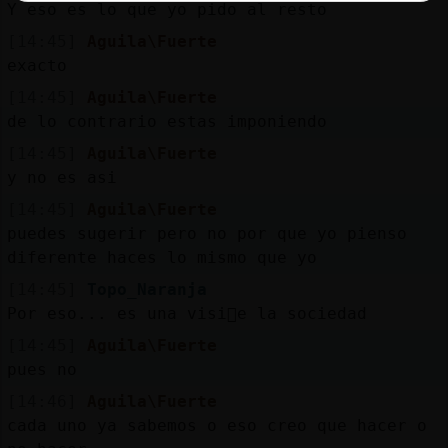
Y eso es lo que yo pido al resto
[14:45]
Aguila\Fuerte
exacto
[14:45]
Aguila\Fuerte
de lo contrario estas imponiendo
[14:45]
Aguila\Fuerte
y no es asi
[14:45]
Aguila\Fuerte
puedes sugerir pero no por que yo pienso
diferente haces lo mismo que yo
[14:45]
Topo_Naranja
Por eso... es una visi󮠤e la sociedad
[14:45]
Aguila\Fuerte
pues no
[14:46]
Aguila\Fuerte
cada uno ya sabemos o eso creo que hacer o