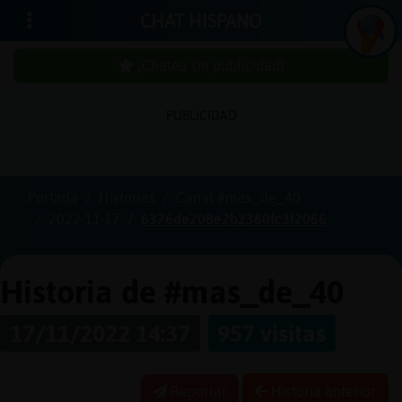
CHAT HISPANO
¡Chatea sin publicidad!
PUBLICIDAD
Iniciar
sesión
Portada
Historias
Canal #mas_de_40
2022-11-17
6376de208e2b2360fc3f2066
¡Chatea
sin
publici
Historia de #mas_de_40
17/11/2022 14:37
957 visitas
Crear
una
Reportar
Historia anterior
cuenta