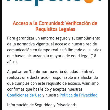
[14:42]
Topo_Naranja
Ni bueno. Pero facilita muchas cosas
[14:42]
Topo_Naranja
Sobre todo cuando est᳠enfermo o mayor
Acceso a la Comunidad: Verificación de
Requisitos Legales
[14:42]
Aguila\Fuerte
eso si
Para garantizar un entorno seguro y el cumplimiento
[14:43]
Aguila\Fuerte
de la normativa vigente, el acceso a nuestra red de
pero yo lo critico en el caso de gente
comunicación en tiempo real está limitado a usuarios
despilfarrandolo en lugar de hacer cosas
que hayan alcanzado la mayoría de edad legal (18
bien con el
años).
[14:43]
Aguila\Fuerte
Al pulsar en 'Confirmar mayoría de edad - Entrar',
que no cuesta nada ayudar
realizas una declaración responsable manifestando
[14:43]
Topo_Naranja
que cumples con este requisito de acceso. Asimismo,
[Aguila\Fuerte] cada cual es como es y no
confirmas que has leído y aceptas nuestras
se puede luchar contra eso
Condiciones de Uso
y nuestra
Política de Privacidad
.
[14:43]
Aguila\Fuerte
Información de Seguridad y Privacidad:
vamos yo lo veo asi