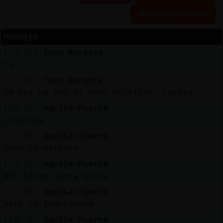
Historia siguiente
Mensaje
Reserva
[14:37]
Topo_Naranja
alias
Ya
[14:37]
Topo_Naranja
Se nos ha ido el otro escritor, cachis
Actuali
[14:38]
Aguila\Fuerte
contras
jajajaja
[14:38]
Aguila\Fuerte
pues ya volvera
Actuali
[14:38]
Aguila\Fuerte
IP
mal bicho nunca muere
virtual
[14:38]
Aguila\Fuerte
solo se transforma
[14:38]
Aguila\Fuerte