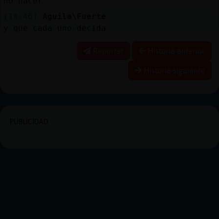
no hacer
[14:46]
Aguila\Fuerte
y que cada uno decida
Reportar
Historia anterior
Historia siguiente
PUBLICIDAD