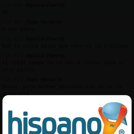
[14:40]
Aguila\Fuerte
XD
[14:40]
Topo_Naranja
O con pasta
[14:41]
Aguila\Fuerte
Bah la unica pasta que vale es la italiana
[14:41]
Aguila\Fuerte
si total luego no te vas a llevar nada al
otro barrio
[14:41]
Topo_Naranja
Bueno, para muchas personas esa no es la
m᳠valiosa
[14:41]
Aguila\Fuerte
el dinero en si no es malo
[14:42]
Aguila\Fuerte
solo hay que valorarlo en su medida justa