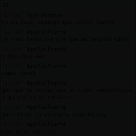
Mis
XD
blogs
[14:38]
Topo_Naranja
En su caso, supongo que serᠥl hambre
[14:39]
Aguila\Fuerte
Mis
yo como tarde siempre que me levanto tarde
foros
[14:39]
Aguila\Fuerte
y hoy toca eso
[14:39]
Aguila\Fuerte
Registr
comer tarde
un
[14:39]
Aguila\Fuerte
canal
por que he tenido que ir a por antibioticos
a la medica de cabecera
[14:40]
Aguila\Fuerte
pues tengo la garganta algo tocada
Más
gestion
[14:40]
Aguila\Fuerte
ejecutivo agresivo