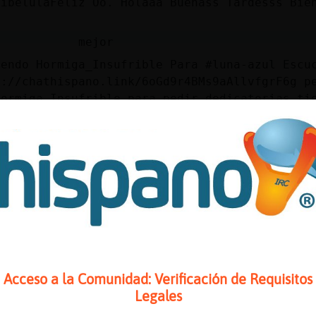
LibelulaFeliz Oo. Holaaa Buenass Tardesss Bie
ui mejor
iendo Hormiga_Insufrible Para #luna-azul Escu
s://chathispano.link/6oGd9r4BMs9aAllvfgrF6g p
Hormiga_Insufrible para pedir dedicatorias ti
> !pido tema - cantante
1 user, como el 25% , no va a ser humano:P
s cierto locutora
nos tenemos genes XXY
res un tigre
o Edgar Oceransky . kilometros -
ueDe PeDiR?
Acceso a la Comunidad: Verificación de Requisitos
Legales