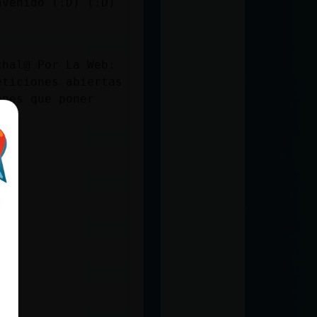
nvenido (:D) (:D)
chal@ Por La Web:
eticiones abiertas
enes que poner