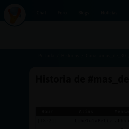
Chat
Foro
Blogs
Noticias
Iniciar
sesión
Portada
Historias
Canal #mas_de_30
Historia de #mas_d
¡Chatea
sin
publicidad!
Hour
Alias
Mensa
[18:21]
LibelulaFeliz
ahhh
Crear
una