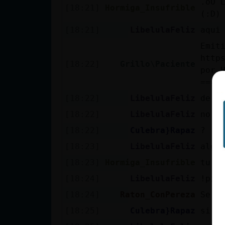
.oO 
[18:21]
Hormiga_Insufrible
cuenta
(:D)
[18:21]
LibelulaFeliz
aq
Emit
Reservar
http
[18:22]
Grillo\Paciente
alias
por 
====
[18:22]
LibelulaFeliz
de 4
Actualizar
[18:22]
LibelulaFeliz
no e
contraseña
[18:22]
Culebra}Rapaz
?
[18:23]
LibelulaFeliz
algu
[18:23]
Hormiga_Insufrible
tu e
Actualizar
[18:24]
LibelulaFeliz
!pid
IP virtual
[18:24]
Raton_ConPereza
Se P
[18:25]
Culebra}Rapaz
si