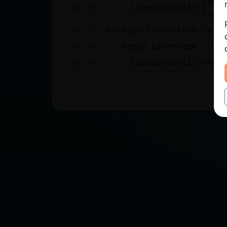
locu
[18:28]
LibelulaFeliz
fres
[18:28]
Hormiga_Insufrible
jaja
[18:28]
Raton_ConPereza
 Lib
[18:29]
LibelulaFeliz
ahhh