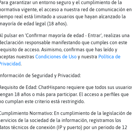
levo dos pedidos
Para garantizar un entorno seguro y el cumplimiento de la
normativa vigente, el acceso a nuestra red de comunicación en
aqui en sala y otro por interno a la locutora
tiempo real está limitado a usuarios que hayan alcanzado la
 entro uno
mayoría de edad legal (18 años).
JajaJajaJajaJajaJajaJajaJa JajaJajaJajaJajaJa
Al pulsar en 'Confirmar mayoría de edad - Entrar', realizas una
sa mi otro pedido. Está en la categoría arte 
declaración responsable manifestando que cumples con este
 Se PiDe Lo Q Sea?
requisito de acceso. Asimismo, confirmas que has leído y
aceptas nuestras
Condiciones de Uso
y nuestra
Política de
 eSo TBM VaN a PoNeR ReSTRiCCioNeS?
Privacidad
.
MaNCa No PueDeS eNTRaR. eST� BaNeaDo
Información de Seguridad y Privacidad:
Raton_ConPereza Oo. con el comando !pido pone
Requisito de Edad: ChatHispano requiere que todos sus usuario
tengan 18 años o más para participar. El acceso a perfiles que
on_ConPereza] merecido
no cumplan este criterio está restringido.
 P�. WeB?
Cumplimiento Normativo: En cumplimiento de la legislación de
migaDebil � ƠeXaGeRaN.
servicios de la sociedad de la información, registramos los
BueN CHiCo.
datos técnicos de conexión (IP y puerto) por un periodo de 12