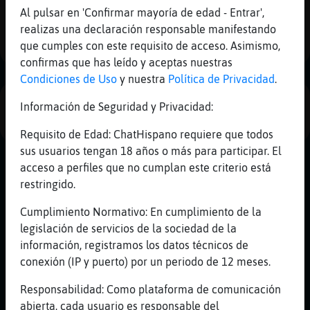
Mis
Al pulsar en 'Confirmar mayoría de edad - Entrar',
blogs
1
realizas una declaración responsable manifestando
que cumples con este requisito de acceso. Asimismo,
confirmas que has leído y aceptas nuestras
Condiciones de Uso
y nuestra
Política de Privacidad
.
Mis
foros
PUBLICIDAD
Información de Seguridad y Privacidad:
Requisito de Edad: ChatHispano requiere que todos
sus usuarios tengan 18 años o más para participar. El
Registr
acceso a perfiles que no cumplan este criterio está
un
restringido.
canal
Cumplimiento Normativo: En cumplimiento de la
legislación de servicios de la sociedad de la
información, registramos los datos técnicos de
Más
conexión (IP y puerto) por un periodo de 12 meses.
gestion
Responsabilidad: Como plataforma de comunicación
abierta, cada usuario es responsable del