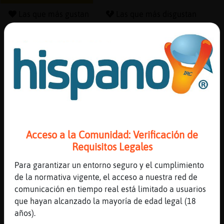
Las que más gustan
Las que más disgustan
Canal #mas_de_30
-
02/12/2022 20:21
Reserva
alias
Raton\Suave
: CaimanConPereza dijiste
ese... y pregunto ?ߣual??
JajaJajaJajaJajaJajaJaja
Actuali
CaimanConPereza
: me perdio ajaja
contras
Raton\Suave
: CaimanConPereza
sehhhhhhhh
Acceso a la Comunidad: Verificación de
Raton\Suave
: ---("\^.^)("\---
Requisitos Legales
("\^.^)("\
Actuali
Raton\Suave
: --- /")^.^)/")---
Para garantizar un entorno seguro y el cumplimiento
IP
/")^.^)/")
de la normativa vigente, el acceso a nuestra red de
virtual
...
comunicación en tiempo real está limitado a usuarios
que hayan alcanzado la mayoría de edad legal (18
40 líneas de 3 usuarios
834 visitas
-17 puntos
años).