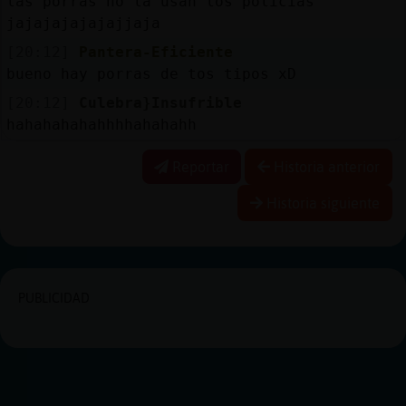
las porras no la usan los policias
jajajajajajajjaja
[20:12]
Pantera-Eficiente
bueno hay porras de tos tipos xD
[20:12]
Culebra}Insufrible
hahahahahahhhhahahahh
Reportar
Historia anterior
Historia siguiente
PUBLICIDAD