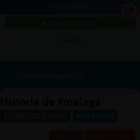
CHAT HISPANO
¡Chatea sin publicidad!
PUBLICIDAD
Iniciar
sesión
Portada
Historias
Canal #malaga
2023-04-12
64374a0e68140360e50a413c
¡Chatea
sin
publici
Historia de #malaga
12/04/2023 20:05
828 visitas
Crear
una
Reportar
Historia anterior
cuenta