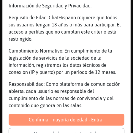
Información de Seguridad y Privacidad:
[20:10]
Culebra}Insufrible
Bufalo\Tenaz como juegue como contra el
Requisito de Edad: ChatHispano requiere que todos
villareal
sus usuarios tengan 18 años o más para participar. El
[20:10]
Pantera-Eficiente
acceso a perfiles que no cumplan este criterio está
yo creo q ganara si
restringido.
[20:10]
Culebra}Insufrible
Cumplimiento Normativo: En cumplimiento de la
mejor que no salgan
legislación de servicios de la sociedad de la
[20:10]
Bufalo\Tenaz
información, registramos los datos técnicos de
al final me paso al atletico chumbera
conexión (IP y puerto) por un periodo de 12 meses.
[20:10]
Pantera-Eficiente
Responsabilidad: Como plataforma de comunicación
en europa se crecen
abierta, cada usuario es responsable del
[20:10]
Cobaya}ConPereza
cumplimiento de las normas de convivencia y del
hoy gana el chelsea
contenido que genera en las salas.
[20:10]
Cobaya}ConPereza
Confirmar mayoría de edad - Entrar
xD
[20:11]
Bufalo\Tenaz