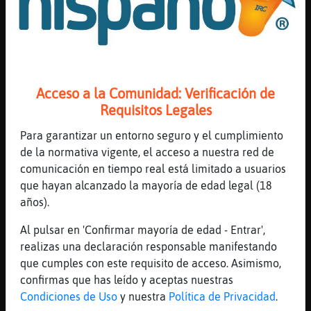
Pantera-Eficiente ha escrito 115 líneas, el
0% de las lineas del canal y está en la 42º
posición . .Línea aleatoria: ( 1.4. 12:11 )
"q bien xD , ojala dureis mucho tiempo" .Si
quieres el Ranking entero escribe : !Web
Acceso a la Comunidad: Verificación de
[20:09]
Pantera-Eficiente
Requisitos Legales
jeje
[20:09]
Culebra}Insufrible
Para garantizar un entorno seguro y el cumplimiento
Pantera-Eficiente el manchester si
de la normativa vigente, el acceso a nuestra red de
comunicación en tiempo real está limitado a usuarios
[20:10]
Culebra}Insufrible
que hayan alcanzado la mayoría de edad legal (18
pero es mañana
años).
[20:10]
Pantera-Eficiente
hoy el mandril
Al pulsar en 'Confirmar mayoría de edad - Entrar',
realizas una declaración responsable manifestando
[20:10]
Bufalo\Tenaz
que cumples con este requisito de acceso. Asimismo,
ganara hoy el madrid no?
confirmas que has leído y aceptas nuestras
[20:10]
Culebra}Insufrible
Condiciones de Uso
y nuestra
Política de Privacidad
.
Pantera-Eficiente asi lo vere claro