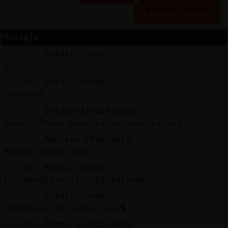
Historia siguiente
Mensaje
Reserva
[20:05]
Bufalo\Tenaz
alias
@
[20:05]
Bufalo\Tenaz
rebuenas
Actuali
[20:05]
Culebra}Insufrible
contras
Bufalo\Tenaz nassssssssssssssssssss
[20:06]
Pantera-Eficiente
Bufalo\Tenaz nass
Actuali
[20:06]
Bufalo\Tenaz
IP
[Culebra}Insufrible] jefeeee
virtual
[20:06]
Bufalo\Tenaz
[Pantera-Eficiente] nas�
[20:06]
Pantera-Eficiente