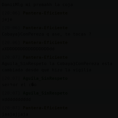
Mis
DaniiMlg mi premahh la coja
blogs
[20:06]
Pantera-Eficiente
jeje
[20:06]
Pantera-Eficiente
Mis
Cobaya}ConPereza q ase, te tocas ?
foros
[20:06]
Pantera-Eficiente
xXDDDDDDDDDDDDDDDDdd
[20:07]
Pantera-Eficiente
Registr
Aguila_SinRespeto la Cobaya}ConPereza esta
un
cambiada desde que hizo la vigilia
canal
[20:07]
Aguila_SinRespeto
serᠰor el c�o
[20:07]
Aguila_SinRespeto
xdddddddddd
Más
gestion
[20:07]
Pantera-Eficiente
jaajajjaja