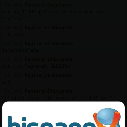
[20:08]
Pantera-Eficiente
Aguila_SinRespeto el cirio boing 747
trasero ?
[20:08]
Aguila_SinRespeto
sisisiis
[20:08]
Aguila_SinRespeto
jajajajjajaja
[20:08]
Pantera-Eficiente
oju , q lagrimal xDDDDDd
[20:08]
Aguila_SinRespeto
xdd
[20:09]
Pantera-Eficiente
Culebra}Insufrible veras el futbol no ?
[20:09]
Pantera-Eficiente
.lineas
[20:09]
Mosquito{ConTimidez