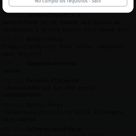
No cumplo los requisitos - Salir
aver lo que hacen
[20:11]
Culebra}Insufrible
Bufalo\Tenaz yo no cambio soy betico de
nacimiento y morire betico este donde este
[20:11]
Bufalo\Tenaz
[Cobaya}ConPereza] sino saltas revientas
maxo jejjejej
[20:11]
Cobaya}ConPereza
xddddd
[20:11]
Pantera-Eficiente
Cobaya}ConPereza haz una porra
xDDDDDDDDDDDa
[20:11]
Bufalo\Tenaz
[Culebra}Insufrible] ni yo ni yo siempre
hala madrid
[20:11]
Culebra}Insufrible