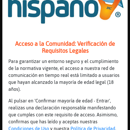
[00:19]
Aguila{Debil
psssssss
[00:19]
Aguila{Debil
kerosos
[00:19]
Aguila{Debil
Acceso a la Comunidad: Verificación de
ACTION cierra el chiringuito
Requisitos Legales
[00:19]
Aguila{Debil
Para garantizar un entorno seguro y el cumplimiento
xD
de la normativa vigente, el acceso a nuestra red de
[00:19]
Jirafa}Eficiente
comunicación en tiempo real está limitado a usuarios
https://youtu.be/2gyHRp_qxEU
que hayan alcanzado la mayoría de edad legal (18
[00:19]
Libelula-Elocuente
años).
YouTube Titulo: Leoni Torres - Idilio
Al pulsar en 'Confirmar mayoría de edad - Entrar',
(Video Oficial) [Remaster | HD] Duración:
realizas una declaración responsable manifestando
5M39S Enviado por: Leoni Torres
que cumples con este requisito de acceso. Asimismo,
[00:19]
RanaDelMonton
confirmas que has leído y aceptas nuestras
K mala gente x.D
Condiciones de Uso
y nuestra
Política de Privacidad
.