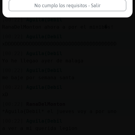
[00:21]
Aguila{Debil
No cumplo los requisitos - Salir
buenooo
[00:22]
Aguila{Debil
RanaDelMonton ahora a por el minib�s!
[00:22]
Aguila{Debil
xDDDDDDDDDDDDDDDDDDDDDDDDDDDDDDDDDDDDD
[00:22]
Aguila{Debil
Yo he llegao ayer de malaga
[00:22]
Aguila{Debil
me baje por semana santa
[00:22]
Aguila{Debil
xD
[00:22]
RanaDelMonton
*Aguila{Debil* el jueves voy a por uno
[00:22]
Aguila{Debil
a ver a mi querida legion