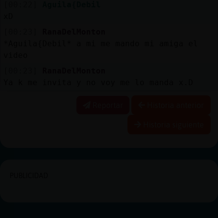
[00:22]
Aguila{Debil
xD
[00:23]
RanaDelMonton
*Aguila{Debil* a mi me mando mi amiga el
video
[00:23]
RanaDelMonton
Ya k me invita y no voy me lo manda x.D
Reportar
Historia anterior
Historia siguiente
PUBLICIDAD