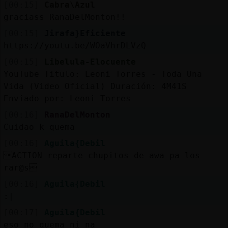
Mis
[00:15]
Cabra\Azul
blogs
graciass RanaDelMonton!!
[00:15]
Jirafa}Eficiente
https://youtu.be/WOaVhrDLVzQ
[00:15]
Libelula-Elocuente
Mis
YouTube Titulo: Leoni Torres - Toda Una
foros
Vida (Video Oficial) Duración: 4M41S
Enviado por: Leoni Torres
[00:16]
RanaDelMonton
Registr
Cuidao k quema
un
[00:16]
Aguila{Debil
canal
ACTION reparte chupitos de awa pa los
rar@s
[00:16]
Aguila{Debil
Más
:|
gestion
[00:17]
Aguila{Debil
eso no quema ni na