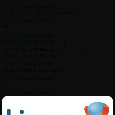
[00:17]
Aguila{Debil
pa que veais que me preocupo :$
[00:17]
Aguila{Debil
xDD
[00:17]
Aguila{Debil
axa? yo soy de allianz :|
[00:18]
RanaDelMonton
*Aguila{Debil* lo tuyo es el bar x.D
[00:18]
Aguila{Debil
RanaDelMonton totalmente
[00:19]
Aguila{Debil
xD
[00:19]
Aguila{Debil
VES?
[00:19]
Aguila{Debil
ni un gracias ni na