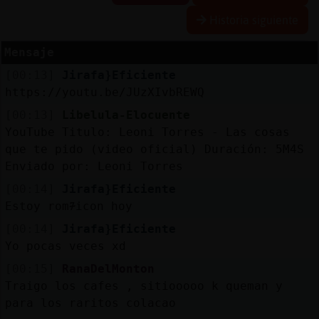
Historia siguiente
Mensaje
Reserva
[00:13]
Jirafa}Eficiente
alias
https://youtu.be/JUzXIvbREWQ
[00:13]
Libelula-Elocuente
YouTube Titulo: Leoni Torres - Las cosas
Actuali
que te pido (video oficial) Duración: 5M4S
contras
Enviado por: Leoni Torres
[00:14]
Jirafa}Eficiente
Estoy rom᮴icon hoy
Actuali
[00:14]
Jirafa}Eficiente
IP
Yo pocas veces xd
virtual
[00:15]
RanaDelMonton
Traigo los cafes , sitiooooo k queman y
para los raritos colacao