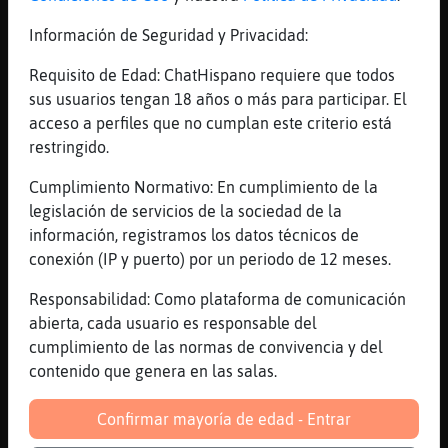
[00:19]
Aguila{Debil
Información de Seguridad y Privacidad:
meh
[00:19]
Aguila{Debil
Requisito de Edad: ChatHispano requiere que todos
xD
sus usuarios tengan 18 años o más para participar. El
acceso a perfiles que no cumplan este criterio está
[00:19]
RanaDelMonton
restringido.
*Aguila{Debil* como andas ???
[00:20]
RanaDelMonton
Cumplimiento Normativo: En cumplimiento de la
*hombre38xchicaahora* yo tengo ganas de
legislación de servicios de la sociedad de la
dormir
información, registramos los datos técnicos de
conexión (IP y puerto) por un periodo de 12 meses.
[00:20]
Aguila{Debil
RanaDelMonton Pues ahi ando, hasta los eggs
Responsabilidad: Como plataforma de comunicación
de currar y tal pero weno
abierta, cada usuario es responsable del
[00:20]
RanaDelMonton
cumplimiento de las normas de convivencia y del
*Aguila{Debil* no es bueno currar tanto
contenido que genera en las salas.
[00:21]
RanaDelMonton
Confirmar mayoría de edad - Entrar
*Aguila{Debil* yo por fin deje el taxi x.D