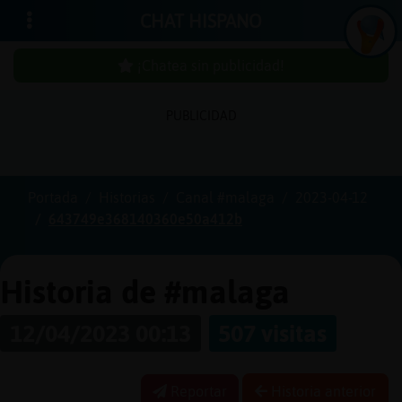
CHAT HISPANO
¡Chatea sin publicidad!
PUBLICIDAD
Iniciar
sesión
Portada
Historias
Canal #malaga
2023-04-12
643749e368140360e50a412b
¡Chatea
sin
publici
Historia de #malaga
12/04/2023 00:13
507 visitas
Crear
una
Reportar
Historia anterior
cuenta