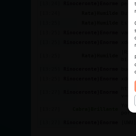
[13:24]
Rinoceronte}Enorme
pero
[13:24]
Rata}Humilde
Buf,
[13:25]
Rata}Humilde
Esto
[13:25]
Rinoceronte}Enorme
vamon
[13:25]
Rinoceronte}Enorme
xddd
[Rin
[13:25]
Rata}Humilde
birr
[13:25]
Rinoceronte}Enorme
buen
[13:25]
Rinoceronte}Enorme
xdd
http
[13:27]
Rinoceronte}Enorme
v=cH
YouT
[13:27]
Cabra}Brillante
por:
[13:27]
Rinoceronte}Enorme
[UWU