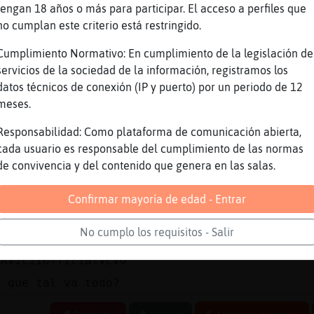
 na
tengan 18 años o más para participar. El acceso a perfiles que
no cumplan este criterio está restringido.
 yo tampoco
y hiperantiproductiva hoy
Cumplimiento Normativo: En cumplimiento de la legislación de
servicios de la sociedad de la información, registramos los
os de ca񡳠Rata}Humilde
datos técnicos de conexión (IP y puerto) por un periodo de 12
dddddddd
meses.
oceronte}Enorme] Vamos. Yo me como los cacaos
Responsabilidad: Como plataforma de comunicación abierta,
a XD
cada usuario es responsable del cumplimiento de las normas
a opci�n
de convivencia y del contenido que genera en las salas.
Confirmar mayoría de edad - Entrar
s://www.youtube.com/watch?
HLHGNpCSA&list=RD60ItHLz5WEA&index=4
No cumplo los requisitos - Salir
ube Titulo: Avicii - Waiting For Love Duració
 AviciiOfficialVEVO
] que tal va todo?