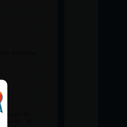
deo] Duración:
tascador de
 y usador de