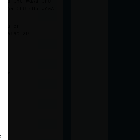
 cHu ChU WaAa ChU
 WaAa ChU cHu wAaA
 sea or
bacalao XD
****
s