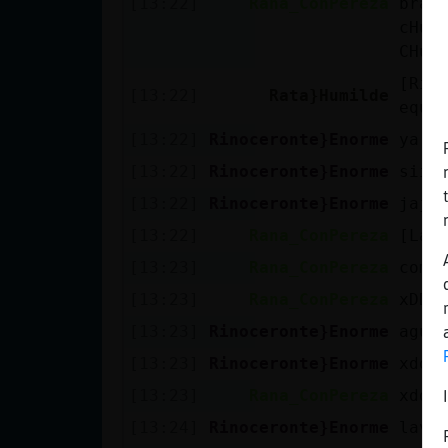
[13:22]
Rana_ConPereza
brag
Mis blogs
cHu 
CHu 
[Rin
[13:22]
Rata}Humilde
Mis foros
equi
[13:22]
Rinoceronte}Enorme
ya de
[13:22]
Rinoceronte}Enorme
siii
Registrar
[13:22]
Rinoceronte}Enorme
jaja
un canal
[13:22]
Rana_ConPereza
[Lad
[13:23]
Rana_ConPereza
como
[13:23]
Rana_ConPereza
xDDD
Más
gestiones
[13:23]
Rinoceronte}Enorme
agua
[13:23]
Rinoceronte}Enorme
xddd
[13:23]
Rana_ConPereza
xddd
[13:24]
Rinoceronte}Enorme
lavi