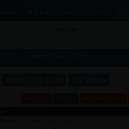
Bus
Normas
Gestiones
Contacto
Ayuda
PUBLICIDAD
23-02-08
63e44988e377c4451d74551f
a
08/02/2023 13:19
557 visitas
Reportar
Volver
Historia anterior
je
a}Humilde] reee y tal :3:3