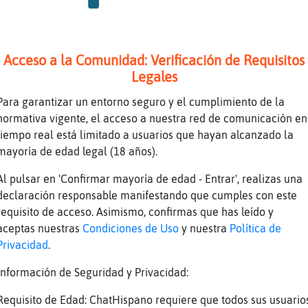
as de cuello fino a pares CHUUUUUU CHUUU WAAA
wAaA CHu CHu Waaa CHUUUUUU CHUUU WAAA cHu ChU
CHu Waaa
oceronte}Enorme] Dos saludos seguidos. Aunque
Acceso a la Comunidad: Verificación de Requisitos
vocación me lo voy a tomar como que parto el 
Legales
spert󠬡 fiera
Para garantizar un entorno seguro y el cumplimiento de la
iiiii Rata}Humilde
normativa vigente, el acceso a nuestra red de comunicación en
tiempo real está limitado a usuarios que hayan alcanzado la
jajjajajaja
mayoría de edad legal (18 años).
yCyanuro] carneee congelaaaa caducaaa :******
Al pulsar en 'Confirmar mayoría de edad - Entrar', realizas una
 pases por la costa poco veras
declaración responsable manifestando que cumples con este
DDDD
requisito de acceso. Asimismo, confirmas que has leído y
aceptas nuestras
Condiciones de Uso
y nuestra
Política de
Privacidad
.
ddddd
dd
Información de Seguridad y Privacidad:
rgensanta no tengo ganas de hacer na
Requisito de Edad: ChatHispano requiere que todos sus usuario