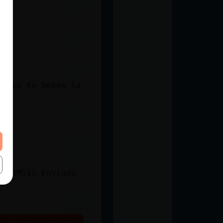
 y tú te bebes la
n: 3M51S Enviado