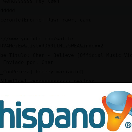
] wenassssss rey le�n
dddddd
oceronte}Enorme] Rawr rawr, camu
s://www.youtube.com/watch?
XRV4MezEw&list=RD60ItHLz5WEA&index=2
ube Titulo: Cher - Believe [Official Music Vi
S Enviado por: Cher
_ConPereza] heeeey marianto񥴡
a}Humilde] wenassssssssss pesiosa
yCyanuro]
�n
s a la pared que esta Rinoceronte}Enorme desa
rias de 2 en 2 de lunes a domingos y festivos