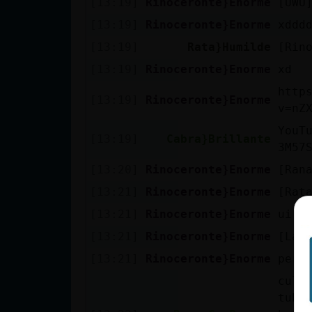
[13:19]
Rinoceronte}Enorme
[UWU
cuenta
[13:19]
Rinoceronte}Enorme
xddd
[13:19]
Rata}Humilde
[Rin
[13:19]
Rinoceronte}Enorme
xd
Reservar
http
alias
[13:19]
Rinoceronte}Enorme
v=nZ
YouT
[13:19]
Cabra}Brillante
3M57
Actualizar
[13:20]
Rinoceronte}Enorme
[Rana
contraseña
[13:21]
Rinoceronte}Enorme
[Rat
[13:21]
Rinoceronte}Enorme
ui
[13:21]
Rinoceronte}Enorme
[Lad
Actualizar
IP virtual
[13:21]
Rinoceronte}Enorme
perd
culo
tube