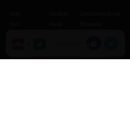
Chat
Contacto
Condiciones de uso
Foro
Ayuda
Privacidad
Blogs
Política de cookies
|
Compartir en:
Facebook
Twitter
4
Noticias
Soporte
Normas
Anunciantes
Estadísticas
Historias
Tu foro gratis