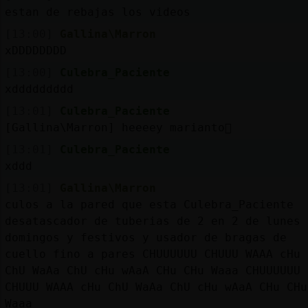
estan de rebajas los videos
[13:00]
Gallina\Marron
xDDDDDDDD
[13:00]
Culebra_Paciente
xddddddddd
[13:01]
Culebra_Paciente
[Gallina\Marron] heeeey marianto񥴡
[13:01]
Culebra_Paciente
xddd
[13:01]
Gallina\Marron
culos a la pared que esta Culebra_Paciente
desatascador de tuberias de 2 en 2 de lunes 
domingos y festivos y usador de bragas de
cuello fino a pares CHUUUUUU CHUUU WAAA cHu
ChU WaAa ChU cHu wAaA CHu CHu Waaa CHUUUUUU
CHUUU WAAA cHu ChU WaAa ChU cHu wAaA CHu CHu
Waaa