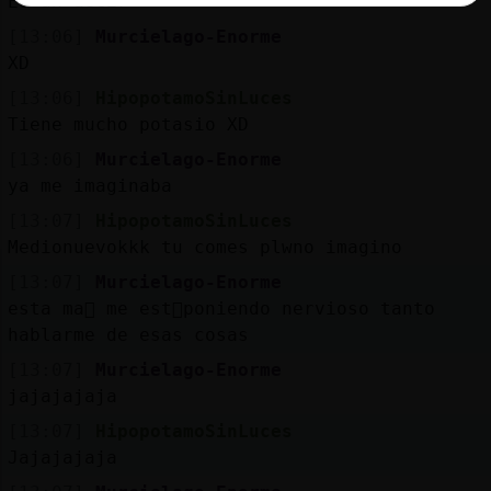
Es un decir
[13:06]
Murcielago-Enorme
XD
[13:06]
HipopotamoSinLuces
Tiene mucho potasio XD
[13:06]
Murcielago-Enorme
ya me imaginaba
[13:07]
HipopotamoSinLuces
Medionuevokkk tu comes plᴡno imagino
[13:07]
Murcielago-Enorme
esta ma񡮡 me est᳠poniendo nervioso tanto
hablarme de esas cosas
[13:07]
Murcielago-Enorme
jajajajaja
[13:07]
HipopotamoSinLuces
Jajajajaja