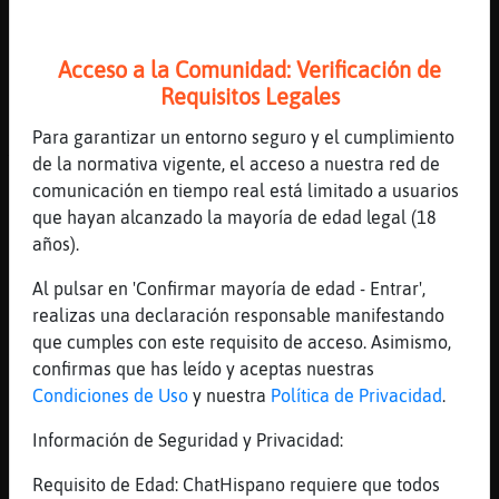
*Dj_SiEX* politaaa
***************************
Acceso a la Comunidad: Verificación de
[10:20]
Mosca}Suave
Requisitos Legales
Rinoceronte\Rapaz :******** xD
[10:20]
Mosca}Suave
Para garantizar un entorno seguro y el cumplimiento
Turismo chateril.
de la normativa vigente, el acceso a nuestra red de
comunicación en tiempo real está limitado a usuarios
[10:20]
Rinoceronte\Rapaz
que hayan alcanzado la mayoría de edad legal (18
[Mosca}Suave] :****************
años).
[10:20]
Mosca}Suave
:D
Al pulsar en 'Confirmar mayoría de edad - Entrar',
realizas una declaración responsable manifestando
[10:20]
Rinoceronte\Rapaz
que cumples con este requisito de acceso. Asimismo,
xdd
confirmas que has leído y aceptas nuestras
[10:21]
Mapache{ConBravura
Condiciones de Uso
y nuestra
Política de Privacidad
.
Https://www.youtube.com/watch?v=HSpeF-
Bu26E&list=RDMM&index=5
Información de Seguridad y Privacidad:
[10:21]
Pez}Debil
Requisito de Edad: ChatHispano requiere que todos