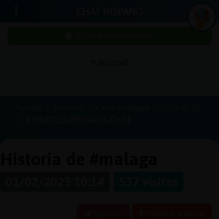
CHAT HISPANO
¡Chatea sin publicidad!
PUBLICIDAD
Iniciar
sesión
Portada
Historias
Canal #malaga
2023-02-01
63db0f711b29690403627e3d
¡Chatea
sin
publici
Historia de #malaga
01/02/2023 10:14
537 visitas
Crear
una
Reportar
Historia anterior
cuenta