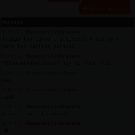
Historia siguiente
Mensaje
Reserva
[10:14]
Mapache{ConBravura
alias
Traigo los cafes , sitiooooo k queman y
para los raritos colacao
[10:15]
Mapache{ConBravura
Actuali
*Rinoceronte\Rapaz* hoy no hace frio
contras
[10:15]
Rinoceronte\Rapaz
no?
[10:15]
Rinoceronte\Rapaz
Actuali
xddd
IP
[10:15]
Mapache{ConBravura
virtual
A ver , hace lo normal
[10:15]
Mapache{ConBravura
4�