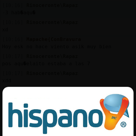
Mis
[10:16]
Rinoceronte\Rapaz
blogs
-3 hab�aqu�
[10:16]
Rinoceronte\Rapaz
xd
Mis
[10:16]
Mapache{ConBravura
foros
Hoy esk no hace viento asik muy bien
[10:17]
Rinoceronte\Rapaz
pos aqu�elaito estaba a las 7
Registr
[10:17]
Rinoceronte\Rapaz
un
xdd
canal
[10:19]
Mapache{ConBravura
*Rinoceronte\Rapaz* hoy te dejo mi manta
x.D
[10:19]
Rinoceronte\Rapaz
Más
siiiiiiiii
gestion
[10:19]
Mapache{ConBravura