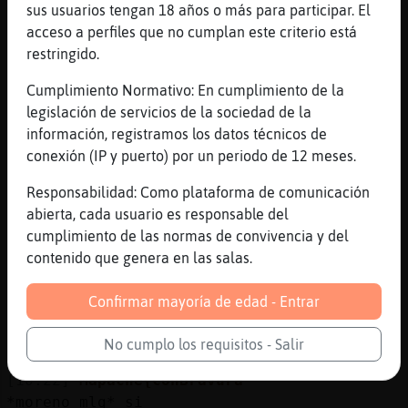
YouTube Titulo: Manolo Garcia - Pajaros de
sus usuarios tengan 18 años o más para participar. El
Barro Duración: 4M13S Enviado por:
acceso a perfiles que no cumplan este criterio está
manologarciaVEVO
restringido.
[10:21]
Mapache{ConBravura
Cumplimiento Normativo: En cumplimiento de la
*Mosca}Suave* reeee x.D
legislación de servicios de la sociedad de la
[10:21]
Mosca}Suave
información, registramos los datos técnicos de
re Mapache{ConBravura. xD
conexión (IP y puerto) por un periodo de 12 meses.
[10:21]
Mosca}Suave
Responsabilidad: Como plataforma de comunicación
Calambre!!!!!!!!
abierta, cada usuario es responsable del
[10:21]
Mapache{ConBravura
cumplimiento de las normas de convivencia y del
*moreno_mlg* ignora y listo
contenido que genera en las salas.
[10:22]
Mapache{ConBravura
*Calambre* esta dormido
Confirmar mayoría de edad - Entrar
[10:22]
Mosca}Suave
No cumplo los requisitos - Salir
hahaha
[10:22]
Mapache{ConBravura
*moreno_mlg* si