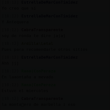
[18:12]
EstrellaDeMarConTimidez
Yo creo que si
[18:12]
EstrellaDeMarConTimidez
Y Antequera
[18:12]
CabraTransparente
soy de ronda te dire jajaj
[18:12]
Ardilla\Letal
Pues para recomendarle otros sitios
[18:12]
EstrellaDeMarConTimidez
Ahh jjj
[18:12]
Rana{ConPereza
En laaontaña a mevado
[18:12]
Rana{ConPereza
Estuve el miercoles
[18:12]
CabraTransparente
la monta񡠰ero de marbella i eso