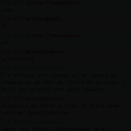
[18:02]
Jirafa\Transparente
Juas
[18:02]
Delfin{Debil
🫣
[18:02]
Jirafa\Transparente
xD
[18:02]
Raton}Pedante
ajajjajajaj
[18:02]
Rana{ConPereza
T e hablado bien bromas si no tbmola no
tbmeyas en un chat de ciento de personas y
halla por privado con quien quieras
[18:02]
Gata{SinLuces
Rezpeta k no entre a lifar ni kiera nada
contigo! Rana{ConPereza
[18:02]
Rana{ConPereza
Aquie nra tobdios ubpeores que yo pila