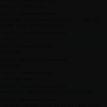
[18:26]
Rana{ConPereza
Deja el público ya
[18:27]
Serpiente_Feroz
no no yo los privados no entro... que ahi
puede pasar cualquier cosa
[18:27]
Jirafa\Transparente
Jajaja
[18:27]
Caracol{Letal
Holaaaaa
[18:28]
Bufalo}ConInquietud
Hola ana
[18:29]
Caracol{Letal
Hola agitanao
[18:29]
Jirafa\Transparente
Madre mia como se nota el frio ahora🥶
[18:29]
Serpiente_Feroz
[Jirafa\Transparente] ya veras esta noche