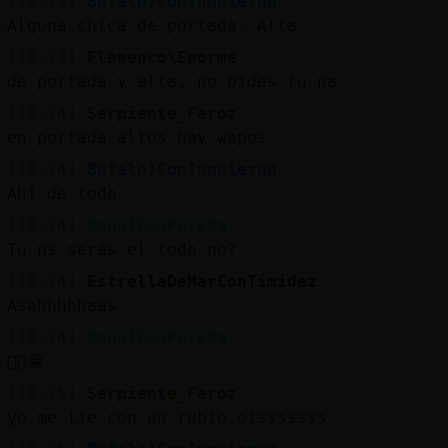
[18:23]
Bufalo}ConInquietud
Alguna chica de portada. Alta
[18:23]
Flamenco\Enorme
de portada y alta, no pides tu na
[18:24]
Serpiente_Feroz
en portada altos hay wapos
[18:24]
Bufalo}ConInquietud
Ahí de todo
[18:24]
Rana{ConPereza
Tu ns serás el todo no?
[18:24]
EstrellaDeMarConTimidez
Asahhhhhaas
[18:24]
Rana{ConPereza
😮‍💨😁
[18:25]
Serpiente_Feroz
yo me lie con un rubio oisssssss