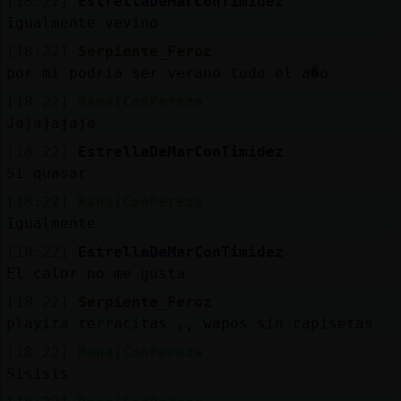
[18:22]
EstrellaDeMarConTimidez
Igualmente vevino
[18:22]
Serpiente_Feroz
por mi podria ser verano todo el a�o
[18:22]
Rana{ConPereza
Jajajajaja
[18:22]
EstrellaDeMarConTimidez
Si quasar
[18:22]
Rana{ConPereza
Igualmente
[18:22]
EstrellaDeMarConTimidez
El calor no me gusta
[18:22]
Serpiente_Feroz
playita terracitas ,, wapos sin capisetas
[18:22]
Rana{ConPereza
Sisisis