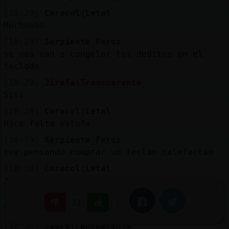
[18:29]
Caracol{Letal
Muchoooo
[18:29]
Serpiente_Feroz
se nos van a congelar los deditos en el
teclado
[18:29]
Jirafa\Transparente
Sisi
[18:29]
Caracol{Letal
Hace falta estufa
[18:29]
Serpiente_Feroz
toy pensando comprar un teclao calefactao
[18:30]
Caracol{Letal
Jajajajaja quassr
[18:30]
Jirafa\Transparente
|
Facebook
Twitter
11
Yo ya tengo las manos heladas
[18:30]
CabraTransparente