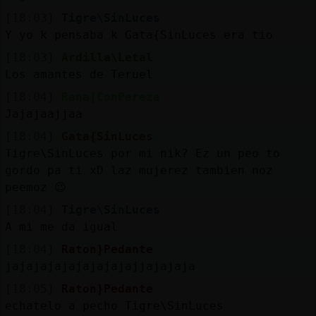
[18:03]
Tigre\SinLuces
Y yo k pensaba k Gata{SinLuces era tio
[18:03]
Ardilla\Letal
Los amantes de Teruel
[18:04]
Rana{ConPereza
Jajajaajjaa
[18:04]
Gata{SinLuces
Tigre\SinLuces por mi nik? Ez un peo to
gordo pa ti xD laz mujerez tambien noz
peemoz 😉
[18:04]
Tigre\SinLuces
A mi me da igual
[18:04]
Raton}Pedante
jajajajajajajajajajjajajaja
[18:05]
Raton}Pedante
echatelo a pecho Tigre\SinLuces