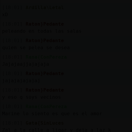
[18:01]
Ardilla\Letal
xD
[18:01]
Raton}Pedante
peleando en todas las salas
[18:01]
Raton}Pedante
quien se pelea se desea
[18:01]
Rana{ConPereza
Jajajaajjajajaja
[18:01]
Raton}Pedante
jajajajajajaj
[18:01]
Raton}Pedante
y eso q soys vecinos
[18:01]
Rana{ConPereza
Marine lo siento es que es el amor
[18:01]
Gata{SinLuces
Zal a la calle a ligar y deja a laz k