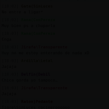
[18:02]
Gata{SinLuces
No entre a ligar*
[18:02]
Rana{ConPereza
Muy bien ps a chuparla
[18:03]
Rana{ConPereza
Enga
[18:03]
Jirafa\Transparente
Huy no me estoy enterando de nada xD
[18:03]
Ardilla\Letal
Jajaja
[18:03]
Delfin{Debil
Chica gorda yo tampoco…
[18:03]
Jirafa\Transparente
Jajaja
[18:03]
Raton}Pedante
Tigre\SinLuces cocineroooooo