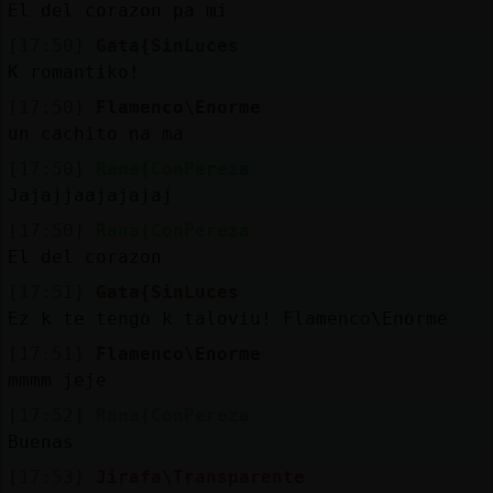
El del corazon pa mi
[17:50]
Gata{SinLuces
K romantiko!
[17:50]
Flamenco\Enorme
un cachito na ma
[17:50]
Rana{ConPereza
Jajajjaajajajaj
[17:50]
Rana{ConPereza
El del corazon
[17:51]
Gata{SinLuces
Ez k te tengo k taloviu! Flamenco\Enorme
[17:51]
Flamenco\Enorme
mmmm jeje
[17:52]
Rana{ConPereza
Buenas
[17:53]
Jirafa\Transparente