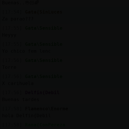
Buenas..🖖🏻🌈
[17:54]
Gata{SinLuces
Za parao???
[17:55]
Gata\Sensible
Heyyy
[17:55]
Gata\Sensible
Yo chico fem lenc
[17:56]
Gata\Sensible
Torre
[17:56]
Gata\Sensible
X carihuela
[17:56]
Delfin{Debil
Buenas tardes
[17:58]
Flamenco\Enorme
hola Delfin{Debil
[17:58]
Rana{ConPereza