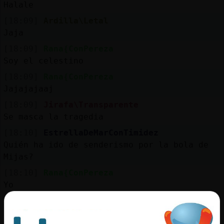
Halale
[18:09]
Ardilla\Letal
Jaja
[18:09]
Rana{ConPereza
Soy el celestino
[18:09]
Rana{ConPereza
Jajajajaaj
[18:09]
Jirafa\Transparente
Se masca la tragedia
[18:10]
EstrellaDeMarConTimidez
Quién ha ido de senderismo por la bola de
Mijas?
[18:10]
Rana{ConPereza
Yo
[18:10]
Rana{ConPereza
Antes trabajaba ahi