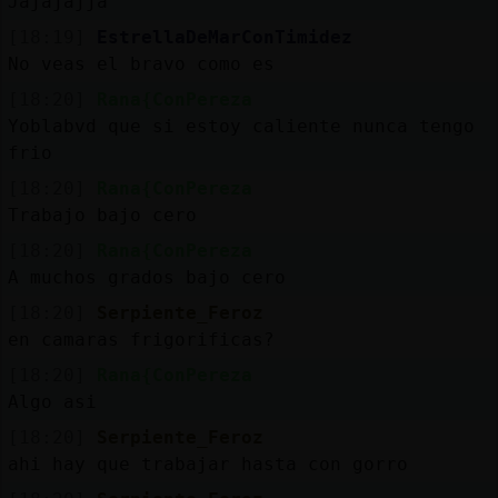
Jajajajja
[18:19]
EstrellaDeMarConTimidez
No veas el bravo como es
[18:20]
Rana{ConPereza
Yoblabvd que si estoy caliente nunca tengo
frio
[18:20]
Rana{ConPereza
Trabajo bajo cero
[18:20]
Rana{ConPereza
A muchos grados bajo cero
[18:20]
Serpiente_Feroz
en camaras frigorificas?
[18:20]
Rana{ConPereza
Algo asi
[18:20]
Serpiente_Feroz
ahi hay que trabajar hasta con gorro