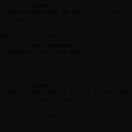
[18:16]
Serpiente_Feroz
[CabraTransparente] iba para la zona de
ardales
[18:16]
Serpiente_Feroz
mi destino era Alora
[18:16]
CabraTransparente
[Serpiente_Feroz] annn buen sitio tb
[18:18]
Serpiente_Feroz
[pixita_brava]
vivesssssssssssssssssssssssssssss
[18:18]
Serpiente_Feroz
[pixita_brava] hoy con el frio que hace mas
que brava estara escondiilla jjijijijij
[18:19]
Serpiente_Feroz
le vas a tener que poner bufandita
[18:19]
Rana{ConPereza