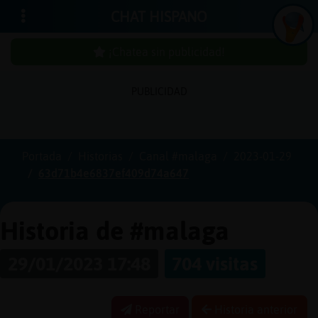
CHAT HISPANO
¡Chatea sin publicidad!
In
ic
ia
r
e
s
ió
n
PUBLICIDAD
s
Portada
Historias
Canal #malaga
2023-01-29
¡C
h
a
te
a
in
u
b
lic
id
a
d
63d71b4e6837ef409d74a647
s
p
!
Historia de #malaga
29/01/2023 17:48
704 visitas
C
r
e
a
r
n
a
u
e
n
ta
u
c
Reportar
Historia anterior