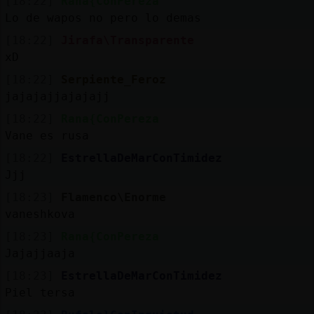
[18:22]
Rana{ConPereza
Lo de wapos no pero lo demas
[18:22]
Jirafa\Transparente
xD
[18:22]
Serpiente_Feroz
jajajajjajajajj
[18:22]
Rana{ConPereza
Vane es rusa
[18:22]
EstrellaDeMarConTimidez
Jjj
[18:23]
Flamenco\Enorme
vaneshkova
[18:23]
Rana{ConPereza
Jajajjaaja
[18:23]
EstrellaDeMarConTimidez
Piel tersa