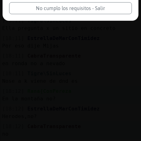
[18:11]
Gata\Sensible
No cumplo los requisitos - Salir
Hola
[18:11]
Tigre\SinLuces
Ella pregunta x un sitio en concreto
[18:11]
EstrellaDeMarConTimidez
Por eso dije Mijas
[18:11]
CabraTransparente
en ronda no a nevado
[18:11]
Tigre\SinLuces
Nose a k viene de dnd es
[18:12]
Rana{ConPereza
En la montaña no?
[18:12]
EstrellaDeMarConTimidez
Herodes,no?
[18:12]
CabraTransparente
no