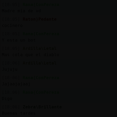
[18:05]
Rana{ConPereza
Madre mía de vd
[18:05]
Raton}Pedante
cocinero
[18:05]
Rana{ConPereza
Y esta un bot
[18:05]
Ardilla\Letal
Mas cola que el diablo
[18:06]
Ardilla\Letal
Jujuju
[18:06]
Rana{ConPereza
Jajaajajaaj
[18:06]
Rana{ConPereza
Digo
[18:06]
Zebra\Brillante
Buenas tardes