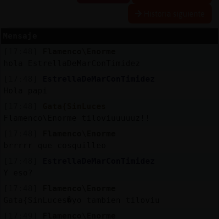
Historia siguiente
R
e
s
e
r
v
a
r
lia
s
Mensaje
a
[17:48]
Flamenco\Enorme
hola EstrellaDeMarConTimidez
A
c
tu
a
liz
a
o
n
tr
a
s
e
ñ
a
[17:48]
EstrellaDeMarConTimidez
r c
Hola papi
[17:48]
Gata{SinLuces
Flamenco\Enorme tiloviuuuuuz!!
A
c
tu
a
liz
a
r
ir
tu
a
[17:48]
Flamenco\Enorme
IP
brrrrr que cosquilleo
v
l
[17:48]
EstrellaDeMarConTimidez
Y eso?
[17:48]
Flamenco\Enorme
M
is
lo
g
s
Gata{SinLuces�yo tambien tiloviu
b
[17:49]
Flamenco\Enorme