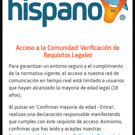
[18:10]
Rana{ConPereza
Las casas blancas las hice yo bueno villas
[18:10]
EstrellaDeMarConTimidez
Es chungi?
[18:10]
Rana{ConPereza
Si
Acceso a la Comunidad: Verificación de
[18:10]
EstrellaDeMarConTimidez
Requisitos Legales
Esta todo nevado eso
Para garantizar un entorno seguro y el cumplimiento
[18:10]
EstrellaDeMarConTimidez
de la normativa vigente, el acceso a nuestra red de
Jo era por llevar a mi niño
comunicación en tiempo real está limitado a usuarios
[18:10]
Rana{ConPereza
que hayan alcanzado la mayoría de edad legal (18
Ahora nos hace tiempo que no voy
años).
[18:11]
Rana{ConPereza
Al pulsar en 'Confirmar mayoría de edad - Entrar',
De dónde eres
realizas una declaración responsable manifestando
[18:11]
EstrellaDeMarConTimidez
que cumples con este requisito de acceso. Asimismo,
Pero si es chingui como que no
confirmas que has leído y aceptas nuestras