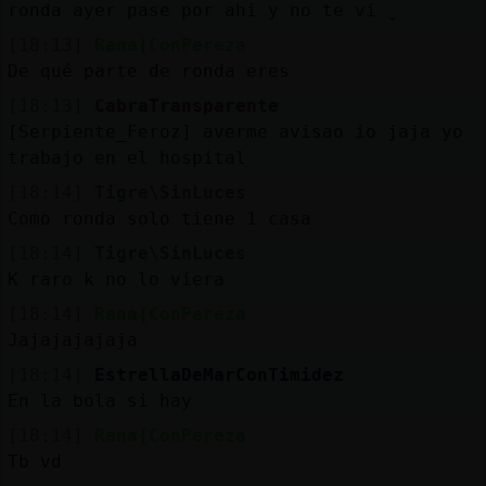
ronda ayer pase por ahi y no te vi ̬
[18:13]
Rana{ConPereza
De qué parte de ronda eres
[18:13]
CabraTransparente
[Serpiente_Feroz] averme avisao io jaja yo
trabajo en el hospital
[18:14]
Tigre\SinLuces
Como ronda solo tiene 1 casa
[18:14]
Tigre\SinLuces
K raro k no lo viera
[18:14]
Rana{ConPereza
Jajajajajaja
[18:14]
EstrellaDeMarConTimidez
En la bola si hay
[18:14]
Rana{ConPereza
Tb vd