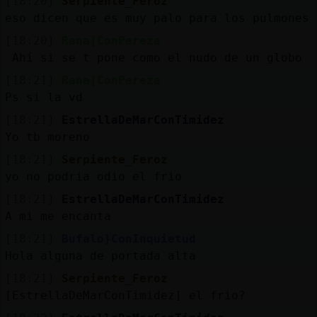
[18:20]
Serpiente_Feroz
eso dicen que es muy palo para los pulmones
[18:20]
Rana{ConPereza
Ahí si se t pone como el nudo de un globo
[18:21]
Rana{ConPereza
Ps si la vd
[18:21]
EstrellaDeMarConTimidez
Yo tb moreno
[18:21]
Serpiente_Feroz
yo no podria odio el frio
[18:21]
EstrellaDeMarConTimidez
A mi me encanta
[18:21]
Bufalo}ConInquietud
Hola alguna de portada alta
[18:21]
Serpiente_Feroz
[EstrellaDeMarConTimidez] el frio?