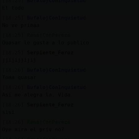
[18:25]
Bufalo}ConInquietud
El todo
[18:25]
Bufalo}ConInquietud
No ve primaa
[18:25]
Rana{ConPereza
Quasar le gusta a lo publico
[18:25]
Serpiente_Feroz
jjijijjijij
[18:26]
Bufalo}ConInquietud
Toma quasar
[18:26]
Bufalo}ConInquietud
Así me alegra la. Vida
[18:26]
Serpiente_Feroz
sisi
[18:26]
Rana{ConPereza
Oye mira el priv no?