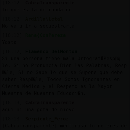
[18:12]
CabraTransparente
lo que es la de ronda no
[18:12]
Ardilla\Letal
No va a ir a secuestrarla
[18:12]
Rana{ConPereza
Yasta
[18:12]
Flamenco-DelMonton
Si una persona tiene mala Ortograf�Resp鴡
le, Si no Pronuncia Bien las Palabras, Resp
鴡le, Si no Sabe lo que se Supone que debe
saber Resp鴡le, Todos Somos Ignorantes en
Cierta Medida y el Respeto es la Mayor
Muestra de Nuestra Educaci�n.
[18:13]
CabraTransparente
aqui ni una gota de nieve
[18:13]
Serpiente_Feroz
[CabraTransparente] mentiroso tu no eres de