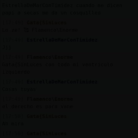
EstrellaDeMarConTimidez cuando me dicen
papi a secas me da un cosquilleo
M
is
r
o
s
[17:49]
Gata{SinLuces
fo
Lo ze! 🥰 Flamenco\Enorme
[17:49]
EstrellaDeMarConTimidez
Jjj
R
e
g
is
tr
a
r
n
a
n
a
[17:49]
Flamenco\Enorme
u
Gata{SinLuces con todo mi ventriculo
c
l
izquierdo
[17:49]
EstrellaDeMarConTimidez
Cosas tuyas
M
á
s
e
s
o
n
e
s
g
[17:49]
Flamenco\Enorme
el derecho es para vane
[17:50]
Gata{SinLuces
Ah mira
[17:50]
Gata{SinLuces