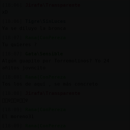
[18:06]
Jirafa\Transparente
xD
[18:06]
Tigre\SinLuces
Ya se diluyo la bronca
[18:07]
Rana{ConPereza
Tu quieres ?
[18:07]
Gata\Sensible
Algún guapito por Torremolinos? Yo 24
añitos jovncito
[18:08]
Rana{ConPereza
Tos los de aquí , se más concreto
[18:08]
Jirafa\Transparente
🤦🏻‍♀️🤦🏻‍♀️🤦🏻‍♀️
[18:09]
Rana{ConPereza
El moreno31
[18:09]
Rana{ConPereza