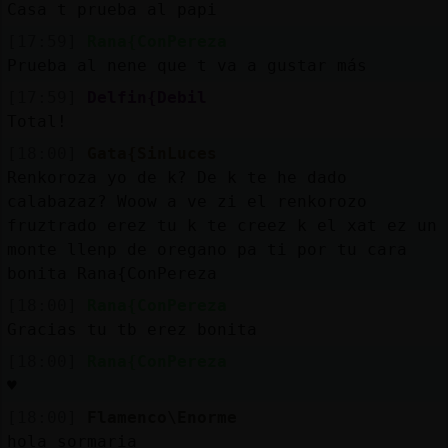
Casa t prueba al papi
[17:59]
Rana{ConPereza
Prueba al nene que t va a gustar más
[17:59]
Delfin{Debil
Total!
[18:00]
Gata{SinLuces
Renkoroza yo de k? De k te he dado
calabazaz? Woow a ve zi el renkorozo
fruztrado erez tu k te creez k el xat ez un
monte llenp de oregano pa ti por tu cara
bonita Rana{ConPereza
[18:00]
Rana{ConPereza
Gracias tu tb erez bonita
[18:00]
Rana{ConPereza
♥️
[18:00]
Flamenco\Enorme
hola sormaria