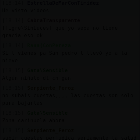
[18:14]
EstrellaDeMarConTimidez
He visto videos
[18:14]
CabraTransparente
[Tigre\SinLuces] que yo sepa no tiene
gracia eso ok
[18:14]
Rana{ConPereza
Si t vienes pa San pedro t llevó yo a la
nieve
[18:15]
Gata\Sensible
Algún niñato dt cn gan
[18:15]
Serpiente_Feroz
no subais cuestas,,,, las cuestas son solo
para bajarlas
[18:15]
Gata\Sensible
Zona carihuela ahora
[18:15]
Serpiente_Feroz
subir cuestas perjudica seriamente la salud