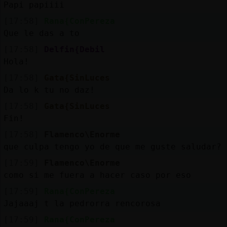
Papi papiiii
[17:58]
Rana{ConPereza
Que le das a to
[17:58]
Delfin{Debil
Hola!
[17:58]
Gata{SinLuces
Da lo k tu no daz!
[17:58]
Gata{SinLuces
Fin!
[17:58]
Flamenco\Enorme
que culpa tengo yo de que me guste saludar?
[17:59]
Flamenco\Enorme
como si me fuera a hacer caso por eso
[17:59]
Rana{ConPereza
Jajaaaj t la pedrorra rencorosa
[17:59]
Rana{ConPereza