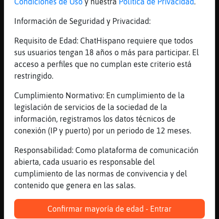
Condiciones de Uso
y nuestra
Política de Privacidad
.
[18:11]
EstrellaDeMarConTimidez
Benalmadena
Información de Seguridad y Privacidad:
[18:11]
Tigre\SinLuces
Requisito de Edad: ChatHispano requiere que todos
Pero y k mas da de dnd sea
sus usuarios tengan 18 años o más para participar. El
[18:11]
Rana{ConPereza
acceso a perfiles que no cumplan este criterio está
Pff es que t pilla lejos ronda
restringido.
[18:11]
Rana{ConPereza
Cumplimiento Normativo: En cumplimiento de la
Y Estepona
legislación de servicios de la sociedad de la
[18:11]
Tigre\SinLuces
información, registramos los datos técnicos de
No entiendo
conexión (IP y puerto) por un periodo de 12 meses.
[18:11]
Rana{ConPereza
Responsabilidad: Como plataforma de comunicación
Pero a nevado todo eso tb
abierta, cada usuario es responsable del
[18:11]
Jirafa\Transparente
cumplimiento de las normas de convivencia y del
Jajajaja
contenido que genera en las salas.
[18:11]
EstrellaDeMarConTimidez
Si
Confirmar mayoría de edad - Entrar