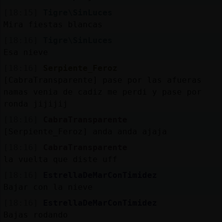
[18:15]
Tigre\SinLuces
Mira fiestas blancas
[18:16]
Tigre\SinLuces
Esa nieve
[18:16]
Serpiente_Feroz
[CabraTransparente] pase por las afueras
namas venia de cadiz me perdi y pase por
ronda jijijij
[18:16]
CabraTransparente
[Serpiente_Feroz] anda anda ajaja
[18:16]
CabraTransparente
la vuelta que diste uff
[18:16]
EstrellaDeMarConTimidez
Bajar con la nieve
[18:16]
EstrellaDeMarConTimidez
Bajas rodando