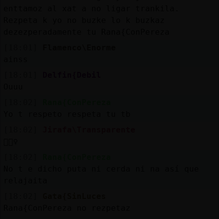
enttamoz al xat a no ligar trankila.
Rezpeta k yo no buzke lo k buzkaz
dezezperadamente tu Rana{ConPereza
[18:01]
Flamenco\Enorme
ainss
[18:01]
Delfin{Debil
Ouuu
[18:02]
Rana{ConPereza
Yo t respeto respeta tu tb
[18:02]
Jirafa\Transparente
🤦🏻‍♀️
[18:02]
Rana{ConPereza
No t e dicho puta ni cerda ni na así que
relajaita
[18:02]
Gata{SinLuces
Rana{ConPereza no rezpetaz