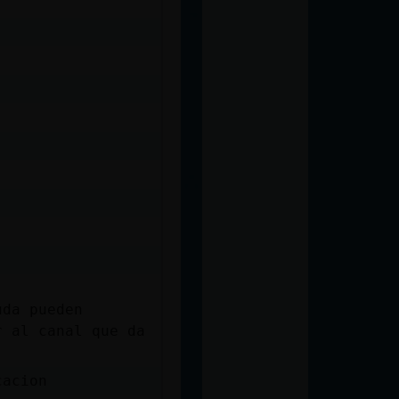
uda pueden
r al canal que da
cacion