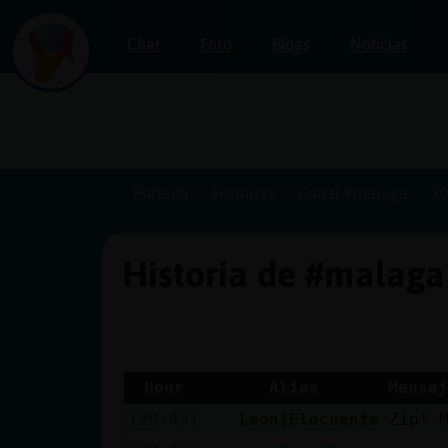
Chat
Foro
Blogs
Noticias
Iniciar
sesión
Portada
Historias
Canal #malaga
20
Historia de #malag
¡Chatea
sin
publicidad!
Hour
Alias
Mensaj
[20:43]
Leon{Elocuente
Zip! 
Crear
una