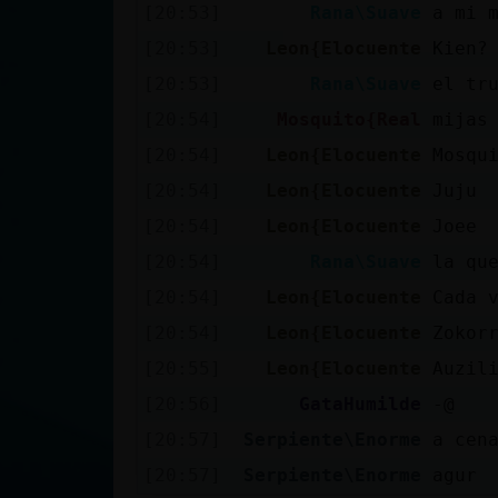
[20:53]
Rana\Suave
a mi 
[20:53]
Leon{Elocuente
Kien?
[20:53]
Rana\Suave
el tr
[20:54]
Mosquito{Real
mijas
[20:54]
Leon{Elocuente
Mosqu
[20:54]
Leon{Elocuente
Juju
[20:54]
Leon{Elocuente
Joee
[20:54]
Rana\Suave
la qu
[20:54]
Leon{Elocuente
Cada 
[20:54]
Leon{Elocuente
Zokor
[20:55]
Leon{Elocuente
Auzil
[20:56]
GataHumilde
-@
[20:57]
Serpiente\Enorme
a cen
[20:57]
Serpiente\Enorme
agur