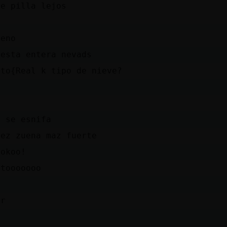
me pilla lejos
ueno
 esta entera nevads
ito{Real k tipo de nieve?
e se esnifa
vez zuena maz fuerte
rokoo!
itooooooo
ar