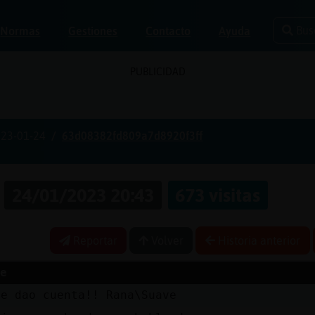
Bus
Normas
Gestiones
Contacto
Ayuda
PUBLICIDAD
23-01-24
63d08382fd809a7d8920f3ff
a
24/01/2023 20:43
673 visitas
Reportar
Volver
Historia anterior
e
Me dao cuenta!! Rana\Suave