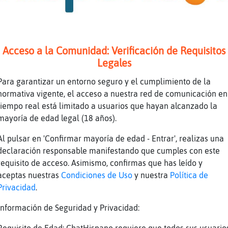
\Elocuente date un golpe en la espinilla
Zebra\Elocuente:�ߠno te gustan las Series Turcas ?
z'namorando... Rana\Suave
Acceso a la Comunidad: Verificación de Requisitos
 quita el aburrimiento
Legales
mira, igual si
Para garantizar un entorno seguro y el cumplimiento de la
antera\Brillante
normativa vigente, el acceso a nuestra red de comunicación en
tiempo real está limitado a usuarios que hayan alcanzado la
mayoría de edad legal (18 años).
\Elocuente:�vaya, te felicito
z de enamoramiento fazil!
Al pulsar en 'Confirmar mayoría de edad - Entrar', realizas una
declaración responsable manifestando que cumples con este
ente\Enorme pensé q algo de aprecio me tenias
requisito de acceso. Asimismo, confirmas que has leído y
ue vaya?
aceptas nuestras
Condiciones de Uso
y nuestra
Política de
Privacidad
.
zio ya
Información de Seguridad y Privacidad: