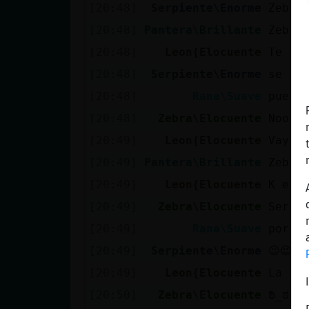
[20:48]
Serpiente\Enorme
Zebra
[20:48]
Pantera\Brillante
[20:48]
Leon{Elocuente
Te ta
[20:48]
Serpiente\Enorme
se te
[20:48]
Rana\Suave
pues 
[20:48]
Zebra\Elocuente
Noo P
[20:49]
Leon{Elocuente
Vaya!
[20:49]
Pantera\Brillante
Zebra
[20:49]
Leon{Elocuente
K ere
[20:49]
Zebra\Elocuente
Serpi
[20:49]
Rana\Suave
por q
[20:49]
Serpiente\Enorme
😉😉
[20:49]
Leon{Elocuente
La de
[20:50]
Zebra\Elocuente
ಠಿ⁠_⁠ಠ