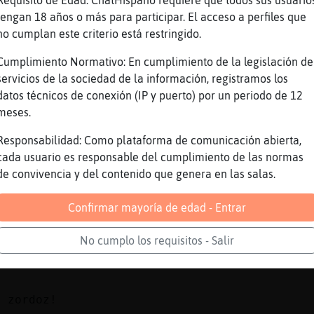
Requisito de Edad: ChatHispano requiere que todos sus usuario
 careto?
tengan 18 años o más para participar. El acceso a perfiles que
e una bicicleta rota
no cumplan este criterio está restringido.
Cumplimiento Normativo: En cumplimiento de la legislación de
 menos Rana\Suave
servicios de la sociedad de la información, registramos los
datos técnicos de conexión (IP y puerto) por un periodo de 12
tanto frio?
meses.
 Pork??
Responsabilidad: Como plataforma de comunicación abierta,
e estamos lejos del sol
cada usuario es responsable del cumplimiento de las normas
eze tormenton??
de convivencia y del contenido que genera en las salas.
Confirmar mayoría de edad - Entrar
en lo ha ezcuxao???
 es que thor esta enfadado
No cumplo los requisitos - Salir
 seria
z zordoz!