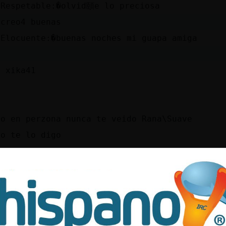
\Respetable:�olvid頤e lo preciosa
ocreo4 buenas
\Elocuente:�buenas noches mi guapa amiga
s xika41
ro en perzona nunca te veido Rana\Suave
so te lo digo
hablamoz de aki o de k hablamoz?? Rana\Suave
moz de lo que quieraz
s, ya se me ha pegado
urro