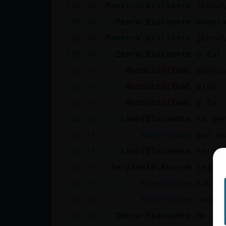
Mis blogs
[20:46]
Pantera\Brillante
Zebra
[20:46]
Zebra\Elocuente
Nomel
[20:46]
Pantera\Brillante
Zebra
Mis foros
[20:46]
Zebra\Elocuente
Q tal
[20:46]
Mosquito{Real
buena
[20:46]
Mosquito{Real
bien
Registrar
[20:46]
Mosquito{Real
y tu
un canal
[20:46]
Leon{Elocuente
Ya pe
[20:47]
Rana\Suave
por e
[20:47]
Leon{Elocuente
Pero 
Más
gestiones
[20:47]
Serpiente\Enorme
jeje
[20:47]
Rana\Suave
habla
[20:48]
Rana\Suave
cachi
[20:48]
Zebra\Elocuente
Me ab