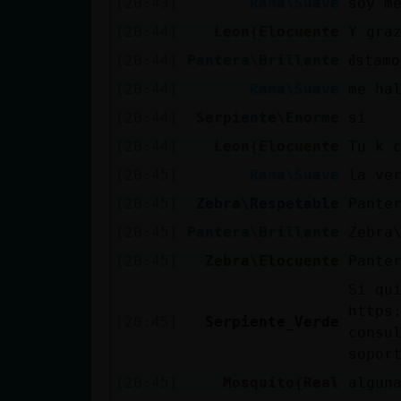
[20:43]
Rana\Suave
soy m
cuenta
[20:44]
Leon{Elocuente
Y gra
[20:44]
Pantera\Brillante
ߥstam
[20:44]
Rana\Suave
me ha
Reservar
[20:44]
Serpiente\Enorme
si
alias
[20:44]
Leon{Elocuente
Tu k 
[20:45]
Rana\Suave
la ve
Actualizar
[20:45]
Zebra\Respetable
Pante
contraseña
[20:45]
Pantera\Brillante
Zebra
[20:45]
Zebra\Elocuente
Pante
Si qu
Actualizar
https
[20:45]
Serpiente_Verde
IP virtual
consu
sopor
[20:45]
Mosquito{Real
algun