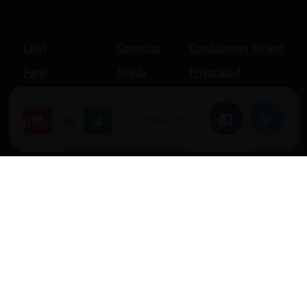
Chat
Contacto
Condiciones de uso
Foro
Ayuda
Privacidad
Blogs
Política de cookies
|
Compartir en:
Facebook
Twitter
-16
Noticias
Soporte
Normas
Anunciantes
Estadísticas
Historias
Tu foro gratis