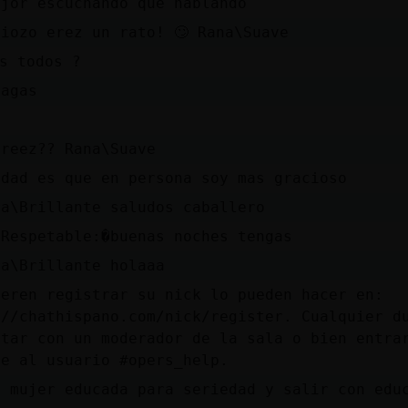
ejor escuchando que hablando
ziozo erez un rato! 🙄 Rana\Suave
os todos ?
lagas
creez?? Rana\Suave
rdad es que en persona soy mas gracioso
ra\Brillante saludos caballero
\Respetable:�buenas noches tengas
ra\Brillante holaaa
ieren registrar su nick lo pueden hacer en:
://chathispano.com/nick/register. Cualquier d
ltar con un moderador de la sala o bien entra
te al usuario #opers_help.
a mujer educada para seriedad y salir con edu