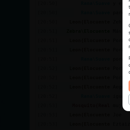
[20:50]
Rana\Suave
y ese
[20:50]
Rana\Suave
parec
[20:50]
Leon{Elocuente
Zeh
[20:51]
Zebra\Elocuente
Más o
[20:51]
Leon{Elocuente
Pork 
[20:51]
Leon{Elocuente
Pork?
[20:51]
Rana\Suave
porqu
[20:52]
Leon{Elocuente
Pork 
[20:52]
Leon{Elocuente
Pork?
[20:52]
Leon{Elocuente
Aegui
[20:52]
Rana\Suave
igual
[20:53]
Mosquito{Real
mujer
[20:53]
Leon{Elocuente
Joe
[20:53]
Leon{Elocuente
Eztai