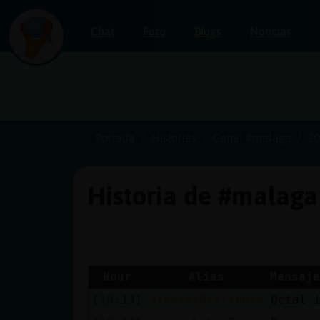
Chat
Foro
Blogs
Noticias
Iniciar
sesión
Portada
Historias
Canal #malaga
20
Historia de #malag
¡Chatea
sin
publicidad!
Hour
Alias
Mensaje
[10:13]
Jirafa{Brillante
Qctal 
Crear
una