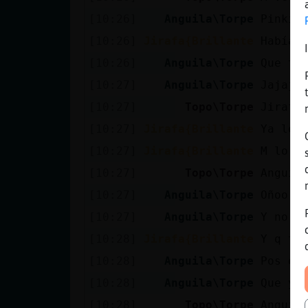
[10:26]
Anguila\Torpe
Pinkii
[10:26]
Jirafa{Brillante
Había 
[10:26]
Anguila\Torpe
Que tr
[10:27]
Anguila\Torpe
Jajaja
[10:27]
Topo\Torpe
Jirafa
[10:27]
Jirafa{Brillante
Ya lo 
[10:27]
Jirafa{Brillante
M lo t
[10:27]
Topo\Torpe
Anguil
[10:27]
Anguila\Torpe
Oñoo y
[10:27]
Anguila\Torpe
Y no d
[10:28]
Jirafa{Brillante
Y q t 
[10:28]
Anguila\Torpe
Pos es
[10:28]
Anguila\Torpe
Que ya
[10:28]
Topo\Torpe
Anguil