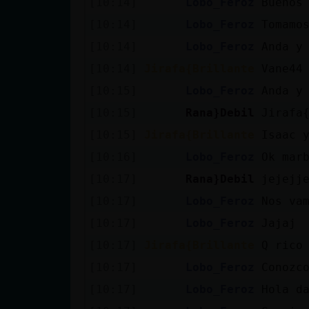
[10:14]
Lobo_Feroz
Buenos
cuenta
[10:14]
Lobo_Feroz
Tomamo
[10:14]
Lobo_Feroz
Anda y
[10:14]
Jirafa{Brillante
Vane44
Reservar
[10:15]
Lobo_Feroz
Anda y
alias
[10:15]
Rana}Debil
Jirafa
[10:15]
Jirafa{Brillante
Isaac 
Actualizar
[10:16]
Lobo_Feroz
Ok mar
contraseña
[10:17]
Rana}Debil
jejejj
[10:17]
Lobo_Feroz
Nos va
[10:17]
Lobo_Feroz
Jajaj
Actualizar
[10:17]
Jirafa{Brillante
Q rico
IP virtual
[10:17]
Lobo_Feroz
Conozc
[10:17]
Lobo_Feroz
Hola d