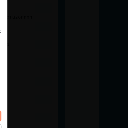
l corazonnnn
s
d xd