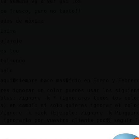
 la semana va a ser así los
ace fresco, pero no tanto!!
rados de máxima
minima
jajajaja
 es too
 tolmundo
sbalo
 aqui�siempre hace mas�frio en Enero y Febrer
eres ignorar un color puedes usar los siguien
ibles: /ignore -k * (ignoraras todos los colo
os) en cambio si solo quieres ignorar el colo
 /ignore -k nick (Ejemplo: /ignore -k Pinguin
s ignorarlo por vuestro cliente pod驳 seguir l
O > IRC > Messages > Activamos las casilla Bo
te ami pinki