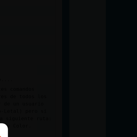
o....
tes comandos
res de todos los
r de un usuario
o-Letal) pero si
a siguiente ruta:
ld y Color.