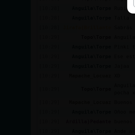
[10:28]
Anguila\Torpe
Rubiet
[10:28]
Anguila\Torpe
Talla
[10:28]
Jirafa{Brillante
Sabrás
[10:29]
Topo\Torpe
Anguil
[10:29]
Anguila\Torpe
Pinki 
[10:29]
Anguila\Torpe
Ese es
[10:29]
Anguila\Torpe
Jajaa
[10:29]
Mapache_Locuaz
XD
Anguil
[10:29]
Topo\Torpe
pocha 
[10:29]
Mapache_Locuaz
Buenos
[10:29]
Anguila\Torpe
Oñoo m
[10:29]
Ardilla}Pedante
buenos
[10:29]
Anguila\Torpe
Ande a