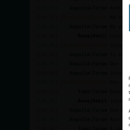
[10:23]
Anguila\Torpe
Ande q
[10:23]
Jirafa{Brillante
No no 
[10:24]
Anguila\Torpe
No pas
[10:24]
Rana}Debil
nunca n
[10:24]
Jirafa{Brillante
Jajaja
[10:24]
Anguila\Torpe
Yo no 
[10:24]
Anguila\Torpe
Que me
[10:24]
Anguila\Torpe
Jajaaa
[10:25]
Jirafa{Brillante
Por es
[10:25]
Topo\Torpe
Buenas
[10:25]
Rana}Debil
jajajj
[10:25]
Anguila\Torpe
Que di
[10:25]
Anguila\Torpe
Aver
[10:26]
Topo\Torpe
A ver 