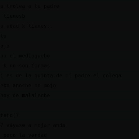
 a trolea a tu padre
k tienesb
la edad k tienes..
nto
jaja
con el medioguebo
s k no son formas
si es de la quinta de mi padre el colega
uebo anoche no mojo
 hoy de malaleche
ateto(?
47 váyase a mojar anda
o poco la verdad