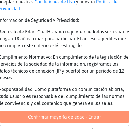
aceptas nuestras
Condiciones de Uso
y nuestra
Política de
ii
Privacidad
.
una vezzzz un cirrcooooo q alegraba siempre e
Información de Seguridad y Privacidad:
abajo te va a costar apañar un novio
Requisito de Edad: ChatHispano requiere que todos sus usuario
tengan 18 años o más para participar. El acceso a perfiles que
{Brillante ven y hazme coskillas relajantes x
no cumplan este criterio está restringido.
tengo apañao
Cumplimiento Normativo: En cumplimiento de la legislación de
rae Amazon jajajaa
servicios de la sociedad de la información, registramos los
datos técnicos de conexión (IP y puerto) por un periodo de 12
a\Torpe seguro q no tiene xq no kiere
meses.
a lo tienes
Responsabilidad: Como plataforma de comunicación abierta,
ices naa
cada usuario es responsable del cumplimiento de las normas
tengo q decirrr
de convivencia y del contenido que genera en las salas.
o
Confirmar mayoría de edad - Entrar
 tienes algo
a\Torpe yo soy su novio