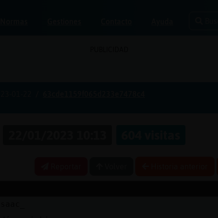
Bus
Normas
Gestiones
Contacto
Ayuda
PUBLICIDAD
23-01-22
63cde1159f065d233e7478c4
a
22/01/2023 10:13
604 visitas
Reportar
Volver
Historia anterior
isaac_