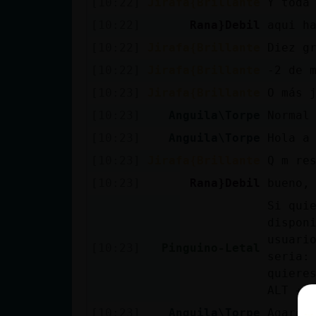
[10:22]
Jirafa{Brillante
Y toda
[10:22]
Rana}Debil
aqui h
[10:22]
Jirafa{Brillante
Diez g
[10:22]
Jirafa{Brillante
-2 de 
[10:23]
Jirafa{Brillante
O más 
[10:23]
Anguila\Torpe
Normal
[10:23]
Anguila\Torpe
Hola a
[10:23]
Jirafa{Brillante
Q m re
[10:23]
Rana}Debil
bueno,
Si qui
dispon
usuari
[10:23]
Pinguino-Letal
seria:
quiere
ALT + 
[10:23]
Anguila\Torpe
Agarea