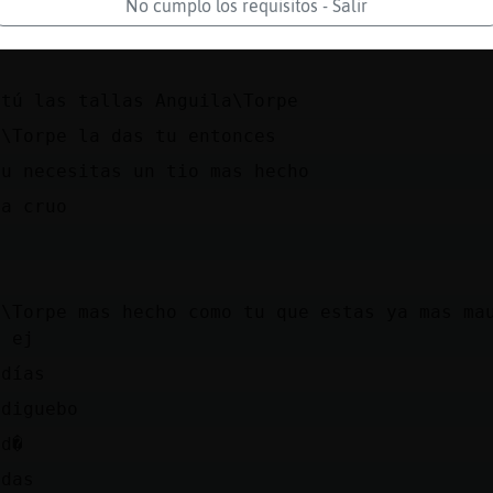
No cumplo los requisitos - Salir
e tu no das la talka
 tú las tallas Anguila\Torpe
a\Torpe la das tu entonces
tu necesitas un tio mas hecho
ta cruo
a\Torpe mas hecho como tu que estas ya mas ma
x ej
 días
ediguebo
 d�
ndas