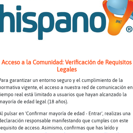
uieras
a ti no
a naa
os acordamos de un a񯠰ara otro!!�=D
j m agarro a isaac_ q mcda más confianza
soy de fiar
Acceso a la Comunidad: Verificación de Requisitos
 pongo emborricao
Legales
Para garantizar un entorno seguro y el cumplimiento de la
o mismo
normativa vigente, el acceso a nuestra red de comunicación en
tiempo real está limitado a usuarios que hayan alcanzado la
mayoría de edad legal (18 años).
ajajaja
ce alba
Al pulsar en 'Confirmar mayoría de edad - Entrar', realizas una
declaración responsable manifestando que cumples con este
requisito de acceso. Asimismo, confirmas que has leído y
un circo jajaja