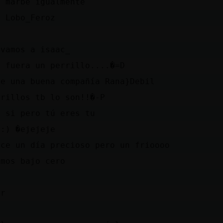
s marbe igualmente
s Lobo_Feroz
evamos a isaac_
i fuera un perrillo....�=D
re una buena compañía Rana}Debil
rrillos tb lo son!!�-P
a si pero tú eres tu
s:) �ejejeje
ace un día precioso pero un frioooo
imos bajo cero
rr