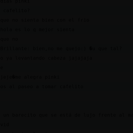
 días pinki
s cafelito?
 que no sienta bien con el frio
 hola es lo q mejor sienta
 que no
{Brillante: bien,no me quejo:) �u que tal?
yo ya levantando cabeza jajajaja
be
ejeje�me alegra pinki
mos al paseo a tomar cafelito
o un barecito que se está de lujo frente al m
avid