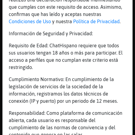
[10:28]
Mapache{ConBravura
que cumples con este requisito de acceso. Asimismo,
Buenoss dias a todosss
confirmas que has leído y aceptas nuestras
Condiciones de Uso
y nuestra
Política de Privacidad
.
[10:29]
Pez_Torpe
*pinkisauria2* llegas al cafe
Información de Seguridad y Privacidad:
[10:29]
Mapache{ConBravura
Requisito de Edad: ChatHispano requiere que todos
buenos dias Hormiga{Paciente
sus usuarios tengan 18 años o más para participar. El
Caiman{Interesante pinkisauria2
acceso a perfiles que no cumplan este criterio está
[10:29]
Pez_Torpe
restringido.
*Mapache{ConBravura* buenass
Cumplimiento Normativo: En cumplimiento de la
[10:29]
Caiman{Interesante
legislación de servicios de la sociedad de la
Mapache{ConBravura: buenos días Mari
información, registramos los datos técnicos de
[10:29]
Caiman{Interesante
conexión (IP y puerto) por un periodo de 12 meses.
!
Responsabilidad: Como plataforma de comunicación
[10:29]
Mapache{ConBravura
abierta, cada usuario es responsable del
Motero50Mlg buenos dias rub run
cumplimiento de las normas de convivencia y del
[10:29]
Hormiga{Paciente
contenido que genera en las salas.