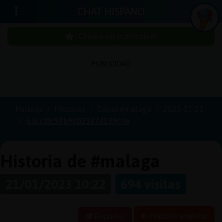
CHAT HISPANO
¡Chatea sin publicidad!
PUBLICIDAD
Iniciar
sesión
Portada
Historias
Canal #malaga
2023-01-21
63cc8fc58b9602387d139c0e
¡Chatea
sin
publici
Historia de #malaga
21/01/2023 10:22
694 visitas
Crear
una
Reportar
Historia anterior
cuenta