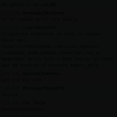
Mis
me gusta lo de papi�]
blogs
[10:23]
Hormiga{Paciente
Si lo tienes en el nik jajajs
[10:23]
TigreSensible
Mis
Si quieren registrar su nick lo pueden
foros
hacer en:
https://chathispano.com/nick/register.
Cualquier duda pueden consultar con un
moderador de la sala o bien entrar al canal
Registr
que da soporte al usuario #opers_help.
un
[10:23]
Aguila{Pedante
canal
por eso por eso
[10:23]
Hormiga{Paciente
Jajaja
Más
[10:24]
Pez_Torpe
gestion
Buenasssssssssss