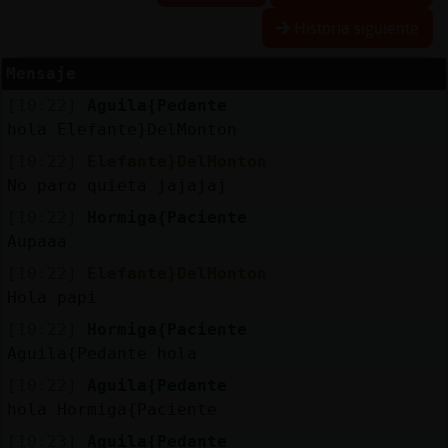
Historia siguiente
Mensaje
Reserva
[10:22]
Aguila{Pedante
alias
hola Elefante}DelMonton
[10:22]
Elefante}DelMonton
No paro quieta jajajaj
Actuali
[10:22]
Hormiga{Paciente
contras
Aupaaa
[10:22]
Elefante}DelMonton
Hola papi
Actuali
[10:22]
Hormiga{Paciente
IP
Aguila{Pedante hola
virtual
[10:22]
Aguila{Pedante
hola Hormiga{Paciente
[10:23]
Aguila{Pedante