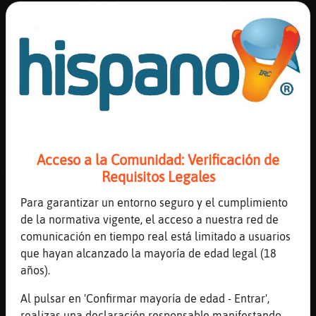
madre bien regalo de cumpleaños jaaja
[10:28]
Caiman{Interesante
Buenos días sala
[10:28]
Hormiga{Paciente
Caiman{Interesante buenos días guapo 💋💋
[10:28]
Pez_Torpe
*Hormiga{Paciente* k biennnnn
[10:28]
Hormiga{Paciente
Acceso a la Comunidad: Verificación de
Mapache{ConBravura buenos días
Requisitos Legales
[10:28]
Pez_Torpe
Para garantizar un entorno seguro y el cumplimiento
*Caiman{Interesante* holaa
de la normativa vigente, el acceso a nuestra red de
[10:28]
Aguila{Pedante
comunicación en tiempo real está limitado a usuarios
en estos tiempos no suele dar tiempo a
que hayan alcanzado la mayoría de edad legal (18
tener bisnietos, es un acontecimiento
años).
[10:28]
Caiman{Interesante
Al pulsar en 'Confirmar mayoría de edad - Entrar',
Hormiga{Paciente: mu buenos días preciosa
realizas una declaración responsable manifestando