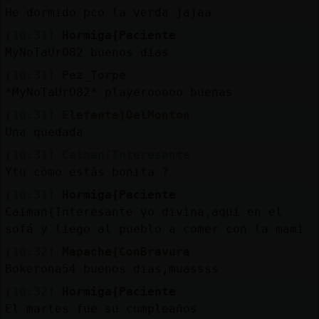
He dormido pco la verda jajaa
[10:31]
Hormiga{Paciente
MyNoTaUrO82 buenos días
[10:31]
Pez_Torpe
*MyNoTaUrO82* playerooooo buenas
[10:31]
Elefante}DelMonton
Una quedada
[10:31]
Caiman{Interesante
Ytu cómo estás bonita ?
[10:31]
Hormiga{Paciente
Caiman{Interesante yo divina,aquí en el
sofá y liego al pueblo a comer con la mami
[10:32]
Mapache{ConBravura
Bokerona54 buenos dias,muassss
[10:32]
Hormiga{Paciente
El martes fue su cumpleaños