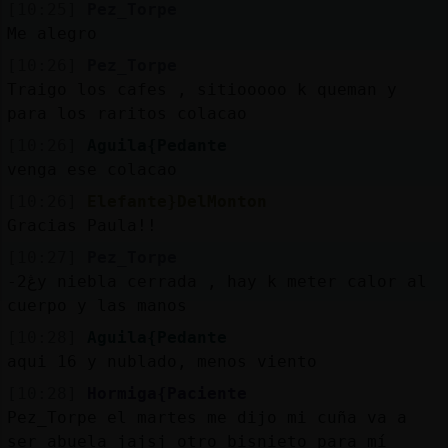
[10:25]
Pez_Torpe
Me alegro
[10:26]
Pez_Torpe
Traigo los cafes , sitiooooo k queman y
para los raritos colacao
[10:26]
Aguila{Pedante
venga ese colacao
[10:26]
Elefante}DelMonton
Gracias Paula!!
[10:27]
Pez_Torpe
-2ڠy niebla cerrada , hay k meter calor al
cuerpo y las manos
[10:28]
Aguila{Pedante
aqui 16 y nublado, menos viento
[10:28]
Hormiga{Paciente
Pez_Torpe el martes me dijo mi cuña va a
ser abuela jajsj otro bisnieto para mí