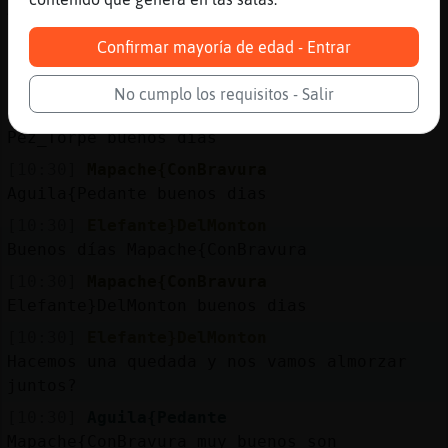
Aguila{Pedante ya con este es el cuarto,los
otros 3 están en Barcelona esos no los
Confirmar mayoría de edad - Entrar
disfruta como lo va hacer con este que vive
en el mismo pueblo
No cumplo los requisitos - Salir
[10:29]
Mapache{ConBravura
Pez_Torpe buenos dias
[10:30]
Mapache{ConBravura
Aguila{Pedante buenos dias
[10:30]
Elefante}DelMonton
Buenos días Mapache{ConBravura
[10:30]
Mapache{ConBravura
Elefante}DelMonton buenos dias
[10:30]
Elefante}DelMonton
Hacemos una quedada y nos vamos almorzar
juntos?
[10:30]
Aguila{Pedante
Mapache{ConBravura muy buenos son