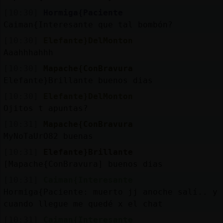
[10:30]
Hormiga{Paciente
Caiman{Interesante que tal bombón?
[10:30]
Elefante}DelMonton
Aaahhhahhh
[10:30]
Mapache{ConBravura
Elefante}Brillante buenos dias
[10:30]
Elefante}DelMonton
Ojitos t apuntas?
[10:31]
Mapache{ConBravura
MyNoTaUrO82 buenas
[10:31]
Elefante}Brillante
[Mapache{ConBravura] buenos dias
[10:31]
Caiman{Interesante
Hormiga{Paciente: muerto jj anoche salí.. y
cuando llegue me quedé x el chat
[10:31]
Caiman{Interesante