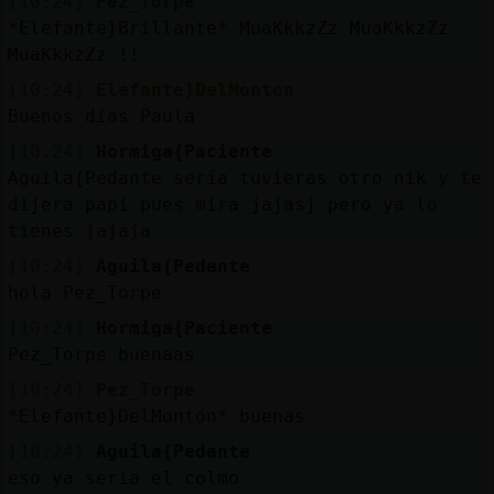
[10:24]
Pez_Torpe
*Elefante}Brillante* MuaKkkzZz MuaKkkzZz
MuaKkkzZz !!
[10:24]
Elefante}DelMonton
Buenos días Paula
[10:24]
Hormiga{Paciente
Aguila{Pedante sería tuvieras otro nik y te
dijera papi pues mira jajasj pero ya lo
tienes jajaja
[10:24]
Aguila{Pedante
hola Pez_Torpe
[10:24]
Hormiga{Paciente
Pez_Torpe buenaas
[10:24]
Pez_Torpe
*Elefante}DelMonton* buenas
[10:24]
Aguila{Pedante
eso ya seria el colmo