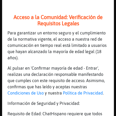
[05:36]
Bufalo_Naranja
lo necesito
Acceso a la Comunidad: Verificación de
[05:37]
Bufalo_Naranja
Requisitos Legales
jajajajajajajajajaj
Para garantizar un entorno seguro y el cumplimiento
[05:37]
Caracol{Breve
de la normativa vigente, el acceso a nuestra red de
Esta m᳠apretada que una pelea de pulpos la
comunicación en tiempo real está limitado a usuarios
muchacha !!
que hayan alcanzado la mayoría de edad legal (18
[05:37]
Caracol{Breve
años).
Jajajaja
Al pulsar en 'Confirmar mayoría de edad - Entrar',
[05:37]
Bufalo_Naranja
realizas una declaración responsable manifestando
se puede mandar foto por aqui?
que cumples con este requisito de acceso. Asimismo,
[05:38]
Caracol{Breve
confirmas que has leído y aceptas nuestras
Por aqu�o
Condiciones de Uso
y nuestra
Política de Privacidad
.
[05:38]
Caracol{Breve
Información de Seguridad y Privacidad:
En privado si
[05:38]
Bufalo_Naranja
Requisito de Edad: ChatHispano requiere que todos