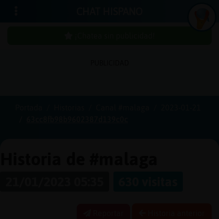
CHAT HISPANO
¡Chatea sin publicidad!
PUBLICIDAD
Iniciar
sesión
Portada
Historias
Canal #malaga
2023-01-21
63cc8fb98b9602387d139c0c
¡Chatea
sin
publici
Historia de #malaga
21/01/2023 05:35
630 visitas
Crear
una
Reportar
Historia anterior
cuenta