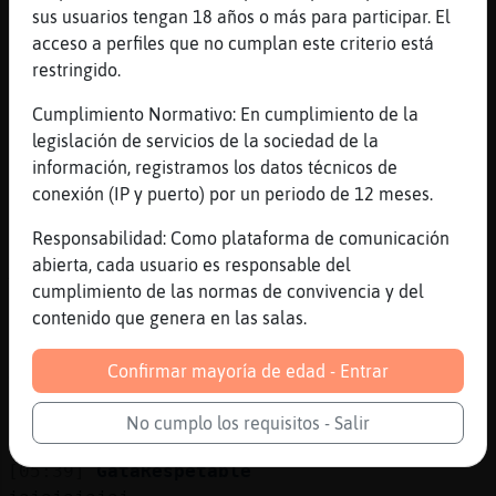
mas apretada que una pelea de pulpos me meo
sus usuarios tengan 18 años o más para participar. El
jajajajajajajja
acceso a perfiles que no cumplan este criterio está
restringido.
[05:38]
Bufalo_Naranja
nunca he escuchado eso
Cumplimiento Normativo: En cumplimiento de la
[05:38]
Bufalo_Naranja
legislación de servicios de la sociedad de la
jajajajajajajajajajajajjaja
información, registramos los datos técnicos de
conexión (IP y puerto) por un periodo de 12 meses.
[05:38]
Bufalo_Naranja
ah te mando al privado y me das tu opinon
Responsabilidad: Como plataforma de comunicación
[05:38]
Caracol{Breve
abierta, cada usuario es responsable del
Y lo de darle como a un caj󮠱ue no
cumplimiento de las normas de convivencia y del
cierra....!!!
contenido que genera en las salas.
[05:38]
Caracol{Breve
Confirmar mayoría de edad - Entrar
Jajajajaja
[05:38]
Caracol{Breve
No cumplo los requisitos - Salir
Enga manda
[05:39]
GataRespetable