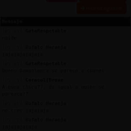
Historia siguiente
Mensaje
Reserva
[05:35]
GataRespetable
alias
naide
[05:35]
Bufalo_Naranja
jajajajajajaja
Actuali
[05:35]
GataRespetable
contras
bueno Damablanca se parece a chanel
[05:35]
Caracol{Breve
Alguna chica??, da igual a quien se
Actuali
parezca??
IP
[05:36]
Bufalo_Naranja
virtual
no creo jajajaja
[05:36]
Bufalo_Naranja
jajajajajaja