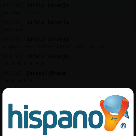
Mis
[05:36]
Bufalo_Naranja
blogs
no hay chicas
[05:36]
Bufalo_Naranja
son bots
Mis
[05:36]
Bufalo_Naranja
foros
o gays haciendose pasar por chicas
[05:36]
Bufalo_Naranja
jajajajajajaja
Registr
[05:36]
Caracol{Breve
un
Jajajajaja
canal
[05:36]
GataRespetable
xddddd
[05:36]
Bufalo_Naranja
no supero el culo de chanel
Más
gestion
[05:36]
Bufalo_Naranja
no existe ese culo