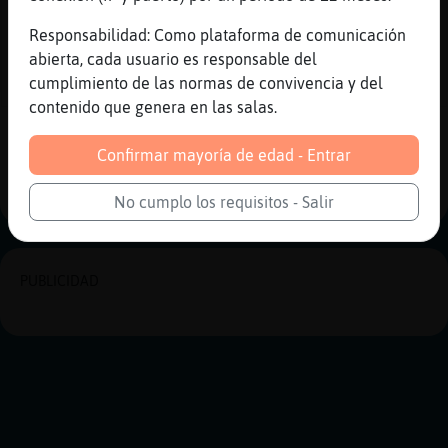
[20:20]
Mandril{Locuaz
ok
Responsabilidad: Como plataforma de comunicación
abierta, cada usuario es responsable del
[20:20]
Grillo_ConInquietud
cumplimiento de las normas de convivencia y del
O.o
contenido que genera en las salas.
Reportar
Historia anterior
Confirmar mayoría de edad - Entrar
Historia siguiente
No cumplo los requisitos - Salir
PUBLICIDAD