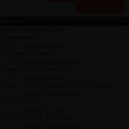
Historia siguiente
Mensaje
Reserva
[20:13]
Mandril{Locuaz
alias
oleeeeeeeeee
[20:13]
Mandril{Locuaz
ACTION ve hamor
Actuali
[20:14]
Grillo_ConInquietud
contras
Buenas noches mynotaurO82
[20:15]
Mandril{Locuaz
niyose_ no te preocupes, esas no duelen
Actuali
[20:16]
Grillo_ConInquietud
IP
Yo creo q na
virtual
[20:16]
Mandril{Locuaz
aki , zarzuela de pescao
[20:16]
Grillo_ConInquietud