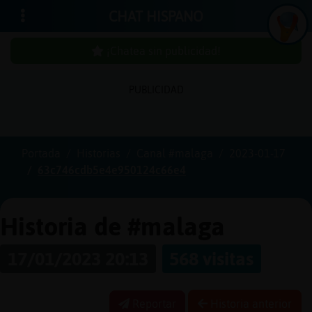
CHAT HISPANO
¡Chatea sin publicidad!
PUBLICIDAD
Iniciar
sesión
Portada
Historias
Canal #malaga
2023-01-17
63c746cdb5e4e950124c66e4
¡Chatea
sin
publici
Historia de #malaga
17/01/2023 20:13
568 visitas
Crear
una
Reportar
Historia anterior
cuenta