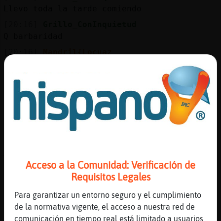
Mis
Llevo toda la tarde comiendo
blogs
[20:16]
Grillo_ConInquietud
Q barbaridad
[20:16]
Mandril{Locuaz
Mis
Grillo_ConInquietud pues ahi q mirar eso
foros
[20:17]
Grillo_ConInquietud
La ansiedad me puede dibujandosonrisas
[20:17]
Mandril{Locuaz
Registr
Grillo_ConInquietud lo mejor para la
un
ansiedad es estar imperactiva
canal
[20:17]
Grillo_ConInquietud
Ya
Acceso a la Comunidad: Verificación de
[20:18]
Mandril{Locuaz
Requisitos Legales
niyose_ pues ya sabes, no cuesta na
Más
Para garantizar un entorno seguro y el cumplimiento
gestion
[20:18]
Mandril{Locuaz
de la normativa vigente, el acceso a nuestra red de
quitar los biigotes a las gambas lo q mas
comunicación en tiempo real está limitado a usuarios