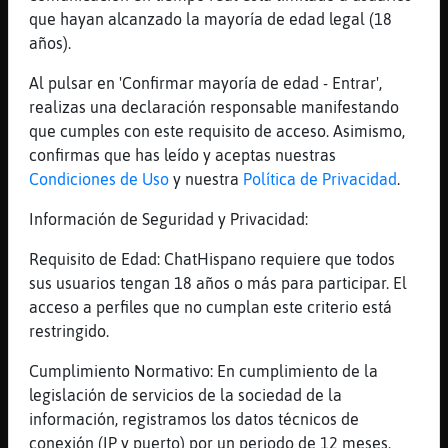
[20:18]
Cabra_Respetable
que hayan alcanzado la mayoría de edad legal (18
.oO Mandril{Locuaz Oo. nop
años).
[20:18]
Mandril{Locuaz
Al pulsar en 'Confirmar mayoría de edad - Entrar',
niyose_ pues busca una novieta q le guste
realizas una declaración responsable manifestando
la cocina
que cumples con este requisito de acceso. Asimismo,
[20:19]
Cabra_Respetable
confirmas que has leído y aceptas nuestras
.oO MyNoTaUrO82 Oo. buenas
Condiciones de Uso
y nuestra
Política de Privacidad
.
[20:19]
Cabra_Respetable
Información de Seguridad y Privacidad:
que lleva?
Requisito de Edad: ChatHispano requiere que todos
[20:19]
Mandril{Locuaz
sus usuarios tengan 18 años o más para participar. El
Cabra_Respetable ves mira niyose_ te hara
acceso a perfiles que no cumplan este criterio está
una
restringido.
[20:19]
Cabra_Respetable
entonces no jajajaja
Cumplimiento Normativo: En cumplimiento de la
legislación de servicios de la sociedad de la
[20:20]
Mandril{Locuaz
información, registramos los datos técnicos de
niyose_ hazle otra cosica
conexión (IP y puerto) por un periodo de 12 meses.