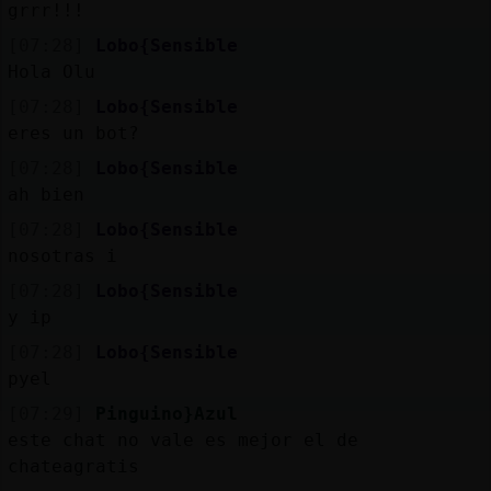
Mis
grrr!!!
blogs
[07:28]
Lobo{Sensible
Hola Olu
[07:28]
Lobo{Sensible
eres un bot?
Mis
foros
[07:28]
Lobo{Sensible
ah bien
[07:28]
Lobo{Sensible
nosotras i
Registr
un
[07:28]
Lobo{Sensible
canal
y ip
[07:28]
Lobo{Sensible
pyel
[07:29]
Pinguino}Azul
Más
este chat no vale es mejor el de
gestion
chateagratis