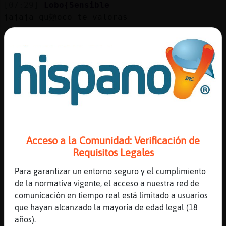
[07:29]
Lobo{Sensible
jajaja qu頰oco te valoras
[07:29]
Lobo{Sensible
lo qu頧astas en el chat no tiene precio
[07:30]
Pinguino}Azul
me dices ami
[07:30]
Pinguino}Azul
xd
[07:30]
Lobo{Sensible
si
Acceso a la Comunidad: Verificación de
[07:30]
Pinguino}Azul
Requisitos Legales
weno
Para garantizar un entorno seguro y el cumplimiento
[07:30]
Lobo{Sensible
de la normativa vigente, el acceso a nuestra red de
xdominguera
comunicación en tiempo real está limitado a usuarios
[07:30]
Pinguino}Azul
que hayan alcanzado la mayoría de edad legal (18
pero no t conocere
años).