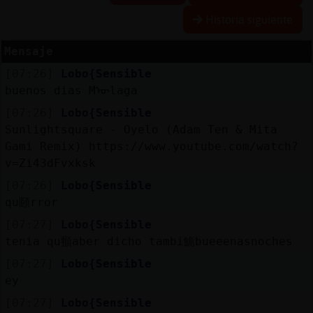
Historia siguiente
Mensaje
Reserva
[07:26]
Lobo{Sensible
alias
buenos dias Mᡡlaga
[07:26]
Lobo{Sensible
Sunlightsquare - Oyelo (Adam Ten & Mita
Actuali
Gami Remix) https://www.youtube.com/watch?
contras
v=Zi43dFvxksk
[07:26]
Lobo{Sensible
qu頥rror
Actuali
[07:27]
Lobo{Sensible
IP
tenia qu頨aber dicho tambi鮠bueeenasnoches
virtual
[07:27]
Lobo{Sensible
ey
[07:27]
Lobo{Sensible