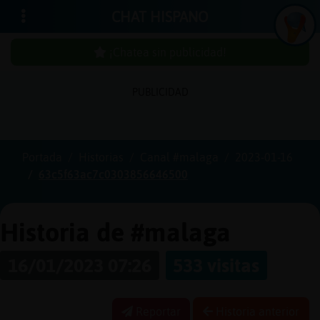
CHAT HISPANO
¡Chatea sin publicidad!
PUBLICIDAD
Iniciar
sesión
Portada
Historias
Canal #malaga
2023-01-16
63c5f63ac7c0303856646500
¡Chatea
sin
publici
Historia de #malaga
16/01/2023 07:26
533 visitas
Crear
una
Reportar
Historia anterior
cuenta