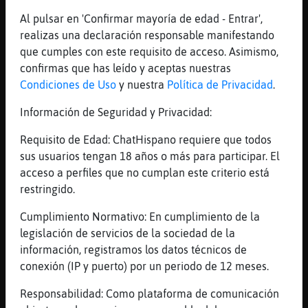
[07:30]
Lobo{Sensible
Al pulsar en 'Confirmar mayoría de edad - Entrar',
ah eso y�
realizas una declaración responsable manifestando
[07:30]
Lobo{Sensible
que cumples con este requisito de acceso. Asimismo,
qui頳abe
confirmas que has leído y aceptas nuestras
[07:30]
Lobo{Sensible
Condiciones de Uso
y nuestra
Política de Privacidad
.
en
Información de Seguridad y Privacidad:
[07:30]
Lobo{Sensible
un lugar
Requisito de Edad: ChatHispano requiere que todos
sus usuarios tengan 18 años o más para participar. El
[07:30]
Pinguino}Azul
acceso a perfiles que no cumplan este criterio está
ya xd
restringido.
[07:30]
Lobo{Sensible
por dos ii
Cumplimiento Normativo: En cumplimiento de la
legislación de servicios de la sociedad de la
[07:31]
Lobo{Sensible
información, registramos los datos técnicos de
a lomejor tenemos conocidos komunes
conexión (IP y puerto) por un periodo de 12 meses.
[07:31]
Pinguino}Azul
d malaga yo no
Responsabilidad: Como plataforma de comunicación