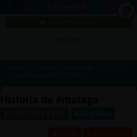
CHAT HISPANO
¡Chatea sin publicidad!
PUBLICIDAD
Iniciar
sesión
Portada
Historias
Canal #malaga
2023-01-13
63c203bc16c9c909957e5629
¡Chatea
sin
publici
Historia de #malaga
13/01/2023 19:05
636 visitas
Crear
una
Reportar
Historia anterior
cuenta