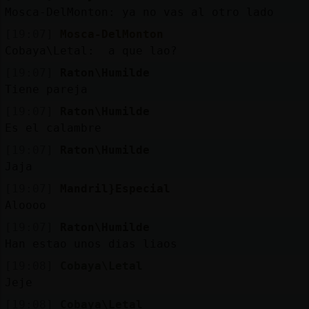
Mis
Mosca-DelMonton: ya no vas al otro lado
blogs
[19:07]
Mosca-DelMonton
Cobaya\Letal: a que lao?
[19:07]
Raton\Humilde
Mis
Tiene pareja
foros
[19:07]
Raton\Humilde
Es el calambre
[19:07]
Raton\Humilde
Registr
Jaja
un
[19:07]
Mandril}Especial
canal
Aloooo
[19:07]
Raton\Humilde
Han estao unos dias liaos
Más
[19:08]
Cobaya\Letal
gestion
Jeje
[19:08]
Cobaya\Letal