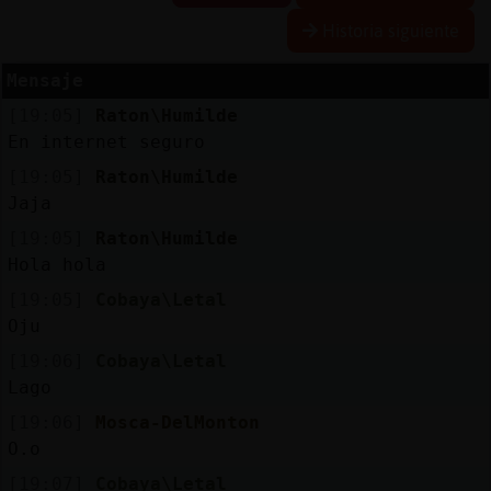
Historia siguiente
Mensaje
Reserva
[19:05]
Raton\Humilde
alias
En internet seguro
[19:05]
Raton\Humilde
Jaja
Actuali
[19:05]
Raton\Humilde
contras
Hola hola
[19:05]
Cobaya\Letal
Oju
Actuali
[19:06]
Cobaya\Letal
IP
Lago
virtual
[19:06]
Mosca-DelMonton
O.o
[19:07]
Cobaya\Letal