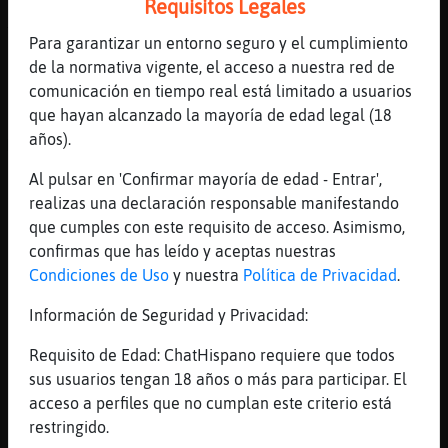
Requisitos Legales
[19:14]
Mosca-DelMonton
Tu sabrás con quién te juntas
Para garantizar un entorno seguro y el cumplimiento
[19:14]
Grillo}ConInquietud
de la normativa vigente, el acceso a nuestra red de
con Ardilla\Enorme
comunicación en tiempo real está limitado a usuarios
que hayan alcanzado la mayoría de edad legal (18
[19:14]
Mosca-DelMonton
años).
Mentira
[19:14]
Grillo}ConInquietud
Al pulsar en 'Confirmar mayoría de edad - Entrar',
verda
realizas una declaración responsable manifestando
que cumples con este requisito de acceso. Asimismo,
[19:14]
Mosca-DelMonton
confirmas que has leído y aceptas nuestras
Ella no dice esas cosas
Condiciones de Uso
y nuestra
Política de Privacidad
.
[19:15]
Mosca-DelMonton
Es más... Pone ignore a quien lo dice
Información de Seguridad y Privacidad:
[19:15]
Grillo}ConInquietud
Requisito de Edad: ChatHispano requiere que todos
ella es mas roja q un tomate
sus usuarios tengan 18 años o más para participar. El
[19:15]
Mosca-DelMonton
acceso a perfiles que no cumplan este criterio está
Nah
restringido.