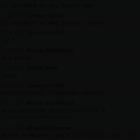
El calambre es muy famoso mmm
[19:08]
Cobaya\Letal
El calambre es muy famoso jajaja
[19:08]
Cobaya\Letal
Lo 2
[19:09]
Mosca-DelMonton
Que pedra
[19:09]
Oveja-Real
wenas
[19:10]
Cobaya\Letal
Hiiiiiiiiiiii. Tranquilo caballo
[19:10]
Mosca-DelMonton
Ardilla\Enorme priiiiiiiiiiiiii ❤️
:*********************"
[19:10]
Ardilla\Enorme
Mosca-DelMonton, priiiiiiiiiiiiiiiiiiii <3