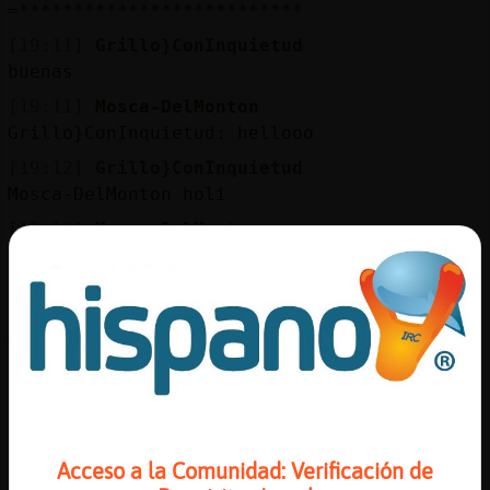
=**************************
[19:11]
Grillo}ConInquietud
buenas
[19:11]
Mosca-DelMonton
Grillo}ConInquietud: hellooo
[19:12]
Grillo}ConInquietud
Mosca-DelMonton holi
[19:12]
Mosca-DelMonton
Grillo}ConInquietud: Holi dicen los
rojos... Tu mismo
[19:13]
Grillo}ConInquietud
Mosca-DelMonton que ascazooooooo
[19:13]
Mosca-DelMonton
Ahhhhh estás cogiendo malas costumbres
[19:14]
Grillo}ConInquietud
de quien
Acceso a la Comunidad: Verificación de