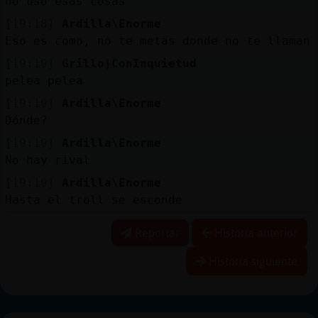
no uso esas cosas
[19:18]
Ardilla\Enorme
Eso es como, no te metas donde no te llaman
[19:19]
Grillo}ConInquietud
pelea pelea
[19:19]
Ardilla\Enorme
Dónde?
[19:19]
Ardilla\Enorme
No hay rival
[19:19]
Ardilla\Enorme
Hasta el troll se esconde
Reportar
Historia anterior
Historia siguiente