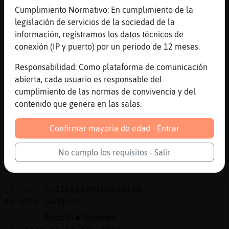
[19:15]
Grillo}ConInquietud
Cumplimiento Normativo: En cumplimiento de la
Mosca-DelMonton Ardilla\Enorme y sus
legislación de servicios de la sociedad de la
estados de camela...
información, registramos los datos técnicos de
[19:15]
Grillo}ConInquietud
conexión (IP y puerto) por un periodo de 12 meses.
que horrible
Responsabilidad: Como plataforma de comunicación
[19:16]
Mosca-DelMonton
abierta, cada usuario es responsable del
Me ha sorprendido hasta a mi
cumplimiento de las normas de convivencia y del
[19:16]
Grillo}ConInquietud
contenido que genera en las salas.
ya esta enamorada?
Confirmar mayoría de edad - Entrar
[19:16]
Ardilla\Enorme
Lo estoy
No cumplo los requisitos - Salir
[19:16]
Ardilla\Enorme
*-*
[19:16]
Grillo}ConInquietud
de otro bandido?
[19:17]
Ardilla\Enorme