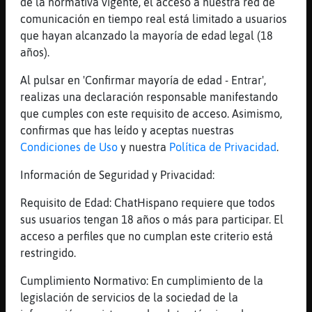
de la normativa vigente, el acceso a nuestra red de
[06:12]
Cocodrilo\Veloz
comunicación en tiempo real está limitado a usuarios
Si
que hayan alcanzado la mayoría de edad legal (18
[06:12]
Libelula{ConPereza
años).
Internet nos estᠭatando
Al pulsar en 'Confirmar mayoría de edad - Entrar',
[06:13]
Cocodrilo\Veloz
realizas una declaración responsable manifestando
Yo soy de tiendas
que cumples con este requisito de acceso. Asimismo,
[06:13]
Libelula{ConPereza
confirmas que has leído y aceptas nuestras
Yo tambi�n
Condiciones de Uso
y nuestra
Política de Privacidad
.
[06:13]
Libelula{ConPereza
Información de Seguridad y Privacidad:
Siii, hace rato
Requisito de Edad: ChatHispano requiere que todos
[06:13]
Libelula{ConPereza
sus usuarios tengan 18 años o más para participar. El
Por??
acceso a perfiles que no cumplan este criterio está
[06:14]
Cocodrilo\Veloz
restringido.
A mi lo que me mata es madrugar
Cumplimiento Normativo: En cumplimiento de la
[06:14]
Libelula{ConPereza
legislación de servicios de la sociedad de la
Jajajajajaj