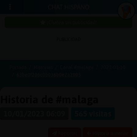
CHAT HISPANO
¡Chatea sin publicidad!
PUBLICIDAD
Iniciar
sesión
Portada
Historias
Canal #malaga
2023-01-10
63be0f206c0b036b0e2a2005
¡Chatea
sin
publici
Historia de #malaga
10/01/2023 06:09
565 visitas
Crear
una
Reportar
Historia anterior
cuenta