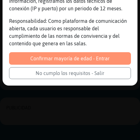
información, registramos los datos técnicos de
[06:14]
Libelula{ConPereza
conexión (IP y puerto) por un periodo de 12 meses.
A mi cuando no tengo que hacerlo
Responsabilidad: Como plataforma de comunicación
[06:14]
Libelula{ConPereza
abierta, cada usuario es responsable del
Que coraje
cumplimiento de las normas de convivencia y del
[06:14]
Cocodrilo\Veloz
contenido que genera en las salas.
Yo lo ago a diario menos los domingos
Confirmar mayoría de edad - Entrar
Reportar
Historia anterior
No cumplo los requisitos - Salir
Historia siguiente
PUBLICIDAD