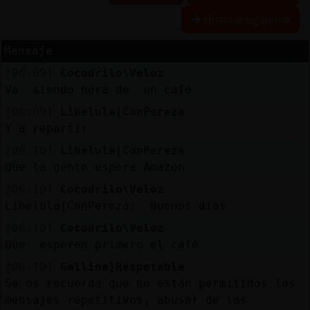
Historia siguiente
Mensaje
Reserva
[06:09]
Cocodrilo\Veloz
alias
Va siendo hora de un café
[06:09]
Libelula{ConPereza
Y a repartir
Actuali
[06:10]
Libelula{ConPereza
contras
Que la gente espera Amazon
[06:10]
Cocodrilo\Veloz
Libelula{ConPereza: Buenos días
Actuali
[06:10]
Cocodrilo\Veloz
IP
Que esperen primero el café
virtual
[06:10]
Gallina}Respetable
Se os recuerda que no están permitidos los
mensajes repetitivos, abusar de las