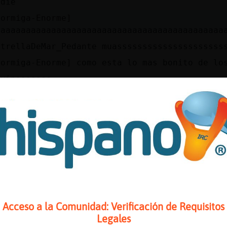
adie
Hormiga-Enorme]
uaaaaaaaaaaaaaaaaaaaaaaaaaaaaaaaaaaaaaaaaaaaa
strellaDeMar_Pedante muasssssssssssssssssssss
Hormiga-Enorme] como esta lo mas bonito de lo
ivinaaaaaaa
 tu?
o divinoooo pa comerme y repetir vamos!!!
leeeeeeeee
Hormiga-Enorme] SimeHablas te contesto bale
ajaja
uscoAmigoActCosta genial
o ve el corrector
Acceso a la Comunidad: Verificación de Requisitos
uengirola la peque񡠣ordoba
Legales
eeeee