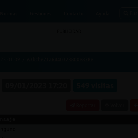
Bus
Normas
Gestiones
Contacto
Ayuda
PUBLICIDAD
23-01-09
63bcbe71a6440323800e878e
a
09/01/2023 17:20
549 visitas
Reportar
Volver
nsaje
inguno