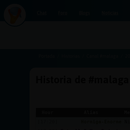
Chat
Foro
Blogs
Noticias
Iniciar
sesión
Portada
Historias
Canal #malaga
20
Historia de #malag
¡Chatea
sin
publicidad!
Hour
Alias
Me
[17:20]
Hormiga-Enorme
N
Crear
una