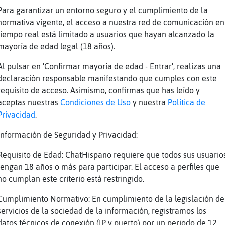
Para garantizar un entorno seguro y el cumplimiento de la
ue me gusta una cordobesa , con lo bien que b
normativa vigente, el acceso a nuestra red de comunicación en
ajajajaja
tiempo real está limitado a usuarios que hayan alcanzado la
i, si
mayoría de edad legal (18 años).
qui tos verdes aun
Al pulsar en 'Confirmar mayoría de edad - Entrar', realizas una
erdes ellos
declaración responsable manifestando que cumples con este
requisito de acceso. Asimismo, confirmas que has leído y
 otros mas tiernos
aceptas nuestras
Condiciones de Uso
y nuestra
Política de
uando eres maduro los kiwis se descuegan
Privacidad
.
as vale creerlo q no averiguarlo
Información de Seguridad y Privacidad:
Hormiga-Enorme] de eso se trata la fe
Requisito de Edad: ChatHispano requiere que todos sus usuario
eee
tengan 18 años o más para participar. El acceso a perfiles que
in cubiertos
no cumplan este criterio está restringido.
os tendras depilados al menod
Cumplimiento Normativo: En cumplimiento de la legislación de
uanto "hamor" en esta sala
servicios de la sociedad de la información, registramos los
fu
datos técnicos de conexión (IP y puerto) por un periodo de 12