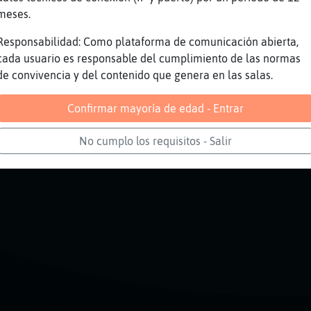
meses.
i la hora del cafe se respeta
o veas la inflaccion de los cooooo
Responsabilidad: Como plataforma de comunicación abierta,
cada usuario es responsable del cumplimiento de las normas
Reportar
Volver
de convivencia y del contenido que genera en las salas.
Confirmar mayoría de edad - Entrar
No cumplo los requisitos - Salir