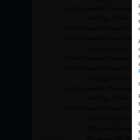
Mis blogs
[17:23]
EstrellaDeMar_Pedante
q
[17:24]
Hormiga-Enorme
J
[17:24]
EstrellaDeMar_Pedante
s
Mis foros
[17:25]
EstrellaDeMar_Pedante
a
[17:26]
Hormiga-Enorme
V
[17:26]
EstrellaDeMar_Pedante
y
Registrar
un canal
[17:27]
EstrellaDeMar_Pedante
c
[17:27]
Hormiga-Enorme
M
[17:28]
EstrellaDeMar_Pedante
[
Más
[17:28]
Hormiga-Enorme
S
gestiones
[17:29]
EstrellaDeMar_Pedante
s
[17:29]
Hormiga-Enorme
L
[17:29]
Pinguino}Verde
c
[17:29]
Pinguino}Verde
o