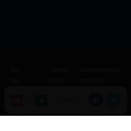
Chat
Contacto
Condiciones de uso
Foro
Ayuda
Privacidad
Blogs
Política de cookies
|
Compartir en:
Facebook
Twitter
11
Noticias
Soporte
Normas
Anunciantes
Estadísticas