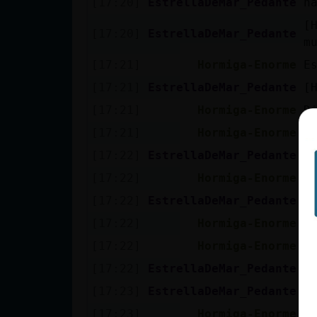
[17:20]
EstrellaDeMar_Pedante
n
cuenta
[
[17:20]
EstrellaDeMar_Pedante
m
[17:21]
Hormiga-Enorme
E
Reservar
[17:21]
EstrellaDeMar_Pedante
[
alias
[17:21]
Hormiga-Enorme
D
[17:21]
Hormiga-Enorme
Y
[17:22]
EstrellaDeMar_Pedante
y
Actualizar
contraseña
[17:22]
Hormiga-Enorme
O
[17:22]
EstrellaDeMar_Pedante
[
[17:22]
Hormiga-Enorme
J
Actualizar
[17:22]
Hormiga-Enorme
B
IP virtual
[17:22]
EstrellaDeMar_Pedante
n
[17:23]
EstrellaDeMar_Pedante
f
[17:23]
Hormiga-Enorme
S