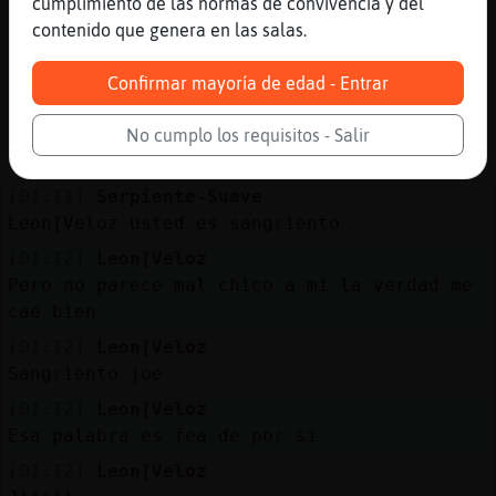
cumplimiento de las normas de convivencia y del
a mi la lata
contenido que genera en las salas.
[01:11]
Leon{Veloz
Entiendo
Confirmar mayoría de edad - Entrar
[01:11]
Gata{Torpe
pero es una pena el akick xq me meo con el
No cumplo los requisitos - Salir
xd
[01:11]
Serpiente-Suave
Leon{Veloz usted es sangriento
[01:12]
Leon{Veloz
Pero no parece mal chico a mi la verdad me
cae bien
[01:12]
Leon{Veloz
Sangriento joe
[01:12]
Leon{Veloz
Esa palabra es fea de por si
[01:12]
Leon{Veloz