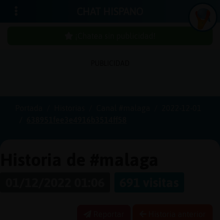
CHAT HISPANO
¡Chatea sin publicidad!
PUBLICIDAD
Iniciar
sesión
Portada
Historias
Canal #malaga
2022-12-01
638951fee3e4916b3514ff58
¡Chatea
sin
publici
Historia de #malaga
01/12/2022 01:06
691 visitas
Crear
una
Reportar
Historia anterior
cuenta