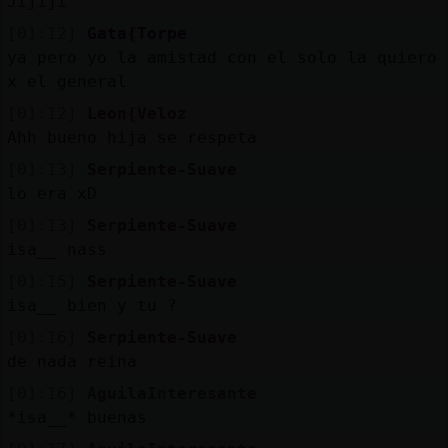
Jijiji
[01:12]
Gata{Torpe
ya pero yo la amistad con el solo la quiero
x el general
[01:12]
Leon{Veloz
Ahh bueno hija se respeta
[01:13]
Serpiente-Suave
lo era xD
[01:13]
Serpiente-Suave
isa__ nass
[01:15]
Serpiente-Suave
isa__ bien y tu ?
[01:16]
Serpiente-Suave
de nada reina
[01:16]
AguilaInteresante
*isa__* buenas