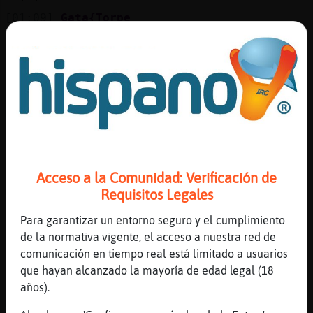
[01:09]
Gata{Torpe
Leon{Veloz: jajajajjajajjajajajajaa
[01:09]
Leon{Veloz
Sormaria jijijijiji
[01:09]
PezInteresante
me duermoo, hasta otro dia
[01:09]
Leon{Veloz
Olé
[01:09]
Gata{Torpe
Acceso a la Comunidad: Verificación de
ma escrito y ma dixo otra ve q quiere se mi
Requisitos Legales
amigo
Para garantizar un entorno seguro y el cumplimiento
[01:09]
Serpiente-Suave
de la normativa vigente, el acceso a nuestra red de
PezInteresante duerme bien
comunicación en tiempo real está limitado a usuarios
[01:09]
Gata{Torpe
que hayan alcanzado la mayoría de edad legal (18
como lan puesto akick en malaga se aburre y
años).
me busca jajajajjajjajaj