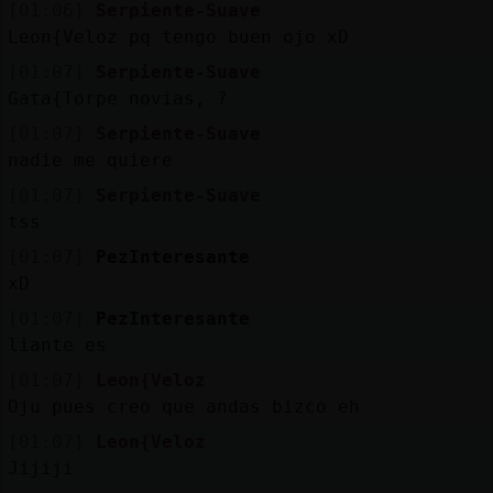
Mis
[01:06]
Serpiente-Suave
blogs
Leon{Veloz pq tengo buen ojo xD
[01:07]
Serpiente-Suave
Gata{Torpe novias, ?
[01:07]
Serpiente-Suave
Mis
nadie me quiere
foros
[01:07]
Serpiente-Suave
tss
[01:07]
PezInteresante
Registr
xD
un
canal
[01:07]
PezInteresante
liante es
[01:07]
Leon{Veloz
Oju pues creo que andas bizco eh
Más
[01:07]
Leon{Veloz
gestion
Jijiji