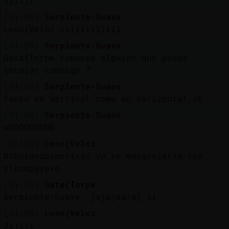
Jijiji
[01:08]
Serpiente-Suave
Leon{Veloz siiiiiiiiiii
[01:08]
Serpiente-Suave
Gata{Torpe conoces alguien que pueda
encajar conmigo ?
[01:08]
Serpiente-Suave
tanto en vertical como en horizontal eh
[01:08]
Serpiente-Suave
xDDDDDDDDD
[01:09]
Leon{Veloz
Dibujandosonrisas yo te emparejaria con
elkompayaso
[01:09]
Gata{Torpe
Serpiente-Suave: jajajaajaj si
[01:09]
Leon{Veloz
Jijiji