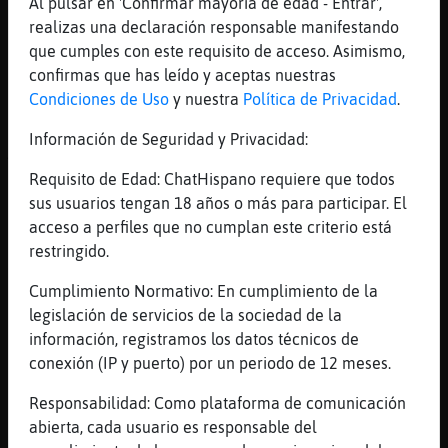
Al pulsar en 'Confirmar mayoría de edad - Entrar',
[01:10]
Leon{Veloz
realizas una declaración responsable manifestando
Donde te escribió aquí en el chat o que
que cumples con este requisito de acceso. Asimismo,
[01:10]
Gata{Torpe
confirmas que has leído y aceptas nuestras
Leon{Veloz: x priv
Condiciones de Uso
y nuestra
Política de Privacidad
.
[01:10]
Leon{Veloz
Información de Seguridad y Privacidad:
Ahh vale hija
Requisito de Edad: ChatHispano requiere que todos
[01:10]
Gata{Torpe
sus usuarios tengan 18 años o más para participar. El
y otra ve con el telegram
acceso a perfiles que no cumplan este criterio está
[01:10]
Leon{Veloz
restringido.
Jijiji lo tienes hasta en la sopa verdad
Cumplimiento Normativo: En cumplimiento de la
[01:10]
Gata{Torpe
legislación de servicios de la sociedad de la
es q dnd el se lo pasa bien es en malaga
información, registramos los datos técnicos de
[01:11]
Gata{Torpe
conexión (IP y puerto) por un periodo de 12 meses.
jajajjajaja
Responsabilidad: Como plataforma de comunicación
[01:11]
Gata{Torpe
abierta, cada usuario es responsable del
Leon{Veloz: po si ahora como lo exan me da