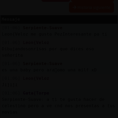
Historia siguiente
Mensaje
Reserva
[01:06]
Serpiente-Suave
alias
Leon{Veloz me gusta PezInteresante pa ti
[01:06]
Leon{Veloz
Dibujandosonrisas por que dices eso
Actuali
señorita
contras
[01:06]
Serpiente-Suave
es una baby pero ara񡠣omo una milf xD
[01:06]
Leon{Veloz
Actuali
Jijiji
IP
[01:06]
Gata{Torpe
virtual
Serpiente-Suave: a ti te gusta hacer de
celestino pero a ve cnd nos presentas a tus
novias