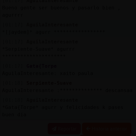
[01:17]
AguilaInteresante
Bueno gente ser buenos y pasarlo bien ,
agurrrr
[01:17]
AguilaInteresante
*[jaydem]* agurr *****************
[01:17]
AguilaInteresante
*Serpiente-Suave* agurrr
*********************
[01:17]
Gata{Torpe
AguilaInteresante: xaito paula
[01:18]
Serpiente-Suave
AguilaInteresante :************** descansaa
[01:18]
AguilaInteresante
*Gata{Torpe* agurr y felicidades k pases
buen dia
Reportar
Historia anterior