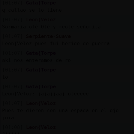
[01:07]
Gata{Torpe
q callao se lo tiene
[01:07]
Leon{Veloz
Sormaria olé Olé y reole señorita
[01:07]
Serpiente-Suave
Leon{Veloz pues fui herido de guerra
[01:07]
Gata{Torpe
aki nos enteramos de ro
[01:07]
Gata{Torpe
to
[01:07]
Gata{Torpe
Leon{Veloz: jajajjaaj oleeeee
[01:07]
Leon{Veloz
Pues te dieron con una espada en el ojo
joia
[01:08]
Leon{Veloz