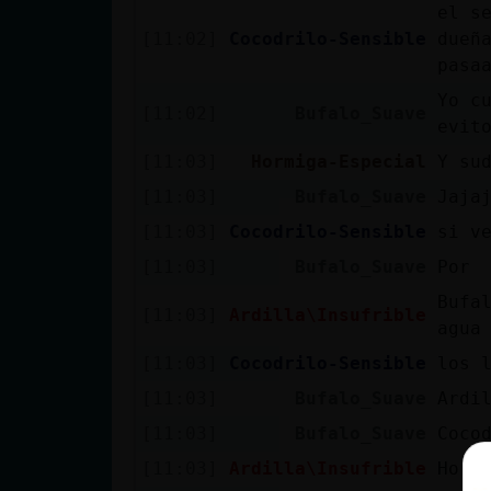
el s
[11:02]
Cocodrilo-Sensible
dueñ
pasa
Yo c
[11:02]
Bufalo_Suave
evit
[11:03]
Hormiga-Especial
Y su
[11:03]
Bufalo_Suave
Jaja
[11:03]
Cocodrilo-Sensible
si v
[11:03]
Bufalo_Suave
Por
Bufa
[11:03]
Ardilla\Insufrible
agua
[11:03]
Cocodrilo-Sensible
los 
[11:03]
Bufalo_Suave
Ardi
[11:03]
Bufalo_Suave
Coco
[11:03]
Ardilla\Insufrible
Horm