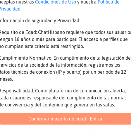
aceptas nuestras
Condiciones de Uso
y nuestra
Política de
lo_Suave eso solo cenas
Privacidad
.
jaj
Información de Seguridad y Privacidad:
lla\Insufrible por la noche si
lo_Suave que frutos les echa
Requisito de Edad: ChatHispano requiere que todos sus usuario
tengan 18 años o más para participar. El acceso a perfiles que
lla\Insufrible de esos del Mercadona es un bo
no cumplan este criterio está restringido.
e que pone combinado están donde están los ot
ya seee
Cumplimiento Normativo: En cumplimiento de la legislación de
servicios de la sociedad de la información, registramos los
ego las tabletas chocolate k la e visto yo en
datos técnicos de conexión (IP y puerto) por un periodo de 12
 jajajajajaja y los turrones
meses.
cho un puñado
Responsabilidad: Como plataforma de comunicación abierta,
s://www.youtube.com/watch?
cada usuario es responsable del cumplimiento de las normas
TWj6dDvmE&list=RDiEG6iMfbA6Q&index=14
de convivencia y del contenido que genera en las salas.
ube Titulo: El Bastón del Diablo Duración: 5M
ra Santa - Topic
Confirmar mayoría de edad - Entrar
 me gusta más los turrones del lild jajajaj