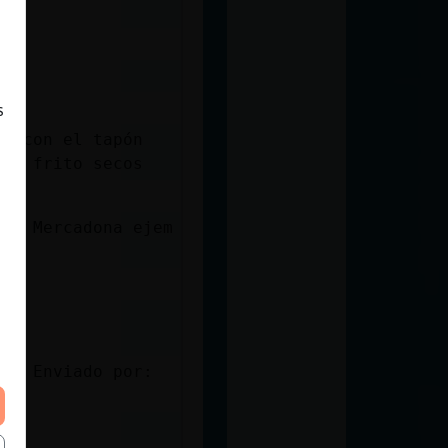
s
te con el tapón
ros frito secos
 el Mercadona ejem
18S Enviado por: