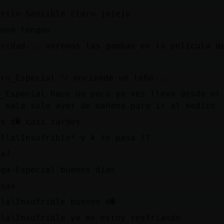
drilo-Sensible claro jejeje
iooo tengoo
avidad... veremos las gambas en la pelicula d
D
rro_Especial ツ enciende un leño...
o_Especial hace un poco ya ves llevo desde el
r mala solo ayer de mañana para ir al medico
os d� casi tardes
illa\Insufrible* y k te pasa ??
ta?
iga-Especial buenos dias
osaa
lla\Insufrible buenos d�
lla\Insufrible yo me estoy resfriando