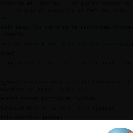
ecreto de mi libertad... es que mi corazon es
a.... si quieres conocerlo quitate los celos 
aaa....
uando tengo los síntomas de resfriarme Parace
o cogerla
dores de pexoo k son mu buenos tmb jajajajaja
jajaaj
es que te vas a resfriar... primer paso .. no
lo_Suave eso hago yo y de todas forman eso te
 mientras no tengas fiebre etc
lacteos tienen particulas mucosas
lla\Insufrible yo si tomo mucho líquido
drilo-Sensible jaajsaj
iga-Especial los sudores lo mejor jajaja