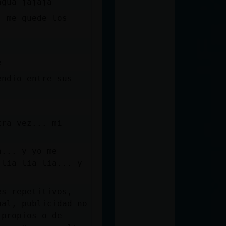
agua jajaja
, me quede los
e
endio entre sus
tra vez... mi
a... y yo me
 lia lia lia... y
es repetitivos,
ual, publicidad no
 propios o de