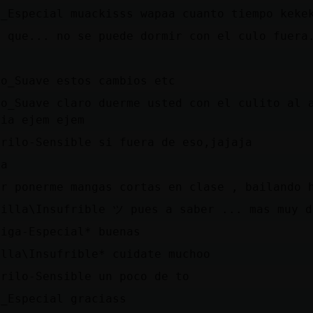
o_Especial muackisss wapaa cuanto tiempo keke
s que... no se puede dormir con el culo fuera
lo_Suave estos cambios etc
lo_Suave claro duerme usted con el culito al 
ria ejem ejem
drilo-Sensible si fuera de eso,jajaja
va
or ponerme mangas cortas en clase , bailando 
dilla\Insufrible ツ pues a saber ... mas muy d
miga-Especial* buenas
illa\Insufrible* cuidate muchoo
drilo-Sensible un poco de to
o_Especial graciass