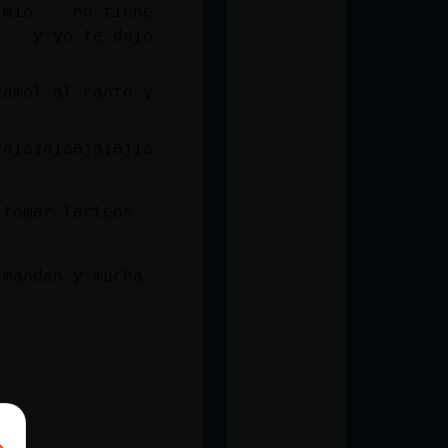
 mio... no tiene
... y yo te dejo
tamol al canto y
jajajajaajajajja
 tomar lacteos...
 mandan y mucha