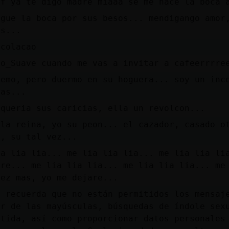
ff ya te digo madre miaaa se me hace la boca 
ugue la boca por sus besos... mendigango amor
os...
 colacao
lo_Suave cuando me vas a invitar a cafeerrrre
uemo, pero duermo en su hoguera... soy un inc
ras...
 queria sus caricias, ella un revolcon...
 la reina, yo su peon... el cazador, casado o
a, su tal vez...
ia lia lia... me lia lia lia... me lia lia li
are... me lia lia lia... me lia lia lia... me
vez mas, yo me dejare...
s recuerda que no están permitidos los mensaj
ar de las mayúsculas, búsquedas de índole sex
itida, así como proporcionar datos personales