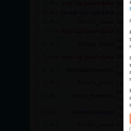
[11:06]
Ardilla\Insufrible
Bufa
[11:06]
Cocodrilo-Sensible
jaja
[11:06]
Bufalo_Suave
Ardi
[11:07]
Ardilla\Insufrible
Bufa
Ardi
[11:07]
Bufalo_Suave
verd
[11:07]
Ardilla\Insufrible
Ahh 
Y lu
[11:07]
Hormiga-Especial
ejem
[11:08]
Bufalo_Suave
Le e
Http
[11:08]
Perro_Especial
v=Ls
YouT
[11:08]
Cabra\SinLuces
Tier
[11:08]
Bufalo_Suave
A mi