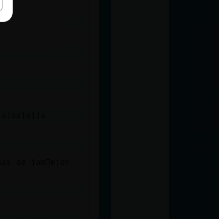
yo
jajaajajja
as de jam󮠭ejor