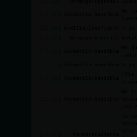
[11:12]
Hormiga-Especial
Apuf
Me j
[11:12]
Cocodrilo-Sensible
hues
[11:12]
Ardilla\Insufrible
y un
[11:12]
Hormiga-Especial
Bufa
Me q
[11:12]
Cocodrilo-Sensible
cade
[11:12]
Cocodrilo-Sensible
Y yo
Ella
[11:13]
Cocodrilo-Sensible
drog
Me l
[11:13]
Cocodrilo-Sensible
desh
una 
Se o
abus
perm
[11:13]
PanteraPaciente