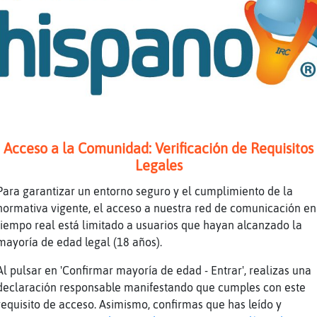
erdad.. Bufalo_Suave
a me entero
lacteos crean mucosa...
ogur de la noche no me lo voy a quitar jajaja
ber que yogur es... jajajaja xDDD
ral
hhh
Acceso a la Comunidad: Verificación de Requisitos
Legales
azúcar
uiero pensar mal
Para garantizar un entorno seguro y el cumplimiento de la
normativa vigente, el acceso a nuestra red de comunicación en
ajaa xDDD
tiempo real está limitado a usuarios que hayan alcanzado la
 me gusta el de azucar de caña
mayoría de edad legal (18 años).
cho frutos secos y eso a veces es mi cena
Al pulsar en 'Confirmar mayoría de edad - Entrar', realizas una
eso sin az�car mmmm 0% jqjajajajaja
declaración responsable manifestando que cumples con este
s viendo yo llegue esta noche a las 10 y pico
requisito de acceso. Asimismo, confirmas que has leído y