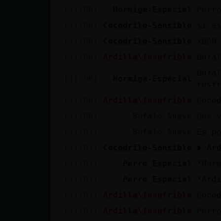
Mis blogs
[11:00]
Hormiga-Especial
Perr
[11:00]
Cocodrilo-Sensible
si e
[11:00]
Cocodrilo-Sensible
xDDD
Mis foros
[11:00]
Ardilla\Insufrible
Bufa
Bufa
[11:00]
Hormiga-Especial
resf
Registrar
[11:00]
Ardilla\Insufrible
Coco
un canal
[11:00]
Bufalo_Suave
Que 
[11:01]
Bufalo_Suave
Es p
[11:01]
Cocodrilo-Sensible
❥ Ar
Más
gestiones
[11:01]
Perro_Especial
*Hor
[11:01]
Perro_Especial
*Ard
[11:01]
Ardilla\Insufrible
Coco
[11:01]
Ardilla\Insufrible
Perr