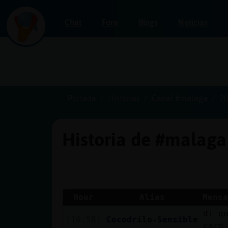
Chat
Foro
Blogs
Noticias
Iniciar
sesión
Portada
Historias
Canal #malaga
20
Historia de #malag
¡Chatea
sin
publicidad!
Hour
Alias
Mensa
di q
Crear
[10:58]
Cocodrilo-Sensible
caro
una