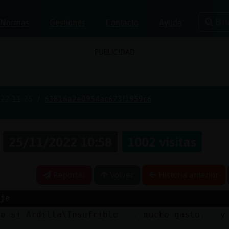
Bus
Normas
Gestiones
Contacto
Ayuda
PUBLICIDAD
22-11-25
63816a2e0954ac673f1959c6
a
25/11/2022 10:58
1002 visitas
Reportar
Volver
Historia anterior
je
ue si Ardilla\Insufrible ... mucho gasto... y
.