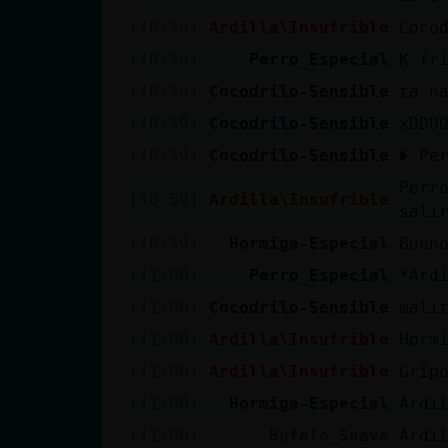
cuenta
[10:58]
Ardilla\Insufrible
Coco
[10:58]
Perro_Especial
K fr
[10:58]
Cocodrilo-Sensible
ta n
Reservar
[10:59]
Cocodrilo-Sensible
xDDD
alias
[10:59]
Cocodrilo-Sensible
❥ Pe
Perr
[10:59]
Ardilla\Insufrible
sali
Actualizar
[10:59]
Hormiga-Especial
Buen
contraseña
[11:00]
Perro_Especial
*Ard
[11:00]
Cocodrilo-Sensible
mali
[11:00]
Ardilla\Insufrible
Horm
Actualizar
IP virtual
[11:00]
Ardilla\Insufrible
Grip
[11:00]
Hormiga-Especial
Ardi
[11:00]
Bufalo_Suave
Ardi