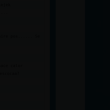
kejek
....
aire pos...... Se
hace calor
escocaa?