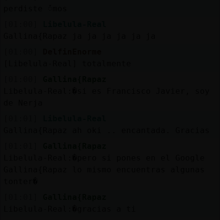
perdiste ᮩmos
[01:00]
Libelula-Real
Gallina{Rapaz ja ja ja ja ja ja
[01:00]
DelfinEnorme
[Libelula-Real] totalmente
[01:00]
Gallina{Rapaz
Libelula-Real:�si es Francisco Javier, soy
de Nerja
[01:01]
Libelula-Real
Gallina{Rapaz ah oki .. encantada. Gracias
[01:01]
Gallina{Rapaz
Libelula-Real:�pero si pones en el Google
Gallina{Rapaz lo mismo encuentras algunas
tonter�
[01:01]
Gallina{Rapaz
Libelula-Real:�gracias a ti