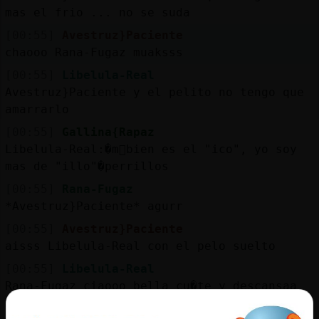
mas el frio ... no se suda
[00:55]
Avestruz}Paciente
chaooo Rana-Fugaz muaksss
[00:55]
Libelula-Real
Avestruz}Paciente y el pelito no tengo que
amarrarlo
[00:55]
Gallina{Rapaz
Libelula-Real:�m᳠bien es el "ico", yo soy
mas de "illo"�perrillos
[00:55]
Rana-Fugaz
*Avestruz}Paciente* agurr
[00:55]
Avestruz}Paciente
aisss Libelula-Real con el pelo suelto
[00:55]
Libelula-Real
Rana-Fugaz ciaooo bella cu�te y descansaa
MuAcKs ~~