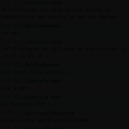
[01:01]
Libelula-Real
DelfinEnorme eso pasa aveces cuando el
ambiente ya nos supera lo que nos agrada
[01:01]
DelfinEnorme
ya ves
[01:01]
Libelula-Real
Gallina{Rapaz ah si? anda yo soy curiosa ja
ja ja ja ja ja
[01:02]
DelfinEnorme
nas noxes sala cuidaros
[01:02]
Libelula-Real
voy a ver
[01:02]
Libelula-Real
se fue como Jet >.<
[01:02]
Avestruz}Paciente
tu eres una santa Libelula-Real