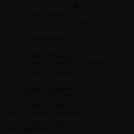
Mis
Avestruz}Paciente por qu鿠ja ja ja ja ja ja
blogs
[00:50]
Libelula-Real
Avestruz}Paciente eso es bueno o es de
preocuparse?
Mis
[00:50]
Libelula-Real
foros
DelfinEnorme no?
[00:50]
Avestruz}Paciente
[Libelula-Real] alucinar? es bueno
Registr
[00:50]
Avestruz}Paciente
un
sorprende
canal
[00:50]
Avestruz}Paciente
tu perrete viviendo como un rey
[00:50]
Libelula-Real
Avestruz}Paciente aaaaahhh
Más
gestion
[00:50]
Libelula-Real
Avestruz}Paciente ja ja ja ja ja ja