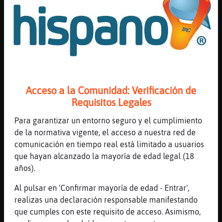
[00:55]
DelfinEnorme
[Rana-Fugaz] cuidate jefa bss
[00:55]
Libelula-Real
Gallina{Rapaz aaaaah tambien uso los illlos
para finalizar palabras
[00:56]
Rana-Fugaz
*DelfinEnorme* agurrr !!!!!
Acceso a la Comunidad: Verificación de
[00:56]
Libelula-Real
Requisitos Legales
Avestruz}Paciente me gusta mas llevar el
Para garantizar un entorno seguro y el cumplimiento
pelo suelto, pero con calor no se puede la
de la normativa vigente, el acceso a nuestra red de
verdad
comunicación en tiempo real está limitado a usuarios
[00:56]
DelfinEnorme
que hayan alcanzado la mayoría de edad legal (18
agur�
años).
[00:56]
Libelula-Real
Al pulsar en 'Confirmar mayoría de edad - Entrar',
Avestruz}Paciente mas que lo tengo muy
realizas una declaración responsable manifestando
largo
que cumples con este requisito de acceso. Asimismo,
[00:56]
Avestruz}Paciente