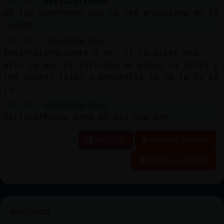
[01:02]
Gallina{Rapaz
en fin esperemos que no sea m᳠curioda de la
cuenta
[01:03]
Libelula-Real
Avestruz}Paciente a ver si lo dices mas
alto pa que el Vaticano me pague la renta y
los gastos fijos y generales ja ja ja ja ja
ja
[01:03]
Libelula-Real
Gallina{Rapaz dame un min que veo
Reportar
Historia anterior
Historia siguiente
PUBLICIDAD