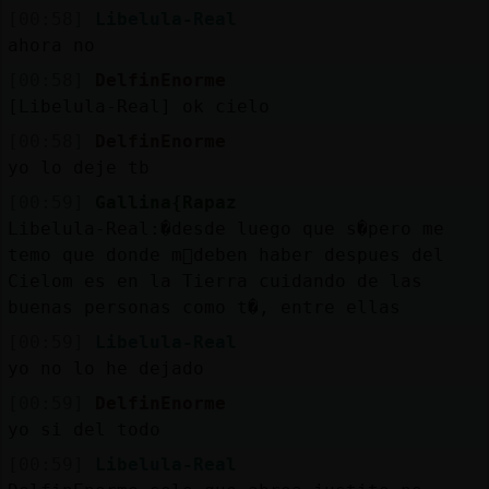
[00:58]
Libelula-Real
ahora no
[00:58]
DelfinEnorme
[Libelula-Real] ok cielo
[00:58]
DelfinEnorme
yo lo deje tb
[00:59]
Gallina{Rapaz
Libelula-Real:�desde luego que s�pero me
temo que donde m᳠deben haber despues del
Cielom es en la Tierra cuidando de las
buenas personas como t�, entre ellas
[00:59]
Libelula-Real
yo no lo he dejado
[00:59]
DelfinEnorme
yo si del todo
[00:59]
Libelula-Real