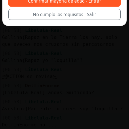
Confirmar mayoría de edad - Entrar
[00:57]
Gallina{Rapaz
Libelula-Real:�jajajaj vaya por Dos, si va
No cumplo los requisitos - Salir
a resultar que es algo loquilla
[00:58]
Libelula-Real
Gallina{Rapaz en la Tierra los hay, solo
que aveces nos cruzamos sin percatarnos
[00:58]
Libelula-Real
Gallina{Rapaz yo "loquilla"?
[00:58]
Libelula-Real
ACTION se revisa
[00:58]
DelfinEnorme
[Libelula-Real] andas emitiendo?
[00:58]
Libelula-Real
Avestruz}Paciente tu crees soy "loquilla"?
[00:58]
Libelula-Real
DelfinEnorme no ...