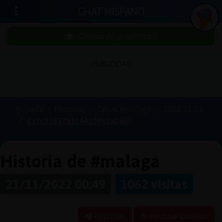
CHAT HISPANO
¡Chatea sin publicidad!
PUBLICIDAD
Iniciar
sesión
Portada
Historias
Canal #malaga
2022-11-21
637c2163781c44209b2a086f
¡Chatea
sin
publici
Historia de #malaga
21/11/2022 00:49
1062 visitas
Crear
una
Reportar
Historia anterior
cuenta