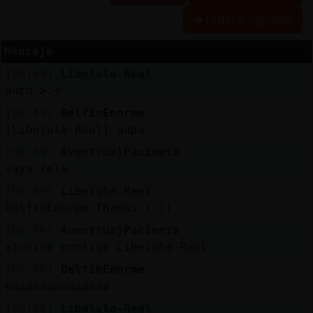
Historia siguiente
Mensaje
Reserva
[00:49]
Libelula-Real
alias
auch >.<
[00:49]
DelfinEnorme
[Libelula-Real] aupa
Actuali
[00:49]
Avestruz}Paciente
contras
vaya tela
[00:49]
Libelula-Real
DelfinEnorme Thanks (:))
Actuali
[00:50]
Avestruz}Paciente
IP
alucino contigo Libelula-Real
virtual
[00:50]
DelfinEnorme
naaaaaaaaaaaaaa
[00:50]
Libelula-Real