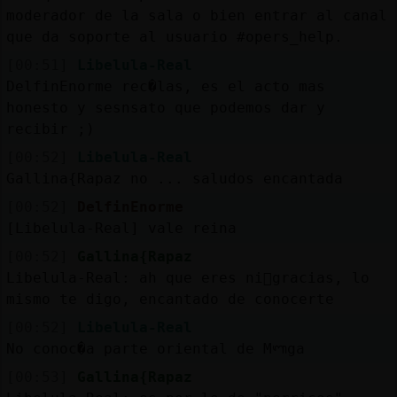
moderador de la sala o bien entrar al canal
que da soporte al usuario #opers_help.
[00:51]
Libelula-Real
DelfinEnorme rec�las, es el acto mas
honesto y sesnsato que podemos dar y
recibir ;)
[00:52]
Libelula-Real
Gallina{Rapaz no ... saludos encantada
[00:52]
DelfinEnorme
[Libelula-Real] vale reina
[00:52]
Gallina{Rapaz
Libelula-Real: ah que eres ni񡬠gracias, lo
mismo te digo, encantado de conocerte
[00:52]
Libelula-Real
No conoc�a parte oriental de Mᬡga
[00:53]
Gallina{Rapaz