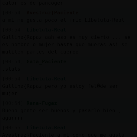
calor es de pancoger
[00:54]
Avestruz}Paciente
a mi me gusta poco el frio Libelula-Real
[00:54]
Libelula-Real
Gallina{Rapaz aah eso es muy cierto ... se
es hombre o mujer hasta que mueras asi se
mutilen partes del cuerpo
[00:54]
Gata_Paciente
.stats
[00:54]
Libelula-Real
Gallina{Rapaz pero yo estoy fel�de ser
mujer
[00:54]
Rana-Fugaz
Bueno gente ser buenos y pasarlo bien ,
agurrrr
[00:55]
Libelula-Real
Avestruz}Paciente a mi como que me gusta