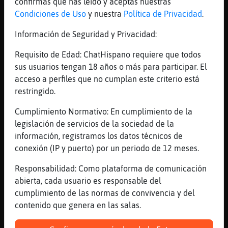
confirmas que has leído y aceptas nuestras
[Libelula-Real] asi estas divina
Condiciones de Uso
y nuestra
Política de Privacidad
.
[00:56]
Gallina{Rapaz
Información de Seguridad y Privacidad:
Libelula-Real:�es lo que quer�decir, tuve
una madre estupenda, aprend�racias a ella a
Requisito de Edad: ChatHispano requiere que todos
valorar a los �geles�del�otro sexo, como t�
sus usuarios tengan 18 años o más para participar. El
claro
acceso a perfiles que no cumplan este criterio está
[00:56]
Libelula-Real
restringido.
Gallina{Rapaz ay que bonico eso que has
Cumplimiento Normativo: En cumplimiento de la
dicho (:))
legislación de servicios de la sociedad de la
[00:56]
Avestruz}Paciente
información, registramos los datos técnicos de
aisss Libelula-Real
conexión (IP y puerto) por un periodo de 12 meses.
[00:57]
Gallina{Rapaz
Responsabilidad: Como plataforma de comunicación
Libelula-Real: entonces�respecto a eso
abierta, cada usuario es responsable del
tenemos cierta afinidad ling�istica
cumplimiento de las normas de convivencia y del
[00:57]
Libelula-Real
contenido que genera en las salas.
Gallina{Rapaz ᮧeles hay en muchos lugraes
de este amplio universo