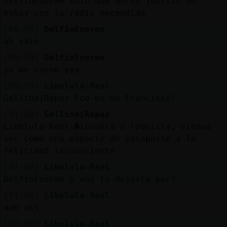
DelfinEnorme solo que ahroa justito no
estoy con la radio encendida
[00:59]
DelfinEnorme
ah vale
[00:59]
DelfinEnorme
yo me canse yaa
[00:59]
Libelula-Real
Gallina{Rapaz Fco es de Francisco?
[01:00]
Gallina{Rapaz
Libelula-Real:�locuela o loquilla, vienea
ser como una especie de pasaporte a la
felicidad inconsciente
[01:00]
Libelula-Real
DelfinEnorme y vos lo dejaste por?
[01:00]
Libelula-Real
aah oki
[01:00]
Libelula-Real