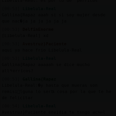
Libelula-Real: es por lo de "perricos"
[00:53]
Libelula-Real
Gallina{Rapaz aaah si si soy mujer desde
que nac�ja ja ja ja ja ja
[00:53]
DelfinEnorme
[Libelula-Real] xd
[00:53]
Avestruz}Paciente
aqui ya hace frio Libelula-Real
[00:53]
Libelula-Real
Gallina{Rapaz aaaaah se dice mucho
allᠰerricos?
[00:53]
Gallina{Rapaz
Libelula-Real:�y hasta que mueras son
remisi󮠡lguna lo serᳬ cosa por la que te he
de felicitar
[00:54]
Libelula-Real
Avestruz}Paciente envidia te tengo acᠥl