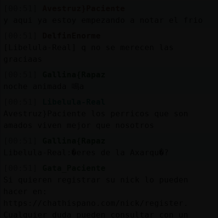
[00:51]
Avestruz}Paciente
y aqui ya estoy empezando a notar el frio
[00:51]
DelfinEnorme
[Libelula-Real] q no se merecen las
graciaas
[00:51]
Gallina{Rapaz
noche animada 鳴a
[00:51]
Libelula-Real
Avestruz}Paciente los perricos que son
amados viven mejor que nosotros
[00:51]
Gallina{Rapaz
Libelula-Real:�eres de la Axarqu�?
[00:51]
Gata_Paciente
Si quieren registrar su nick lo pueden
hacer en:
https://chathispano.com/nick/register.
Cualquier duda pueden consultar con un