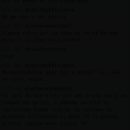
asi te vemos en las olimpiadas
[15:36]
Ardilla{Eficiente
No me vas a ver jajsjs
[15:36]
Rinoceronte{Real
Alguna chica por la zona de Vélez Málaga
para ir al cine esta tarde? ; )
[15:36]
Mosquito}Breve
jeje
[15:36]
Ardilla{Eficiente
Mosquito}Breve ayer fui a probar la clase
de nivel medio
[15:36]
Elefante}Pedante
En caso de que estén por web o una app y no
tengan antiprivi, y además su nick es
registrado puede limitar el volumen de
privados utilizando el modo +R lo pueden
activar /quote mode sunick +R