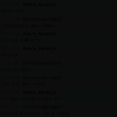
Mis
[15:25]
Zebra_Naranja
blogs
Hola cari
[15:25]
Murcielago{Agil
jajajajaja que simpa
Mis
[15:25]
Zebra_Naranja
foros
Ea soy as�hochi
[15:25]
Zebra_Naranja
Jajaja
Registr
[15:26]
Murcielago{Agil
un
Eso se nace
canal
[15:26]
Murcielago{Agil
los hay muy sosos
[15:26]
Zebra_Naranja
Tu has nacido simpa tb?
Más
gestion
[15:26]
Murcielago{Agil
[Zebra_Naranja] yo a ratos