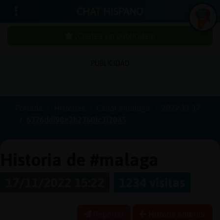
CHAT HISPANO
¡Chatea sin publicidad!
PUBLICIDAD
Iniciar
sesión
Portada
Historias
Canal #malaga
2022-11-17
6376ddf98e2b2360fc3f2045
¡Chatea
sin
publici
Historia de #malaga
17/11/2022 15:22
1234 visitas
Crear
una
Reportar
Historia anterior
cuenta