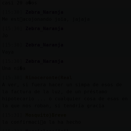
casi 20 a�os
[15:30]
Zebra_Naranja
Me est᳠acojonando joia, jajaja
[15:30]
Zebra_Naranja
Jo
[15:30]
Zebra_Naranja
Vaya
[15:30]
Zebra_Naranja
Una ni�a
[15:30]
Rinoceronte{Real
A ver, si fuera hacer un simpa de esos de
la factura de la luz, de un préstamo
hipotecario ... o cualquier cosa de esas en
la que nos roban, sí tendría gracia
[15:31]
Mosquito}Breve
la confirmaci󮠹a la ha hecho