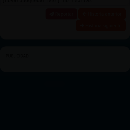
[novato36quedar1vez] no repitas
Reportar
Historia anterior
Historia siguiente
PUBLICIDAD