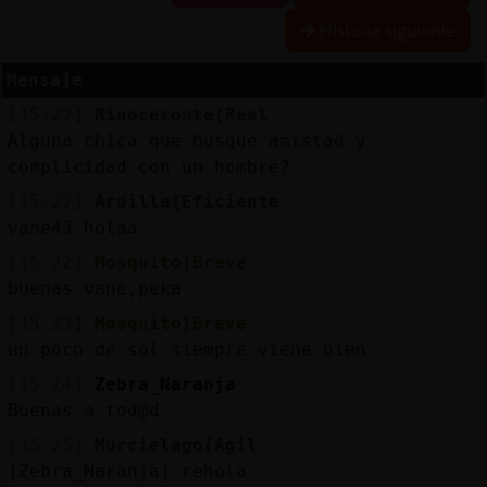
Historia siguiente
Mensaje
Reserva
[15:22]
Rinoceronte{Real
alias
Alguna chica que busque amistad y
complicidad con un hombre?
[15:22]
Ardilla{Eficiente
Actuali
vane43 holaa
contras
[15:22]
Mosquito}Breve
buenas vane,peka
[15:23]
Mosquito}Breve
Actuali
un poco de sol siempre viene bien
IP
[15:24]
Zebra_Naranja
virtual
Buenas a tod@d
[15:25]
Murcielago{Agil
[Zebra_Naranja] rehola