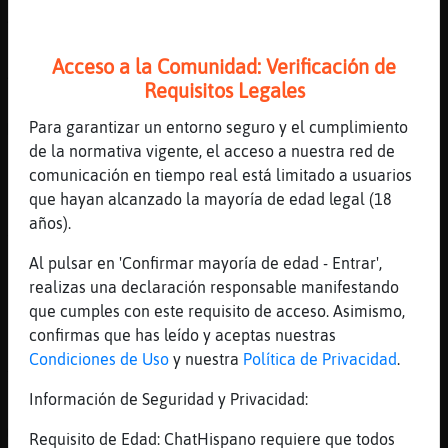
Ah, ok
[15:32]
Murcielago{Agil
Acceso a la Comunidad: Verificación de
As�n dia y otro
Requisitos Legales
[15:32]
Rinoceronte{Real
Para garantizar un entorno seguro y el cumplimiento
Murcielago{Agil: ok, ok
de la normativa vigente, el acceso a nuestra red de
[15:32]
Mosquito}Breve
comunicación en tiempo real está limitado a usuarios
lo simpa suelen hacerse no por no pagar
que hayan alcanzado la mayoría de edad legal (18
[15:32]
Zebra_Naranja
años).
Veo que est᳠a tu bola, jajaja,
Al pulsar en 'Confirmar mayoría de edad - Entrar',
[15:32]
Mosquito}Breve
realizas una declaración responsable manifestando
sino pq el camarero tarda la vida en darte
que cumples con este requisito de acceso. Asimismo,
la cuenta
confirmas que has leído y aceptas nuestras
[15:32]
Murcielago{Agil
Condiciones de Uso
y nuestra
Política de Privacidad
.
Yo ?
Información de Seguridad y Privacidad:
[15:33]
Mosquito}Breve
� hay gente q se le levanta y se va
Requisito de Edad: ChatHispano requiere que todos