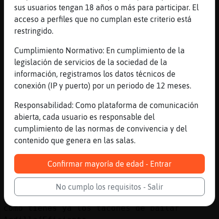
sus usuarios tengan 18 años o más para participar. El
[15:33]
Murcielago{Agil
acceso a perfiles que no cumplan este criterio está
ahhh pues eso no lo sabia
restringido.
[15:33]
Rinoceronte{Real
Bueno, no me liéis que me espantáis a las
Cumplimiento Normativo: En cumplimiento de la
chicas
legislación de servicios de la sociedad de la
información, registramos los datos técnicos de
[15:33]
Rinoceronte{Real
conexión (IP y puerto) por un periodo de 12 meses.
Vosotros seguid a lo vuestro que yo me
pongo aquí a un lado
Responsabilidad: Como plataforma de comunicación
[15:33]
Mosquito}Breve
abierta, cada usuario es responsable del
y nos grabas
cumplimiento de las normas de convivencia y del
contenido que genera en las salas.
[15:33]
Mosquito}Breve
xd
Confirmar mayoría de edad - Entrar
[15:34]
Ardilla{Eficiente
Que pasa por aquí
No cumplo los requisitos - Salir
[15:34]
Mosquito}Breve
como tienes ya los tacones de bailar