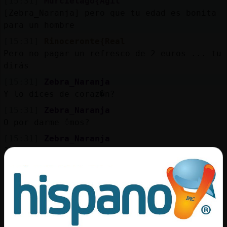
[15:31]
Murcielago{Agil
[Zebra_Naranja] pero que tu edad es bonita
para un hombre
[15:31]
Rinoceronte{Real
Pero no pagar un refresco de 2 euros ... tu
dirás
[15:31]
Zebra_Naranja
Y lo dices de coraz�n?
[15:31]
Zebra_Naranja
O por darme ᮩmos?
[15:31]
Zebra_Naranja
Jajaja
[15:31]
Murcielago{Agil
[Rinoceronte{Real] no es un refresco
[15:32]
Murcielago{Agil
Es hincharse de comer
[15:32]
Rinoceronte{Real