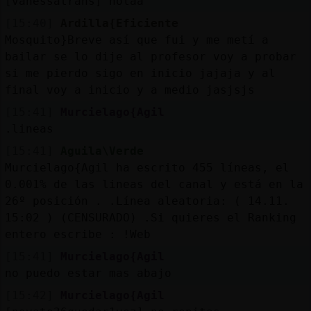
[vanessatrans] holaa
[15:40]
Ardilla{Eficiente
Mosquito}Breve así que fui y me metí a
bailar se lo dije al profesor voy a probar
si me pierdo sigo en inicio jajaja y al
final voy a inicio y a medio jasjsjs
[15:41]
Murcielago{Agil
.lineas
[15:41]
Aguila\Verde
Murcielago{Agil ha escrito 455 líneas, el
0.001% de las lineas del canal y está en la
26º posición . .Línea aleatoria: ( 14.11.
15:02 ) (CENSURADO) .Si quieres el Ranking
entero escribe : !Web
[15:41]
Murcielago{Agil
no puedo estar mas abajo
[15:42]
Murcielago{Agil