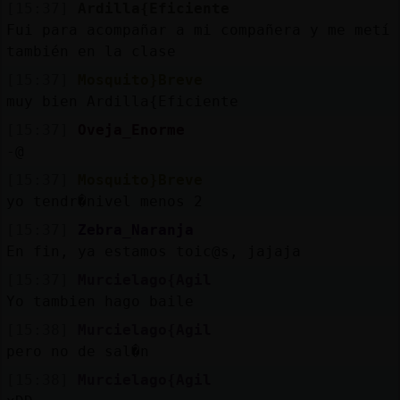
[15:37]
Ardilla{Eficiente
Fui para acompañar a mi compañera y me metí
también en la clase
[15:37]
Mosquito}Breve
muy bien Ardilla{Eficiente
[15:37]
Oveja_Enorme
-@
[15:37]
Mosquito}Breve
yo tendr�nivel menos 2
[15:37]
Zebra_Naranja
En fin, ya estamos toic@s, jajaja
[15:37]
Murcielago{Agil
Yo tambien hago baile
[15:38]
Murcielago{Agil
pero no de sal�n
[15:38]
Murcielago{Agil