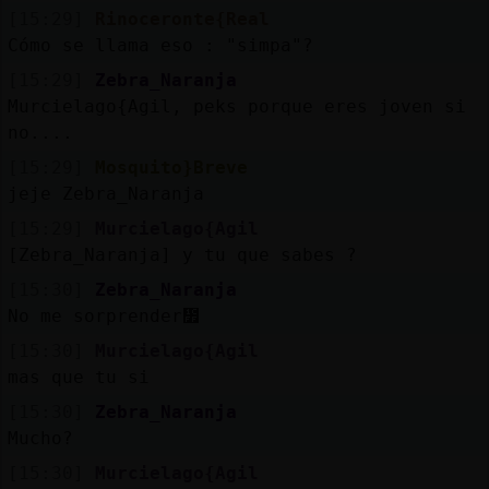
[15:29]
Rinoceronte{Real
Cómo se llama eso : "simpa"?
[15:29]
Zebra_Naranja
Murcielago{Agil, peks porque eres joven si
no....
[15:29]
Mosquito}Breve
jeje Zebra_Naranja
[15:29]
Murcielago{Agil
[Zebra_Naranja] y tu que sabes ?
[15:30]
Zebra_Naranja
No me sorprender᳿
[15:30]
Murcielago{Agil
mas que tu si
[15:30]
Zebra_Naranja
Mucho?
[15:30]
Murcielago{Agil