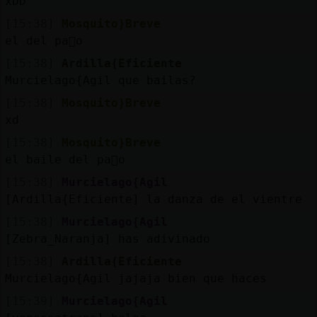
xDD
[15:38]
Mosquito}Breve
el del pa񵥬o
[15:38]
Ardilla{Eficiente
Murcielago{Agil que bailas?
[15:38]
Mosquito}Breve
xd
[15:38]
Mosquito}Breve
el baile del pa񵥬o
[15:38]
Murcielago{Agil
[Ardilla{Eficiente] la danza de el vientre
[15:38]
Murcielago{Agil
[Zebra_Naranja] has adivinado
[15:38]
Ardilla{Eficiente
Murcielago{Agil jajaja bien que haces
[15:39]
Murcielago{Agil