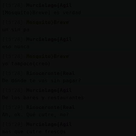
[15:28]
Murcielago{Agil
[Mosquito}Breve] es verdad
[15:28]
Mosquito}Breve
un sin pa
[15:28]
Murcielago{Agil
eso nunca
[15:28]
Mosquito}Breve
yo tampoco(creo)
[15:28]
Rinoceronte{Real
De dónde te vas sin pagar?
[15:28]
Murcielago{Agil
De los bares y restaurantes
[15:29]
Rinoceronte{Real
Ah, ok. Qué cutre, no?
[15:29]
Murcielago{Agil
mas que cutre fresc@s