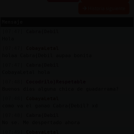
Historia siguiente
Mensaje
Reserva
[07:47]
Cabra{Debil
alias
Hola
[07:47]
CobayaLetal
holaa Cabra{Debil aupaa bonita
Actuali
[07:47]
Cabra{Debil
contras
CobayaLetal hola
[07:48]
Cocodrilo}Respetable
Buenos días alguna chica de guadarrama?
Actuali
[07:48]
CobayaLetal
IP
como va el ganao Cabra{Debil? xd
virtual
[07:48]
Cabra{Debil
No se. Me despertado ahora
[07:49]
CobayaLetal