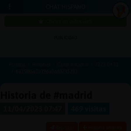
CHAT HISPANO
¡Chatea sin publicidad!
PUBLICIDAD
Iniciar
sesión
Portada
Historias
Canal #madrid
2023-04-11
6435f86a1b396a0dd0235703
¡Chatea
sin
publici
Historia de #madrid
11/04/2023 07:47
469 visitas
Crear
una
Reportar
Historia anterior
cuenta