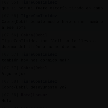
[07:55]
TigreConTimidez
que si por mi fuera estaría tirado en cama
[07:56]
TigreConTimidez
Cabra{Debil échale media hora en mi nombre
a ese sofá
[07:56]
Cabra{Debil
TigreConTimidez tan fácil no lo llevo o
duermo del tirón o no me duermo
[07:57]
TigreConTimidez
también hoy has dormido mal?
[07:57]
Cabra{Debil
Algo mejor
[07:58]
TigreConTimidez
Cabra{Debil desayunaste ya?
[07:58]
Rata}Locuaz
Hola