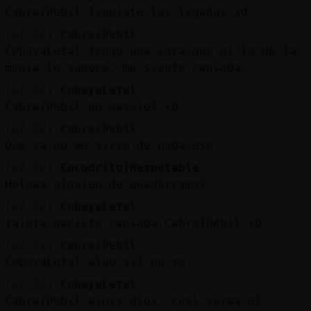
Mis
Cabra{Debil limpiate las legañas xd
blogs
[07:50]
Cabra{Debil
CobayaLetal tengo una cara que ni la de la
monja lo supera, me siento cansada
Mis
[07:50]
CobayaLetal
foros
Cabra{Debil un masaje? xd
[07:50]
Cabra{Debil
Que va no me sirve de nada eso
Registr
[07:50]
Cocodrilo}Respetable
un
Holaaa alguien de guadarrama?
canal
[07:50]
CobayaLetal
jajaja naciste cansada Cabra{Debil xd
[07:51]
Cabra{Debil
CobayaLetal algo así no se
Más
gestion
[07:52]
CobayaLetal
Cabra{Debil ainss diox, cual seraa el