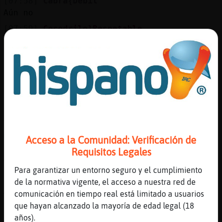
[07:58]
Cabra{Debil
Aún no
[07:59]
Cocodrilo}Respetable
No hay nadie de guadarrama?
[07:59]
Rata}Locuaz
Qué búsquedas más estúpid** !!
[08:00]
Cocodrilo}Respetable
Jajajaja
[08:01]
Cocodrilo}Respetable
Yo la busco maja y simpática por la sierra
madrileña
Acceso a la Comunidad: Verificación de
Requisitos Legales
[08:01]
Rata}Locuaz
Tiene que ser maja ?
Para garantizar un entorno seguro y el cumplimiento
[08:01]
Pez\Humilde
de la normativa vigente, el acceso a nuestra red de
Algún día la gente entenderá que este canal
comunicación en tiempo real está limitado a usuarios
no es de temática sexual. Mientras...
que hayan alcanzado la mayoría de edad legal (18
años).
[08:02]
Rata}Locuaz