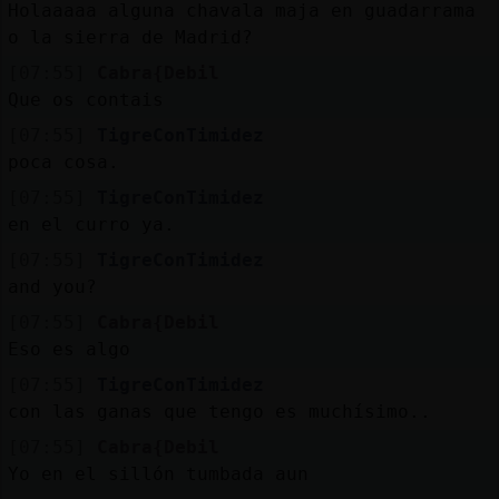
Holaaaaa alguna chavala maja en guadarrama
o la sierra de Madrid?
[07:55]
Cabra{Debil
Que os contais
[07:55]
TigreConTimidez
poca cosa.
[07:55]
TigreConTimidez
en el curro ya.
[07:55]
TigreConTimidez
and you?
[07:55]
Cabra{Debil
Eso es algo
[07:55]
TigreConTimidez
con las ganas que tengo es muchísimo..
[07:55]
Cabra{Debil
Yo en el sillón tumbada aun