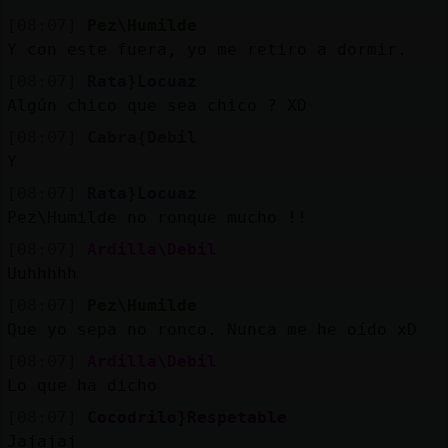
[08:07]
Pez\Humilde
Y con este fuera, yo me retiro a dormir.
[08:07]
Rata}Locuaz
Algún chico que sea chico ? XD
[08:07]
Cabra{Debil
Y
[08:07]
Rata}Locuaz
Pez\Humilde no ronque mucho !!
[08:07]
Ardilla\Debil
Uuhhhhh
[08:07]
Pez\Humilde
Que yo sepa no ronco. Nunca me he oído xD
[08:07]
Ardilla\Debil
Lo que ha dicho
[08:07]
Cocodrilo}Respetable
Jajajaj