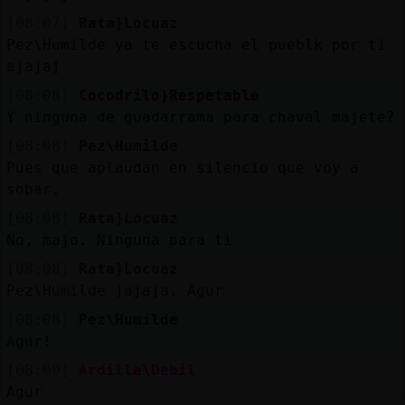
[08:07]
Rata}Locuaz
Pez\Humilde ya te escucha el pueblk por ti
ajajaj
[08:08]
Cocodrilo}Respetable
Y ninguna de guadarrama para chaval majete?
[08:08]
Pez\Humilde
Pues que aplaudan en silencio que voy a
sobar.
[08:08]
Rata}Locuaz
No, majo. Ninguna para ti
[08:08]
Rata}Locuaz
Pez\Humilde jajaja. Agur
[08:08]
Pez\Humilde
Agur!
[08:09]
Ardilla\Debil
Agur