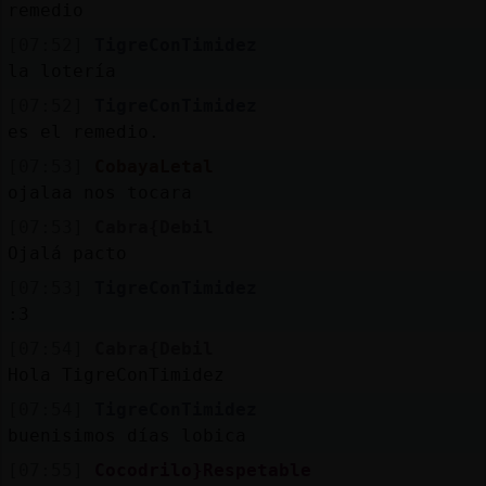
remedio
[07:52]
TigreConTimidez
la lotería
[07:52]
TigreConTimidez
es el remedio.
[07:53]
CobayaLetal
ojalaa nos tocara
[07:53]
Cabra{Debil
Ojalá pacto
[07:53]
TigreConTimidez
:3
[07:54]
Cabra{Debil
Hola TigreConTimidez
[07:54]
TigreConTimidez
buenisimos días lobica
[07:55]
Cocodrilo}Respetable