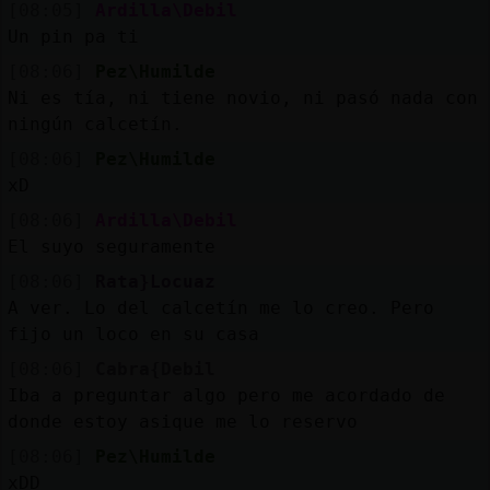
[08:05]
Ardilla\Debil
Un pin pa ti
[08:06]
Pez\Humilde
Ni es tía, ni tiene novio, ni pasó nada con
ningún calcetín.
[08:06]
Pez\Humilde
xD
[08:06]
Ardilla\Debil
El suyo seguramente
[08:06]
Rata}Locuaz
A ver. Lo del calcetín me lo creo. Pero
fijo un loco en su casa
[08:06]
Cabra{Debil
Iba a preguntar algo pero me acordado de
donde estoy asique me lo reservo
[08:06]
Pez\Humilde
xDD