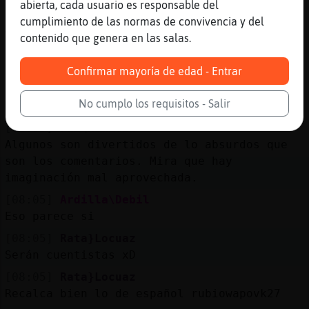
abierta, cada usuario es responsable del
[08:04]
Ardilla\Debil
cumplimiento de las normas de convivencia y del
Anda que está también
contenido que genera en las salas.
[08:04]
Rata}Locuaz
Se habrá quedado a gusto
Confirmar mayoría de edad - Entrar
[08:04]
Ardilla\Debil
No cumplo los requisitos - Salir
Madre del amor hermoso
[08:05]
Pez\Humilde
Algunos son divertidos de lo absurdos que
son los comentarios. Mira que hay
imaginación mal aprovechada.
[08:05]
Ardilla\Debil
Eso parece si
[08:05]
Rata}Locuaz
Serán cuentistas xD
[08:05]
Rata}Locuaz
Recalca bien lo de español rubiowapovk27