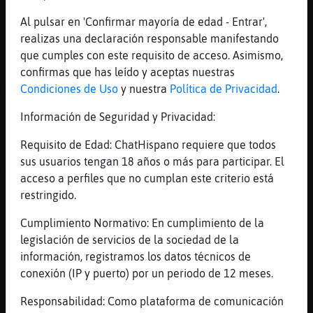
Pez\Humilde algún día. Mientras tanto...
Al pulsar en 'Confirmar mayoría de edad - Entrar',
[08:02]
Cabra{Debil
realizas una declaración responsable manifestando
Pez\Humilde siempre será igual
que cumples con este requisito de acceso. Asimismo,
confirmas que has leído y aceptas nuestras
[08:02]
Pez\Humilde
Condiciones de Uso
y nuestra
Política de Privacidad
.
Mientras se quejarán porque se les expulsa.
[08:02]
Pez\Humilde
Información de Seguridad y Privacidad:
xDDD
Requisito de Edad: ChatHispano requiere que todos
[08:03]
Rata}Locuaz
sus usuarios tengan 18 años o más para participar. El
A veces no basta con un ban . Pero bueno.
acceso a perfiles que no cumplan este criterio está
Habrá que reír con lo que hay ... muajaja
restringido.
[08:03]
Cabra{Debil
Cumplimiento Normativo: En cumplimiento de la
Como lo de catalu
legislación de servicios de la sociedad de la
[08:03]
Ardilla\Debil
información, registramos los datos técnicos de
Jajaja
conexión (IP y puerto) por un periodo de 12 meses.
[08:04]
Cabra{Debil
Responsabilidad: Como plataforma de comunicación
Dios