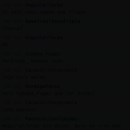
[00:15]
Anguila\Torpe
Te sale unos sapos que flipas
[00:16]
Avestruz\Insufrible
Chueca?
[00:16]
Anguila\Torpe
XD
[00:16]
Cobaya_Fugaz
darklady_ buenas sean
[00:16]
Caracol\Respetable
Jaja pico mucho
[00:16]
HormigaFeroz
holi Cobaya_Fugaz qué tal estás?
[00:16]
Caracol\Respetable
Lady buenass
[00:16]
Pantera\ConTimidez
Anguila\Torpe eso dicen, pero yo creo que