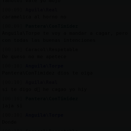
Yanotoi vale yo mojo
[00:09]
Aguila\Real
caramelica al horno no
[00:09]
Pantera\ConTimidez
Anguila\Torpe te voy a mandar a cagar, pero
con todas las buenas intenciones
[00:10]
Caracol\Respetable
De queso no me apetece
[00:10]
Anguila\Torpe
Pantera\ConTimidez dios te oiga
[00:10]
Aguila\Real
si te digo d󮤥 he cagao yo hiy
[00:10]
Pantera\ConTimidez
jaja si
[00:10]
Anguila\Torpe
Donde