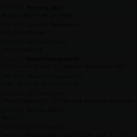
[00:03]
Pantera_Agil
Alguna mujer en privado?
[00:03]
Caracol\Respetable
Bye Topo\Breve
[00:03]
Gallina{Tenaz
quiero puleva
[00:03]
Rana-ConInquietud
Grillo-Feliz hoy te quedas despierto no?
[00:03]
Caracol\Respetable
Eres policía Grillo-Feliz
[00:03]
Gallina{Tenaz
[Topo{Especial] io zoy una galleta sorpresa
[00:03]
Grillo-Feliz
Obvio.
[00:04]
Grillo-Feliz
Caracol\Respetable: aquí dicen que sí. El