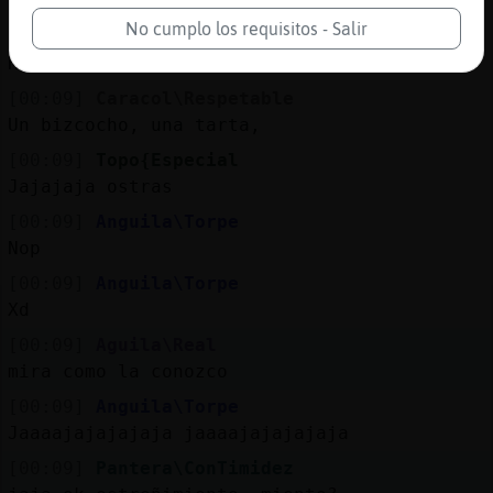
Exactamente
No cumplo los requisitos - Salir
[00:09]
Topo{Especial
Has ido a hacer caca hoy?
[00:09]
Caracol\Respetable
Un bizcocho, una tarta,
[00:09]
Topo{Especial
Jajajaja ostras
[00:09]
Anguila\Torpe
Nop
[00:09]
Anguila\Torpe
Xd
[00:09]
Aguila\Real
mira como la conozco
[00:09]
Anguila\Torpe
Jaaaajajajajaja jaaaajajajajaja
[00:09]
Pantera\ConTimidez