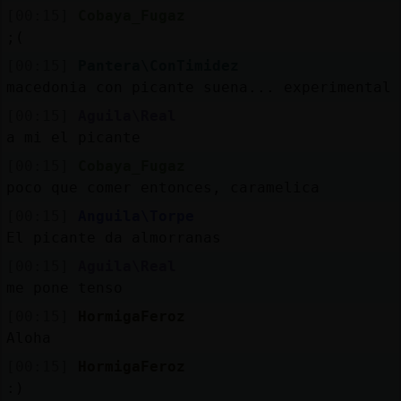
[00:15]
Cobaya_Fugaz
;(
[00:15]
Pantera\ConTimidez
macedonia con picante suena... experimental
[00:15]
Aguila\Real
a mi el picante
[00:15]
Cobaya_Fugaz
poco que comer entonces, caramelica
[00:15]
Anguila\Torpe
El picante da almorranas
[00:15]
Aguila\Real
me pone tenso
[00:15]
HormigaFeroz
Aloha
[00:15]
HormigaFeroz
:)