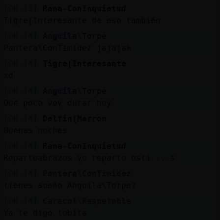
[00:13]
Rana-ConInquietud
Tigre{Interesante de eso también
[00:14]
Anguila\Torpe
Pantera\ConTimidez jajajak
[00:14]
Tigre{Interesante
xd
[00:14]
Anguila\Torpe
Que poco voy durar hoy
[00:14]
Delfin{Marron
Buenas noches
[00:14]
Rana-ConInquietud
Repartoabrazos yo reparto osti....s
[00:14]
Pantera\ConTimidez
tienes sueño Anguila\Torpe?
[00:14]
Caracol\Respetable
Ya te digo lobita