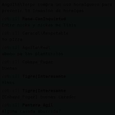
Anguila\Torpe compra un oso hormiguero para
prevenir la invasion de hormigas
[00:13]
Rana-ConInquietud
Entre nicks y nickas me liais
[00:13]
Caracol\Respetable
Yo pizza
[00:13]
Aguila\Real
abono pa las planturrias
[00:13]
Cobaya_Fugaz
buenas
[00:13]
Tigre{Interesante
nikes
[00:13]
Tigre{Interesante
[Cobaya_Fugaz] buenas cazador
[00:13]
Pantera_Agil
Alguna casada aburrida?