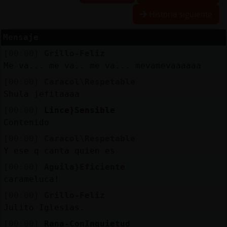
Historia siguiente
Mensaje
Reserva
[00:00]
Grillo-Feliz
alias
Me va... me va.. me va... mevamevaaaaaa
[00:00]
Caracol\Respetable
Shula jefitaaaa
Actuali
[00:00]
Lince}Sensible
contras
Contenido
[00:00]
Caracol\Respetable
Y ese q canta quien es
Actuali
[00:00]
Aguila}Eficiente
IP
carameluca!
virtual
[00:00]
Grillo-Feliz
Julito Iglesias.
[00:00]
Rana-ConInquietud