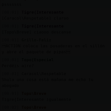
psssssss
[00:01]
Tigre{Interesante
[Caracol\Respetable] claroo
[00:01]
Tigre{Interesante
[Topo\Breve] ciaooo descanse
[00:01]
Grillo-Feliz
ACTION coloca las posaderas en el sillón
y abre el paquete de pipas
[00:01]
Topo{Especial
Perdéis aire?
[00:01]
Caracol\Respetable
Shula una cosa está mañana me echo tu
abogado
[00:01]
Topo\Breve
Tigre{Interesante igualmente
[00:02]
Topo\Breve