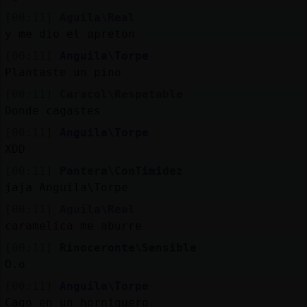
[00:11]
Aguila\Real
y me dio el apreton
[00:11]
Anguila\Torpe
Plantaste un pino
[00:11]
Caracol\Respetable
Donde cagastes
[00:11]
Anguila\Torpe
XDD
[00:11]
Pantera\ConTimidez
jaja Anguila\Torpe
[00:11]
Aguila\Real
caramelica me aburre
[00:11]
Rinoceronte\Sensible
O.o
[00:11]
Anguila\Torpe
Cago en un horniguero