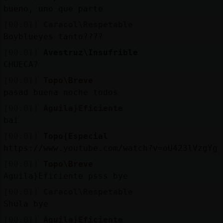
bueno, uno que parte
[00:01]
Caracol\Respetable
Boyblueyes tanto????
[00:01]
Avestruz\Insufrible
CHUECA?
[00:01]
Topo\Breve
pasad buena noche todos
[00:01]
Aguila}Eficiente
bai
[00:01]
Topo{Especial
https://www.youtube.com/watch?v=oU423lVzgYg
[00:01]
Topo\Breve
Aguila}Eficiente psss bye
[00:01]
Caracol\Respetable
Shula bye
[00:01]
Aguila}Eficiente