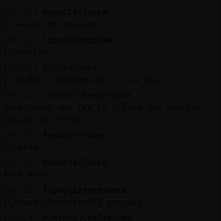
[00:12]
Anguila\Torpe
Invasión de hormigas
[00:12]
Lince}Sensible
Contenido
[00:12]
Aguila\Real
y dej頬os choronguitos en el prao
[00:12]
Caracol\Respetable
Boyblueyes que fue lo último que comiste
salido del horno
[00:12]
Anguila\Torpe
Es abono
[00:13]
Anguila\Torpe
Asiq guay
[00:13]
Tigre{Interesante
[Caracol\Respetable] pescado
[00:13]
Pantera\ConTimidez