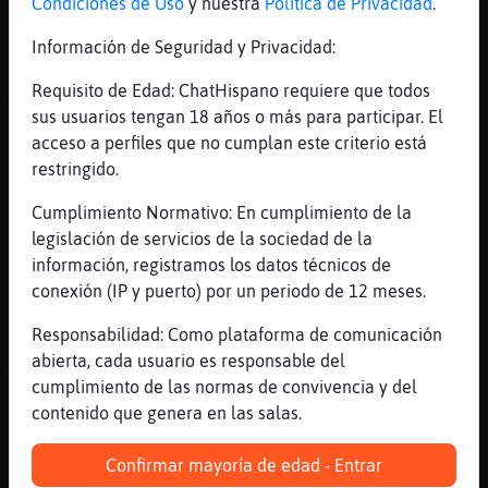
Condiciones de Uso
y nuestra
Política de Privacidad
.
[00:09]
Anguila\Torpe
Nop
Información de Seguridad y Privacidad:
[00:09]
Pantera_Agil
Requisito de Edad: ChatHispano requiere que todos
Alguna chica de Madrid en privado?
sus usuarios tengan 18 años o más para participar. El
[00:09]
Grillo-Feliz
acceso a perfiles que no cumplan este criterio está
El cochinillo para mí y te dejo mojar pan
restringido.
bimbo.
Cumplimiento Normativo: En cumplimiento de la
[00:09]
Aguila\Real
legislación de servicios de la sociedad de la
rubi_32 hoy no te has peido
información, registramos los datos técnicos de
[00:09]
Anguila\Torpe
conexión (IP y puerto) por un periodo de 12 meses.
No me sale la mierda
Responsabilidad: Como plataforma de comunicación
[00:09]
Anguila\Torpe
abierta, cada usuario es responsable del
Jaaaajajajajaja
cumplimiento de las normas de convivencia y del
[00:09]
Aguila\Real
contenido que genera en las salas.
es eso
[00:09]
Anguila\Torpe
Confirmar mayoría de edad - Entrar