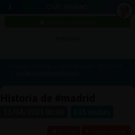
CHAT HISPANO
¡Chatea sin publicidad!
PUBLICIDAD
Iniciar
sesión
Portada
Historias
Canal #madrid
2023-04-11
6435f8501b396a0dd02356fd
¡Chatea
sin
publici
Historia de #madrid
11/04/2023 00:00
615 visitas
Crear
una
Reportar
Historia anterior
cuenta