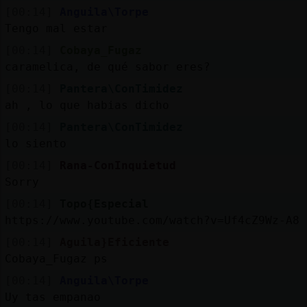
[00:14]
Anguila\Torpe
Tengo mal estar
[00:14]
Cobaya_Fugaz
caramelica, de qué sabor eres?
[00:14]
Pantera\ConTimidez
ah , lo que habias dicho
[00:14]
Pantera\ConTimidez
lo siento
[00:14]
Rana-ConInquietud
Sorry
[00:14]
Topo{Especial
https://www.youtube.com/watch?v=Uf4cZ9Wz-A8
[00:14]
Aguila}Eficiente
Cobaya_Fugaz ps
[00:14]
Anguila\Torpe
Uy tas empanao