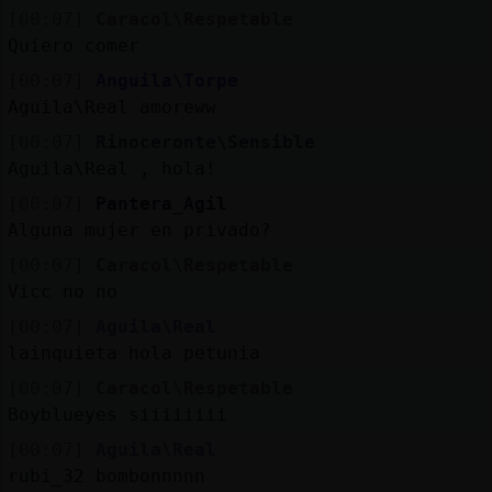
[00:07]
Caracol\Respetable
Quiero comer
[00:07]
Anguila\Torpe
Aguila\Real amoreww
[00:07]
Rinoceronte\Sensible
Aguila\Real , hola!
[00:07]
Pantera_Agil
Alguna mujer en privado?
[00:07]
Caracol\Respetable
Vicc no no
[00:07]
Aguila\Real
lainquieta hola petunia
[00:07]
Caracol\Respetable
Boyblueyes siiiiiiii
[00:07]
Aguila\Real
rubi_32 bombonnnnn