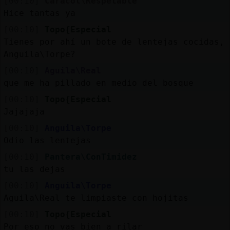
[00:10]
Caracol\Respetable
Hice tantas ya
[00:10]
Topo{Especial
Tienes por ahí un bote de lentejas cocidas,
Anguila\Torpe?
[00:10]
Aguila\Real
que me ha pillado en medio del bosque
[00:10]
Topo{Especial
Jajajaja
[00:10]
Anguila\Torpe
Odio las lentejas
[00:10]
Pantera\ConTimidez
tu las dejas
[00:10]
Anguila\Torpe
Aguila\Real te limpiaste con hojitas
[00:10]
Topo{Especial
Por eso no vas bien a rilar