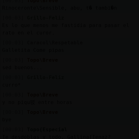
[00:03]
Topo\Breve
Rinoceronte\Sensible, abu, t� tambi�n
[00:03]
Grillo-Feliz
Es lo que menos me fastidia para pasar el
rato en el curor.
[00:03]
Caracol\Respetable
Galletita Come pipas
[00:03]
Topo\Breve
sed buenos...
[00:03]
Grillo-Feliz
curro*
[00:03]
Topo\Breve
y no piqu驳 entre horas
[00:03]
Topo\Breve
bye
[00:03]
Topo{Especial
Te desdoblas y todo, Gallina{Tenaz?