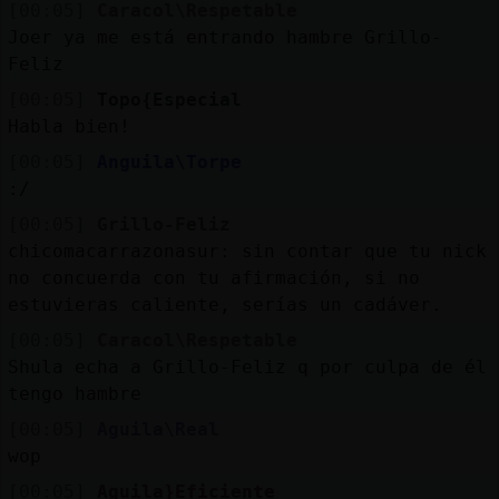
[00:05]
Caracol\Respetable
Joer ya me está entrando hambre Grillo-
Feliz
[00:05]
Topo{Especial
Habla bien!
[00:05]
Anguila\Torpe
:/
[00:05]
Grillo-Feliz
chicomacarrazonasur: sin contar que tu nick
no concuerda con tu afirmación, si no
estuvieras caliente, serías un cadáver.
[00:05]
Caracol\Respetable
Shula echa a Grillo-Feliz q por culpa de él
tengo hambre
[00:05]
Aguila\Real
wop
[00:05]
Aguila}Eficiente