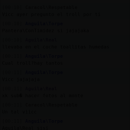
[00:10]
Caracol\Respetable
Vicc ayer pregunto el troll por ti
[00:10]
Anguila\Torpe
Pantera\ConTimidez si jajajaka
[00:10]
Aguila\Real
llevaba en el coche toallitas humedas
[00:11]
Anguila\Torpe
Cual troll?hay tantos
[00:11]
Anguila\Torpe
Vicc jajajaja
[00:11]
Aguila\Real
xk sub� hacer fotos al monte
[00:11]
Caracol\Respetable
Un tal viicc
[00:11]
Anguila\Torpe
Aguila\Real sisi