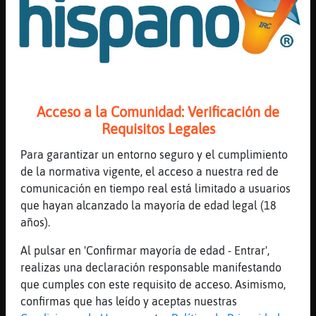
[00:08]
Caracol\Respetable
Beornot jajaaaa
[00:08]
Pantera\ConTimidez
hola Anguila\Torpe
[00:08]
Anguila\Torpe
Hola Pantera\ConTimidez
Acceso a la Comunidad: Verificación de
[00:08]
Caracol\Respetable
Requisitos Legales
Buff un cochinillo ahora mismo no
Para garantizar un entorno seguro y el cumplimiento
[00:08]
Anguila\Torpe
de la normativa vigente, el acceso a nuestra red de
Me duele la barriga
comunicación en tiempo real está limitado a usuarios
[00:08]
Anguila\Torpe
que hayan alcanzado la mayoría de edad legal (18
:(
años).
[00:08]
Aguila\Real
Al pulsar en 'Confirmar mayoría de edad - Entrar',
caramelica kieres media tortilla
realizas una declaración responsable manifestando
[00:08]
Pantera\ConTimidez
que cumples con este requisito de acceso. Asimismo,
Anguila\Torpe te ha sentado mal algo?
confirmas que has leído y aceptas nuestras