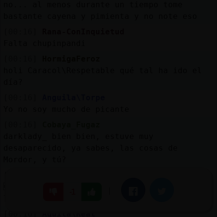
no... al menos durante un tiempo tome
bastante cayena y pimienta y no note eso
[00:16]
Rana-ConInquietud
Falta chupinpandi
[00:16]
HormigaFeroz
holi Caracol\Respetable qué tal ha ido el
día?
[00:16]
Anguila\Torpe
Yo no soy mucho de picante
[00:16]
Cobaya_Fugaz
darklady_ bien bien, estuve muy
desaparecido, ya sabes, las cosas de
Mordor, y tú?
[00:16]
Aguila}Eficiente
ACTION slaps Ti-tus around a bit with a
|
Facebook
Twitter
-1
large trout
[00:16]
Aguila\Real