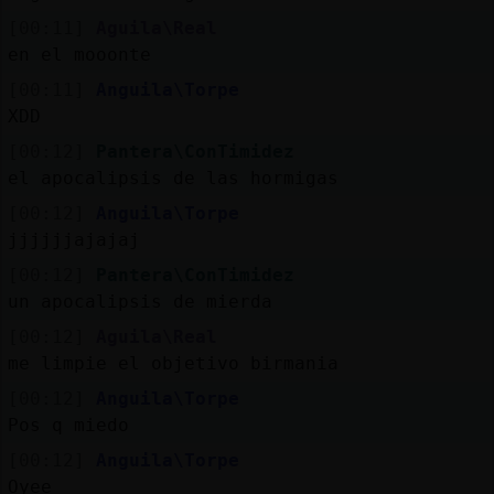
[00:11]
Aguila\Real
en el mooonte
[00:11]
Anguila\Torpe
XDD
[00:12]
Pantera\ConTimidez
el apocalipsis de las hormigas
[00:12]
Anguila\Torpe
jjjjjjajajaj
[00:12]
Pantera\ConTimidez
un apocalipsis de mierda
[00:12]
Aguila\Real
me limpie el objetivo birmania
[00:12]
Anguila\Torpe
Pos q miedo
[00:12]
Anguila\Torpe
Oyee