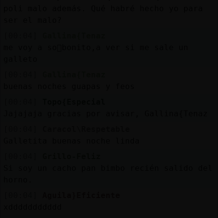
poli malo además. Qué habré hecho yo para
ser el malo?
[00:04]
Gallina{Tenaz
me voy a so񡲠bonito,a ver si me sale un
galleto
[00:04]
Gallina{Tenaz
buenas noches guapas y feos
[00:04]
Topo{Especial
Jajajaja gracias por avisar, Gallina{Tenaz
[00:04]
Caracol\Respetable
Galletita buenas noche linda
[00:04]
Grillo-Feliz
Si soy un cacho pan bimbo recién salido del
horno.
[00:04]
Aguila}Eficiente
xddddddddddd