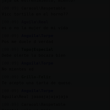
jaja ok estreñimiento, miento?
[00:09]
Caracol\Respetable
Vicc tortilla en el horno??
[00:09]
Aguila\Real
es o no la mujer de mi vida
[00:09]
Anguila\Torpe
Pos me duele d verdad
[00:09]
Topo{Especial
Debe olerte la bocaza bien
[00:09]
Anguila\Torpe
No mientes xd
[00:09]
Grillo-Feliz
Te acepto una tarta de queso.
[00:09]
Anguila\Torpe
Aguila\Real jaaaajajajajaja
[00:09]
Caracol\Respetable