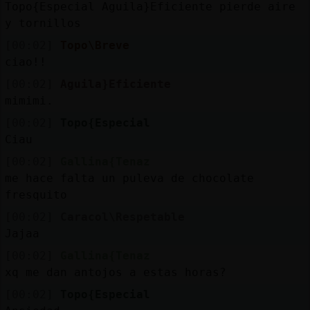
Topo{Especial Aguila}Eficiente pierde aire
y tornillos
[00:02]
Topo\Breve
ciao!!
[00:02]
Aguila}Eficiente
mimimi.
[00:02]
Topo{Especial
Ciau
[00:02]
Gallina{Tenaz
me hace falta un puleva de chocolate
fresquito
[00:02]
Caracol\Respetable
Jajaa
[00:02]
Gallina{Tenaz
xq me dan antojos a estas horas?
[00:02]
Topo{Especial