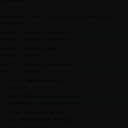
Ansiedad
[00:02]
Gallina{Tenaz
ansiedad tengo 24h entonces,siempre de
antojos
[00:02]
Caracol\Respetable
Yanotoi pareces un loro
[00:02]
Pantera_Agil
Buenas noches
[00:02]
Caracol\Respetable
Por las pipas
[00:02]
Topo{Especial
Jajajaja
[00:02]
Rinoceronte\Sensible
Topo\Breve , que descanses.
[00:03]
Anguila\Torpe
A .mi me duele la barriga