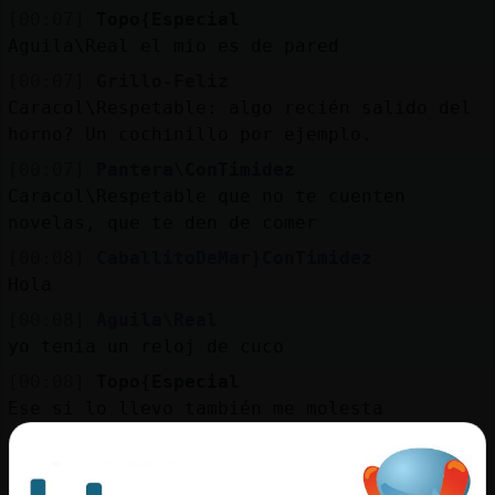
[00:07]
Topo{Especial
Aguila\Real el mio es de pared
[00:07]
Grillo-Feliz
Caracol\Respetable: algo recién salido del
horno? Un cochinillo por ejemplo.
[00:07]
Pantera\ConTimidez
Caracol\Respetable que no te cuenten
novelas, que te den de comer
[00:08]
CaballitoDeMar}ConTimidez
Hola
[00:08]
Aguila\Real
yo tenia un reloj de cuco
[00:08]
Topo{Especial
Ese si lo llevo también me molesta
[00:08]
Aguila\Real
pero murio