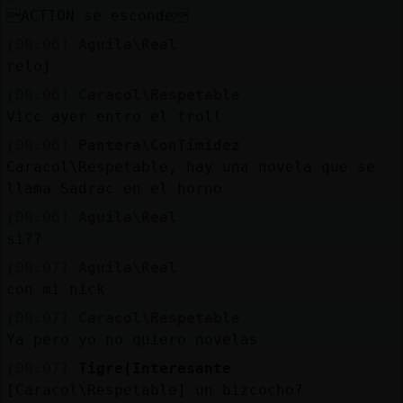
ACTION se esconde
[00:06]
Aguila\Real
reloj
[00:06]
Caracol\Respetable
Vicc ayer entro el troll
[00:06]
Pantera\ConTimidez
Caracol\Respetable, hay una novela que se
llama Sadrac en el horno
[00:06]
Aguila\Real
si??
[00:07]
Aguila\Real
con mi nick
[00:07]
Caracol\Respetable
Ya pero yo no quiero novelas
[00:07]
Tigre{Interesante
[Caracol\Respetable] un bizcocho?