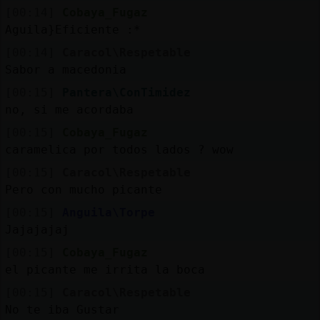
[00:14]
Cobaya_Fugaz
Aguila}Eficiente :*
[00:14]
Caracol\Respetable
Sabor a macedonia
[00:15]
Pantera\ConTimidez
no, si me acordaba
[00:15]
Cobaya_Fugaz
caramelica por todos lados ? wow
[00:15]
Caracol\Respetable
Pero con mucho picante
[00:15]
Anguila\Torpe
Jajajajaj
[00:15]
Cobaya_Fugaz
el picante me irrita la boca
[00:15]
Caracol\Respetable
No te iba Gustar