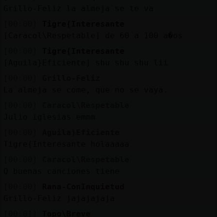
Mis
Grillo-Feliz la almeja se te va
blogs
[00:00]
Tigre{Interesante
[Caracol\Respetable] de 60 a 100 a�os
[00:00]
Tigre{Interesante
Mis
[Aguila}Eficiente] shu shu shu lii
foros
[00:00]
Grillo-Feliz
La almeja se come, que no se vaya.
[00:00]
Caracol\Respetable
Registr
Julio iglesias emmm
un
[00:00]
Aguila}Eficiente
canal
Tigre{Interesante holaaaaa
[00:00]
Caracol\Respetable
Q buenas canciones tiene
Más
[00:00]
Rana-ConInquietud
gestion
Grillo-Feliz jajajajaja
[00:01]
Topo\Breve