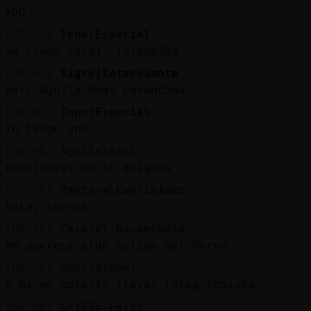
xDD
[00:05]
Topo{Especial
Se llama reloj, lorena29a
[00:05]
Tigre{Interesante
boli Aguila\Real caranchoa
[00:05]
Topo{Especial
Yo tengo uno
[00:06]
Aguila\Real
boyblueyes ni񯠳in amigoss
[00:06]
Pantera\ConTimidez
hola, buenas
[00:06]
Caracol\Respetable
Me apetece algo salido del horno...
[00:06]
Aguila\Real
a mi me molesta llevar relog lepisma
[00:06]
Grillo-Feliz