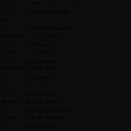
si no te nombra igual sales
[04:30]
Tiburon_Pedante
xD
[04:30]
Tiburon_Pedante
anda que no te conozco
[04:30]
Oso{Pedante
acude a mi iglesia
[04:30]
Oso{Pedante
reza tus plegarias
[04:30]
Oso{Pedante
yo se lo que necesitas
[04:30]
Oso{Pedante
medidas disciplinarias
[04:31]
Bufalo\Brillante
fotos chica de zamora
[04:33]
Oso{Pedante