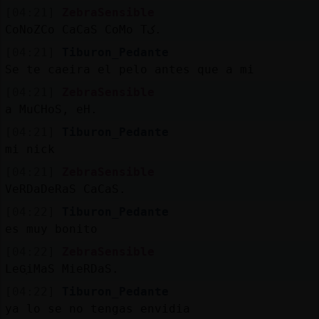
[04:21]
ZebraSensible
CoNoZCo CaCaS CoMo Tک.
[04:21]
Tiburon_Pedante
Se te caeira el pelo antes que a mi
[04:21]
ZebraSensible
a MuCHoS, eH.
[04:21]
Tiburon_Pedante
mi nick
[04:21]
ZebraSensible
VeRDaDeRaS CaCaS.
[04:22]
Tiburon_Pedante
es muy bonito
[04:22]
ZebraSensible
LeG͔iMaS MieRDaS.
[04:22]
Tiburon_Pedante
ya lo se no tengas envidia