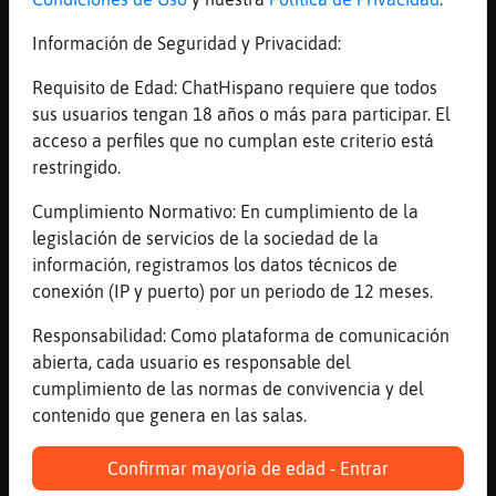
DeSeCHo, SiLeNCio.
Información de Seguridad y Privacidad:
[04:23]
Oso{Pedante
saaaaaabado
Requisito de Edad: ChatHispano requiere que todos
[04:23]
Oso{Pedante
sus usuarios tengan 18 años o más para participar. El
yieeeeeeeeja
acceso a perfiles que no cumplan este criterio está
restringido.
[04:23]
Tiburon_Pedante
manco
Cumplimiento Normativo: En cumplimiento de la
[04:23]
ZebraSensible
legislación de servicios de la sociedad de la
DeSeCHo CieRRa La JeTa.
información, registramos los datos técnicos de
conexión (IP y puerto) por un periodo de 12 meses.
[04:23]
Tiburon_Pedante
hdp
Responsabilidad: Como plataforma de comunicación
[04:23]
Tiburon_Pedante
abierta, cada usuario es responsable del
hdp
cumplimiento de las normas de convivencia y del
contenido que genera en las salas.
[04:23]
Tiburon_Pedante
hhahaha
Confirmar mayoría de edad - Entrar
[04:23]
Tiburon_Pedante