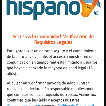
[04:22]
ZebraSensible
De SeNTaRSe DeLaNTe DeL PC. Y PeNSaRSe
aLGo.
[04:23]
Tiburon_Pedante
Eres el listo de la clase?
Acceso a la Comunidad: Verificación de
[04:23]
ZebraSensible
Requisitos Legales
aLGo MaLoLieNTe.
[04:23]
Tiburon_Pedante
Para garantizar un entorno seguro y el cumplimiento
enseñanos
de la normativa vigente, el acceso a nuestra red de
comunicación en tiempo real está limitado a usuarios
[04:23]
Tiburon_Pedante
que hayan alcanzado la mayoría de edad legal (18
hdp
años).
[04:23]
ZebraSensible
DeSeCHoi, CaLLa.
Al pulsar en 'Confirmar mayoría de edad - Entrar',
realizas una declaración responsable manifestando
[04:23]
Tiburon_Pedante
que cumples con este requisito de acceso. Asimismo,
xD
confirmas que has leído y aceptas nuestras
[04:23]
ZebraSensible
Condiciones de Uso
y nuestra
Política de Privacidad
.