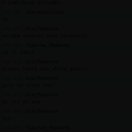
Y CoNTiNuaD ViVieNDo.
[04:26]
ZebraSensible
XD
[04:26]
Oso{Pedante
estaba soñando unas paranoias
[04:26]
Tiburon_Pedante
ya lo sabes
[04:27]
Oso{Pedante
alguno habra ana_ahora_gratis
[04:27]
Oso{Pedante
pero no seras ano?
[04:27]
Oso{Pedante
en vez de ana
[04:28]
Oso{Pedante
yyo
[04:28]
Tiburon_Pedante