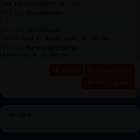
hoy no hay amigos por aki...
[04:33]
Oso{Pedante
:(
[04:33]
Oso{Pedante
claro todo el mundo ayer de fiesta!
[04:34]
Bufalo\Brillante
fotos chica de zamora
Reportar
Historia anterior
Historia siguiente
PUBLICIDAD