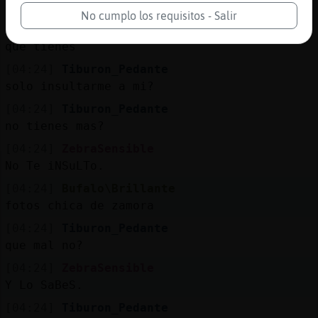
a ver
No cumplo los requisitos - Salir
[04:24]
Tiburon_Pedante
que tienes
[04:24]
Tiburon_Pedante
solo insultarme a mi?
[04:24]
Tiburon_Pedante
no tienes mas?
[04:24]
ZebraSensible
No Te iNSuLTo.
[04:24]
Bufalo\Brillante
fotos chica de zamora
[04:24]
Tiburon_Pedante
que mal no?
[04:24]
ZebraSensible
Y Lo SaBeS.
[04:24]
Tiburon_Pedante