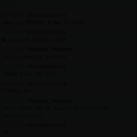
; )
[04:20]
ZebraSensible
eReS La MieRDa Q No Se CaGa.
[04:20]
ZebraSensible
� eLiSa39 ƠTڠS͠Q SaBeS.
[04:20]
Tiburon_Pedante
Soy lo que tu quieras
[04:20]
ZebraSensible
TRaNS PaSo De GaYS.
[04:21]
ZebraSensible
TioBiX XD
[04:21]
Tiburon_Pedante
pero vamos ya te gustaria conocerme
ZebraSensible
[04:21]
ZebraSensible
Ya.