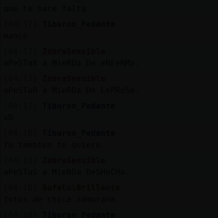
que te hace falta
[04:17]
Tiburon_Pedante
manco
[04:17]
ZebraSensible
aPeSTaR a MieRDa De eNFeRMo.
[04:17]
ZebraSensible
aPeSTaR a MieRDa De LePRoSo.
[04:17]
Tiburon_Pedante
xD
[04:18]
Tiburon_Pedante
Yo tambien te quiero
[04:18]
ZebraSensible
aPeSTaS a MieRDa DeSHeCHa.
[04:18]
Bufalo\Brillante
fotos de chica zamorana
[04:18]
Tiburon_Pedante