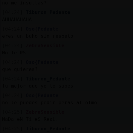
no me insultas?
[04:24]
Tiburon_Pedante
AHHAHAHAHA
[04:24]
Oso{Pedante
eres un buho sin respeto
[04:24]
ZebraSensible
No Te RͥS.
[04:24]
Oso{Pedante
que quieres?
[04:24]
Tiburon_Pedante
Tu mejor que yo lo sabes
[04:24]
Oso{Pedante
no le puedes pedir peras al olmo
[04:25]
ZebraSensible
NaDa eN Ti eS ReaL.
[04:25]
Tiburon_Pedante