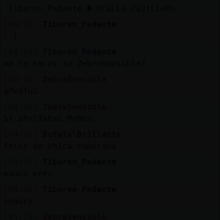
Mis
 Tiburon_Pedante � ƠCaLLa PaJiLLeRo.
blogs
[04:16]
Tiburon_Pedante
: )
[04:16]
Tiburon_Pedante
Mis
me la haces tu ZebraSensible?
foros
[04:16]
ZebraSensible
aPeSTaS.
[04:16]
ZebraSensible
Registr
Si aPeSTaRaS MeNoS.
un
[04:16]
Bufalo\Brillante
canal
fotos de chica zamorana
[04:16]
Tiburon_Pedante
manco eres
Más
[04:16]
Tiburon_Pedante
gestion
seguro
[04:16]
ZebraSensible