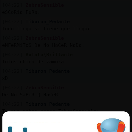
[04:22]
ZebraSensible
eSCoRia PuRa.
[04:22]
Tiburon_Pedante
todo llega si tiene que llegar
[04:22]
ZebraSensible
eNFeRMiToS De No HaCeR NaDa.
[04:22]
Bufalo\Brillante
fotos chica de zamora
[04:22]
Tiburon_Pedante
xD
[04:22]
ZebraSensible
De No SaBeR Q HaCeR.
[04:22]
Tiburon_Pedante
Tu que sabes hacer ZebraSensible¿
[04:22]
Tiburon_Pedante
?