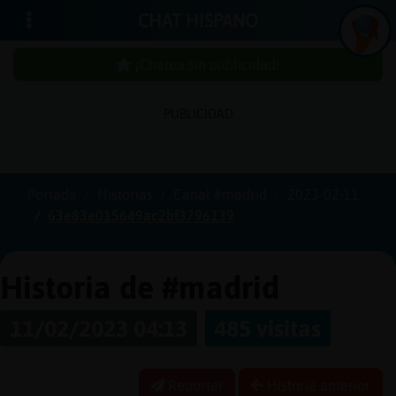
CHAT HISPANO
¡Chatea sin publicidad!
PUBLICIDAD
Iniciar
sesión
Portada
Historias
Canal #madrid
2023-02-11
63e83e015649ac2bf3796139
¡Chatea
sin
publici
Historia de #madrid
11/02/2023 04:13
485 visitas
Crear
una
Reportar
Historia anterior
cuenta