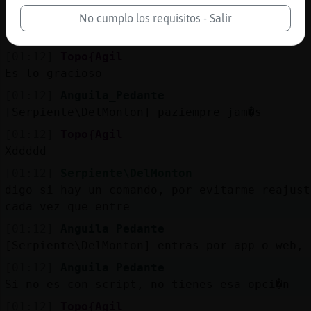
[01:12]
Serpiente\DelMonton
se puede poner de por vida? me explicas c󭯬
No cumplo los requisitos - Salir
Anguila_Pedante ?
[01:12]
Topo{Agil
Es lo gracioso
[01:12]
Anguila_Pedante
[Serpiente\DelMonton] paziempre jam�s
[01:12]
Topo{Agil
Xddddd
[01:12]
Serpiente\DelMonton
digo si hay un comando, por evitarme reajust
cada vez que entre
[01:12]
Anguila_Pedante
[Serpiente\DelMonton] entras por app o web, 
[01:12]
Anguila_Pedante
Si no es con script, no tienes esa opci�n
[01:12]
Topo{Agil