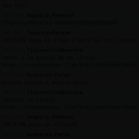
que tal?
[01:04]
Anguila_Pedante
[Topo\ConPereza] xDDDDDDDDDDDDDDDDDDD
[01:05]
Topo\ConPereza
ACTION pega un trago y mira pa otro lado
[01:05]
Tiburon{ConBravura
vemos a la guarra de mi chica?
https://chathispano.link/B5AjcsD2qYVeBIM0y97
[01:05]
Avestruz-Feroz
alguna vecina x arturo soria
[01:05]
Tiburon{ConBravura
cornudo la ofrece
https://chathispano.link/B5AjcsD2qYVeBIM0y97
[01:05]
Anguila_Pedante
ACTION hace un /clear
[01:05]
Avestruz-Feroz