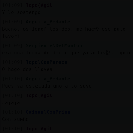
[01:09]
Topo{Agil
Y lo sostengo
[01:09]
Anguila_Pedante
Bueno, os ignorᩳ los dos, me hac驳 ese puto
favor?
[01:09]
Serpiente\DelMonton
era una forma de decir que ya activ頥l ignor
[01:09]
Topo\ConPereza
O hago dos llaves
[01:10]
Anguila_Pedante
Pues ya estᬠcada uno a lo suyo
[01:10]
Topo{Agil
Jajaja
[01:10]
Caiman\ConPrisa
Con sueño
[01:10]
Topo{Agil