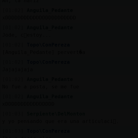
Ah, la nariz
[01:02]
Anguila_Pedante
xDDDDDDDDDDDDDDDDDDDDDDD
[01:02]
Anguila_Pedante
Jode, c󭯠estoy...
[01:02]
Topo\ConPereza
[Anguila_Pedante] pervert�a
[01:02]
Topo\ConPereza
Jajajajaja
[01:02]
Anguila_Pedante
No fue a posta, se me fue
[01:02]
Anguila_Pedante
xDDDDDDDDDDDDDDDD
[01:03]
Serpiente\DelMonton
y yo pensando que era una articulaci󮮮.
[01:03]
Topo\ConPereza