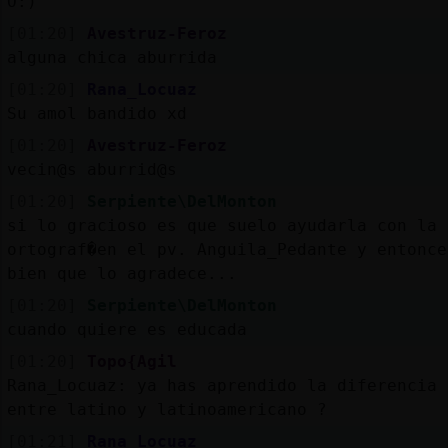
O:)
[01:20]
Avestruz-Feroz
alguna chica aburrida
[01:20]
Rana_Locuaz
Su amol bandido xd
[01:20]
Avestruz-Feroz
vecin@s aburrid@s
[01:20]
Serpiente\DelMonton
si lo gracioso es que suelo ayudarla con la
ortograf�en el pv. Anguila_Pedante y entonce
bien que lo agradece...
[01:20]
Serpiente\DelMonton
cuando quiere es educada
[01:20]
Topo{Agil
Rana_Locuaz: ya has aprendido la diferencia
entre latino y latinoamericano ?
[01:21]
Rana_Locuaz