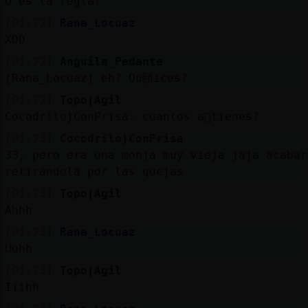
O es la regla?
[01:22]
Rana_Locuaz
XDD
[01:22]
Anguila_Pedante
[Rana_Locuaz] eh? Qu頤ices?
[01:22]
Topo{Agil
Cocodrilo}ConPrisa: cuantos a񯳠tienes?
[01:23]
Cocodrilo}ConPrisa
33, pero era una monja muy vieja jaja acabar
retirándola por las quejas
[01:23]
Topo{Agil
Ahhh
[01:23]
Rana_Locuaz
Uuhh
[01:23]
Topo{Agil
Iiihh