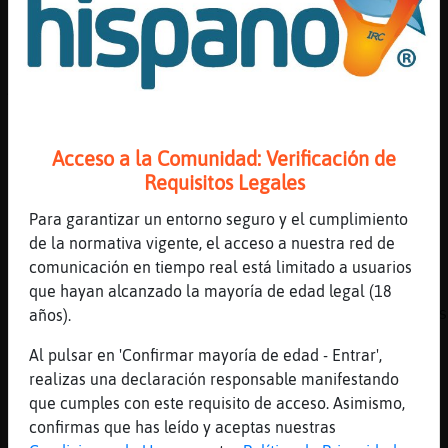
[01:10]
Anguila_Pedante
Os parece?
[01:10]
Caiman\ConPrisa
Ablamos no creo
[01:10]
Avestruz-Feroz
vecin@s aburrid@s
Acceso a la Comunidad: Verificación de
[01:11]
Topo{Agil
Requisitos Legales
Por mi bien, cada uno es libre
Para garantizar un entorno seguro y el cumplimiento
[01:11]
Anguila_Pedante
de la normativa vigente, el acceso a nuestra red de
Estupendo entonces..
comunicación en tiempo real está limitado a usuarios
[01:11]
Serpiente\DelMonton
que hayan alcanzado la mayoría de edad legal (18
no s頱ue estarᠤiciendo, pero apuesto a que s
años).
desga񩴡 cual valkirya
Al pulsar en 'Confirmar mayoría de edad - Entrar',
[01:11]
Anguila_Pedante
realizas una declaración responsable manifestando
[Serpiente\DelMonton] ya...
que cumples con este requisito de acceso. Asimismo,
[01:11]
Topo\ConPereza
confirmas que has leído y aceptas nuestras