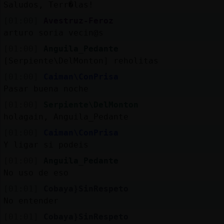
Mis
Saludos, Terr�las!
blogs
[01:00]
Avestruz-Feroz
arturo soria vecin@s
[01:00]
Anguila_Pedante
Mis
[Serpiente\DelMonton] reholitas
foros
[01:00]
Caiman\ConPrisa
Pasar buena noche
[01:00]
Serpiente\DelMonton
Registrar
un
holagain, Anguila_Pedante
[01:00]
Caiman\ConPrisa
canal
Y ligar si podeis
[01:00]
Anguila_Pedante
No uso de eso
Más
[01:01]
Cobaya}SinRespeto
gestiones
No entender
[01:01]
Cobaya}SinRespeto