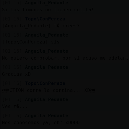
[01:15]
Anguila_Pedante
Si los limones no tienen colita!
[01:16]
Topo\ConPereza
[Anguila_Pedante] t� crees?
[01:16]
Anguila_Pedante
[Topo\ConPereza] sis
[01:16]
Anguila_Pedante
No quiero comprobar, por si acaso me adelant
[01:16]
Anguila_Pedante
Gracias xD
[01:16]
Topo\ConPereza
ACTION corre la cortina... XD
[01:16]
Anguila_Pedante
Ves t�...
[01:16]
Anguila_Pedante
Nos conocemos ya, eh? xDDDD