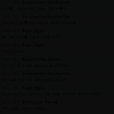
[01:18]
Serpiente\DelMonton
dif�l superar ese socav�n
[01:18]
Serpiente\DelMonton
necesitar�una bola demoledora
[01:18]
Topo{Agil
No me ten� ignorada ???
[01:18]
Topo{Agil
Jajajjaja
[01:18]
Pajaro}Paciente
Es el último aviso a ambos
[01:18]
Serpiente\DelMonton
al caerte te designoraste
[01:18]
Topo{Agil
Pajaro}Paciente: yo que estoy haciendo?
[01:18]
Avestruz-Feroz
vecin@s aburrid@s