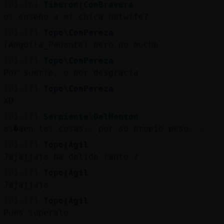
[01:16]
Tiburon{ConBravura
os enseño a mi chica hotwife?
[01:17]
Topo\ConPereza
[Anguila_Pedante] pero no mucho
[01:17]
Topo\ConPereza
Por suerte, o por desgracia
[01:17]
Topo\ConPereza
XD
[01:17]
Serpiente\DelMonton
as�aen las cosas...por su propio peso...
[01:17]
Topo{Agil
Jajajjaja ha dolido tanto ?
[01:17]
Topo{Agil
Jajajjaja
[01:17]
Topo{Agil
Pues superalo