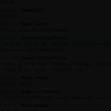
Lo s�
[01:21]
Topo{Agil
Jijiji
[01:21]
Rana_Locuaz
Y plas plas Anguila_Pedante
[01:21]
Serpiente\DelMonton
corro el riesgo de le鲭elos, Anguila_Pedante
no pueden ser videojuegos?
[01:21]
Cocodrilo}ConPrisa
joder, a mí me han llegado a castigar así en
colegio; una monja franquista xd
[01:21]
Rana_Locuaz
Con el regla
[01:21]
Anguila_Pedante
[Serpiente\DelMonton] pesan demasiado poco x
[01:21]
Rana_Locuaz