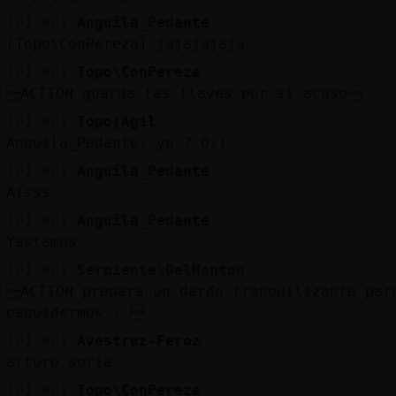
[01:08]
Anguila_Pedante
[Topo\ConPereza] jajajajaja
[01:08]
Topo\ConPereza
ACTION guarda las llaves por si acaso
[01:08]
Topo{Agil
Anguila_Pedante: yo ? O:)
[01:08]
Anguila_Pedante
Aisss
[01:08]
Anguila_Pedante
Yastamos
[01:08]
Serpiente\DelMonton
ACTION prepara un dardo tranquilizante par
paquidermos...
[01:08]
Avestruz-Feroz
arturo soria
[01:08]
Topo\ConPereza