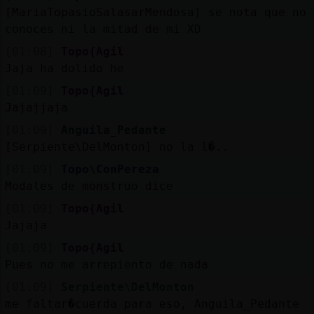
[MariaTopasioSalasarMendosa] se nota que no
conoces ni la mitad de mi XD
[01:08]
Topo{Agil
Jaja ha dolido he
[01:09]
Topo{Agil
Jajajjaja
[01:09]
Anguila_Pedante
[Serpiente\DelMonton] no la l�..
[01:09]
Topo\ConPereza
Modales de monstruo dice
[01:09]
Topo{Agil
Jajaja
[01:09]
Topo{Agil
Pues no me arrepiento de nada
[01:09]
Serpiente\DelMonton
me faltar�cuerda para eso, Anguila_Pedante