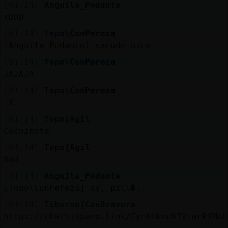
[01:14]
Anguila_Pedante
xDDD
[01:14]
Topo\ConPereza
[Anguila_Pedante] sacude bien
[01:14]
Topo\ConPereza
JAJAJA
[01:14]
Topo\ConPereza
:X
[01:14]
Topo{Agil
Cochinote
[01:14]
Topo{Agil
Xdd
[01:14]
Anguila_Pedante
[Topo\ConPereza] ay, pill�..
[01:14]
Tiburon{ConBravura
https://chathispano.link/EynbHknuKIVtarPfMuH