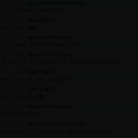
[01:18]
Serpiente\DelMonton
el primero tambi鮬 Ds
[01:18]
Topo{Agil
Solo me r�o
[01:18]
Pajaro}Paciente
Lo sabes perfectamente xD
[01:19]
Pajaro}Paciente
A ver si os pensáis q somos idiotas xD
[01:19]
Topo{Agil
Pero es el que no para
[01:19]
Topo{Agil
Yo solo me r�o
[01:19]
Pajaro}Paciente
Pues para tu
[01:19]
Serpiente\DelMonton
tampoco hay libertad de pensamiento?