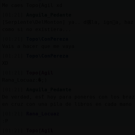
Me caes Topo{Agil xd
[01:21]
Anguila_Pedante
[Serpiente\DelMonton] ya.. d骡la, ign󲡬a, haz
como si no existiera...
[01:21]
Topo\ConPereza
Vais a hacer que me vaya
[01:21]
Topo\ConPereza
XD
[01:21]
Topo{Agil
Rana_Locuaz:�;)
[01:21]
Anguila_Pedante
De verdad, estᩳ hoy para poneros con los braz
en cruz con una pila de libros en cada mano
[01:21]
Rana_Locuaz
:P
[01:21]
Topo{Agil