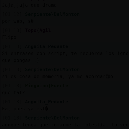
Jajajjaja que drama
[01:12]
Serpiente\DelMonton
por web, s�
[01:13]
Topo{Agil
Flipo
[01:13]
Anguila_Pedante
Si entrases con script, te recuerda los igno
que pongas :)
[01:13]
Serpiente\DelMonton
si es cosa de memoria, ya me acordar頹o
[01:13]
Pinguino}Fuerte
que tal?
[01:13]
Anguila_Pedante
Ea, pues ya est�
[01:13]
Serpiente\DelMonton
aunque tenga que tomarme la molestia, lo veo