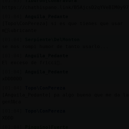
[01:03]
Tiburon{ConBravura
https://chathispano.link/B5AjcsD2qYVeBIM0y97
[01:04]
Anguila_Pedante
[Topo\ConPereza] si es que tienes que usar
m᳠lubricante
[01:04]
Serpiente\DelMonton
se nos rompi󠥬 humor de tanto usarlo...
[01:04]
Anguila_Pedante
El exceso de fricci󮮮.
[01:04]
Anguila_Pedante
xDDDDDD
[01:04]
Topo\ConPereza
[Anguila_Pedante] pa algo bueno que me da la
gen鴩ca
[01:04]
Topo\ConPereza
XDDD
[01:04]
Pinguino}Fuerte