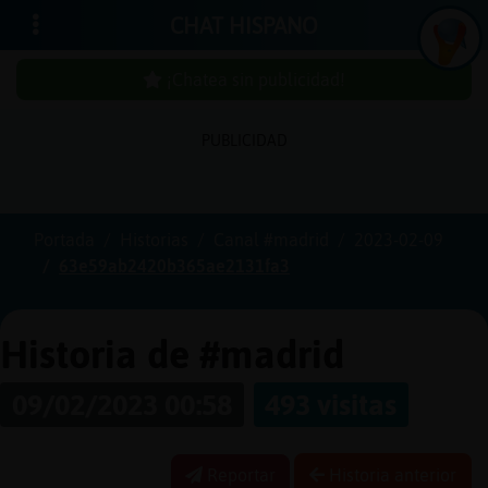
CHAT HISPANO
¡Chatea sin publicidad!
PUBLICIDAD
Iniciar
sesión
Portada
Historias
Canal #madrid
2023-02-09
63e59ab2420b365ae2131fa3
¡Chatea
sin
publicidad!
Historia de #madrid
09/02/2023 00:58
493 visitas
Crear
una
Reportar
Historia anterior
cuenta