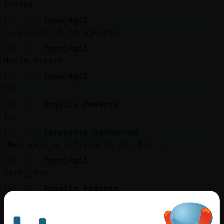
Xddddd
[01:10]
Topo{Agil
Ha picado el lo m᳠hondo
[01:10]
Topo{Agil
Muajajajaaja
[01:10]
Topo{Agil
En*
[01:10]
Anguila_Pedante
Ya...
[01:10]
Serpiente\DelMonton
s�no vaya a eclipsarse el chat...
[01:10]
Topo{Agil
Jajajjaja
[01:10]
Anguila_Pedante
Me vᩳ a hacer cabrearme y os voy a ignorar yo
ambos