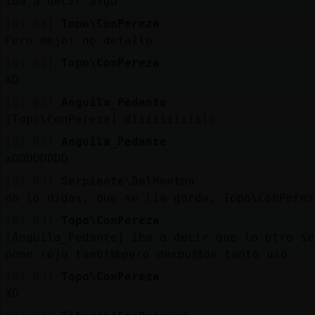
Iba a decir algo
[01:03]
Topo\ConPereza
Pero mejor no detallo
[01:03]
Topo\ConPereza
XD
[01:03]
Anguila_Pedante
[Topo\ConPereza] diiiiiiiiiilo
[01:03]
Anguila_Pedante
xDDDDDDDD
[01:03]
Serpiente\DelMonton
no lo digas, que se lia gorda, Topo\ConPerez
[01:03]
Topo\ConPereza
[Anguila_Pedante] iba a decir que lo otro se
pone rojo tambi鮠pero despu鳠de tanto uso
[01:03]
Topo\ConPereza
XD