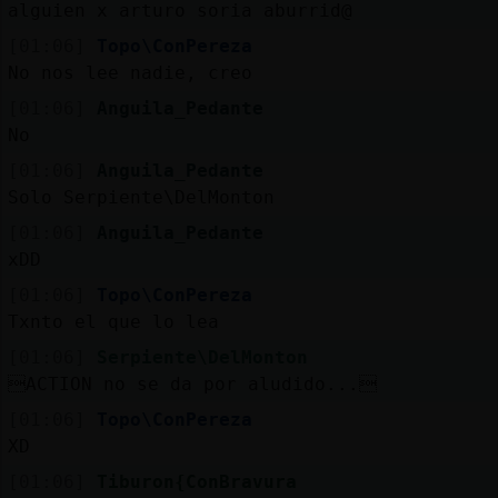
alguien x arturo soria aburrid@
[01:06]
Topo\ConPereza
No nos lee nadie, creo
[01:06]
Anguila_Pedante
No
[01:06]
Anguila_Pedante
Solo Serpiente\DelMonton
[01:06]
Anguila_Pedante
xDD
[01:06]
Topo\ConPereza
Txnto el que lo lea
[01:06]
Serpiente\DelMonton
ACTION no se da por aludido...
[01:06]
Topo\ConPereza
XD
[01:06]
Tiburon{ConBravura