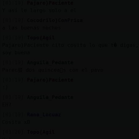
[01:19]
Pajaro}Paciente
Y así le largo solo a el
[01:19]
Cocodrilo}ConPrisa
a las buenas noches
[01:19]
Topo{Agil
Pajaro}Paciente cito cosita lo que t� digas,
soy buena
[01:19]
Anguila_Pedante
Parec驳 dos quincea񥲯s con el pavo
[01:19]
Pajaro}Paciente
:)
[01:19]
Anguila_Pedante
EH?
[01:19]
Rana_Locuaz
Cosita xD
[01:20]
Topo{Agil