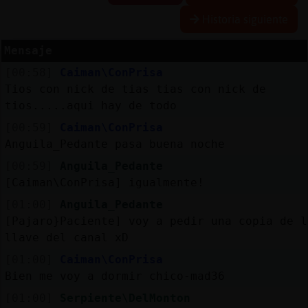
Historia siguiente
Mensaje
Reservar
[00:58]
Caiman\ConPrisa
alias
Tios con nick de tias tias con nick de
tios.....aqui hay de todo
[00:59]
Caiman\ConPrisa
Actualizar
Anguila_Pedante pasa buena noche
contraseña
[00:59]
Anguila_Pedante
[Caiman\ConPrisa] igualmente!
[01:00]
Anguila_Pedante
Actualizar
[Pajaro}Paciente] voy a pedir una copia de l
IP
llave del canal xD
virtual
[01:00]
Caiman\ConPrisa
Bien me voy a dormir chico-mad36
[01:00]
Serpiente\DelMonton