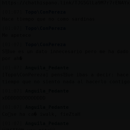
https://chathispano.link/TJG5GlLa9M7r7rENAYx
[01:07]
Topo\ConPereza
Hace tiempo que no como sardinas
[01:07]
Topo\ConPereza
Me apetece
[01:07]
Topo\ConPereza
S頱ue es un dato innecesario pero me ha dado
por ah�
[01:07]
Anguila_Pedante
[Topo\ConPereza] pens頱ue ibas a decir: hace
tiempo que no siento nada al hacerlo contigo
[01:07]
Anguila_Pedante
xDDDDDDDDDDDDDD
[01:07]
Anguila_Pedante
Co񯬠se ha ca� iwalk, fieZtaH
[01:07]
Anguila_Pedante