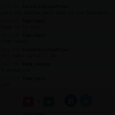
[01:24]
Cocodrilo}ConPrisa
poco nos hacían para todo lo que hacíamos.. 
[01:24]
Topo{Agil
Xddd no lo dudo
[01:24]
Topo{Agil
Todo suave
[01:24]
Cocodrilo}ConPrisa
así hemos salío... XD
[01:24]
Rana_Locuaz
Y despacito
[01:25]
Topo{Agil
Eso
[01:25]
MoscaVerde
Alguno se a cepillado a alguna camarera de e
|
Facebook
Twitter
-2
bar kubala de collado villalba?
[01:25]
Topo{Agil