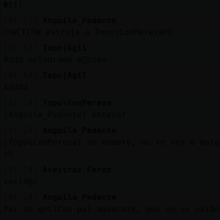
�til
[01:13]
Anguila_Pedante
ACTION estruja a Topo\ConPereza
[01:13]
Topo{Agil
Xddd melodrama m᳠bien
[01:14]
Topo{Agil
Xdddd
[01:14]
Topo\ConPereza
[Anguila_Pedante] entero?
[01:14]
Anguila_Pedante
[Topo\ConPereza] no hombre, no te voy a mata
xD
[01:14]
Avestruz-Feroz
vecin@s
[01:14]
Anguila_Pedante
Par de gotitas pal aguacate, que no se oxide