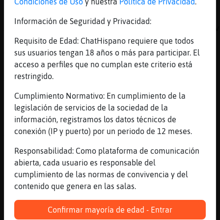
Me pone triste leeros
Condiciones de Uso
y nuestra
Política de Privacidad
.
[01:11]
Anguila_Pedante
Información de Seguridad y Privacidad:
Al final, os pongo ignore a los dos de por v
Requisito de Edad: ChatHispano requiere que todos
[01:11]
Pajaro}Paciente
sus usuarios tengan 18 años o más para participar. El
Vais a volver al rincón de pensar
acceso a perfiles que no cumplan este criterio está
[01:11]
Anguila_Pedante
restringido.
Y no toco el puto ignore, eh?
Cumplimiento Normativo: En cumplimiento de la
[01:11]
Anguila_Pedante
legislación de servicios de la sociedad de la
Pero que estᩳ como dos cr� los dos
información, registramos los datos técnicos de
[01:11]
Topo{Agil
conexión (IP y puerto) por un periodo de 12 meses.
Yo todav�ni he dicho nada
Responsabilidad: Como plataforma de comunicación
[01:11]
Topo\ConPereza
abierta, cada usuario es responsable del
[Anguila_Pedante] el m�estᠬleno de nicks de
cumplimiento de las normas de convivencia y del
merche XD
contenido que genera en las salas.
[01:11]
Topo{Agil
Jaja
Confirmar mayoría de edad - Entrar