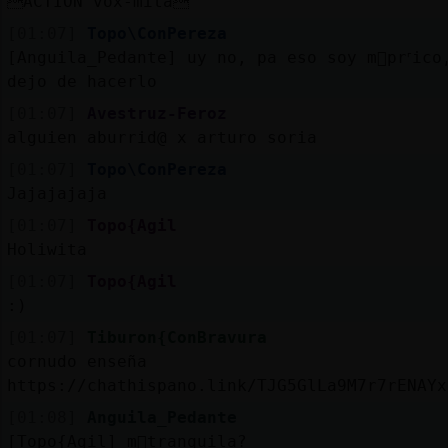
ACTION vox-mita
[01:07]
Topo\ConPereza
[Anguila_Pedante] uy no, pa eso soy m᳠prᣴico
dejo de hacerlo
[01:07]
Avestruz-Feroz
alguien aburrid@ x arturo soria
[01:07]
Topo\ConPereza
Jajajajaja
[01:07]
Topo{Agil
Holiwita
[01:07]
Topo{Agil
:)
[01:07]
Tiburon{ConBravura
cornudo enseña
https://chathispano.link/TJG5GlLa9M7r7rENAYx
[01:08]
Anguila_Pedante
[Topo{Agil] m᳠tranquila?