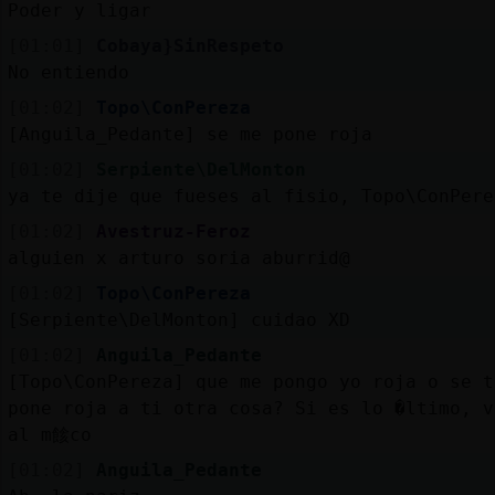
Poder y ligar
[01:01]
Cobaya}SinRespeto
No entiendo
[01:02]
Topo\ConPereza
[Anguila_Pedante] se me pone roja
[01:02]
Serpiente\DelMonton
ya te dije que fueses al fisio, Topo\ConPere
[01:02]
Avestruz-Feroz
alguien x arturo soria aburrid@
[01:02]
Topo\ConPereza
[Serpiente\DelMonton] cuidao XD
[01:02]
Anguila_Pedante
[Topo\ConPereza] que me pongo yo roja o se t
pone roja a ti otra cosa? Si es lo �ltimo, v
al m餩co
[01:02]
Anguila_Pedante