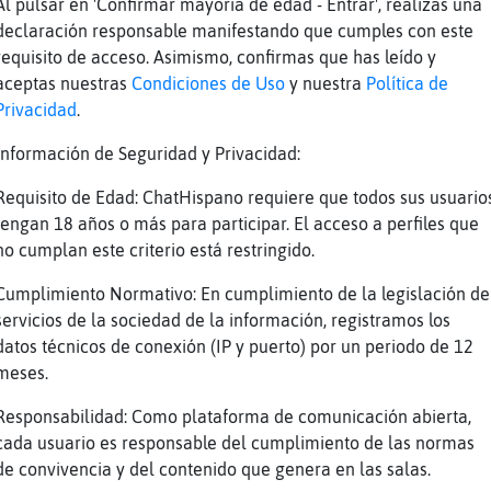
Al pulsar en 'Confirmar mayoría de edad - Entrar', realizas una
usi
declaración responsable manifestando que cumples con este
requisito de acceso. Asimismo, confirmas que has leído y
aceptas nuestras
Condiciones de Uso
y nuestra
Política de
Privacidad
.
y guapisimo
Información de Seguridad y Privacidad:
stᠤando un ictus?
Requisito de Edad: ChatHispano requiere que todos sus usuario
e como lo hago
tengan 18 años o más para participar. El acceso a perfiles que
ju
no cumplan este criterio está restringido.
odriloVerde] si sonr� de lado solo de una par
Cumplimiento Normativo: En cumplimiento de la legislación de
 por los balbuceos... dir�que es muy probable
servicios de la sociedad de la información, registramos los
DDD
datos técnicos de conexión (IP y puerto) por un periodo de 12
meses.
 la tacones
 cree graciosa
Responsabilidad: Como plataforma de comunicación abierta,
cada usuario es responsable del cumplimiento de las normas
el?
de convivencia y del contenido que genera en las salas.
lina{Suave] voy llamando