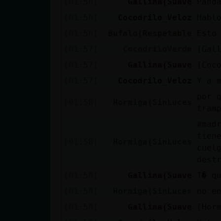
[01:56]
Gallina{Suave
Pand
Mis blogs
[01:56]
Cocodrilo_Veloz
Habl
[01:56]
Bufalo{Respetable
Esto
Mis foros
[01:57]
CocodriloVerde
[Gal
[01:57]
Gallina{Suave
[Coc
[01:57]
Cocodrilo_Veloz
Y a 
Registrar
por 
[01:58]
Hormiga{SinLuces
un canal
tram
#mad
tien
[01:58]
Hormiga{SinLuces
cuel
Más
dest
gestiones
[01:58]
Gallina{Suave
T� q
[01:58]
Hormiga{SinLuces
no e
[01:58]
Gallina{Suave
[Hor