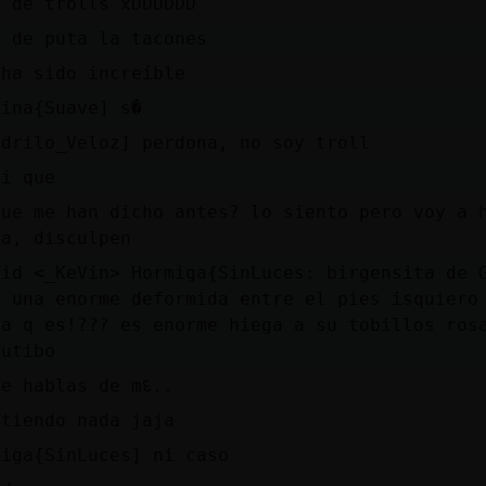
a de trolls xDDDDDD
o de puta la tacones
 ha sido increíble
lina{Suave] s�
odrilo_Veloz] perdona, no soy troll
mi que
que me han dicho antes? lo siento pero voy a 
pa, disculpen
rid <_KeVin> Hormiga{SinLuces: birgensita de 
e una enorme deformida entre el pies isquiero
ga q es!??? es enorme hiega a su tobillos ros
rutibo
ue hablas de mᳮ..
ntiendo nada jaja
miga{SinLuces] ni caso