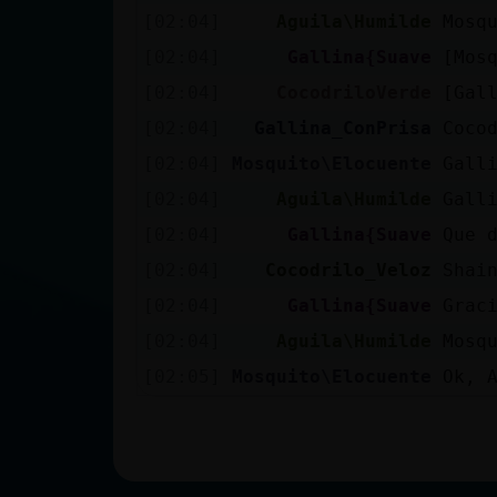
[02:04]
Aguila\Humilde
Mosq
[02:04]
Gallina{Suave
[Mos
[02:04]
CocodriloVerde
[Gal
[02:04]
Gallina_ConPrisa
Coco
[02:04]
Mosquito\Elocuente
Gall
[02:04]
Aguila\Humilde
Gall
[02:04]
Gallina{Suave
Que 
[02:04]
Cocodrilo_Veloz
Shai
[02:04]
Gallina{Suave
Grac
[02:04]
Aguila\Humilde
Mosq
[02:05]
Mosquito\Elocuente
Ok, 