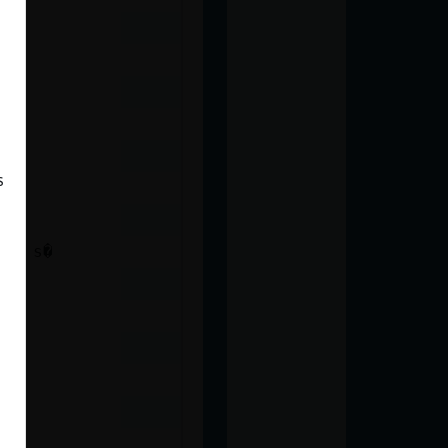
s
te, s�