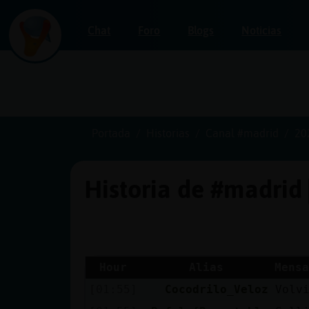
Chat
Foro
Blogs
Noticias
Iniciar
sesión
Portada
Historias
Canal #madrid
20
Historia de #madrid
¡Chatea
sin
publicidad!
Hour
Alias
Mensa
[01:55]
Cocodrilo_Veloz
Volv
Crear
una