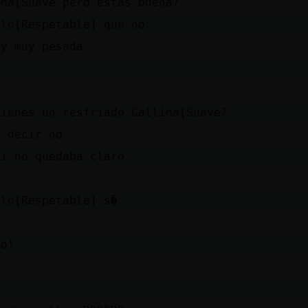
ina{Suave pero estás buena?
alo{Respetable] que no...
oy muy pesada
tienes un resfriado Gallina{Suave?
a decir no
si no quedaba claro
alo{Respetable] s�
D
no!