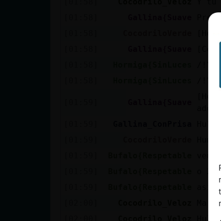
[01:58]
Cocodrilo_Veloz
Y tu
[01:58]
Gallina{Suave
Pref
[01:58]
CocodriloVerde
[Hor
[01:58]
Gallina{Suave
[Coc
[01:58]
Hormiga{SinLuces
/!\ 
[01:58]
Hormiga{SinLuces
/!\ 
[Hor
[01:59]
Gallina{Suave
adop
[01:59]
Gallina_ConPrisa
Hulu
[01:59]
CocodriloVerde
Humm
[01:59]
Bufalo{Respetable
veng
[01:59]
Bufalo{Respetable
o 22
[01:59]
Bufalo{Respetable
así 
[02:00]
Cocodrilo_Veloz
Mari
[02:00]
Cocodrilo_Veloz
Hulu