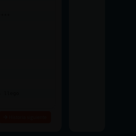
****
s llego
Historia siguiente