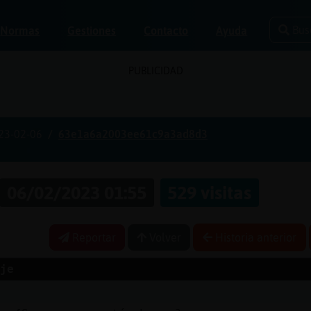
Bus
Normas
Gestiones
Contacto
Ayuda
PUBLICIDAD
23-02-06
63e1a6a2003ee61c9a3ad8d3
06/02/2023 01:55
529 visitas
Reportar
Volver
Historia anterior
je
i