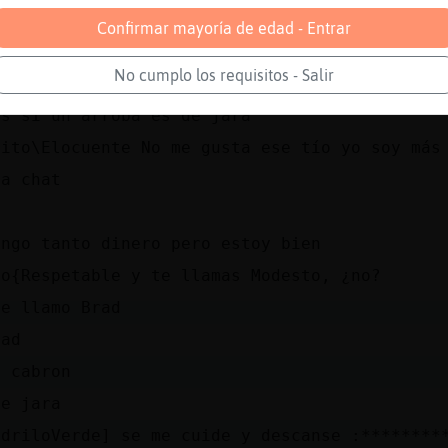
lo{Respetable aprende a desbloquear el móvil 
Confirmar mayoría de edad - Entrar
 Pitt del fondo de pantalla.
No cumplo los requisitos - Salir
ION respira hondo
as si un arroba es de jara
uito\Elocuente No me gusta ese tío yo soy más
da chat
engo tanto dinero pero estoy bien
lo{Respetable y te llamas Modesto, ¿no?
me llamo Brad
lad
n cabron
de jara
odriloVerde] se me cuide y descanse :********