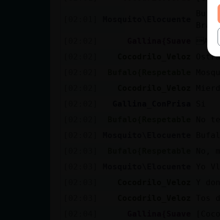
Bufa
[02:01]
Mosquito\Elocuente
Brad
[02:02]
Gallina{Suave
ACT
[02:02]
Cocodrilo_Veloz
Ostr
[02:02]
Bufalo{Respetable
Mosq
[02:02]
Cocodrilo_Veloz
Mier
[02:02]
Gallina_ConPrisa
Si
[02:02]
Bufalo{Respetable
No t
[02:02]
Mosquito\Elocuente
Bufa
[02:03]
Bufalo{Respetable
No, 
[02:03]
Mosquito\Elocuente
Yo V
[02:03]
Cocodrilo_Veloz
Y do
[02:03]
Cocodrilo_Veloz
Tos 
[02:04]
Gallina{Suave
[Coc