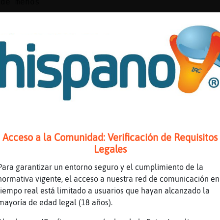
 de menos
iero hablar de menos que ir de sobrada ^^
miga{SinLuces] lo tenemos porque nos desgrava
odriloVerde] xDDDDDDDDDDDDDDDDDDDDDDDD
Gallina{Suave /!\ Me ha hecho hasta gracia
CocodriloVerde /!\ Jajaja
miga{SinLuces] ese pobre animalito del se񯲠es 
tado...
s
Acceso a la Comunidad: Verificación de Requisitos
us
Legales
a tu me pagas Lucia_23
Para garantizar un entorno seguro y el cumplimiento de la
normativa vigente, el acceso a nuestra red de comunicación en
si ves tú
tiempo real está limitado a usuarios que hayan alcanzado la
neroSinLuces cuerpii
mayoría de edad legal (18 años).