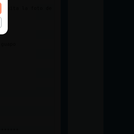
y quita la foto de
 guapo
*******