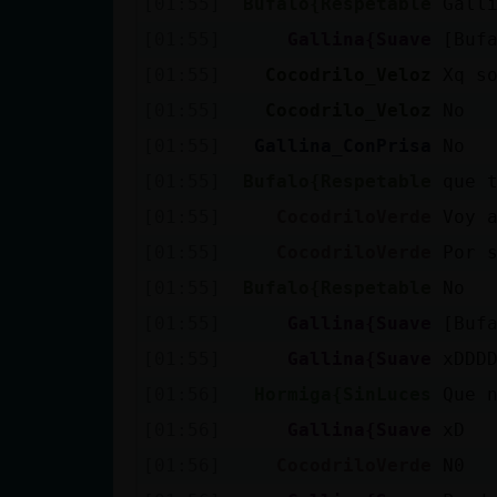
[01:55]
Bufalo{Respetable
Gall
cuenta
[01:55]
Gallina{Suave
[Buf
[01:55]
Cocodrilo_Veloz
Xq s
[01:55]
Cocodrilo_Veloz
No
Reservar
[01:55]
Gallina_ConPrisa
No
alias
[01:55]
Bufalo{Respetable
que 
[01:55]
CocodriloVerde
Voy 
Actualizar
[01:55]
CocodriloVerde
Por 
contraseña
[01:55]
Bufalo{Respetable
No
[01:55]
Gallina{Suave
[Buf
[01:55]
Gallina{Suave
xDDD
Actualizar
[01:56]
Hormiga{SinLuces
Que 
IP virtual
[01:56]
Gallina{Suave
xD
[01:56]
CocodriloVerde
N0