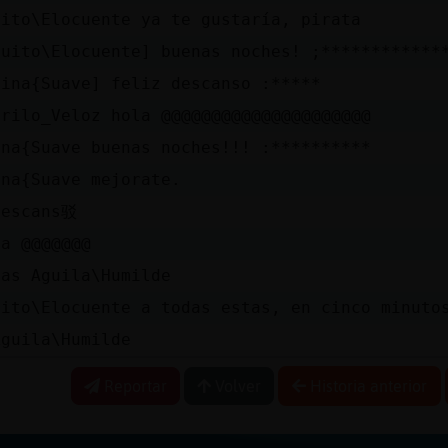
uito\Elocuente ya te gustaría, pirata
quito\Elocuente] buenas noches! ;************
lina{Suave] feliz descanso :*****
drilo_Veloz hola @@@@@@@@@@@@@@@@@@@@@
ina{Suave buenas noches!!! :**********
ina{Suave mejorate.
descans驳
na @@@@@@@
ias Aguila\Humilde
uito\Elocuente a todas estas, en cinco minuto
Aguila\Humilde
Reportar
Volver
Historia anterior