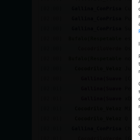
[02:00]
Gallina_ConPrisa
Cu p
[02:00]
Gallina_ConPrisa
Pusu
[02:00]
Gallina_ConPrisa
Su
[02:00]
Bufalo{Respetable
esto
[02:00]
CocodriloVerde
Os e
[02:00]
Bufalo{Respetable
no s
[02:00]
Cocodrilo_Veloz
Juju
[02:00]
Gallina{Suave
[Coc
[02:01]
Gallina{Suave
Pero
[02:01]
Gallina{Suave
xDDD
[02:01]
Cocodrilo_Veloz
Mira
[02:01]
Cocodrilo_Veloz
Q se
[02:01]
Gallina_ConPrisa
Chan
[02:01]
CocodriloVerde
[Gal