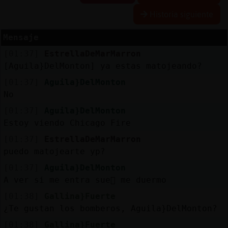
Historia siguiente
Mensaje
Reserva
[01:37]
EstrellaDeMarMarron
alias
[Aguila}DelMonton] ya estas matojeando?
[01:37]
Aguila}DelMonton
No
Actuali
[01:37]
Aguila}DelMonton
contras
Estoy viendo Chicago Fire
[01:37]
EstrellaDeMarMarron
puedo matojearte yp?
Actuali
[01:37]
Aguila}DelMonton
IP
A ver si me entra sue񯠹 me duermo
virtual
[01:38]
Gallina}Fuerte
¿Te gustan los bomberos, Aguila}DelMonton?
[01:38]
Gallina}Fuerte