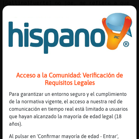
[Gallina}Fuerte] no joe, me refiero a que
me la pongo hasta que caigo dormida, luego
ma񡮡 si he avanzado, pues bien, si no pues
me pongo el mismo cap xD
[01:40]
Gallina}Fuerte
¿Cuántos capítulos has visto,
Aguila}DelMonton?
[01:40]
Gallina}Fuerte
Cocodrilo_Naranja, espera que me coloco el
Acceso a la Comunidad: Verificación de
calabacín en el tanga
Requisitos Legales
[01:40]
Aguila}DelMonton
[Gallina}Fuerte] estoy por la T6 cap 20
Para garantizar un entorno seguro y el cumplimiento
de la normativa vigente, el acceso a nuestra red de
[01:40]
Cocodrilo_Naranja
comunicación en tiempo real está limitado a usuarios
Gallina}Fuerte xDDDDDDDDDD
que hayan alcanzado la mayoría de edad legal (18
[01:40]
Gallina}Fuerte
años).
Y vienes cuando quieras a por sal y lo que
haga falta.
Al pulsar en 'Confirmar mayoría de edad - Entrar',