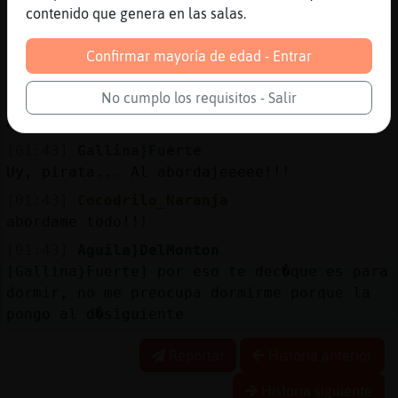
;)
contenido que genera en las salas.
[01:42]
Cocodrilo_Naranja
y tú a mi, pirata ;)
Confirmar mayoría de edad - Entrar
[01:42]
Gallina}Fuerte
No cumplo los requisitos - Salir
Jajajajaja, ya me temía algo así,
Aguila}DelMonton
[01:43]
Gallina}Fuerte
Uy, pirata... Al abordajeeeee!!!
[01:43]
Cocodrilo_Naranja
abordame todo!!!
[01:43]
Aguila}DelMonton
[Gallina}Fuerte] por eso te dec�que es para
dormir, no me preocupa dormirme porque la
pongo al d�siguiente
Reportar
Historia anterior
Historia siguiente