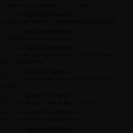
Mis
¿Quieres que apaguen tu fuego?
blogs
[01:38]
Aguila}DelMonton
[Gallina}Fuerte] xDDDDDDDDDDDDDDDDDDDD
[01:38]
Aguila}DelMonton
Mis
Estᠥntretenida la serie
foros
[01:38]
Aguila}DelMonton
Es la que uso para dormir ahora mismo,
Gallina}Fuerte
Registr
[01:39]
Gallina}Fuerte
un
Pues si te duerme, muy entretenida no
canal
estará...
[01:39]
Cabra-Brillante
Yo para dormir veo a �gel Gaitan
[01:39]
Cocodrilo_Naranja
Más
Gallina}Fuerte necesito sal
gestion
[01:39]
Aguila}DelMonton