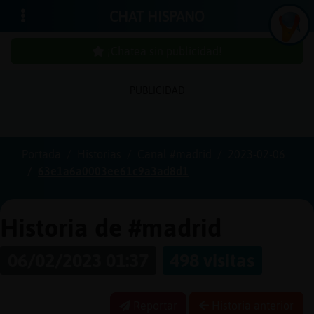
CHAT HISPANO
¡Chatea sin publicidad!
PUBLICIDAD
Iniciar
sesión
Portada
Historias
Canal #madrid
2023-02-06
63e1a6a0003ee61c9a3ad8d1
¡Chatea
sin
publici
Historia de #madrid
06/02/2023 01:37
498 visitas
Crear
una
Reportar
Historia anterior
cuenta