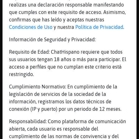
realizas una declaración responsable manifestando
[01:41]
Cocodrilo_Naranja
que cumples con este requisito de acceso. Asimismo,
que macu ets
confirmas que has leído y aceptas nuestras
[01:41]
Gallina}Fuerte
Condiciones de Uso
y nuestra
Política de Privacidad
.
En cuánto tiempo, Aguila}DelMonton?
Información de Seguridad y Privacidad:
[01:41]
Cocodrilo_Naranja
ahora voy
Requisito de Edad: ChatHispano requiere que todos
[01:41]
Cabra-Brillante
sus usuarios tengan 18 años o más para participar. El
[Greca] buenas
acceso a perfiles que no cumplan este criterio está
restringido.
[01:41]
Cocodrilo_Naranja
Gallina}Fuerte haré lo propio con la
Cumplimiento Normativo: En cumplimiento de la
butifarra que tanto te gusta
legislación de servicios de la sociedad de la
[01:42]
Aguila}DelMonton
información, registramos los datos técnicos de
[Gallina}Fuerte] hace mil... ni me acuerdo
conexión (IP y puerto) por un periodo de 12 meses.
cuᮤo la empec頸D
Responsabilidad: Como plataforma de comunicación
[01:42]
Gallina}Fuerte
abierta, cada usuario es responsable del
Como me conoces, bribón, Cocodrilo_Naranja
cumplimiento de las normas de convivencia y del