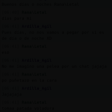
Buenos dias o noches Rana\Letal
[06:40]
Rana\Letal
M
is
r
o
s
dias para mi
fo
[06:41]
Ardilla_Agil
Pues dias, no nos vamos a pegar por si es
de dia o de noche XD
R
e
g
is
tr
a
r
n
a
n
a
[06:41]
Rana\Letal
u
eso
c
l
[06:41]
Ardilla_Agil
No me imagino una pelea por un chat jajaja
[06:41]
Rana\Letal
M
á
s
e
s
o
n
e
s
g
po puñetazo en la cara
[06:41]
Ardilla_Agil
Jajajaja
[06:41]
Rana\Letal
tomaa patada voladora