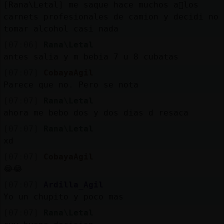
[Rana\Letal] me saque hace muchos a񯳠los
carnets profesionales de camion y decidi no
tomar alcohol casi nada
[07:06]
Rana\Letal
antes salia y m bebia 7 u 8 cubatas
[07:07]
CobayaAgil
Parece que no. Pero se nota
[07:07]
Rana\Letal
ahora me bebo dos y dos dias d resaca
[07:07]
Rana\Letal
xd
[07:07]
CobayaAgil
😂😂
[07:07]
Ardilla_Agil
Yo un chupito y poco mas
[07:07]
Rana\Letal