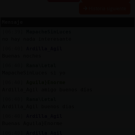
Historia siguiente
R
e
s
e
r
v
a
r
lia
s
Mensaje
a
[06:39]
MapacheSinLuces
no hay nada interesante
A
c
tu
a
liz
a
o
n
tr
a
s
e
ñ
a
[06:40]
Ardilla_Agil
r c
Buenas noches
[06:40]
Rana\Letal
MapacheSinLuces si yo
A
c
tu
a
liz
a
r
ir
tu
a
[06:40]
Aguila}Enorme
IP
Ardilla_Agil amigo buenos días
v
l
[06:40]
Rana\Letal
Ardilla_Agil buenos dias
[06:40]
Ardilla_Agil
M
is
lo
g
s
Buenas Aguila}Enorme
b
[06:40]
Ardilla_Agil