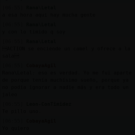
[06:55]
Rana\Letal
a esa hora aqui hay mucha gente
[06:55]
Rana\Letal
y con lo timido q soy
[06:55]
Rana\Letal
ACTION se enciende un camel y ofrece a la
sala
[06:55]
CobayaAgil
Rana\Letal: eso es verdad. Yo me fui aparte
de porque tenía muchísimo sueño, porque ya
no podía ignorar a nadie más y era todo un
jaleo
[06:55]
Leon-ConTimidez
Te pillo uno.
[06:55]
CobayaAgil
Yo quiero