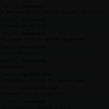
[06:54]
CobayaAgil
Y por qué entras tan tarde aquí, Rana\Letal
[06:54]
Rana\Letal
llevaba ya un rato
[06:54]
CobayaAgil
Ya, pero no a las dos de la mañana
[06:54]
Rana\Letal
no a esa hora no
[06:54]
Rana\Letal
jajajajaj
[06:54]
Aguila}Enorme
CobayaAgil corazón mío buenos días :*
[06:54]
Leon-ConTimidez
Entonces es "tan temprano".
[06:55]
CobayaAgil
Aguila}Enorme: Buenos días 😘