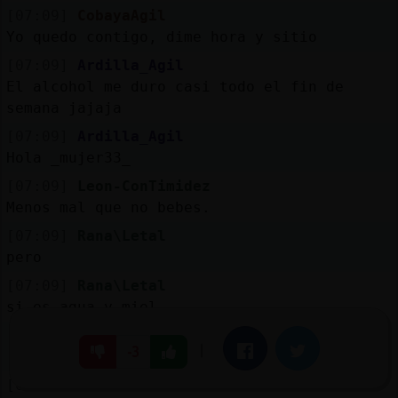
[07:09]
CobayaAgil
Yo quedo contigo, dime hora y sitio
[07:09]
Ardilla_Agil
El alcohol me duro casi todo el fin de
semana jajaja
[07:09]
Ardilla_Agil
Hola _mujer33_
[07:09]
Leon-ConTimidez
Menos mal que no bebes.
[07:09]
Rana\Letal
pero
[07:09]
Rana\Letal
si es agua y miel
[07:09]
Ardilla_Agil
|
Facebook
Twitter
-3
[Leon-ConTimidez] una vez al a�o
[07:09]
Rana\Letal