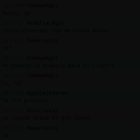
[07:04]
CobayaAgil
Bebes, uy
[07:05]
Ardilla_Agil
[Aguila}Enorme] han mejorado mucho
[07:05]
Rana\Letal
yo?
[07:05]
CobayaAgil
He puesto la boquita para el cigarro
[07:05]
CobayaAgil
Sí, tú
[07:05]
Aguila}Enorme
Ya iré probando
[07:05]
Rana\Letal
yo cuando bebeo es gin lemon
[07:05]
Rana\Letal
xd