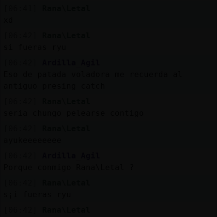
[06:41]
Rana\Letal
xd
[06:42]
Rana\Letal
si fueras ryu
[06:42]
Ardilla_Agil
Eso de patada voladora me recuerda al
antiguo presing catch
[06:42]
Rana\Letal
seria chungo pelearse contigo
[06:42]
Rana\Letal
ayukeeeeeeee
[06:42]
Ardilla_Agil
Porque conmigo Rana\Letal ?
[06:42]
Rana\Letal
s¡i fueras ryu
[06:42]
Rana\Letal