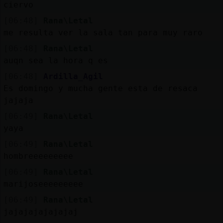
ciervo
[06:48]
Rana\Letal
me resulta ver la sala tan para muy raro
[06:48]
Rana\Letal
auqn sea la hora q es
[06:48]
Ardilla_Agil
Es domingo y mucha gente esta de resaca
jajaja
[06:49]
Rana\Letal
yaya
[06:49]
Rana\Letal
hombreeeeeeeee
[06:49]
Rana\Letal
marijoseeeeeeeee
[06:49]
Rana\Letal
jajajajajajajaj