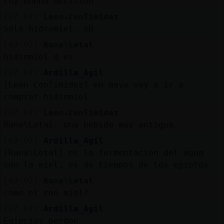
ruy buena decision
[07:07]
Leon-ConTimidez
Sólo hidromiel. xD
[07:07]
Rana\Letal
hidromiel q es
[07:07]
Ardilla_Agil
[Leon-ConTimidez] en mayo voy a ir a
comprar hidromiel
[07:07]
Leon-ConTimidez
Rana\Letal: una bebida muy antigua.
[07:07]
Ardilla_Agil
[Rana\Letal] es la fermentacion del agua
con la miel, es de tiempos de los egiptos
[07:07]
Rana\Letal
como el ron miel?
[07:07]
Ardilla_Agil
Egipcios perdon