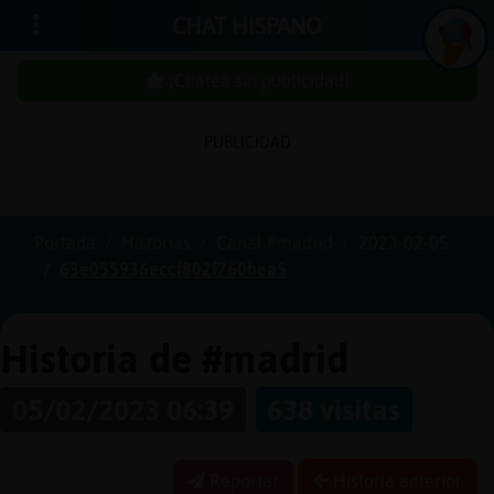
CHAT HISPANO
¡Chatea sin publicidad!
In
ic
ia
r
e
s
ió
n
PUBLICIDAD
s
Portada
Historias
Canal #madrid
2023-02-05
¡C
h
a
te
a
in
u
b
lic
id
a
d
63e055936eccf802f760bea5
s
p
!
Historia de #madrid
05/02/2023 06:39
638 visitas
C
r
e
a
r
n
a
u
e
n
ta
u
c
Reportar
Historia anterior