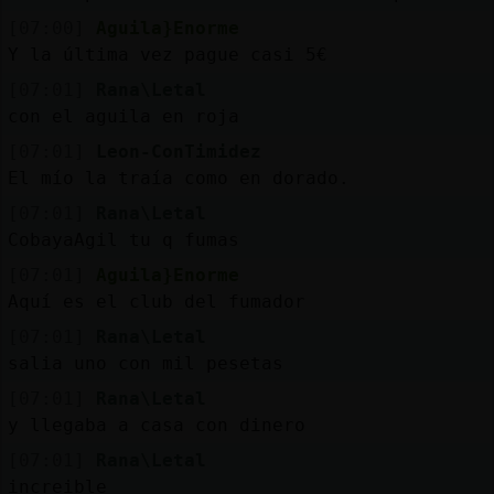
[07:00]
Aguila}Enorme
Y la última vez pague casi 5€
[07:01]
Rana\Letal
con el aguila en roja
[07:01]
Leon-ConTimidez
El mío la traía como en dorado.
[07:01]
Rana\Letal
CobayaAgil tu q fumas
[07:01]
Aguila}Enorme
Aquí es el club del fumador
[07:01]
Rana\Letal
salia uno con mil pesetas
[07:01]
Rana\Letal
y llegaba a casa con dinero
[07:01]
Rana\Letal
increible