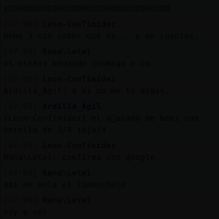
xDDDDDDDDDDDDDDDDDDDDDDDDDDDDDDDDD
[07:08]
Leon-ConTimidez
Bebe 3 sin saber qué es... y me cuentas.
[07:08]
Rana\Letal
os estais kedando conmigo o oq
[07:08]
Leon-ConTimidez
Ardilla_Agil: a mí no me lo digas.
[07:09]
Ardilla_Agil
[Leon-ConTimidez] el a񯠰asado me bebi una
botella de 3/4 jajaja
[07:09]
Leon-ConTimidez
Rana\Letal: confirma con google.
[07:09]
Rana\Letal
ami me mola el limonchelo
[07:09]
Rana\Letal
voy a ver