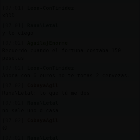
[07:01]
Leon-ConTimidez
xDDD
[07:01]
Rana\Letal
y to ciego
[07:02]
Aguila}Enorme
Recuerdo cuando el fortuna costaba 150
pesetas
[07:02]
Leon-ConTimidez
Ahora con 6 euros no te tomas 2 cervezas.
[07:02]
CobayaAgil
Rana\Letal: lo que tú me des
[07:02]
Rana\Letal
no sale uno d casa
[07:02]
CobayaAgil
😋
[07:02]
Rana\Letal