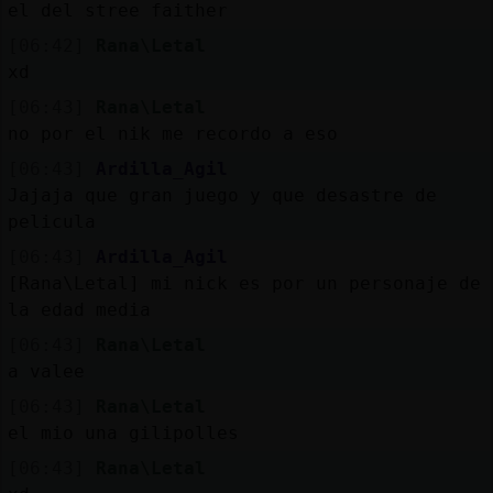
el del stree faither
[06:42]
Rana\Letal
xd
[06:43]
Rana\Letal
no por el nik me recordo a eso
[06:43]
Ardilla_Agil
Jajaja que gran juego y que desastre de
pelicula
[06:43]
Ardilla_Agil
[Rana\Letal] mi nick es por un personaje de
la edad media
[06:43]
Rana\Letal
a valee
[06:43]
Rana\Letal
el mio una gilipolles
[06:43]
Rana\Letal