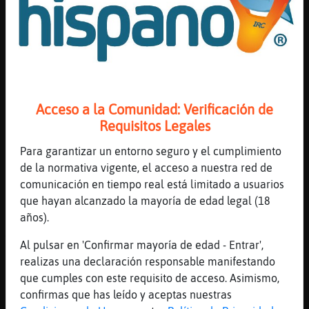
sera otro carton
[06:56]
Bufalo_Feroz
jajaa
[06:56]
Rana\Letal
un estanco
[06:56]
Rana\Letal
Acceso a la Comunidad: Verificación de
Bufalo_Feroz
Requisitos Legales
[06:56]
Rana\Letal
Para garantizar un entorno seguro y el cumplimiento
xd
de la normativa vigente, el acceso a nuestra red de
[06:57]
CobayaAgil
comunicación en tiempo real está limitado a usuarios
Pues pillamos Leon-ConTimidez y yo
que hayan alcanzado la mayoría de edad legal (18
[06:57]
Leon-ConTimidez
años).
Ayer el compi de piso se molestó porque no
Al pulsar en 'Confirmar mayoría de edad - Entrar',
le invité a un pitillo.
realizas una declaración responsable manifestando
[06:57]
Bufalo_Feroz
que cumples con este requisito de acceso. Asimismo,
ahh vale jajajaja yo me voy a fumar un
confirmas que has leído y aceptas nuestras
canutillo pero no ofrezco que no tengo