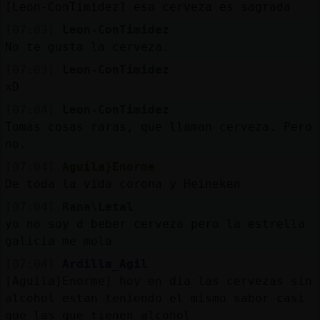
[Leon-ConTimidez] esa cerveza es sagrada
[07:03]
Leon-ConTimidez
No te gusta la cerveza.
[07:03]
Leon-ConTimidez
xD
[07:04]
Leon-ConTimidez
Tomas cosas raras, que llaman cerveza. Pero
no.
[07:04]
Aguila}Enorme
De toda la vida corona y Heineken
[07:04]
Rana\Letal
yo no soy d beber cerveza pero la estrella
galicia me mola
[07:04]
Ardilla_Agil
[Aguila}Enorme] hoy en dia las cervezas sin
alcohol estan teniendo el mismo sabor casi
que las que tienen alcohol