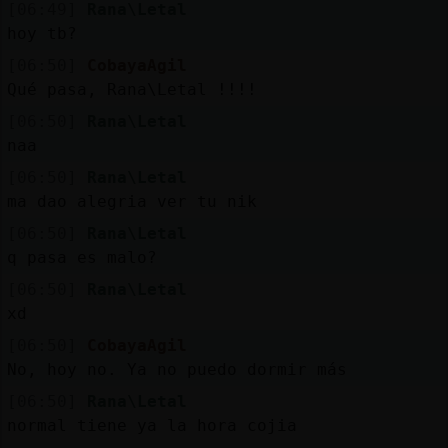
[06:49]
Rana\Letal
hoy tb?
[06:50]
CobayaAgil
Qué pasa, Rana\Letal !!!!
[06:50]
Rana\Letal
naa
[06:50]
Rana\Letal
ma dao alegria ver tu nik
[06:50]
Rana\Letal
q pasa es malo?
[06:50]
Rana\Letal
xd
[06:50]
CobayaAgil
No, hoy no. Ya no puedo dormir más
[06:50]
Rana\Letal
normal tiene ya la hora cojia