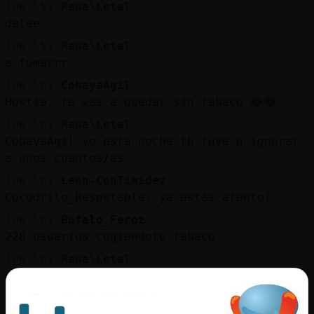
[06:55]
Rana\Letal
dalee
[06:55]
Rana\Letal
a fumarrr
[06:56]
CobayaAgil
Hostia, te vas a quedar sin tabaco 😂😂
[06:56]
Rana\Letal
CobayaAgil yo esta noche tb tuve q ignorar
a unos cuantos/as
[06:56]
Leon-ConTimidez
Cocodrilo_Respetable: ya estás atento?
[06:56]
Bufalo_Feroz
228 usuarios cogiendote tabaco
[06:56]
Rana\Letal
da igual tengo otro paquete
[06:56]
Bufalo_Feroz