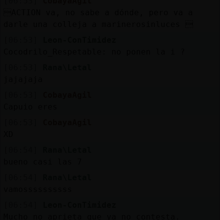
[06:53]
CobayaAgil
ACTION va, no sabe a dónde, pero va a
darle una colleja a marinerosinluces 
[06:53]
Leon-ConTimidez
Cocodrilo_Respetable: no ponen la i ?
[06:53]
Rana\Letal
jajajaja
[06:53]
CobayaAgil
Capuio eres
[06:53]
CobayaAgil
XD
[06:54]
Rana\Letal
bueno casi las 7
[06:54]
Rana\Letal
vamossssssssss
[06:54]
Leon-ConTimidez
Mucho no aprieta que ya no contesta.