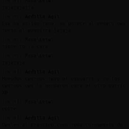
[06:45]
Rana\Letal
jajajajajja
[06:46]
Ardilla_Agil
Ese ha salido rana, se parece al medico que
tenia el paquirri jajaja
[06:46]
Rana\Letal
tiene to la cara
[06:46]
Rana\Letal
jajajaja
[06:47]
Ardilla_Agil
Menudos cuernos tuvo el paquirri y no los
cuernos que le mandaron para el otro barrio
XD
[06:47]
Rana\Letal
pobre
[06:47]
Ardilla_Agil
Duelen al principo como toda cornamente de