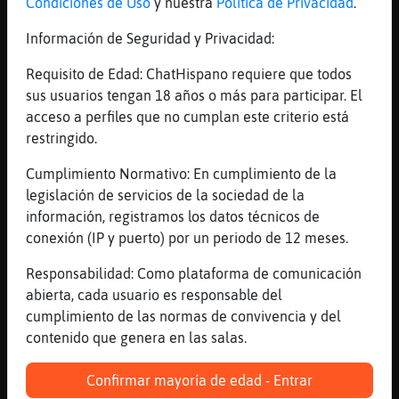
Condiciones de Uso
y nuestra
Política de Privacidad
.
tantos jjjee
Información de Seguridad y Privacidad:
[06:57]
Bufalo_Feroz
Leon-ConTimidez muy mal
Requisito de Edad: ChatHispano requiere que todos
[06:57]
Rana\Letal
sus usuarios tengan 18 años o más para participar. El
dale Bufalo_Feroz
acceso a perfiles que no cumplan este criterio está
restringido.
[06:57]
Rana\Letal
Leon-ConTimidez y yo aqui derrochando
Cumplimiento Normativo: En cumplimiento de la
[06:58]
Leon-ConTimidez
legislación de servicios de la sociedad de la
Bufalo_Feroz: es que lleva 2 paquetes de
información, registramos los datos técnicos de
tabaco pedidos desde que cambié de piso en
conexión (IP y puerto) por un periodo de 12 meses.
navidad.
Responsabilidad: Como plataforma de comunicación
[06:58]
Leon-ConTimidez
abierta, cada usuario es responsable del
Ya le dije que comprara un paquete.
cumplimiento de las normas de convivencia y del
[06:58]
Leon-ConTimidez
contenido que genera en las salas.
No compra. Pide. Xd
Confirmar mayoría de edad - Entrar
[06:58]
Rana\Letal