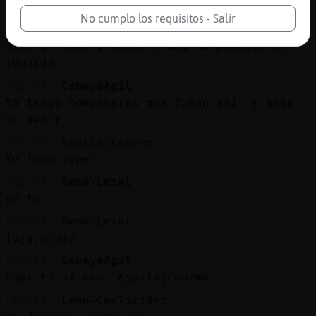
q gorron
No cumplo los requisitos - Salir
[06:58]
Bufalo_Feroz
Dile te toca invitarme ami un poquito de
igualda
[06:58]
CobayaAgil
Yo tengo compañeras que fuman así, a base
de pedir
[06:58]
Aguila}Enorme
Yo fumo vaper
[06:58]
Rana\Letal
yo tb
[06:58]
Rana\Letal
jajajajaja
[06:58]
CobayaAgil
Pues tú ni eso, Aguila}Enorme
[06:58]
Leon-ConTimidez