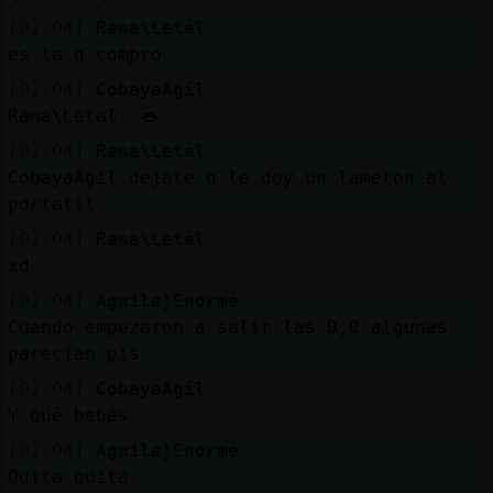
[07:04]
Rana\Letal
es la q compro
[07:04]
CobayaAgil
Rana\Letal: 👄
[07:04]
Rana\Letal
CobayaAgil dejate q le doy un lameton al
portatil
[07:04]
Rana\Letal
xd
[07:04]
Aguila}Enorme
Cuando empezaron a salir las 0,0 algunas
parecían pis
[07:04]
CobayaAgil
Y qué bebés
[07:04]
Aguila}Enorme
Quita quita