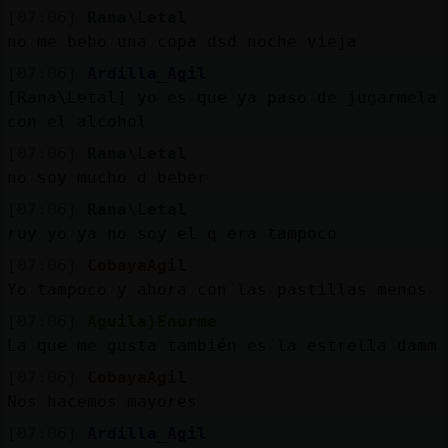
[07:06]
Rana\Letal
no me bebo una copa dsd noche vieja
[07:06]
Ardilla_Agil
[Rana\Letal] yo es que ya paso de jugarmela
con el alcohol
[07:06]
Rana\Letal
no soy mucho d beber
[07:06]
Rana\Letal
ruy yo ya no soy el q era tampoco
[07:06]
CobayaAgil
Yo tampoco y ahora con las pastillas menos
[07:06]
Aguila}Enorme
La que me gusta también es la estrella damm
[07:06]
CobayaAgil
Nos hacemos mayores
[07:06]
Ardilla_Agil