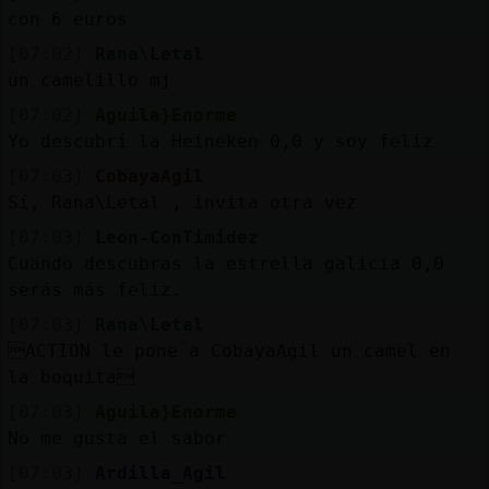
con 6 euros
[07:02]
Rana\Letal
un camelillo mj
[07:02]
Aguila}Enorme
Yo descubrí la Heineken 0,0 y soy feliz
[07:03]
CobayaAgil
Sí, Rana\Letal , invita otra vez
[07:03]
Leon-ConTimidez
Cuando descubras la estrella galicia 0,0
serás más feliz.
[07:03]
Rana\Letal
ACTION le pone a CobayaAgil un camel en
la boquita
[07:03]
Aguila}Enorme
No me gusta el sabor
[07:03]
Ardilla_Agil