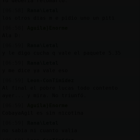
Yo debería retomarlo.
[06:58]
Rana\Letal
los otros dias m e pidio uno un piti
[06:58]
Aguila}Enorme
Ala D:
[06:59]
Rana\Letal
y le digo cucha q vale el paquete 5.35
[06:59]
Rana\Letal
y me dice ya vale eso
[06:59]
Leon-ConTimidez
Al final el pobre lucas todo contento
ayer... y mira. No triunfó.
[06:59]
Aguila}Enorme
CobayaAgil es sin nicotina
[06:59]
Rana\Letal
no sabia ni cuanto valia