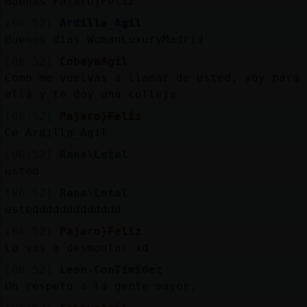
Buenas Pajaro}Feliz
[06:52]
Ardilla_Agil
Buenos dias WomanLuxuryMadrid
[06:52]
CobayaAgil
Como me vuelvas a llamar de usted, voy para
allá y te doy una colleja
[06:52]
Pajaro}Feliz
Ce Ardilla_Agil
[06:52]
Rana\Letal
usted
[06:52]
Rana\Letal
usteddddddddddddd
[06:52]
Pajaro}Feliz
Lo vas a desmontar xd
[06:52]
Leon-ConTimidez
Un respeto a la gente mayor.