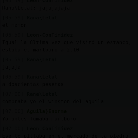
[06:59]
Leon-ConTimidez
Rana\Letal: jajajajaja
[06:59]
Rana\Letal
el mamon
[06:59]
Leon-ConTimidez
Igual la última vez que visitó un estanco,
estaba el marlboro a 2.10
[06:59]
Rana\Letal
jajaja
[06:59]
Rana\Letal
a doscientas pesetas
[07:00]
Rana\Letal
compraba yo el winston del aguila
[07:00]
Aguila}Enorme
Yo antes fumaba marlboro
[07:00]
Leon-ConTimidez
Ese lo pillaba en el mercado de la piedra.