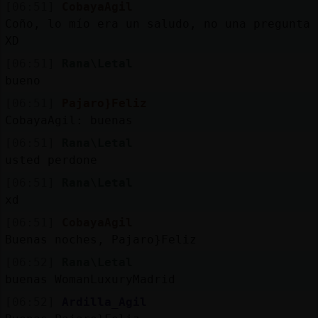
[06:51]
CobayaAgil
Coño, lo mío era un saludo, no una pregunta
XD
[06:51]
Rana\Letal
bueno
[06:51]
Pajaro}Feliz
CobayaAgil: buenas
[06:51]
Rana\Letal
usted perdone
[06:51]
Rana\Letal
xd
[06:51]
CobayaAgil
Buenas noches, Pajaro}Feliz
[06:52]
Rana\Letal
buenas WomanLuxuryMadrid
[06:52]
Ardilla_Agil