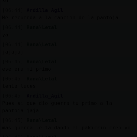
xd
[06:44]
Ardilla_Agil
Me recuerda a la cancion de la pantoja
[06:44]
Rana\Letal
ya
[06:44]
Rana\Letal
jajajaj
[06:45]
Rana\Letal
ese era mi primo
[06:45]
Rana\Letal
tenia luces
[06:45]
Ardilla_Agil
Pues si que dio guerra tu primo a la
pantoja jaja
[06:45]
Rana\Letal
mas guerra le ta dando el pakirrin creo yo