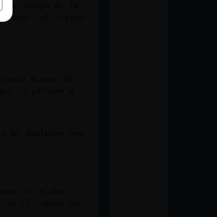
e por culpa de la
no mover el camion
 habia echado el
mir su jornada a
 y el empleado hay
rmas no se dan
, si el camion se