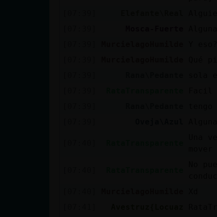
[07:39]
Elefante\Real
Algui
[07:39]
Mosca-Fuerte
Algun
[07:39]
MurcielagoHumilde
Y eso
[07:39]
MurcielagoHumilde
Qué p
[07:39]
Rana\Pedante
sola 
[07:39]
RataTransparente
Facil
[07:39]
Rana\Pedante
tengo
[07:39]
Oveja\Azul
Algun
Una v
[07:40]
RataTransparente
mover
No pu
[07:40]
RataTransparente
condu
[07:40]
MurcielagoHumilde
Xd
[07:41]
Avestruz{Locuaz
RataT