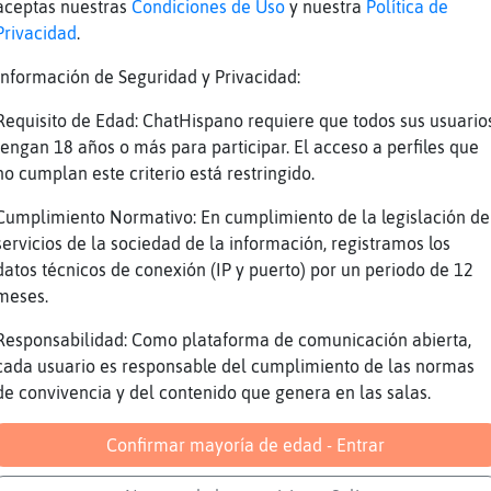
ue pagarlo
aceptas nuestras
Condiciones de Uso
y nuestra
Política de
Privacidad
.
los sindicatos no sé qué hacen XD
a un camionero: oye, que vamos a tardar 2 hor
Información de Seguridad y Privacidad:
mion, o esperas 2 horas o te descargas tu, la
Requisito de Edad: ChatHispano requiere que todos sus usuario
 flipas
tengan 18 años o más para participar. El acceso a perfiles que
 vengo, voy a cambiar el agua al canario
no cumplan este criterio está restringido.
buenos dias
Cumplimiento Normativo: En cumplimiento de la legislación de
s dias
servicios de la sociedad de la información, registramos los
o por madrid
datos técnicos de conexión (IP y puerto) por un periodo de 12
meses.
 esta cerca de atocha
mo muy bien
Responsabilidad: Como plataforma de comunicación abierta,
cada usuario es responsable del cumplimiento de las normas
s
de convivencia y del contenido que genera en las salas.
s con ganas, Rana\Pedante
Confirmar mayoría de edad - Entrar
ielagoHumilde] yo he visto a un transportista