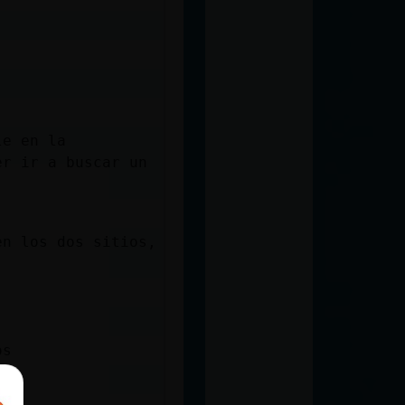
le en la
er ir a buscar un
en los dos sitios,
os