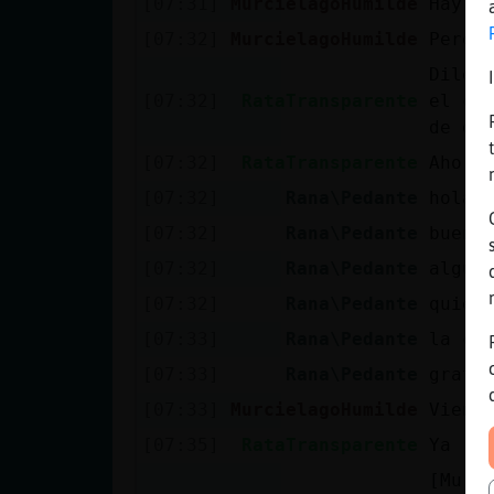
[07:31]
MurcielagoHumilde
Hay q
[07:32]
MurcielagoHumilde
Pero 
Dile 
[07:32]
RataTransparente
el ca
de da
[07:32]
RataTransparente
Ahora
[07:32]
Rana\Pedante
hola 
[07:32]
Rana\Pedante
bueno
[07:32]
Rana\Pedante
algun
[07:32]
Rana\Pedante
quien
[07:33]
Rana\Pedante
la co
[07:33]
Rana\Pedante
grati
[07:33]
MurcielagoHumilde
Viene
[07:35]
RataTransparente
Ya
[Murc