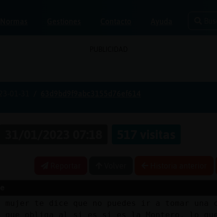
Bus
Normas
Gestiones
Contacto
Ayuda
PUBLICIDAD
23-01-31
63d9bd9f9abc3155d76ef614
31/01/2023 07:18
517 visitas
Reportar
Volver
Historia anterior
e
a mujer te dice que no puedes ir a tomar una 
a que obliga al si es si es la Montero, lo qu