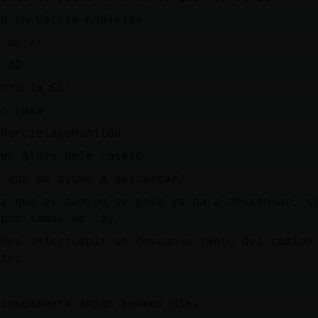
en en Garcia noblejas
a mujer
? XD
inta la GC?
en casa
 MurcielagoHumilde
 un glory hole casero
a que me ayude a descargar?
ez que el camion se para ya para descansar, s
 por temas de ley
edes interrumpir un descanso tanto del camion
ctor
ransparente amigo buenos días