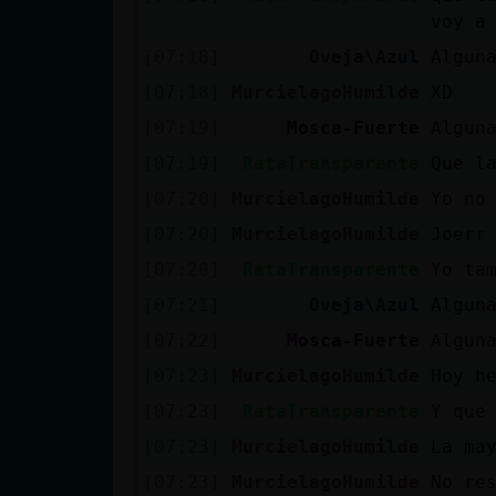
voy a
cuenta
[07:18]
Oveja\Azul
Algun
[07:18]
MurcielagoHumilde
XD
Reservar
[07:19]
Mosca-Fuerte
Algun
alias
[07:19]
RataTransparente
Que l
[07:20]
MurcielagoHumilde
Yo no
[07:20]
MurcielagoHumilde
Joerr
Actualizar
[07:20]
RataTransparente
Yo ta
contraseña
[07:21]
Oveja\Azul
Algun
[07:22]
Mosca-Fuerte
Algun
[07:23]
MurcielagoHumilde
Hoy h
Actualizar
IP virtual
[07:23]
RataTransparente
Y que
[07:23]
MurcielagoHumilde
La ma
[07:23]
MurcielagoHumilde
No re