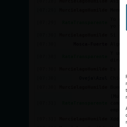
[07:28]
MurcielagoHumilde
Así e
[07:29]
MurcielagoHumilde
Menud
Yo cu
[07:29]
RataTransparente
yo so
[07:30]
MurcielagoHumilde
Sí
[07:30]
Mosca-Fuerte
Algun
Y un 
[07:30]
RataTransparente
diras
[07:30]
MurcielagoHumilde
Es cu
[07:30]
Oveja\Azul
Chica
[07:30]
MurcielagoHumilde
Bueno
[Murc
[07:31]
RataTransparente
camio
empre
[07:31]
MurcielagoHumilde
Xdd