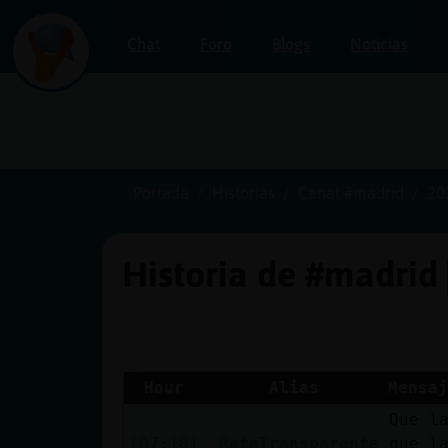
Chat
Foro
Blogs
Noticias
Iniciar
sesión
Portada
Historias
Canal #madrid
20
Historia de #madrid
¡Chatea
sin
publicidad!
Hour
Alias
Mensaj
Que l
Crear
[07:18]
RataTransparente
que l
una