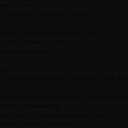
 tomar cerveza si o si
a chica para llamarla por tfno?
a mujer x Alcalá de henares o cerca
a mujer te manda al sofa ? si es si
 me he beneficiado
mpoco
a chica que disfrute con la boquita llena de 
a mujer
e estado ayudando a descargar a unos chóferes
 tal MurcielagoHumilde
yoría de ellos descargaba de mala gana
spetaba la hora de descarga