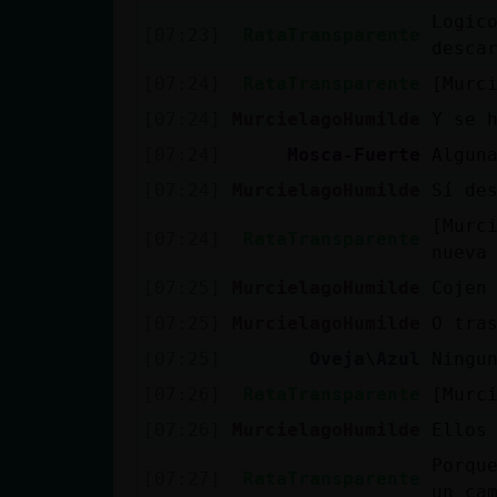
Mis blogs
Logic
[07:23]
RataTransparente
desca
[07:24]
RataTransparente
[Murc
Mis foros
[07:24]
MurcielagoHumilde
Y se 
[07:24]
Mosca-Fuerte
Algun
[07:24]
MurcielagoHumilde
Sí de
Registrar
[Murc
un canal
[07:24]
RataTransparente
nueva
[07:25]
MurcielagoHumilde
Cojen
[07:25]
MurcielagoHumilde
O tra
Más
[07:25]
Oveja\Azul
Ningu
gestiones
[07:26]
RataTransparente
[Murc
[07:26]
MurcielagoHumilde
Ellos
Porqu
[07:27]
RataTransparente
un ca