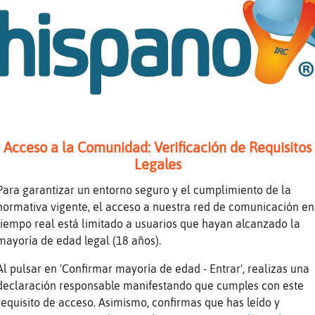
s
o marrón, macho
ando trabajaba para correos, me tenia que des
lo porque no ponian carretilleros e iba a los
a mujer
camion que lleva 12 jaulas y cada jaula pesa 
Acceso a la Comunidad: Verificación de Requisitos
 la paliza que me pegaba
Legales
rioso
Para garantizar un entorno seguro y el cumplimiento de la
s, sin rodeos, la leche en la cara, boca o te
normativa vigente, el acceso a nuestra red de comunicación en
, con carretilla es dejar el bulto
tiempo real está limitado a usuarios que hayan alcanzado la
ielagoHumilde] pues si el conductor se tiene 
mayoría de edad legal (18 años).
n, la empresa donde se descarga tiene que pag
Al pulsar en 'Confirmar mayoría de edad - Entrar', realizas una
sa del transportista
declaración responsable manifestando que cumples con este
requisito de acceso. Asimismo, confirmas que has leído y