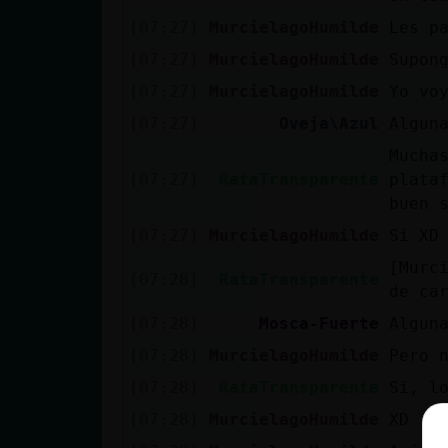
[07:27]
MurcielagoHumilde
Les p
[07:27]
MurcielagoHumilde
Supon
[07:27]
MurcielagoHumilde
Yo vo
[07:27]
Oveja\Azul
Algun
Mucha
[07:27]
RataTransparente
plata
buen 
[07:27]
MurcielagoHumilde
Sí XD
[Murc
[07:28]
RataTransparente
de ca
[07:28]
Mosca-Fuerte
Algun
[07:28]
MurcielagoHumilde
Pero 
[07:28]
RataTransparente
Si, l
[07:28]
MurcielagoHumilde
XD