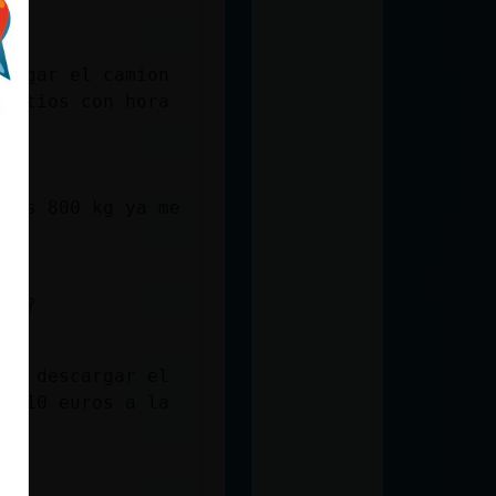
cargar el camion
 sitios con hora
unos 800 kg ya me
tas?
que descargar el
ar 10 euros a la