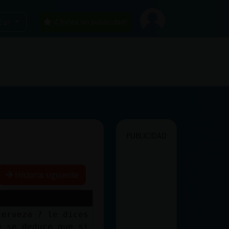
car
¡Chatea sin publicidad!
PUBLICIDAD
Historia siguiente
cerveza ? le dices
e se deduce que si