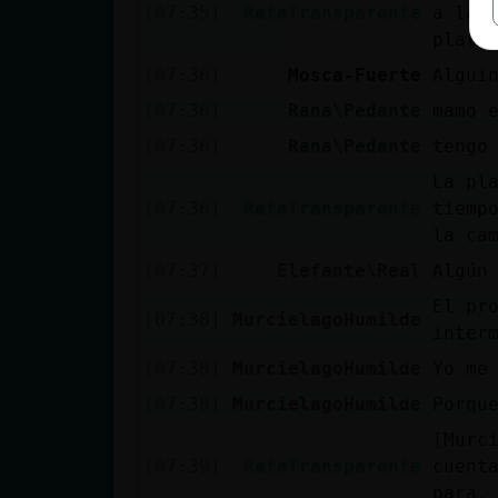
[07:35]
RataTransparente
a la 
plata
[07:36]
Mosca-Fuerte
Algui
[07:36]
Rana\Pedante
mamo 
[07:36]
Rana\Pedante
tengo
La pl
[07:36]
RataTransparente
tiemp
la ca
[07:37]
Elefante\Real
Algún
El pr
[07:38]
MurcielagoHumilde
inter
[07:38]
MurcielagoHumilde
Yo me
[07:38]
MurcielagoHumilde
Porqu
[Murc
[07:39]
RataTransparente
cuent
para,