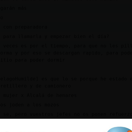
agarán más
go
y con preparadora
a para llamarla y empezar bien el día?
s veces es por el tiempo, para que no les pil
forma y por eso se descargan rapido, para pod
sitio para poder dormir
ielagoHumilde] es que lo se porque he estado 
rretillero y de camionero
a mujer x Alcalá de henares
nos joden a los mozos
o se, pero vuestros jefes no os ponen refuerz