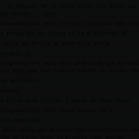
o, si despues de un largo viaje les dicen que
rgar ellos ... tela
ielagoHumilde] pero ya esta prohibido que ell
ha preparado un cristo en la plataforma XD
a mujer de Alcalá de henares o cerca
scargan, sí
ielagoHumilde] pues esta prohibido que se des
 ley dice que los transportistas no puedes de
 la apiladora
spaleta
na chica para charlar y pasar un buen rato?
ielagoHumilde] pero sabes porque es ?
 son empleados
e para descargar a veces los carretilleros ta
mion se tarda unos 15 minutos como maximo