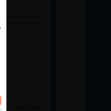
as en descargarte
 contestacion que
s
 tener que llamar