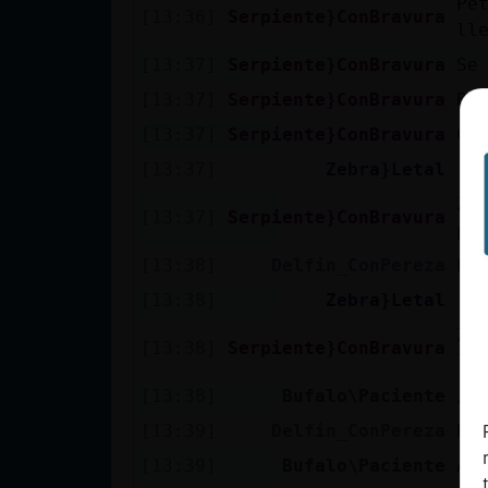
Pe
[13:36]
Serpiente}ConBravura
cuenta
ll
[13:37]
Serpiente}ConBravura
Se
[13:37]
Serpiente}ConBravura
Ba
Reservar
[13:37]
Serpiente}ConBravura
Ch
alias
[13:37]
Zebra}Letal
[S
Ze
[13:37]
Serpiente}ConBravura
pe
Actualizar
[13:38]
Delfin_ConPereza
Pu
contraseña
[13:38]
Zebra}Letal
[S
Ze
[13:38]
Serpiente}ConBravura
ll
Actualizar
[13:38]
Bufalo\Paciente
¿Y
IP virtual
[13:39]
Delfin_ConPereza
Bu
[13:39]
Bufalo\Paciente
A 