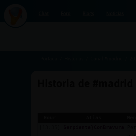
Chat
Foro
Blogs
Noticias
Iniciar
sesión
Portada
Historias
Canal #madrid
20
Historia de #madrid
¡Chatea
sin
publicidad!
Hour
Alias
Men
[13:35]
Serpiente}ConBravura
Pe
Crear
una