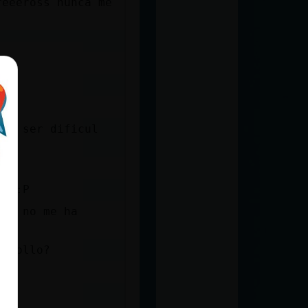
reeeross nunca me
a a ser dificul
.. :P
te, no me ha
a pollo?