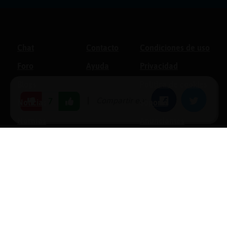
Chat
Contacto
Condiciones de uso
Foro
Ayuda
Privacidad
Blogs
Política de cookies
|
Compartir en:
Facebook
Twitter
7
Noticias
Soporte
Normas
Anunciantes
Estadísticas
Historias
Tu foro gratis