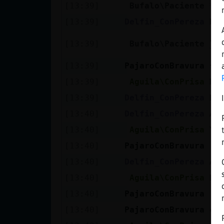
Mis blogs
[13:39]
Bufalo\Paciente
*g
[13:39]
Delfin_ConPereza
Bu
¿S
[13:39]
Bufalo\Paciente
Mis foros
fl
[13:39]
PajaroConBravura
so
[13:39]
Aguila\ConPrisa
De
Registrar
[13:39]
Delfin_ConPereza
Bu
un canal
[13:40]
Delfin_ConPereza
Ag
[13:40]
Aguila\ConPrisa
Yo
[13:40]
PajaroConBravura
[A
Más
[13:40]
Delfin_ConPereza
Ag
gestiones
[13:40]
Aguila\ConPrisa
Pa
[13:40]
PajaroConBravura
[A
[13:40]
PajaroConBravura
co