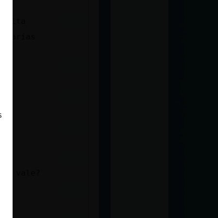
tecita
o harías
s
as, vale?