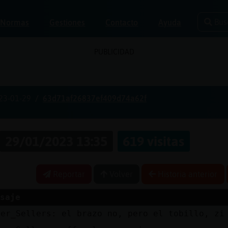
Bus
Normas
Gestiones
Contacto
Ayuda
PUBLICIDAD
23-01-29
63d71af26837ef409d74a62f
29/01/2023 13:35
619 visitas
Reportar
Volver
Historia anterior
saje
ter_Sellers: el brazo no, pero el tobillo, zi