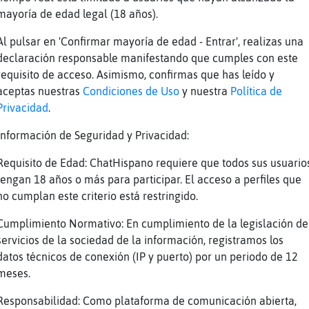
mayoría de edad legal (18 años).
falo\Paciente y despues de la comida una sies
Al pulsar en 'Confirmar mayoría de edad - Entrar', realizas una
abes? En el fondo ambos sabíamos que tú hoy n
declaración responsable manifestando que cumples con este
amenquines.
requisito de acceso. Asimismo, confirmas que has leído y
pa puarg
aceptas nuestras
Condiciones de Uso
y nuestra
Política de
Privacidad
.
lfin_ConPereza guapa!!!
falo\Paciente es que no tenía ingredientes
Información de Seguridad y Privacidad:
uila\ConPrisa preciosa!!!!
Requisito de Edad: ChatHispano requiere que todos sus usuario
 tengo cocido, que ganas de comer sopa
tengan 18 años o más para participar. El acceso a perfiles que
no cumplan este criterio está restringido.
guila\ConPrisa] :/
uila\ConPrisa si es que está riquísima
Cumplimiento Normativo: En cumplimiento de la legislación de
servicios de la sociedad de la información, registramos los
jaroConBravura a ti te hago tortilla de patat
datos técnicos de conexión (IP y puerto) por un periodo de 12
guila\ConPrisa] vale :D
meses.
n cebolla
Responsabilidad: Como plataforma de comunicación abierta,