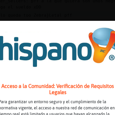
ter_Sellers: pff a la que quiera son unos neg
ega el sueldo xDD
 lo queda too Zebra}Letal pff
mBam
icleles
erpiente}ConBravura] vidriosa xD
bra}Letal: la fuente de chocolate... Eso me v
rdonartelo
es hace día de sopa Bufalo\Paciente
erpiente}ConBravura] no se de que me hablas..
bra}Letal: yo solo pedí una fuente de chocola
egao!
Acceso a la Comunidad: Verificación de Requisitos
Legales
a estás buscando la excusa para no invitarme 
falo\Paciente tb hay pollo
Para garantizar un entorno seguro y el cumplimiento de la
normativa vigente, el acceso a nuestra red de comunicación en
mí no me vengas con sopas ninunas.
tiempo real está limitado a usuarios que hayan alcanzado la