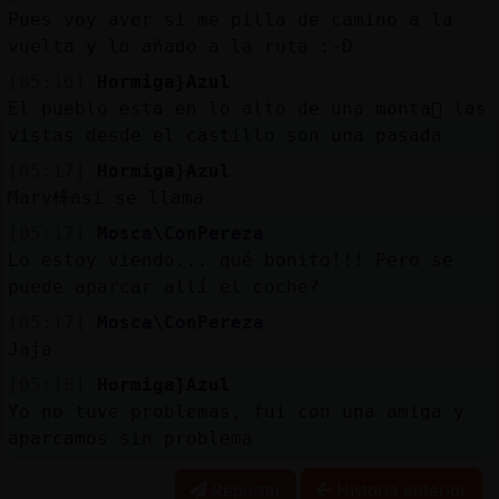
Pues voy aver si me pilla de camino a la
vuelta y lo añado a la ruta :-D
[05:16]
Hormiga}Azul
El pueblo esta en lo alto de una monta񡠹 las
vistas desde el castillo son una pasada
[05:17]
Hormiga}Azul
Marv㯠asi se llama
[05:17]
Mosca\ConPereza
Lo estoy viendo... qué bonito!!! Pero se
puede aparcar allí el coche?
[05:17]
Mosca\ConPereza
Jaja
[05:18]
Hormiga}Azul
Yo no tuve problemas, fui con una amiga y
aparcamos sin problema
Reportar
Historia anterior