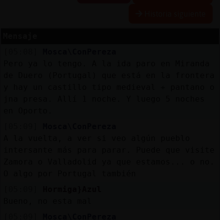
Historia siguiente
Mensaje
Reserva
[05:08]
Mosca\ConPereza
alias
Pero ya lo tengo. A la ida paro en Miranda
de Duero (Portugal) que está en la frontera
y hay un castillo tipo medieval + pantano o
jna presa. Allí 1 noche. Y luego 5 noches
Actuali
en Oporto.
contras
[05:09]
Mosca\ConPereza
A la vuelta, a ver si veo algún pueblo
intersante más para parar. Puede que visite
Actuali
Zamora o Valladolid ya que estamos... o no.
IP
O algo por Portugal también
virtual
[05:09]
Hormiga}Azul
Bueno, no esta mal
[05:09]
Mosca\ConPereza