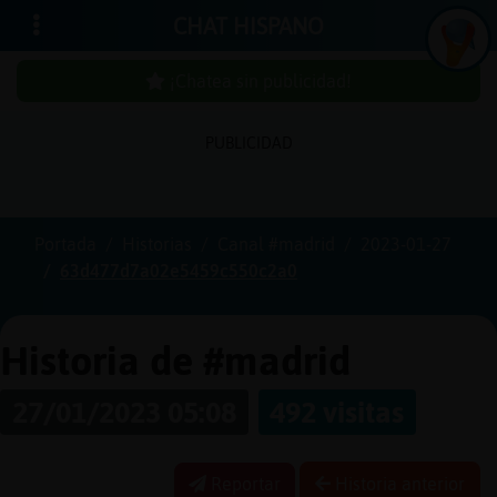
CHAT HISPANO
¡Chatea sin publicidad!
PUBLICIDAD
Iniciar
sesión
Portada
Historias
Canal #madrid
2023-01-27
63d477d7a02e5459c550c2a0
¡Chatea
sin
publici
Historia de #madrid
27/01/2023 05:08
492 visitas
Crear
una
Reportar
Historia anterior
cuenta