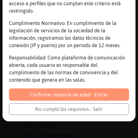
[05:14]
Mosca\ConPereza
acceso a perfiles que no cumplan este criterio está
Marva, no sé dónde está, Hormiga}Azul?
restringido.
[05:15]
Hormiga}Azul
Cumplimiento Normativo: En cumplimiento de la
Esta en portugal
legislación de servicios de la sociedad de la
[05:15]
Mosca\ConPereza
información, registramos los datos técnicos de
Conozco Lisboa y los alrededores + zona del
conexión (IP y puerto) por un periodo de 12 meses.
Algarve (Faro y esas ciudades)
Responsabilidad: Como plataforma de comunicación
[05:15]
Mosca\ConPereza
abierta, cada usuario es responsable del
Ya ya haha
cumplimiento de las normas de convivencia y del
[05:15]
Mosca\ConPereza
contenido que genera en las salas.
Pero norte, sur, centro?
[05:15]
Hormiga}Azul
Confirmar mayoría de edad - Entrar
Fui a comer a valencia de alcantara y de
paso fui ahi
No cumplo los requisitos - Salir
[05:15]
Hormiga}Azul
Centro mas o menos
[05:16]
Mosca\ConPereza