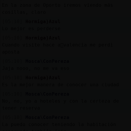
Mis
En la zona de Oporto iremos viendo más
blogs
cosillas, claro
[05:10]
Hormiga}Azul
Lo mejor es perderse
Mis
[05:10]
Hormiga}Azul
foros
Cuando visite hace a񯳠valencia me perdi
aposta
[05:10]
Mosca\ConPereza
Jaja nooo, no me va eso
Registr
un
[05:10]
Hormiga}Azul
canal
Es la mejor manera de conocer una ciudad
[05:10]
Mosca\ConPereza
No, no, yo a hoteles y con la certeza de
tener reserva
Más
[05:10]
Mosca\ConPereza
gestion
La puedo conocer teniendo la habitación