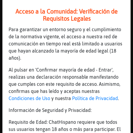
alrededores
Acceso a la Comunidad: Verificación de
[05:12]
Hormiga}Azul
Requisitos Legales
Algo mas ||Pyro|| ?
[05:12]
Mosca\ConPereza
Para garantizar un entorno seguro y el cumplimiento
Los alrededores *
de la normativa vigente, el acceso a nuestra red de
comunicación en tiempo real está limitado a usuarios
[05:12]
Hormiga}Azul
que hayan alcanzado la mayoría de edad legal (18
Me dijeron que lisboa es muy sucia
años).
[05:12]
Mosca\ConPereza
Pues estuve enel... 2019 o así y de sucia
Al pulsar en 'Confirmar mayoría de edad - Entrar',
nada eh
realizas una declaración responsable manifestando
que cumples con este requisito de acceso. Asimismo,
[05:13]
Mosca\ConPereza
confirmas que has leído y aceptas nuestras
Si buscas los barrios sucios, pues
Condiciones de Uso
y nuestra
Política de Privacidad
.
seguramente los haya
[05:13]
Hormiga}Azul
Información de Seguridad y Privacidad:
Hace algun tiempo, estuve en Marva󠥮 portugal
Requisito de Edad: ChatHispano requiere que todos
y era una pasada el pueblo
sus usuarios tengan 18 años o más para participar. El