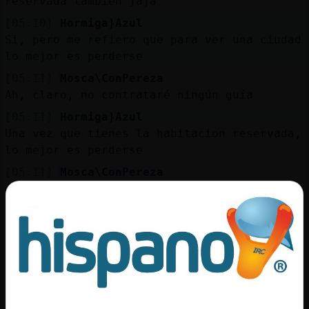
reservada también jaja
[05:10]
Hormiga}Azul
Si, pero me refiero que para ver una ciudad
lo mejor es perderse
[05:11]
Mosca\ConPereza
Ah, claro, no contrataré ningún guía
[05:11]
Hormiga}Azul
Una vez que tienes la habitacion reservada,
lo mejor es perderse
[05:11]
Mosca\ConPereza
Como mucho me subo en un Tuc-tuc o como se
llamen esos cochecitos que en Lisboa sí los
he visto
[05:11]
Mosca\ConPereza
Eso sí
[05:11]
Mosca\ConPereza
El resto a patear la ciudad y las