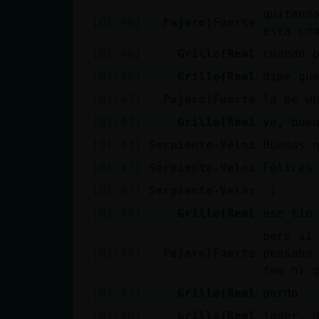
quitand
[01:46]
Pajaro}Fuerte
esta co
[01:46]
Grillo{Real
cuando 
[01:46]
Grillo{Real
dime qu
[01:47]
Pajaro}Fuerte
la de w
[01:47]
Grillo{Real
ya, bue
[01:47]
Serpiente-Veloz
Buenas 
[01:47]
Serpiente-Veloz
Felices
[01:47]
Serpiente-Veloz
:)
[01:47]
Grillo{Real
ese tío
pero si
[01:47]
Pajaro}Fuerte
pensaba
feo ni 
[01:47]
Grillo{Real
gordo
[01:48]
Grillo{Real
joder, 