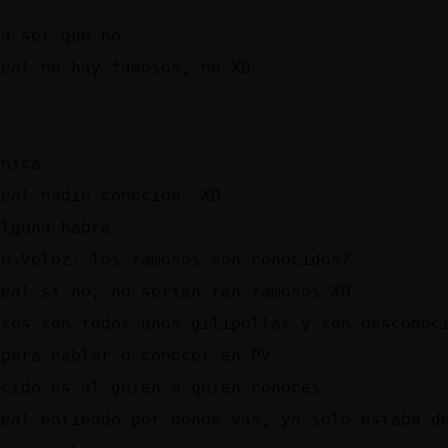
 a ser que no
Real no hay famosos, no XD
'
chica...
Real nadie conocido XD
algúna habrá
te-Veloz: los famosos son conocidos?
Real si no, no serían tan famosos XD
osos son todos unos gilipollas y son desconoc
 para hablar o conocer en PV
ocido es al guien a quien conoces
Real entiendo por dónde vas, yo solo estaba d