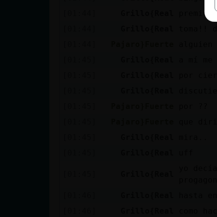
[01:44]
Grillo{Real
premio!
[01:44]
Grillo{Real
toma!! 
[01:44]
Pajaro}Fuerte
alguien
[01:45]
Grillo{Real
a mí me
[01:45]
Grillo{Real
por cie
[01:45]
Grillo{Real
discuti
[01:45]
Pajaro}Fuerte
por ??
[01:45]
Pajaro}Fuerte
que dir
[01:45]
Grillo{Real
mira..
[01:45]
Grillo{Real
uff
yo decí
[01:45]
Grillo{Real
progago
[01:46]
Grillo{Real
hasta e
[01:46]
Grillo{Real
como ha