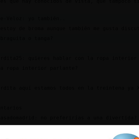
 es que hay conocidos de vista, que tampoco t
te-Veloz: yo también..
 estoy de broma aunque también me gusta discu
 braguita o tanga?
ordita25: quieres hablar con la ropa interior
la ropa interior parlante?
ordita aquí estamos todos en la treintena ya 
entarios
casadomadrid: no preferirías a una divertida?
las aburridas?