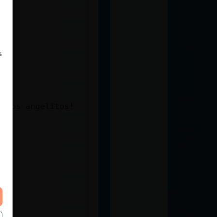
s
n los angelitos!