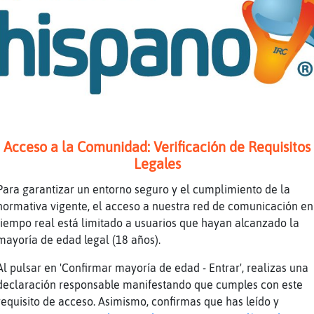
lá tú
D
ble es! aunque no lo comparta
te-Veloz: ves como vacilo?
e vacilar sanamente
 chica que disfrute con la boquita llena de l
Acceso a la Comunidad: Verificación de Requisitos
Real lo ponen fácil
Legales
Para garantizar un entorno seguro y el cumplimiento de la
 hay que ser un poco imbécil
normativa vigente, el acceso a nuestra red de comunicación en
eda alguna mujer en la Sala que busque un t�f
tiempo real está limitado a usuarios que hayan alcanzado la
mayoría de edad legal (18 años).
Al pulsar en 'Confirmar mayoría de edad - Entrar', realizas una
declaración responsable manifestando que cumples con este
requisito de acceso. Asimismo, confirmas que has leído y