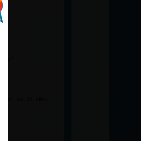
eche?
ormal de 30 a�os