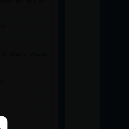
ienen por que ser
tir
 de alguna chica?
XD