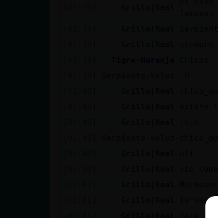
el caso
[01:39]
Grillo{Real
famosos
[01:39]
Grillo{Real
Serpien
[01:39]
Grillo{Real
siempre
[01:39]
Tigre-Naranja
Chicas,
[01:39]
Serpiente-Veloz
:D
[01:40]
Grillo{Real
chica_g
[01:40]
Grillo{Real
existe 
[01:40]
Grillo{Real
jeje
[01:40]
Serpiente-Veloz
chica_g
[01:40]
Grillo{Real
uff..
[01:40]
Grillo{Real
sin com
[01:41]
Grillo{Real
Morboso
[01:41]
Grillo{Real
te van 
[01:41]
Grillo{Real
jeje