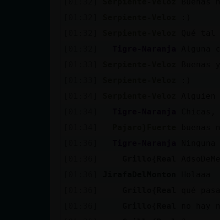
[01:32]
Serpiente-Veloz
Buenas 
cuenta
[01:32]
Serpiente-Veloz
:)
[01:32]
Serpiente-Veloz
Qué tal
[01:32]
Tigre-Naranja
Alguna 
Reservar
[01:33]
Serpiente-Veloz
Buenas 
alias
[01:33]
Serpiente-Veloz
:)
[01:34]
Serpiente-Veloz
Alguien
Actualizar
[01:34]
Tigre-Naranja
Chicas,
contraseña
[01:34]
Pajaro}Fuerte
buenas 
[01:36]
Tigre-Naranja
Ninguna
[01:36]
Grillo{Real
AdsoDeM
Actualizar
[01:36]
JirafaDelMonton
Holaaa
IP virtual
[01:36]
Grillo{Real
qué pas
[01:36]
Grillo{Real
no hay 