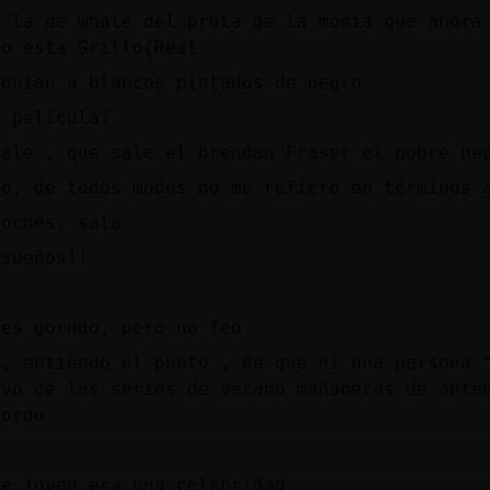
o la de whale del prota de la momia que ahora
mo esta Grillo{Real
ponían a blancos pintados de negro
é película?
hale , que sale el brendan Fraser el pobre he
no, de todos modos no me refiero en términos 
noches, sala
 sueños!!
 es gorndo, pero no feo
 , entiendo el punto , de que ni una persona 
 yo de las series de verano mañaneras de ante
gordo
de joven era una celebridad