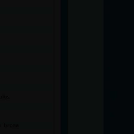
idos
e broma