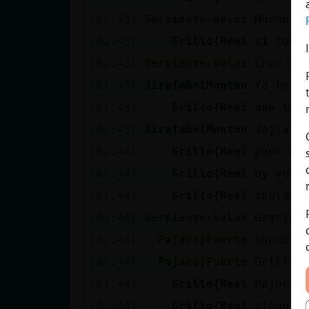
[01:43]
Serpiente-Veloz
Mucho a
[01:43]
Grillo{Real
si toda
[01:43]
Serpiente-Veloz
Creo qu
[01:43]
JirafaDelMonton
Ya te d
[01:43]
Grillo{Real
qué te 
[01:43]
JirafaDelMonton
Jajjaja
[01:44]
Grillo{Real
pues na
[01:44]
Grillo{Real
by yogh
[01:44]
Grillo{Real
obviame
[01:44]
Serpiente-Veloz
Gracias
[01:44]
Pajaro}Fuerte
buena p
[01:44]
Pajaro}Fuerte
Grillo{
[01:44]
Grillo{Real
Pajaro}
[01:44]
Grillo{Real
bingo!!