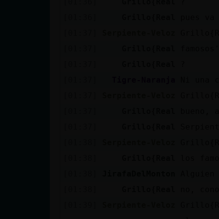
[01:36]
Grillo{Real
?
Mis blogs
[01:36]
Grillo{Real
pues va
[01:37]
Serpiente-Veloz
Grillo{
Mis foros
[01:37]
Grillo{Real
famosos
[01:37]
Grillo{Real
?
[01:37]
Tigre-Naranja
Ni una 
Registrar
[01:37]
Serpiente-Veloz
Grillo{
un canal
[01:37]
Grillo{Real
bueno, 
[01:37]
Grillo{Real
Serpien
[01:38]
Serpiente-Veloz
Grillo{
Más
[01:38]
Grillo{Real
los fam
gestiones
[01:38]
JirafaDelMonton
Alguien
[01:38]
Grillo{Real
no, con
[01:39]
Serpiente-Veloz
Grillo{