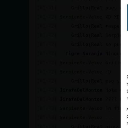
[01:41]
Grillo{Real
pues al
[01:42]
Serpiente-Veloz
XD XD X
[01:42]
Grillo{Real
respeta
[01:42]
Grillo{Real
Serpien
[01:42]
Grillo{Real
se pued
[01:42]
Tigre-Naranja
Ninguna
[01:42]
Serpiente-Veloz
Grillo{
[01:42]
Serpiente-Veloz
:D
[01:42]
Grillo{Real
eso sí,
[01:42]
JirafaDelMonton
Hola qu
[01:43]
JirafaDelMonton
???? PV
[01:43]
Serpiente-Veloz
En fin
[01:43]
Serpiente-Veloz
...
[01:43]
Grillo{Real
ainss