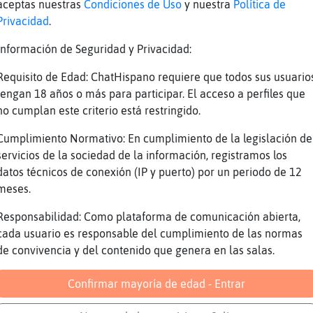
aceptas nuestras
Condiciones de Uso
y nuestra
Política de
burrimiento aquí
Privacidad
.
vía es pronto, no?
Información de Seguridad y Privacidad:
e es hora de retirarse
Requisito de Edad: ChatHispano requiere que todos sus usuario
igo si se aburre uno si
tengan 18 años o más para participar. El acceso a perfiles que
gustaría que pase Serpiente-Veloz?
no cumplan este criterio está restringido.
jaa
Cumplimiento Normativo: En cumplimiento de la legislación de
da, que la suerte te acompañe y que sueñes co
servicios de la sociedad de la información, registramos los
datos técnicos de conexión (IP y puerto) por un periodo de 12
ourt
meses.
nte nadie me entenderá..
Responsabilidad: Como plataforma de comunicación abierta,
,, Grillo{Real e Igualmente
cada usuario es responsable del cumplimiento de las normas
eli la loca historia de las galaxias @ior
de convivencia y del contenido que genera en las salas.
Real
Confirmar mayoría de edad - Entrar
Fuerte: ahí!!!
!