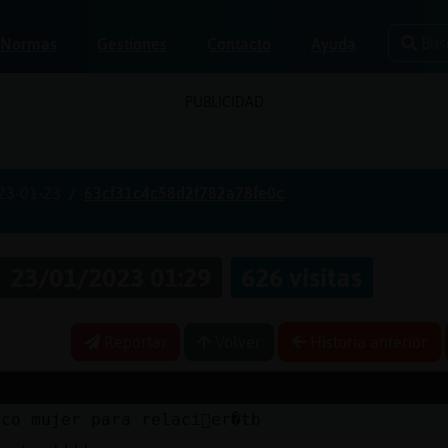
Bus
Normas
Gestiones
Contacto
Ayuda
PUBLICIDAD
23-01-23
63cf31c4c58d2f782a78fe0c
23/01/2023 01:29
626 visitas
Reportar
Volver
Historia anterior
co mujer para relaci󮠳er�tb