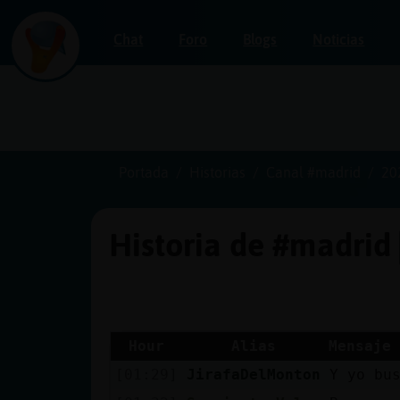
Chat
Foro
Blogs
Noticias
Iniciar
sesión
Portada
Historias
Canal #madrid
20
Historia de #madrid
¡Chatea
sin
publicidad!
Hour
Alias
Mensaje
[01:29]
JirafaDelMonton
Y yo bus
Crear
una