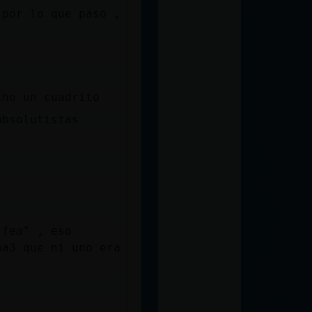
 por lo que paso ,
cho un cuadrito
absolutistas
"fea" , eso
na3 que ni uno era