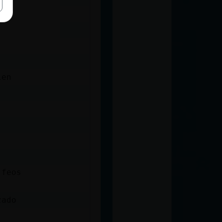
ien
 feos
zado