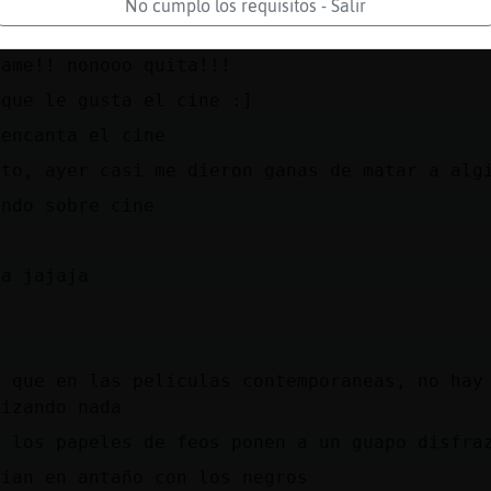
No cumplo los requisitos - Salir
!
dame!! nonooo quita!!!
 que le gusta el cine :]
 encanta el cine
rto, ayer casi me dieron ganas de matar a alg
endo sobre cine
ia jajaja
a que en las películas contemporaneas, no hay
nizando nada
n los papeles de feos ponen a un guapo disfra
cían en antaño con los negros