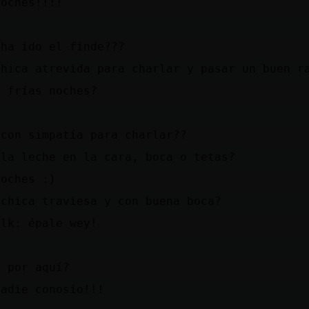
noches!!!!
 ha ido el finde???
chica atrevida para charlar y pasar un buen r
y frías noches?
 con simpatía para charlar??
 la leche en la cara, boca o tetas?
noches :)
 chica traviesa y con buena boca?
elk: épale wey!
a por aquí?
nadie conosío!!!