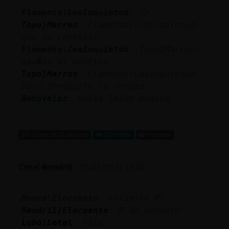
Mis
Flamenco\ConInquietud
: 😏
blogs
Topo}Marron
: Flamenco\ConInquietud:
que te cuentass
Flamenco\ConInquietud
: Topo}Marron:
aqu�on mi mantita
Mis
Topo}Marron
: Flamenco\ConInquietud:
foros
hace fresquito la verdad
BuhoVeloz
: había leído manita
...
Registr
un
295 líneas de 25 usuarios
533 visitas
0 puntos
canal
Canal #madrid
-
22/01/2023 18:50
Más
Mosca\Elocuente
: vitamina P?
gestion
Mandril{Elocuente
: P de pendejo
Lobo\Letal
: hola