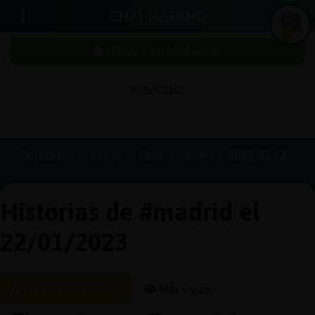
CHAT HISPANO
¡Chatea sin publicidad!
PUBLICIDAD
Iniciar
sesión
Portada
Historias
Canal #madrid
2023-01-22
¡Chatea
sin
Historias de #madrid el
publici
22/01/2023
Crear
Últimas publicadas
Más vistas
una
cuenta