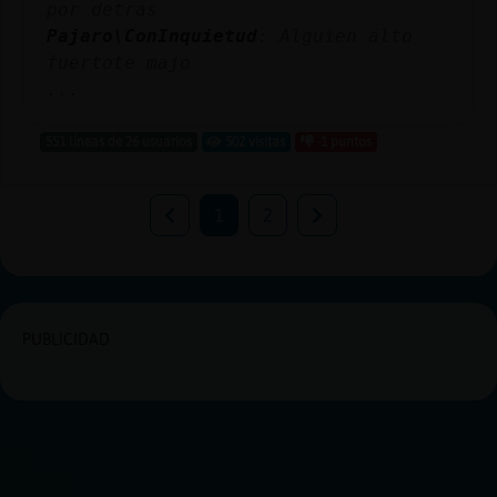
por detras
Pajaro\ConInquietud
: Alguien alto
fuertote majo
...
551 líneas de 26 usuarios
502 visitas
-1 puntos
1
2
PUBLICIDAD