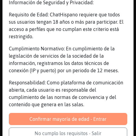
Información de Seguridad y Privacidad:
Canal #madrid
-
22/01/2023 13:11
Requisito de Edad: ChatHispano requiere que todos
sus usuarios tengan 18 años o más para participar. El
Mosca-Breve
: chupito por cada vez
acceso a perfiles que no cumplan este criterio está
que has dicho Alcorc󮠃hico_alcorcon.
restringido.
Gata{Azul
: Alcorcón
Cumplimiento Normativo: En cumplimiento de la
Gata{Azul
: Alcorcón mola, pero no es
legislación de servicios de la sociedad de la
Illescas
información, registramos los datos técnicos de
Jirafa}SinRespeto
: CaimanLocuaz:
conexión (IP y puerto) por un periodo de 12 meses.
hala, ya está. Ahora no os veo 😂
Mosca-Breve
: Gata{Azul chupito, ni
Responsabilidad: Como plataforma de comunicación
es Congosto.
abierta, cada usuario es responsable del
...
cumplimiento de las normas de convivencia y del
contenido que genera en las salas.
197 líneas de 11 usuarios
411 visitas
3 puntos
Confirmar mayoría de edad - Entrar
Canal #madrid
-
22/01/2023 11:25
No cumplo los requisitos - Salir