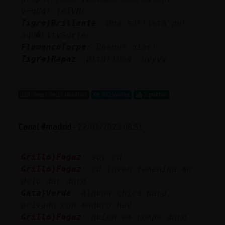
v=qGqf-feIVNc
Tigre}Brillante
: Una surfista por
aqu�CitySurfer
FlamencoTorpe
: Buenos días!
Tigre}Rapaz
: pitufinaa: uyyyy
...
118 líneas de 13 usuarios
432 visitas
1 puntos
Canal #madrid
-
22/01/2023 08:51
Grillo}Fugaz
: soy cd
Grillo}Fugaz
: cd joven femenina me
dejo dar duro
Gata}Verde
: Alguna chica para
privado con maduro hay
Grillo}Fugaz
: quien em rompe duro