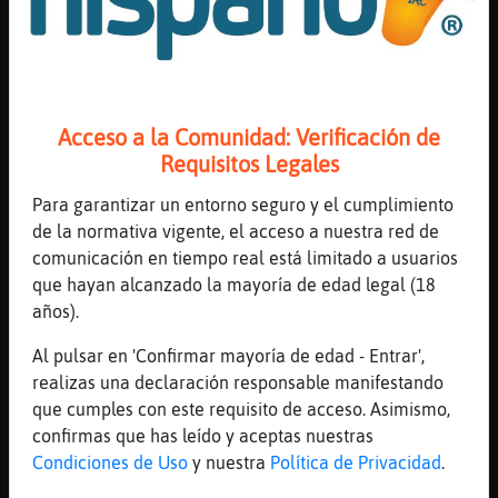
612 líneas de 20 usuarios
528 visitas
7 puntos
Canal #madrid
-
22/01/2023 13:43
Acceso a la Comunidad: Verificación de
Requisitos Legales
AnguilaRespetable
: gente por la
calle
Para garantizar un entorno seguro y el cumplimiento
Rana_Naranja
: los valientes que
de la normativa vigente, el acceso a nuestra red de
salen a la calle , luchando contra
comunicación en tiempo real está limitado a usuarios
el frio
que hayan alcanzado la mayoría de edad legal (18
Lince{Fugaz
: Sois muy frioleros XD
años).
Lince{Fugaz
: No se está tan mal en
Al pulsar en 'Confirmar mayoría de edad - Entrar',
la calle
realizas una declaración responsable manifestando
Lince{Fugaz
: Además, hay solecito
que cumples con este requisito de acceso. Asimismo,
...
confirmas que has leído y aceptas nuestras
Condiciones de Uso
y nuestra
Política de Privacidad
.
52 líneas de 5 usuarios
435 visitas
4 puntos