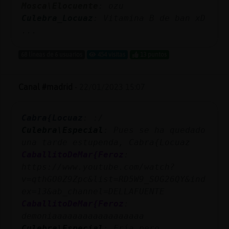
Mosca\Elocuente
: ozu
Culebra_Locuaz
: Vitamina B de ban xD
...
68 líneas de 6 usuarios
454 visitas
13 puntos
Canal #madrid
-
22/01/2023 15:07
Cabra{Locuaz
: :/
Culebra\Especial
: Pues se ha quedado
una tarde estupenda, Cabra{Locuaz
CaballitoDeMar{Feroz
:
https://www.youtube.com/watch?
v=qthGO0Z9Zpc&list=RD5W9_SOG26QY&ind
ex=13&ab_channel=DELLAFUENTE
CaballitoDeMar{Feroz
:
demoniaaaaaaaaaaaaaaaaaa
Culebra\Especial
: Fría pero