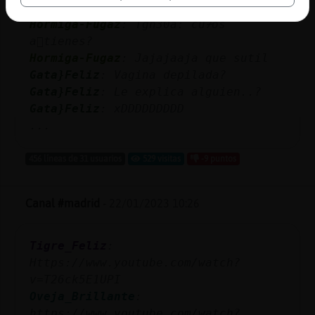
Hormiga-Fugaz
: Tgn30a: cu᮴os
a񯳠tienes?
Hormiga-Fugaz
: Jajajaaja que sutil
Gata}Feliz
: Vagina depilada?
Gata}Feliz
: Le explica alguien..?
Gata}Feliz
: xDDDDDDDDD
...
456 líneas de 31 usuarios
529 visitas
-9 puntos
Canal #madrid
-
22/01/2023 10:26
Tigre_Feliz
:
Https://www.youtube.com/watch?
v=T26ck5E1UPI
Oveja_Brillante
:
https://www.youtube.com/watch?