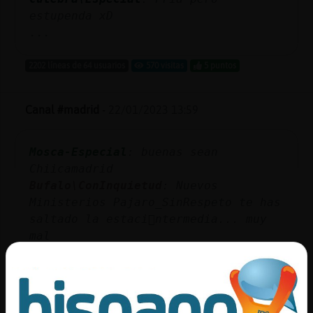
estupenda xD
...
2202 líneas de 64 usuarios
570 visitas
5 puntos
Canal #madrid
-
22/01/2023 13:59
Mosca-Especial
: buenas sean
Chiicamadrid
Bufalo\ConInquietud
: Nuevos
Ministerios Pajaro_SinRespeto te has
saltado la estaci󮠩ntermedia... muy
mal
Mosca-Especial
: hola almudena23
Ardilla-Letal
: hola muy buenas
Mosca-Especial
: hola Ardilla-Letal
...