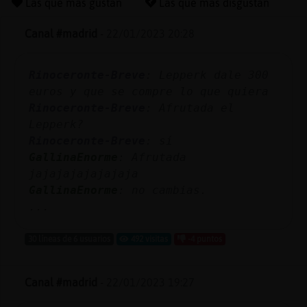
Las que más gustan
Las que más disgustan
Canal #madrid
-
22/01/2023 20:28
Reserva
Rinoceronte-Breve
: Lepperk dale 300
alias
euros y que se compre lo que quiera
Rinoceronte-Breve
: Afrutada el
Lepperk?
Actuali
Rinoceronte-Breve
: sí
contras
GallinaEnorme
: Afrutada
jajajajajajajaja
GallinaEnorme
: no cambias.
...
Actuali
IP
30 líneas de 6 usuarios
492 visitas
-4 puntos
virtual
Canal #madrid
-
22/01/2023 19:27