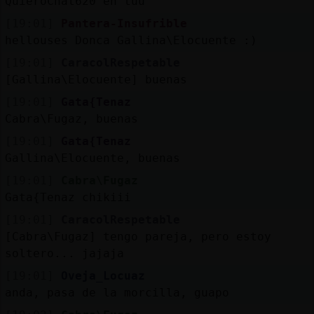
QuieroChat620 eh tuu
[19:01]
Pantera-Insufrible
hellouses Donca Gallina\Elocuente :)
[19:01]
CaracolRespetable
[Gallina\Elocuente] buenas
[19:01]
Gata{Tenaz
Cabra\Fugaz, buenas
[19:01]
Gata{Tenaz
Gallina\Elocuente, buenas
[19:01]
Cabra\Fugaz
Gata{Tenaz chikiii
[19:01]
CaracolRespetable
[Cabra\Fugaz] tengo pareja, pero estoy
soltero... jajaja
[19:01]
Oveja_Locuaz
anda, pasa de la morcilla, guapo