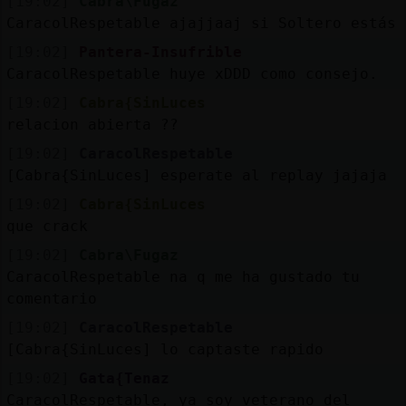
[19:02]
Cabra\Fugaz
CaracolRespetable ajajjaaj si Soltero estás
[19:02]
Pantera-Insufrible
CaracolRespetable huye xDDD como consejo.
[19:02]
Cabra{SinLuces
relacion abierta ??
[19:02]
CaracolRespetable
[Cabra{SinLuces] esperate al replay jajaja
[19:02]
Cabra{SinLuces
que crack
[19:02]
Cabra\Fugaz
CaracolRespetable na q me ha gustado tu
comentario
[19:02]
CaracolRespetable
[Cabra{SinLuces] lo captaste rapido
[19:02]
Gata{Tenaz
CaracolRespetable, ya soy veterano del