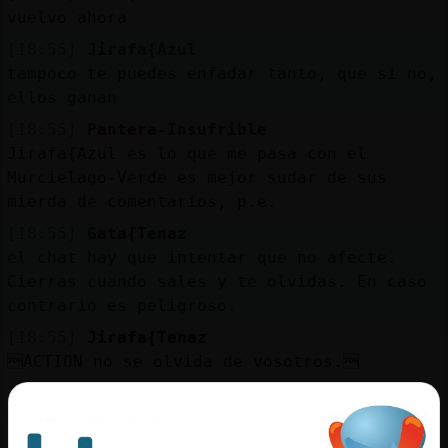
vuelvo ahora
[18:55]
Jirafa{Azul
tampoco te puedes enfadar tanto, que si no,
ellos ganan
[18:55]
Pantera-Insufrible
Jirafa{Azul es lo que me pasa con el
Murcielago-Verde es mejor sudar de sus
mierda de comentarios, p.e.
[18:55]
Gata{Tenaz
el chat hay que intentar que no afecte.
Cierras cuando sales y te olvidas. En caso
contrario es peligroso.
[18:55]
Jirafa{Tenaz
ACTION no se olvida de vosotros.
[18:55]
Pantera-Insufrible
Gata{Tenaz f�te desde que he empezado a
currar otra vez, ni de menos lo hecho..