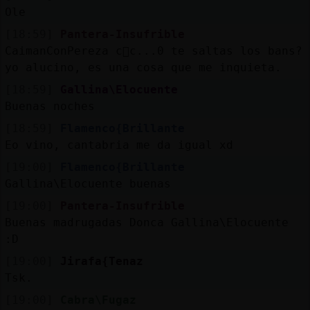
Ole
[18:59]
Pantera-Insufrible
CaimanConPereza c󭯠c...0 te saltas los bans?
yo alucino, es una cosa que me inquieta.
[18:59]
Gallina\Elocuente
Buenas noches
[18:59]
Flamenco{Brillante
Eo vino, cantabria me da igual xd
[19:00]
Flamenco{Brillante
Gallina\Elocuente buenas
[19:00]
Pantera-Insufrible
Buenas madrugadas Donca Gallina\Elocuente
:D
[19:00]
Jirafa{Tenaz
Tsk.
[19:00]
Cabra\Fugaz