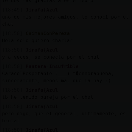
le doy las gracias a este medio
[18:49]
Jirafa{Azul
uno de mis mejores amigos, lo conocí por el
chat
[18:50]
CaimanConPereza
Hola solo quiero charlar
[18:50]
Jirafa{Azul
y a veces, se conecta por el chat
[18:50]
Pantera-Insufrible
CaracolRespetable :___) t�enhorabuena,
sinceramente, menos mal que la hay :)
[18:50]
Jirafa{Azul
tb he tenido pareja por el chat
[18:50]
Jirafa{Azul
pero digo, que el general, ultimamente, es
brutal
[18:50]
Jirafa{Azul