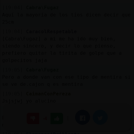
[19:04]
Cabra\Fugaz
Aquí la mayoría de los tíos dicen decir que
25cm
[19:04]
CaracolRespetable
[Cabra\Fugaz] a mi me ha ido muy bien,
siendo sincero, y decir lo que pienso,
prefiero quitar la tirita de golpe que a
golpecitos jaja
[19:05]
Cabra\Fugaz
Pero a donde van con ese tipo de mentira si
se ve de.cajon q es mentira
[19:05]
CaimanConPereza
Jsjsjwj yo alucino
[19:05]
Jirafa{Tenaz
La mejora en la alimentacion ha cambiado
|
Facebook
Twitter
-4
muchas cosas, Cabra\Fugaz