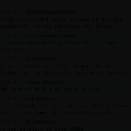
teatro
[19:03]
CaracolRespetable
[Cabra{SinLuces] tengo la pega de escribir
demasiado, no soy perfecto, soy humano
[19:03]
CaracolRespetable
[Cabra\Fugaz] pues gracias, que te haya
gustado
[19:03]
Jirafa{Azul
y si te pones estricto, he mentido un
cojón, no, lo siguiente, pero en el general
[19:03]
PanteraFuerte
Mi jefa me dice q si voy a su casa
[19:03]
Gata{Tenaz
Jirafa{Azul, no tiene que ver. Esto lo digo
por lo que comentaba CaracolRespetable.
[19:03]
Jirafa{Azul
y con objetivo de coña xDDDD