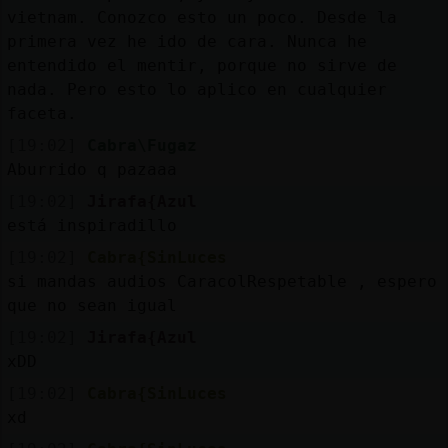
vietnam. Conozco esto un poco. Desde la
primera vez he ido de cara. Nunca he
entendido el mentir, porque no sirve de
nada. Pero esto lo aplico en cualquier
faceta.
[19:02]
Cabra\Fugaz
Aburrido q pazaaa
[19:02]
Jirafa{Azul
está inspiradillo
[19:02]
Cabra{SinLuces
si mandas audios CaracolRespetable , espero
que no sean igual
[19:02]
Jirafa{Azul
xDD
[19:02]
Cabra{SinLuces
xd