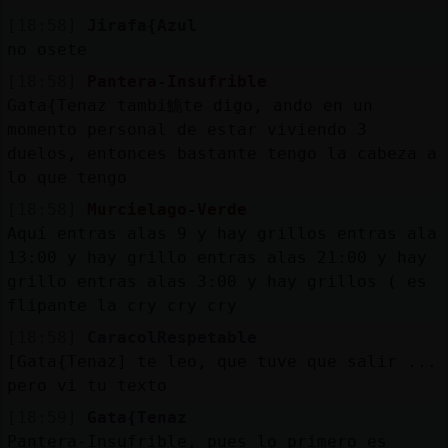
[18:58]
Jirafa{Azul
no osete
[18:58]
Pantera-Insufrible
Gata{Tenaz tambi鮠te digo, ando en un
momento personal de estar viviendo 3
duelos, entonces bastante tengo la cabeza a
lo que tengo
[18:58]
Murcielago-Verde
Aquí entras alas 9 y hay grillos entras ala
13:00 y hay grillo entras alas 21:00 y hay
grillo entras alas 3:00 y hay grillos ( es
flipante la cry cry cry
[18:58]
CaracolRespetable
[Gata{Tenaz] te leo, que tuve que salir ...
pero vi tu texto
[18:59]
Gata{Tenaz
Pantera-Insufrible, pues lo primero es