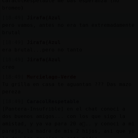
CaracolRespetable me das esperanza (no
bromeo)
[18:49]
Jirafa{Azul
pero vamos, antes no era tan extremadamente
brutal
[18:49]
Jirafa{Azul
era brutal...pero no tanto
[18:49]
Jirafa{Azul
creo
[18:49]
Murcielago-Verde
Tu grilla en casa te aguantan ??? Das mazo
pereza
[18:49]
CaracolRespetable
[Pantera-Insufrible] en el chat conoci a
dos buenos amigos... con los que sigo la
amistad, y ya va para 20 a񯳮.. y conoci a mi
pareja, la madre de mis 2 hijos, asi que yo