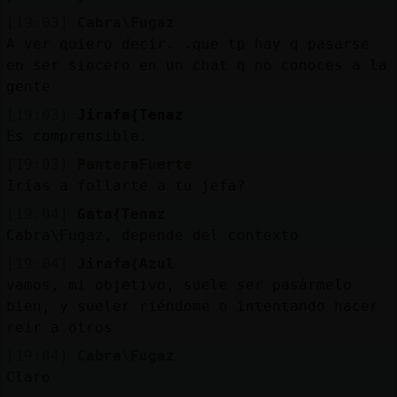
[19:03]
Cabra\Fugaz
A ver quiero decir. .que tp hay q pasarse
en ser sincero en un chat q no conoces a la
gente
[19:03]
Jirafa{Tenaz
Es comprensible.
[19:03]
PanteraFuerte
Irías a follarte a tu jefa?
[19:04]
Gata{Tenaz
Cabra\Fugaz, depende del contexto
[19:04]
Jirafa{Azul
vamos, mi objetivo, suele ser pasármelo
bien, y sueler riéndome o intentando hacer
reír a otros
[19:04]
Cabra\Fugaz
Claro