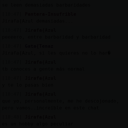
se leen demasiadas barbaridades
[18:47]
Pantera-Insufrible
Jirafa{Azul demasiadas...
[18:47]
Jirafa{Azul
peeeero, entre barbaridad y barbaridad
[18:47]
Gata{Tenaz
Jirafa{Azul, si les quieres no lo har�
[18:47]
Jirafa{Azul
tb conoces a gente más normal
[18:47]
Jirafa{Azul
y te lo pasas bien
[18:47]
Jirafa{Azul
que yo, personalmente, me he descojonado,
pero vamos..increíble en este chat
[18:48]
Jirafa{Azul
es un hobby algo peculiar