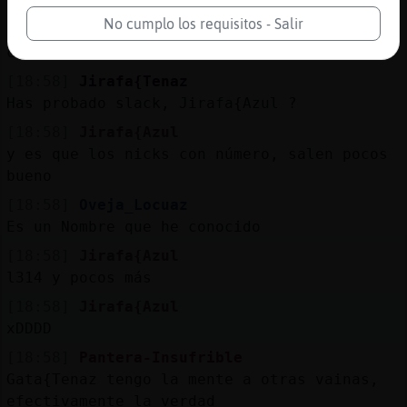
que siempre siempre se cambia el fruto nick
No cumplo los requisitos - Salir
[18:57]
Jirafa{Azul
chaaaaaaaaaaaaaaaapas
[18:58]
Jirafa{Tenaz
Has probado slack, Jirafa{Azul ?
[18:58]
Jirafa{Azul
y es que los nicks con número, salen pocos
bueno
[18:58]
Oveja_Locuaz
Es un Nombre que he conocido
[18:58]
Jirafa{Azul
l314 y pocos más
[18:58]
Jirafa{Azul
xDDDD
[18:58]
Pantera-Insufrible
Gata{Tenaz tengo la mente a otras vainas,
efectivamente la verdad