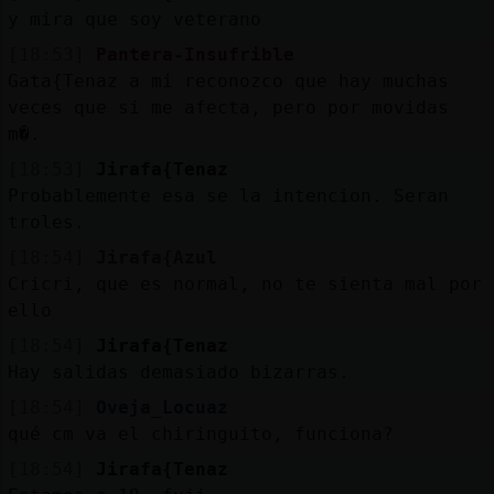
y mira que soy veterano
[18:53]
Pantera-Insufrible
Gata{Tenaz a mi reconozco que hay muchas
veces que si me afecta, pero por movidas
m�.
[18:53]
Jirafa{Tenaz
Probablemente esa se la intencion. Seran
troles.
[18:54]
Jirafa{Azul
Cricri, que es normal, no te sienta mal por
ello
[18:54]
Jirafa{Tenaz
Hay salidas demasiado bizarras.
[18:54]
Oveja_Locuaz
qué cm va el chiringuito, funciona?
[18:54]
Jirafa{Tenaz