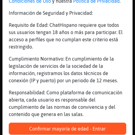
Condiciones de Uso
y nuestra
Política de Privacidad
.
[18:56]
Jirafa{Azul
Fuji-Chapas
Información de Seguridad y Privacidad:
[18:56]
Oveja_Locuaz
Requisito de Edad: ChatHispano requiere que todos
no chapo, solo opino
sus usuarios tengan 18 años o más para participar. El
[18:56]
Jirafa{Tenaz
acceso a perfiles que no cumplan este criterio está
P
restringido.
[18:56]
Jirafa{Tenaz
Cumplimiento Normativo: En cumplimiento de la
...
legislación de servicios de la sociedad de la
[18:57]
Murcielago-Verde
información, registramos los datos técnicos de
Grillita que bonito lo que me dices
conexión (IP y puerto) por un periodo de 12 meses.
[18:57]
Jirafa{Azul
Responsabilidad: Como plataforma de comunicación
es que da igual los ignores que le pongas
abierta, cada usuario es responsable del
[18:57]
Gata{Tenaz
cumplimiento de las normas de convivencia y del
Pantera-Insufrible, porque est᳠entretenida
contenido que genera en las salas.
y con otras cosas
[18:57]
Jirafa{Azul
Confirmar mayoría de edad - Entrar