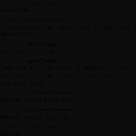
[19:04]
Jirafa{Azul
suele ser
[19:04]
Cabra{SinLuces
y si te preguntan Cabra\Fugaz ?? que haces,
mientes ??
[19:04]
Cabra\Fugaz
Os pongo un ejemplo
[19:04]
Gata{Tenaz
una cosa es de co񡠹 otra si hablas en serio
con alguien (y no tiene que ser con
objetivo ligar)
[19:04]
Gallina\Elocuente
Buenas tardes Cabra\Fugaz
[19:04]
Gallina\Elocuente
Buenas tardes Jirafa{Azul
[19:04]
Jirafa{Azul
DonCan