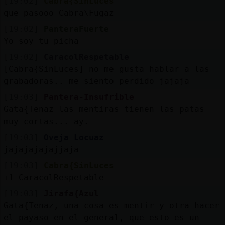
[19:02]
Cabra{SinLuces
que pasooo Cabra\Fugaz
[19:02]
PanteraFuerte
Yo soy tu picha
[19:02]
CaracolRespetable
[Cabra{SinLuces] no me gusta hablar a las
grabadoras.. me siento perdido jajaja
[19:03]
Pantera-Insufrible
Gata{Tenaz las mentiras tienen las patas
muy cortas... ay.
[19:03]
Oveja_Locuaz
jajajajajajjaja
[19:03]
Cabra{SinLuces
+1 CaracolRespetable
[19:03]
Jirafa{Azul
Gata{Tenaz, una cosa es mentir y otra hacer
el payaso en el general, que esto es un