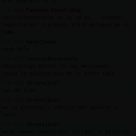
eres una grilla ??
[18:44]
Pantera-Insufrible
CaracolRespetable se ve se ve... cuando
repartieron la gracia, ellos estaban en el
ba�o
[18:44]
Gata{Tenaz
vaya tela...
[18:45]
CaracolRespetable
[Murcielago-Verde] lo vas mejorando...
luego os quejais que no os hacen caso...
[18:45]
Jirafa{Azul
hay de todo
[18:45]
Jirafa{Azul
es lo gracioso y caótico del general a
veces
[18:45]
Jirafa{Azul
pero vamos, demasiados salidos, y bizarros