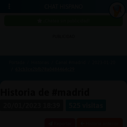
CHAT HISPANO
¡Chatea sin publicidad!
PUBLICIDAD
Iniciar
sesión
Portada
Historias
Canal #madrid
2023-01-20
63cb3ce2bfb78a0484464c29
¡Chatea
sin
publicidad!
Historia de #madrid
20/01/2023 18:39
525 visitas
Crear
una
cuenta
Reportar
Historia anterior