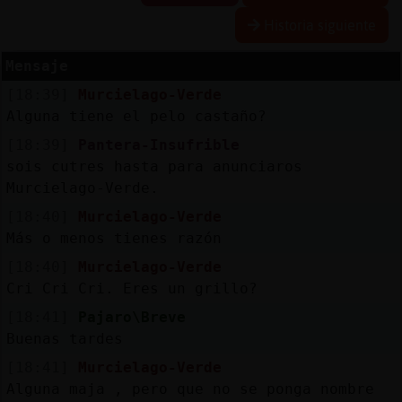
Historia siguiente
Mensaje
Reservar
alias
[18:39]
Murcielago-Verde
Alguna tiene el pelo castaño?
[18:39]
Pantera-Insufrible
sois cutres hasta para anunciaros
Actualizar
Murcielago-Verde.
contraseña
[18:40]
Murcielago-Verde
Más o menos tienes razón
[18:40]
Murcielago-Verde
Actualizar
IP
Cri Cri Cri. Eres un grillo?
virtual
[18:41]
Pajaro\Breve
Buenas tardes
[18:41]
Murcielago-Verde
Alguna maja , pero que no se ponga nombre
M
is