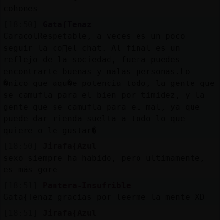
cohones
[18:50]
Gata{Tenaz
CaracolRespetable, a veces es un poco
seguir la co񡠤el chat. Al final es un
reflejo de la sociedad, fuera puedes
encontrarte buenas y malas personas.Lo
�nico que aqu�e potencia todo, la gente que
se camufla para el bien por timidez, y la
gente que se camufla para el mal, ya que
puede dar rienda suelta a todo lo que
quiere o le gustar�
[18:50]
Jirafa{Azul
sexo siempre ha habido, pero ultimamente,
es más gore
[18:51]
Pantera-Insufrible
Gata{Tenaz gracias por leerme la mente XD
[18:51]
Jirafa{Azul