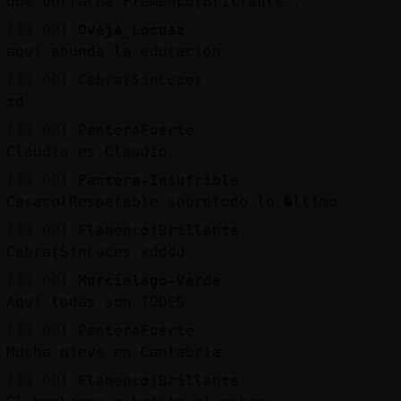
que borracha Flamenco{Brillante ....
[19:00]
Oveja_Locuaz
aquí abunda la educación
[19:00]
Cabra{SinLuces
xd
[19:00]
PanteraFuerte
Claudia es Claudio
[19:00]
Pantera-Insufrible
CaracolRespetable sobretodo lo �ltimo.
[19:00]
Flamenco{Brillante
Cabra{SinLuces xdddd
[19:00]
Murcielago-Verde
Aquí todas son TODES
[19:00]
PanteraFuerte
Mucha nieve en Cantabria
[19:00]
Flamenco{Brillante