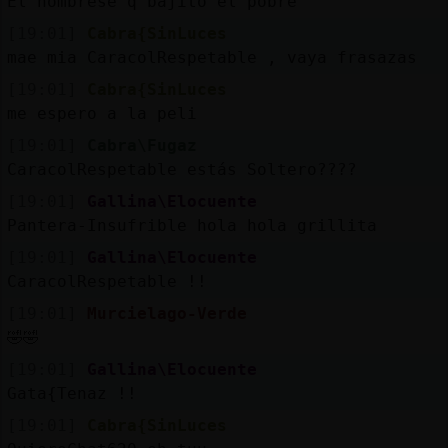
El hombrese q bajito el pobre
[19:01]
Cabra{SinLuces
mae mia CaracolRespetable , vaya frasazas
[19:01]
Cabra{SinLuces
me espero a la peli
[19:01]
Cabra\Fugaz
CaracolRespetable estás Soltero????
[19:01]
Gallina\Elocuente
Pantera-Insufrible hola hola grillita
[19:01]
Gallina\Elocuente
CaracolRespetable !!
[19:01]
Murcielago-Verde
🤣🤣
[19:01]
Gallina\Elocuente
Gata{Tenaz !!
[19:01]
Cabra{SinLuces