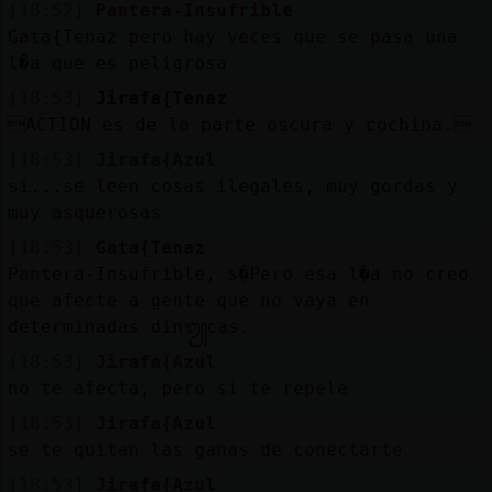
[18:52]
Pantera-Insufrible
Gata{Tenaz pero hay veces que se pasa una
l�a que es peligrosa
[18:53]
Jirafa{Tenaz
ACTION es de la parte oscura y cochina.
[18:53]
Jirafa{Azul
si...se leen cosas ilegales, muy gordas y
muy asquerosas
[18:53]
Gata{Tenaz
Pantera-Insufrible, s�Pero esa l�a no creo
que afecte a gente que no vaya en
determinadas din᭩cas.
[18:53]
Jirafa{Azul
no te afecta, pero si te repele
[18:53]
Jirafa{Azul
se te quitan las ganas de conectarte
[18:53]
Jirafa{Azul