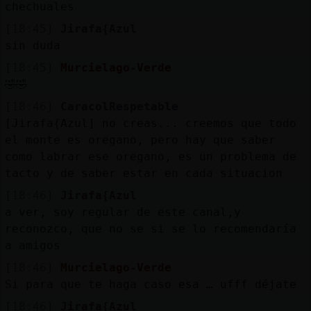
chechuales
[18:45]
Jirafa{Azul
sin duda
[18:45]
Murcielago-Verde
🤣🤣
[18:46]
CaracolRespetable
[Jirafa{Azul] no creas... creemos que todo
el monte es oregano, pero hay que saber
como labrar ese oregano, es un problema de
tacto y de saber estar en cada situacion
[18:46]
Jirafa{Azul
a ver, soy regular de este canal,y
reconozco, que no se si se lo recomendaría
a amigos
[18:46]
Murcielago-Verde
Si para que te haga caso esa … ufff déjate
[18:46]
Jirafa{Azul