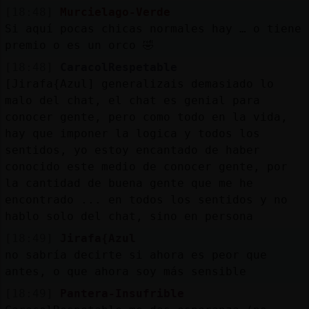
[18:48]
Murcielago-Verde
Si aquí pocas chicas normales hay … o tiene
premio o es un orco 🤣
[18:48]
CaracolRespetable
[Jirafa{Azul] generalizais demasiado lo
malo del chat, el chat es genial para
conocer gente, pero como todo en la vida,
hay que imponer la logica y todos los
sentidos, yo estoy encantado de haber
conocido este medio de conocer gente, por
la cantidad de buena gente que me he
encontrado ... en todos los sentidos y no
hablo solo del chat, sino en persona
[18:49]
Jirafa{Azul
no sabría decirte si ahora es peor que
antes, o que ahora soy más sensible
[18:49]
Pantera-Insufrible