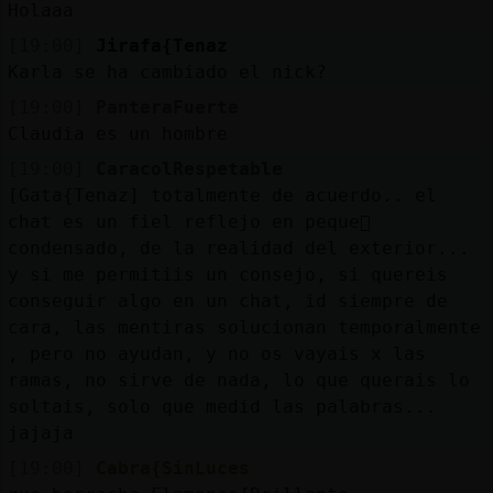
Holaaa
[19:00]
Jirafa{Tenaz
Karla se ha cambiado el nick?
[19:00]
PanteraFuerte
Claudia es un hombre
[19:00]
CaracolRespetable
[Gata{Tenaz] totalmente de acuerdo.. el
chat es un fiel reflejo en peque񯠹
condensado, de la realidad del exterior...
y si me permitiis un consejo, si quereis
conseguir algo en un chat, id siempre de
cara, las mentiras solucionan temporalmente
, pero no ayudan, y no os vayais x las
ramas, no sirve de nada, lo que querais lo
soltais, solo que medid las palabras...
jajaja
[19:00]
Cabra{SinLuces