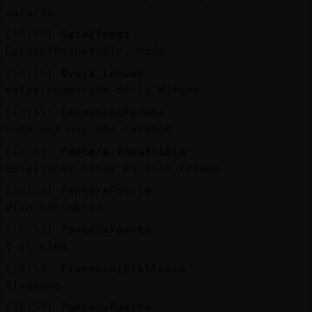
curarse
[18:59]
Gata{Tenaz
CaracolRespetable, nada
[18:59]
Oveja_Locuaz
estoy enamorado de la Virgen
[18:59]
CaimanConPereza
Cada vez hay más casados
[18:59]
Pantera-Insufrible
Gata{Tenaz estoy en ello creeme
[18:59]
PanteraFuerte
Viva Cantabria
[18:59]
PanteraFuerte
Y el vino
[18:59]
Flamenco{Brillante
Vivaaaaa
[18:59]
PanteraFuerte