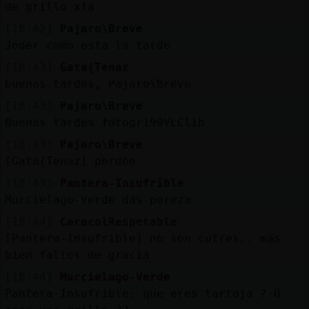
de grillo xfa
blogs
[18:42]
Pajaro\Breve
Joder como esta la tarde
[18:43]
Gata{Tenaz
M
is
buenas tardes, Pajaro\Breve
foros
[18:43]
Pajaro\Breve
Buenas tardes fotogr190VLClib
[18:43]
Pajaro\Breve
Registrar
un
[Gata{Tenaz] perdon
[18:43]
Pantera-Insufrible
canal
Murcielago-Verde das pereza.
[18:44]
CaracolRespetable
[Pantera-Insufrible] no son cutres.. mas
M
ás
bien faltos de gracia
gestiones
[18:44]
Murcielago-Verde
Pantera-Insufrible: que eres tartaja ? O