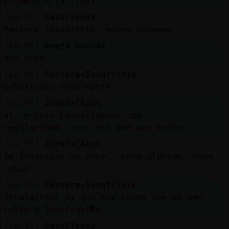
Estamos a 19, fuji.
[18:54]
Gata{Tenaz
Pantera-Insufrible, somos humanos
[18:54]
Oveja_Locuaz
que bien
[18:54]
Pantera-Insufrible
Gata{Tenaz totalmente
[18:54]
Jirafa{Azul
si, y leer barbaridades con
regularidad...no creo que sea bueno
[18:54]
Jirafa{Azul
te inmunizas un poco...pero algunas cosas
calan
[18:54]
Pantera-Insufrible
Jirafa{Azul es que hay cosas que me dan
rabia y frustraci�n
[18:55]
Gata{Tenaz