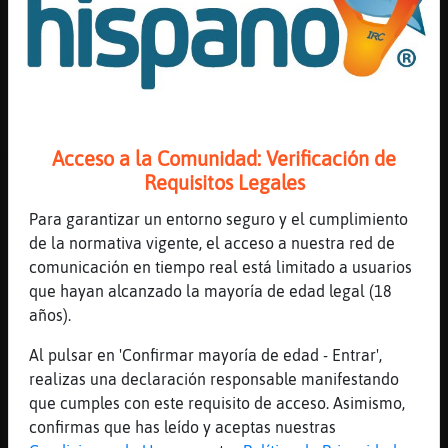
[18:56]
Pantera-Insufrible
echo
[18:56]
Pantera-Insufrible
*
[18:56]
Oveja_Locuaz
Acceso a la Comunidad: Verificación de
Yo Soy la Palabra, la Fuente, el Alimento
Requisitos Legales
de Aquel que empuña la Balanza de la
Justicia Divina. Nadie escapa a mi Balanza
Para garantizar un entorno seguro y el cumplimiento
pues en un plato coloco el Bien y en el
de la normativa vigente, el acceso a nuestra red de
otro el Mal de cada uno
comunicación en tiempo real está limitado a usuarios
[18:56]
Jirafa{Tenaz
que hayan alcanzado la mayoría de edad legal (18
Cada vez que me acuesto, pido por vosotros.
años).
[18:56]
Murcielago-Verde
Al pulsar en 'Confirmar mayoría de edad - Entrar',
I love you ❤️ grillita
realizas una declaración responsable manifestando
[18:56]
Jirafa{Azul
que cumples con este requisito de acceso. Asimismo,
ya está el chapas...
confirmas que has leído y aceptas nuestras