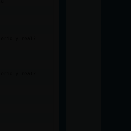
ta
serio y real?
serio y real?