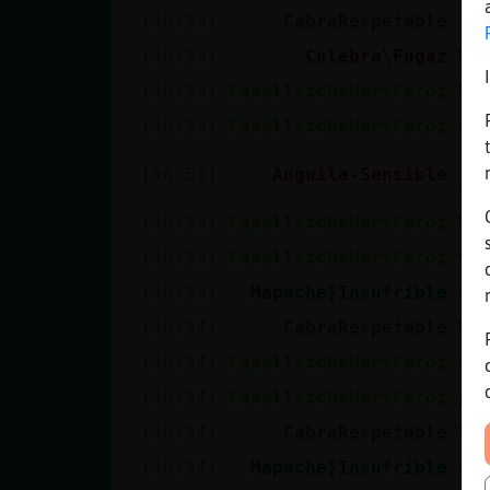
[16:53]
CabraRespetable
ߏs
[16:53]
Culebra\Fugaz
De
[16:53]
CaballitoDeMar\Feroz
No
[16:53]
CaballitoDeMar\Feroz
qu
[M
[16:53]
Anguila-Sensible
as
[16:53]
CaballitoDeMar\Feroz
Di
[16:53]
CaballitoDeMar\Feroz
ve
[16:53]
Mapache}Insufrible
An
[16:54]
CabraRespetable
He
[16:54]
CaballitoDeMar\Feroz
ai
[16:54]
CaballitoDeMar\Feroz
pr
[16:54]
CabraRespetable
Pe
[16:54]
Mapache}Insufrible
es