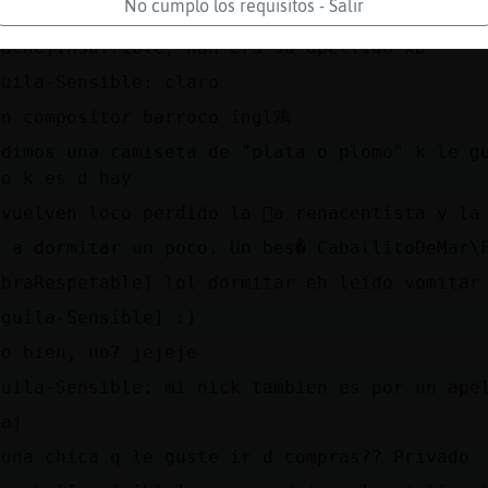
No cumplo los requisitos - Salir
頡 ver su Dido y Eneas.
pache}Insufrible, nah era su apellido xD
guila-Sensible: claro
un compositor barroco ingl鳮
 dimos una camiseta de "plata o plomo" k le g
eo k es d hay
 vuelven loco perdido la 󰥲a renacentista y la
y a dormitar un poco. Un bes� CaballitoDeMar\
abraRespetable] lol dormitar eh leido vomitar
nguila-Sensible] :)
do bien, no? jejeje
guila-Sensible: mi nick tambien es por un ape
jaj
guna chica q le guste ir d compras?? Privado