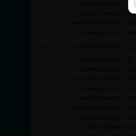
[16:54]
CabraRespetable
Ir
[16:54]
Anguila-Sensible
Ma
[16:55]
Mapache}Insufrible
An
[16:55]
CabraRespetable
S�
Le
[16:55]
Anguila-Sensible
cr
[16:55]
CabraRespetable
Me
[16:56]
CabraRespetable
Vo
[16:56]
Anguila-Sensible
[C
[16:56]
CabraRespetable
[A
[16:56]
Anguila-Sensible
To
[16:57]
Mapache}Insufrible
An
[16:57]
Anguila-Sensible
Ja
[16:57]
Tiburon{Suave
Al