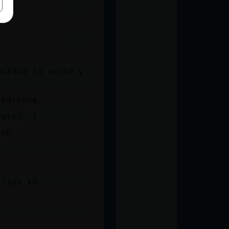
ustaba la serie y
 barroca.
Feroz :)
 xD
llido xD