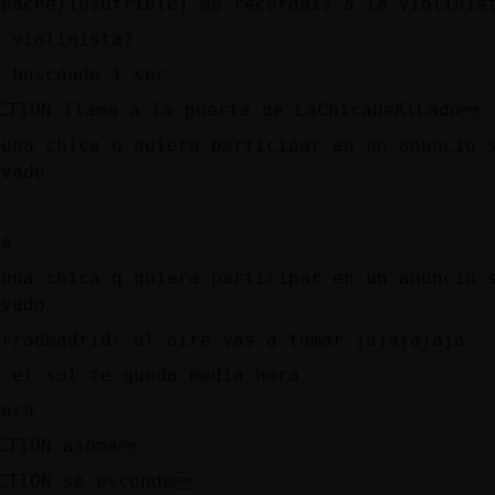
apache}Insufrible] me recordais a la violinis
e violinista?
y buscando 1 sec
CTION llama a la puerta de LaChicaDeAlLado
guna chica q quiera participar en un anuncio 
ivado
la
guna chica q quiera participar en un anuncio 
ivado
erradmadrid: el aire vas a tomar jajajajaja
o el sol te queda media hora
hora
CTION asoma
CTION se esconde