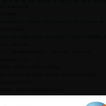
, pero no me has dicho lo de tu palabra catel
toy esperando
oclámate!
 encanta el idioma castellano y la cultura de
castellana
blas con demasiadas personas, CaballitoDeMar\
mbre, gracias
err, CabraRespetable , no seas celosote
aparadorcillo :/
ntigo también puedo hablar
más con los piropos que me echaste arriba
nassssssssssss
 misma, CaballitoDeMar\Feroz.
fin findeee xD
dre mia.. xDDDDDDDDD