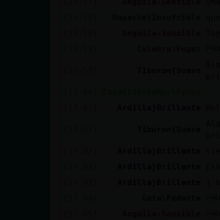
[16:57]
Anguila-Sensible
[M
[16:58]
Mapache}Insufrible
qu
[16:58]
Anguila-Sensible
To
[16:59]
Culebra\Fugaz
A
Al
[16:59]
Tiburon{Suave
pr
[17:00]
CaballitoDeMar\Feroz
.
[17:01]
Ardilla}Brillante
Ho
Al
[17:01]
Tiburon{Suave
pr
[17:02]
Ardilla}Brillante
si
[17:03]
Ardilla}Brillante
Es
[17:03]
Ardilla}Brillante
1 
[17:04]
Gata\Pedante
A
[17:05]
Anguila-Sensible
A