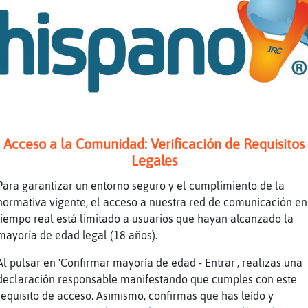
eiana] wenas :)
CTION deja de hablar con el italiano y se cen
braRespetable
 es mi chica.
dre mio hahaha
 .. tu chica.....
Acceso a la Comunidad: Verificación de Requisitos
eiana] puff yo hace la tira k no salgo :'(
Legales
 verdad, Deprimida21. Hay q dejar el alcohol 
Para garantizar un entorno seguro y el cumplimiento de la
voy a la 󰥲a ma񡮡.
normativa vigente, el acceso a nuestra red de comunicación en
 Real.
tiempo real está limitado a usuarios que hayan alcanzado la
 alcohol deprime el sistema
mayoría de edad legal (18 años).
 sistema, creo q el nervioso
Al pulsar en 'Confirmar mayoría de edad - Entrar', realizas una
rvioso central
declaración responsable manifestando que cumples con este
requisito de acceso. Asimismo, confirmas que has leído y
, ya, si a mí no tienes que convencerme