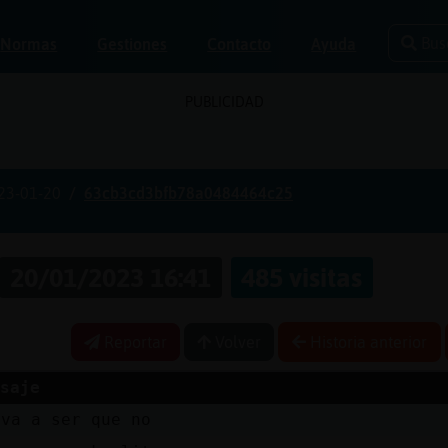
Bus
Normas
Gestiones
Contacto
Ayuda
PUBLICIDAD
23-01-20
63cb3cd3bfb78a0484464c25
20/01/2023 16:41
485 visitas
Reportar
Volver
Historia anterior
saje
 va a ser que no