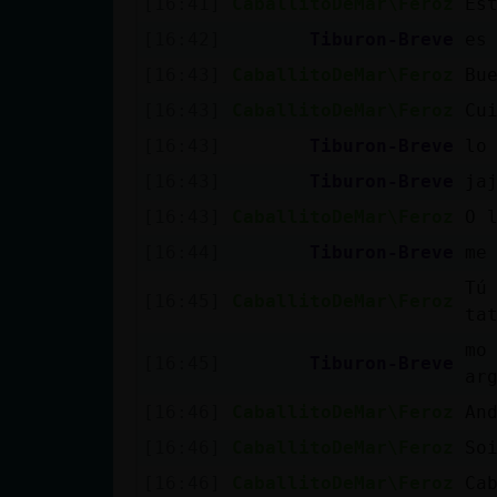
[16:41]
CaballitoDeMar\Feroz
Es
cuenta
[16:42]
Tiburon-Breve
es
[16:43]
CaballitoDeMar\Feroz
Bu
[16:43]
CaballitoDeMar\Feroz
Cu
Reservar
[16:43]
Tiburon-Breve
lo
alias
[16:43]
Tiburon-Breve
ja
[16:43]
CaballitoDeMar\Feroz
O 
Actualizar
[16:44]
Tiburon-Breve
me
contraseña
Tú
[16:45]
CaballitoDeMar\Feroz
ta
mo
[16:45]
Tiburon-Breve
ar
Actualizar
IP virtual
[16:46]
CaballitoDeMar\Feroz
An
[16:46]
CaballitoDeMar\Feroz
So
[16:46]
CaballitoDeMar\Feroz
Ca