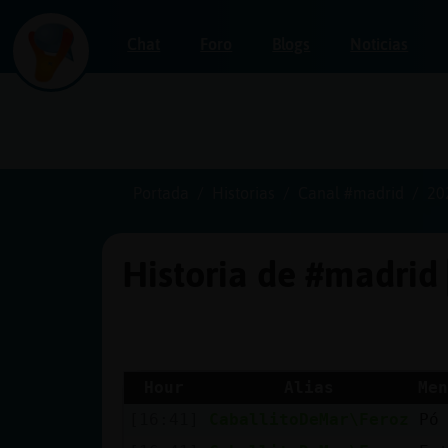
Chat
Foro
Blogs
Noticias
Iniciar
sesión
Portada
Historias
Canal #madrid
20
Historia de #madrid
¡Chatea
sin
publicidad!
Hour
Alias
Men
[16:41]
CaballitoDeMar\Feroz
Pó
Crear
una