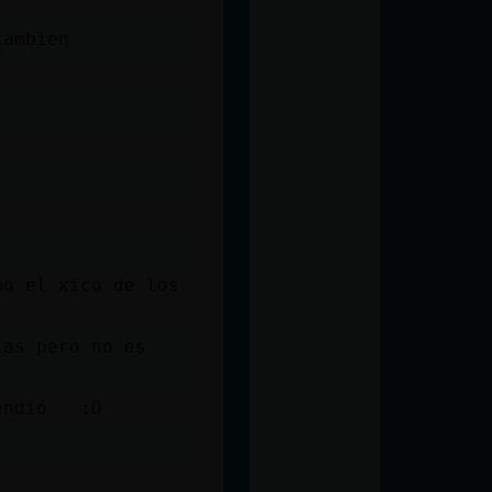
tambien
)
mo el xico de los
ias pero no es
tendió :D