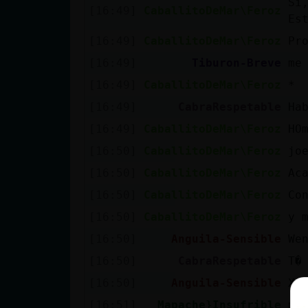
Sí
[16:49]
CaballitoDeMar\Feroz
Es
[16:49]
CaballitoDeMar\Feroz
Pr
[16:49]
Tiburon-Breve
me
[16:49]
CaballitoDeMar\Feroz
* 
[16:49]
CabraRespetable
Ha
[16:49]
CaballitoDeMar\Feroz
HO
[16:50]
CaballitoDeMar\Feroz
jo
[16:50]
CaballitoDeMar\Feroz
Ac
[16:50]
CaballitoDeMar\Feroz
Co
[16:50]
CaballitoDeMar\Feroz
y 
[16:50]
Anguila-Sensible
We
[16:50]
CabraRespetable
T�
[16:50]
Anguila-Sensible
X 
[16:51]
Mapache}Insufrible
ma