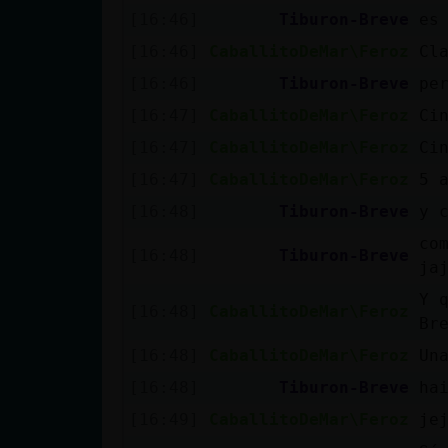
Mis blogs
[16:46]
Tiburon-Breve
es
[16:46]
CaballitoDeMar\Feroz
Cl
[16:46]
Tiburon-Breve
pe
Mis foros
[16:47]
CaballitoDeMar\Feroz
Ci
[16:47]
CaballitoDeMar\Feroz
Ci
[16:47]
CaballitoDeMar\Feroz
5 
Registrar
[16:48]
Tiburon-Breve
y 
un canal
co
[16:48]
Tiburon-Breve
ja
Y 
Más
[16:48]
CaballitoDeMar\Feroz
Br
gestiones
[16:48]
CaballitoDeMar\Feroz
Un
[16:48]
Tiburon-Breve
ha
[16:49]
CaballitoDeMar\Feroz
je