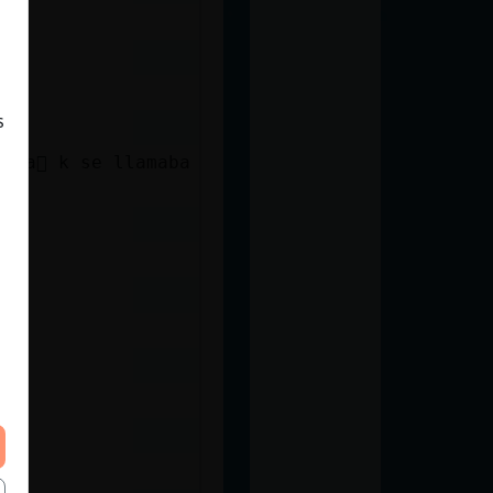
s
mpa񥲯 k se llamaba
ᢡdo.