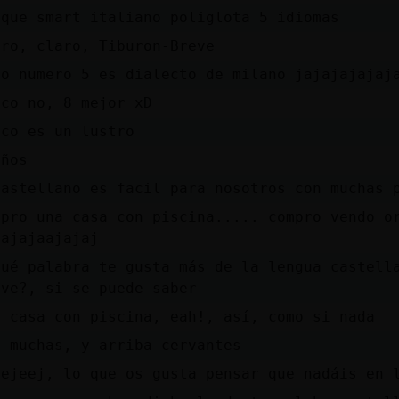
 que smart italiano poliglota 5 idiomas
aro, claro, Tiburon-Breve
ro numero 5 es dialecto de milano jajajajajaj
nco no, 8 mejor xD
nco es un lustro
años
castellano es facil para nosotros con muchas 
mpro una casa con piscina..... compro vendo o
jajajaajajaj
qué palabra te gusta más de la lengua castell
eve?, si se puede saber
a casa con piscina, eah!, así, como si nada
i muchas, y arriba cervantes
jejeej, lo que os gusta pensar que nadáis en 