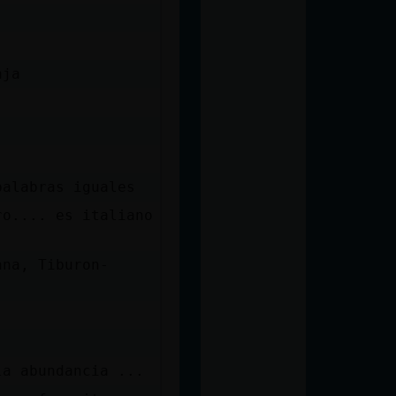
aja
palabras iguales
ro.... es italiano
ana, Tiburon-
la abundancia ...