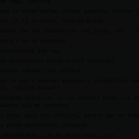
toy vaga, karlito
 que lo dicen muchas chicas ainsssss latinas 
eno, si tú lo dices, Tiburon-Breve
idadín con los comentarios rac.istas, ein :
 dico y no lo entiendo
jajajaajajaj dqm ryo
los despectivos hacia otra/s cultura/s ...
 gustan casadas soy soltero
 no te vas a plantar pepinos o calabacines co
tus, Tiburon-Breve??
 corazon quizas tu te los plantas todos los d
gumento que me interesa
da mira, para ser italiano, parece que me en
is pelín peculiares, jejejeje
braRespetable , no me dejes sola, cari