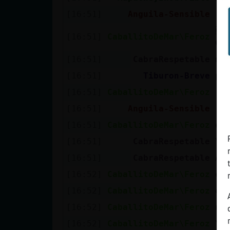
[16:51]
Anguila-Sensible
[D
A
[16:51]
CaballitoDeMar\Feroz
Ca
[16:51]
CabraRespetable
ɳa
[16:51]
Tiburon-Breve
pa
[16:51]
CaballitoDeMar\Feroz
;)
[16:51]
Anguila-Sensible
[D
[16:51]
CaballitoDeMar\Feroz
es
[16:51]
CabraRespetable
Yo 
[16:51]
CabraRespetable
Al
[16:52]
CaballitoDeMar\Feroz
el
[16:52]
CaballitoDeMar\Feroz
el
[16:52]
CaballitoDeMar\Feroz
ne
[16:52]
CaballitoDeMar\Feroz
Ya