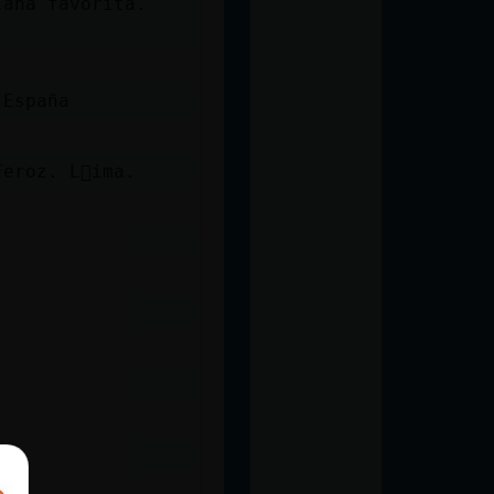
lana favorita.
 España
Feroz. L᳴ima.