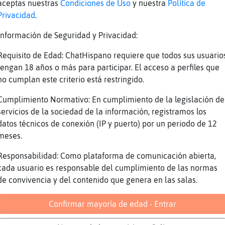
aceptas nuestras
Condiciones de Uso
y nuestra
Política de
 gusta Purcell?
Privacidad
.
primida21 cielito :*
Información de Seguridad y Privacidad:
 tengo el gusto de conocerle, CabraRespetable
Requisito de Edad: ChatHispano requiere que todos sus usuario
ién es?
tengan 18 años o más para participar. El acceso a perfiles que
apache}Insufrible] estube trabajando con un co
no cumplan este criterio está restringido.
i xD
Cumplimiento Normativo: En cumplimiento de la legislación de
rector de cine, filósofo?
servicios de la sociedad de la información, registramos los
ndedor a domicilio?
datos técnicos de conexión (IP y puerto) por un periodo de 12
guila-Sensible: xD
meses.
nry Purcell, CaballitoDeMar\Feroz.
Responsabilidad: Como plataforma de comunicación abierta,
nsSSs.. no me hagas guglearlo, anda
cada usuario es responsable del cumplimiento de las normas
de convivencia y del contenido que genera en las salas.
efiero quedar como analfabeta
ro no es ma񡮡, me he confundido; es el pr󸩭o s
Confirmar mayoría de edad - Entrar
 un compositor, creo