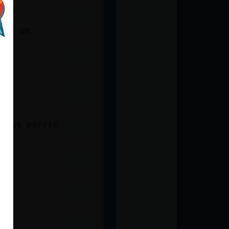
tra en
y los porris